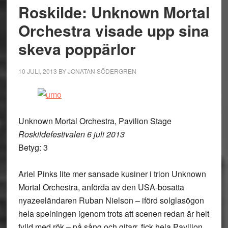
Roskilde: Unknown Mortal
Orchestra visade upp sina
skeva poppärlor
10 JULI, 2013
BY
JONATAN SÖDERGREN
Unknown Mortal Orchestra, Pavilion Stage
Roskildefestivalen 6 juli 2013
Betyg: 3
Ariel Pinks lite mer sansade kusiner i trion Unknown
Mortal Orchestra, anförda av den USA-bosatta
nyazeeländaren Ruban Nielson – iförd solglasögon
hela spelningen igenom trots att scenen redan är helt
fylld med rök – på sång och gitarr, fick hela Pavilion