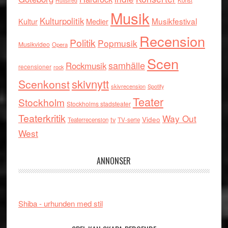
Konst
Hultsfred
Musik
Kulturpolitik
Musikfestival
Kultur
Medier
Recension
Politik
Popmusik
Musikvideo
Opera
Scen
samhälle
Rockmusik
recensioner
rock
skivnytt
Scenkonst
skivrecension
Spotify
Teater
Stockholm
Stockholms stadsteater
Teaterkritik
Way Out
tv
Video
Teaterrecension
TV-serie
West
ANNONSER
Shiba - urhunden med stil