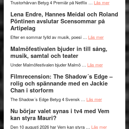
lättsam
2026
om
Trustorhärvan Betyg 4 Premiär på Netflix …
Läs mer
kompott
–
Filmrecens
Lena Endre, Hannes Meidal och Roland
I
Trustorhä
Pöntinen avslutar Scensommar på
Delvis
–
Artipelag
bortom
fascineran
genrens
om
spännand
Efter en sommar fylld av musik, poesi …
Läs mer
vidsträckta
Lena
och
Malmöfestivalen bjuder in till sång,
terräng
Endre,
ger
musik, samtal och teater
Hannes
mycket
om
Meidal
att
Under Malmöfestivalen bjuder Malmö …
Läs mer
Malmöfestiva
och
tänka
Filmrecension: The Shadow´s Edge –
bjuder
Roland
på
rolig och spännande med en Jackie
in
Pöntinen
Chan i storform
till
avslutar
om
sång,
Scensommar
The Shadow´s Edge Betyg 4 Svensk …
Läs mer
Filmrecension
musik,
på
Nu börjar valet synas i tv4 med Vem
The
samtal
Artipelag
kan styra Mauri?
Shadow
och
´s
teater
om
Den 10 augusti 2026 har Vem kan styra …
Läs mer