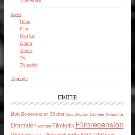
Teaterkritik
Scen
Dans
Film
Musikal
Opera
Teater
TV
TV-serier
Toppnytt
ETIKETTER
Bok
Böcker
Bokrecension
Deckare
Debaser
Dokumentär
Dans
Filmrecension
Dramaten
Filmkritik
ekonomi
indie
Konserter
Göteborg
Hårdrock