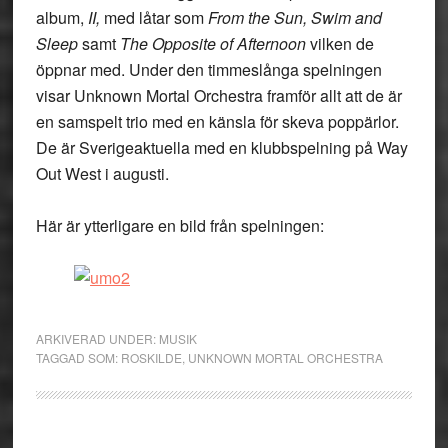
album,
II,
med låtar som
From the Sun, Swim and
Sleep
samt
The Opposite of Afternoon
vilken de
öppnar med. Under den timmeslånga spelningen
visar Unknown Mortal Orchestra framför allt att de är
en samspelt trio med en känsla för skeva poppärlor.
De är Sverigeaktuella med en klubbspelning på Way
Out West i augusti.
Här är ytterligare en bild från spelningen:
ARKIVERAD UNDER:
MUSIK
TAGGAD SOM:
ROSKILDE
,
UNKNOWN MORTAL ORCHESTRA