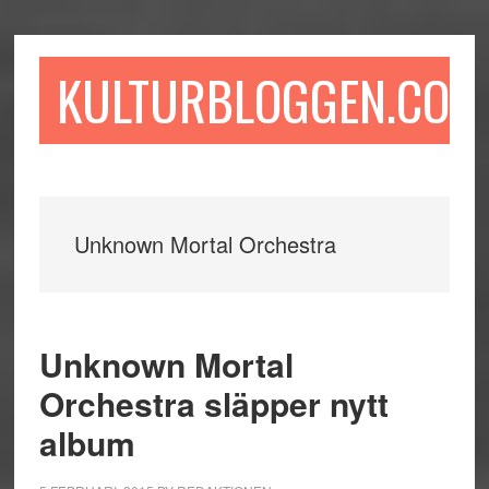
Hoppa
Hoppa
Hoppa
till
till
till
huvudinnehåll
det
sidfot
KULTURBLOGGEN.COM
primära
sidofältet
Unknown Mortal Orchestra
Unknown Mortal
Orchestra släpper nytt
album