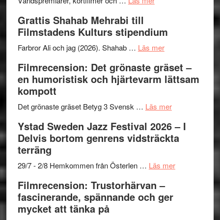
Världspremiärer, kortfilmer och …
Läs mer
X-
Way
Grattis Shahab Mehrabi till
Files:
Out
Filmstadens Kulturs stipendium
I
West
Want
presenterar
om
Farbror Ali och jag (2026). Shahab …
Läs mer
to
19
Grattis
Filmrecension: Det grönaste gräset –
Believe
nya
Shahab
en humoristisk och hjärtevarm lättsam
–
titlar
Mehrabi
kompott
Vrach
i
till
Frankenshtey
årets
Filmstadens
om
Det grönaste gräset Betyg 3 Svensk …
Läs mer
–
filmprogram
Kulturs
Filmrecension:
Ystad Sweden Jazz Festival 2026 – I
med
stipendium
Det
Delvis bortom genrens vidsträckta
Fox
grönaste
terräng
Mulder
gräset
och
–
om
29/7 - 2/8 Hemkommen från Österlen …
Läs mer
Dana
en
Ystad
Filmrecension: Trustorhärvan –
Scully
humoristisk
Sweden
fascinerande, spännande och ger
och
Jazz
mycket att tänka på
hjärtevarm
Festival