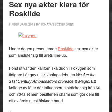
Sex nya akter klara för
Roskilde
8 FEBRUARI, 2013
BY
JONATAN SÖDERGREN
Under dagen presenterade
Roskilde
sex nya akter
som ansluter sig till årets line-up.
Först ut var den kaliforniska duon i
Foxygen
som
tidigare i år gav ut skivbolagsdebuten
We Are the
21st Century Ambassadors of Peace & Magic
. Ett
kollage av låtar där influenserna sträcker sig från 60-
och 70-talet men besitter en charm som gör dem till
ett av årets mest älskade band.