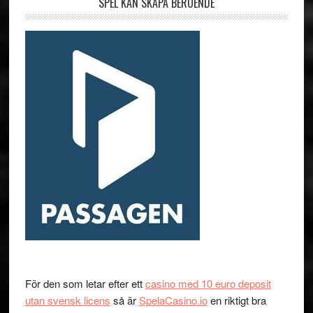
SPEL KAN SKAPA BEROENDE
För den som letar efter ett
casino med 10 euro deposit
utan svensk licens
så är
SpelaCasino.io
en riktigt bra