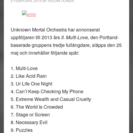
5 FEBRUARI, 2015
BY
REDAKTIONEN
Unknown Mortal Orchestra har annonserat
uppföljaren till 2013 års
II
.
Multi-Love,
den Portland-
baserade gruppens tredje fullängdare, släpps den 25
maj och innehåller följande spår:
1. Multi-Love
2. Like Acid Rain
3. Ur Life One Night
4. Can’t Keep Checking My Phone
5. Extreme Wealth and Casual Cruelty
6. The World Is Crowded
7. Stage or Screen
8. Necessary Evil
9. Puzzles