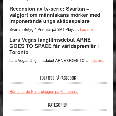
Edge
Nu
Recension av tv-serie: Svärtan –
–
börjar
välgjort om människans mörker med
rolig
valet
imponerande unga skådespelare
och
synas
spännande
om
i
Svärtan Betyg 4 Premiär på SVT Play: …
Läs mer
med
Recension
tv4
Lars Vegas långfilmsdebut ARNE
en
av
med
GOES TO SPACE får världspremiär i
Jackie
tv-
Vem
Toronto
Chan
serie:
kan
i
Svärtan
styra
om
Lars Vegas långfilmsdebut ARNE GOES TO …
Läs mer
storform
–
Mauri?
Lars
välgjort
Vegas
FÖLJ OSS PÅ FACEBOOK
om
långfi
människans
ARNE
mörker
GOES
Här hittar du Kulturbloggen på Facebook.
med
TO
imponerande
SPAC
KATEGORIER
unga
får
skådespelar
världs