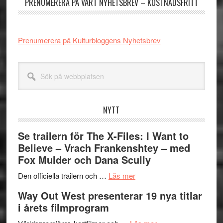
PRENUMERERA PÅ VÅRT NYHETSBREV – KOSTNADSFRITT
Prenumerera på Kulturbloggens Nyhetsbrev
Sök
på
webbplatsen
NYTT
Se trailern för The X-Files: I Want to
Believe – Vrach Frankenshtey – med
Fox Mulder och Dana Scully
om
Den officiella trailern och …
Läs mer
Se
Way Out West presenterar 19 nya titlar
trailern
i årets filmprogram
för
The
om