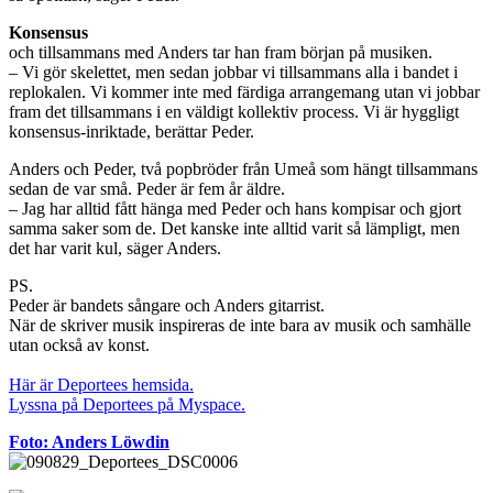
Konsensus
och tillsammans med Anders tar han fram början på musiken.
– Vi gör skelettet, men sedan jobbar vi tillsammans alla i bandet i
replokalen. Vi kommer inte med färdiga arrangemang utan vi jobbar
fram det tillsammans i en väldigt kollektiv process. Vi är hyggligt
konsensus-inriktade, berättar Peder.
Anders och Peder, två popbröder från Umeå som hängt tillsammans
sedan de var små. Peder är fem år äldre.
– Jag har alltid fått hänga med Peder och hans kompisar och gjort
samma saker som de. Det kanske inte alltid varit så lämpligt, men
det har varit kul, säger Anders.
PS.
Peder är bandets sångare och Anders gitarrist.
När de skriver musik inspireras de inte bara av musik och samhälle
utan också av konst.
Här är Deportees hemsida.
Lyssna på Deportees på Myspace.
Foto: Anders Löwdin