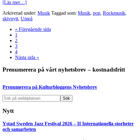
om
[Läs mer…]
Skivtips:
Arkiverad under:
Musik
Taggad som:
Musik
,
pop
,
Rockmusik
,
BillyEd
skivnytt
,
Umeå
med
debutskivan
Go
«
Föregående sida
billyed
Sida
to
1
Sida
2
Sida
3
Sida
4
Go
Nästa sida »
to
Primärt
Prenumerera på vårt nyhetsbrev – kostnadsfritt
sidofält
Prenumerera på Kulturbloggens Nyhetsbrev
Sök
på
webbplatsen
Nytt
Ystad Sweden Jazz Festival 2026 – II Internationella storheter
och samarbeten