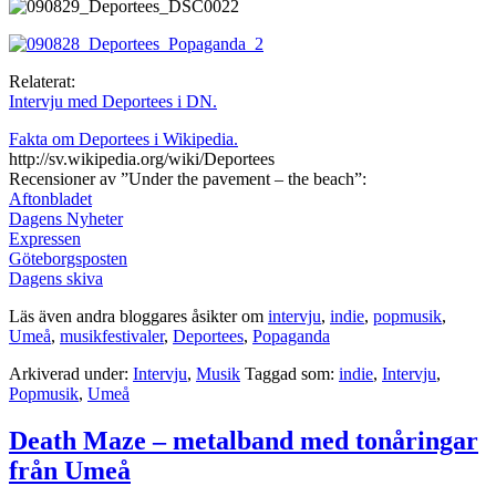
Relaterat:
Intervju med Deportees i DN.
Fakta om Deportees i Wikipedia.
http://sv.wikipedia.org/wiki/Deportees
Recensioner av ”Under the pavement – the beach”:
Aftonbladet
Dagens Nyheter
Expressen
Göteborgsposten
Dagens skiva
Läs även andra bloggares åsikter om
intervju
,
indie
,
popmusik
,
Umeå
,
musikfestivaler
,
Deportees
,
Popaganda
Arkiverad under:
Intervju
,
Musik
Taggad som:
indie
,
Intervju
,
Popmusik
,
Umeå
Death Maze – metalband med tonåringar
från Umeå