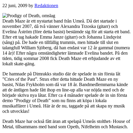
22 juni, 2009
by
Redaktionen
Death Maze är ett nystartat band från Umeå. Då det startade i
november 2007, då två vänner Alexandra Trzoska (gitarr) och
Evelina Åström (före detta basist) bestämde sig för att starta ett band.
Efter ett tag hakade Emma Janze (gitarr) och Johanna Lindqvist
(sång) på. De hade en tillfällig trummis, men hittade till slut en
talangfull William Sjöberg, då han endast var 12 år gammal (numera
14 år)! Efter några omständigheter lämnade Evelina bandet. På den
tiden, tidig sommar 2008 fick Death Maze ett erbjudande av ett
lokalt skate-gäng.
De hamnade på Dimrakks studio där de spelade in sin första låt
”Cries of the Past”. Strax efter detta hittade Death Maze en ny
basist, Nilas Frykholm som då var 18 år. Bandmedlemmarna kände
att de äntligen hade fått ihop en line-up alla var nöjda med och de
började skriva nya låtar. Efter ca 4 månader spelade de in sin första
demo ”Prodigy of Death” som nu finns att köpa i lokala
musikaffärer i Umeå. Här är de nu, taggade på att skapa ny musik
och utvecklas!
Death Maze har också fått äran att spelapå Umeås stolthet- House of
Metal, tillsammans med band som Opeth, Nifelheim och Mustasch.