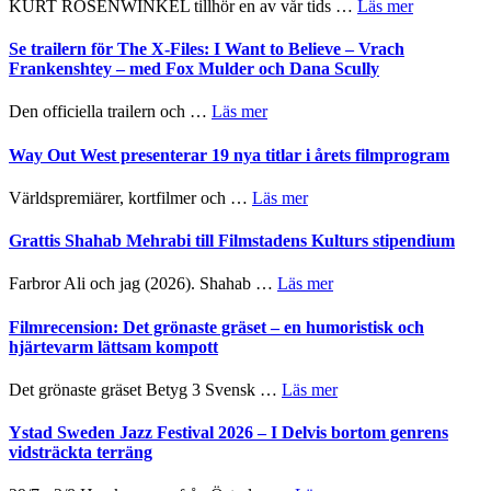
om
KURT ROSENWINKEL tillhör en av vår tids …
Läs mer
Ystad
Sweden
Se trailern för The X-Files: I Want to Believe – Vrach
Jazz
Frankenshtey – med Fox Mulder och Dana Scully
Festival
2026
om
Den officiella trailern och …
Läs mer
–
Se
II
trailern
Way Out West presenterar 19 nya titlar i årets filmprogram
Internatione
för
storheter
The
om
Världspremiärer, kortfilmer och …
Läs mer
och
X-
Way
samarbeten
Files:
Out
Grattis Shahab Mehrabi till Filmstadens Kulturs stipendium
I
West
Want
presenterar
om
Farbror Ali och jag (2026). Shahab …
Läs mer
to
19
Grattis
Believe
nya
Shahab
Filmrecension: Det grönaste gräset – en humoristisk och
–
titlar
Mehrabi
hjärtevarm lättsam kompott
Vrach
i
till
Frankenshtey
årets
Filmstadens
–
om
Det grönaste gräset Betyg 3 Svensk …
Läs mer
filmprogram
Kulturs
med
Filmrecension:
stipendium
Fox
Det
Ystad Sweden Jazz Festival 2026 – I Delvis bortom genrens
Mulder
grönaste
vidsträckta terräng
och
gräset
Dana
–