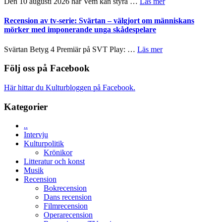
om
Den 10 augusti 2026 har Vem kan styra …
Läs mer
Edge
Nu
–
börjar
Recension av tv-serie: Svärtan – välgjort om människans
rolig
valet
mörker med imponerande unga skådespelare
och
synas
spännande
i
om
Svärtan Betyg 4 Premiär på SVT Play: …
Läs mer
med
tv4
Recension
en
med
av
Följ oss på Facebook
Jackie
Vem
tv-
Chan
kan
serie:
i
Här hittar du Kulturbloggen på Facebook.
styra
Svärtan
storform
Mauri?
–
Kategorier
välgjort
om
..
människans
Intervju
mörker
Kulturpolitik
med
Krönikor
imponerande
Litteratur och konst
unga
Musik
skådespelare
Recension
Bokrecension
Dans recension
Filmrecension
Operarecension