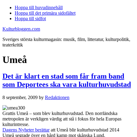
Hoppa till huvudinnehåll
Hoppa till det primära sidofältet
Hoppa till sidfot
Kulturbloggen.com
Sveriges största kulturmagasin: musik, film, litteratur, kulturpolitik,
teaterkritik
Umeå
Det är klart en stad som får fram band
som Deportees ska vara kulturhuvudstad
8 september, 2009
by
Redaktionen
Grattis Umeå – som blev kulturhuvudstad. Den norrländska
metropolen är verkligen värdig att stå i fokus för hela Europas
kulturintresse.
Dagens Nyheter berättar
att Umeå blir kulturhuvudstad 2014
Umeå segrade över en hård kamp mot skånska Lund.