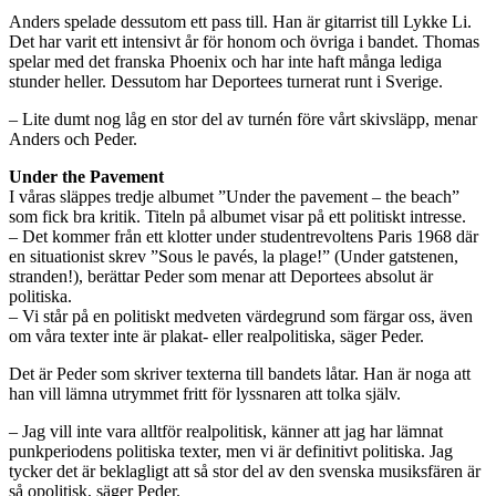
Anders spelade dessutom ett pass till. Han är gitarrist till Lykke Li.
Det har varit ett intensivt år för honom och övriga i bandet. Thomas
spelar med det franska Phoenix och har inte haft många lediga
stunder heller. Dessutom har Deportees turnerat runt i Sverige.
– Lite dumt nog låg en stor del av turnén före vårt skivsläpp, menar
Anders och Peder.
Under the Pavement
I våras släppes tredje albumet ”Under the pavement – the beach”
som fick bra kritik. Titeln på albumet visar på ett politiskt intresse.
– Det kommer från ett klotter under studentrevoltens Paris 1968 där
en situationist skrev ”Sous le pavés, la plage!” (Under gatstenen,
stranden!), berättar Peder som menar att Deportees absolut är
politiska.
– Vi står på en politiskt medveten värdegrund som färgar oss, även
om våra texter inte är plakat- eller realpolitiska, säger Peder.
Det är Peder som skriver texterna till bandets låtar. Han är noga att
han vill lämna utrymmet fritt för lyssnaren att tolka själv.
– Jag vill inte vara alltför realpolitisk, känner att jag har lämnat
punkperiodens politiska texter, men vi är definitivt politiska. Jag
tycker det är beklagligt att så stor del av den svenska musiksfären är
så opolitisk, säger Peder.