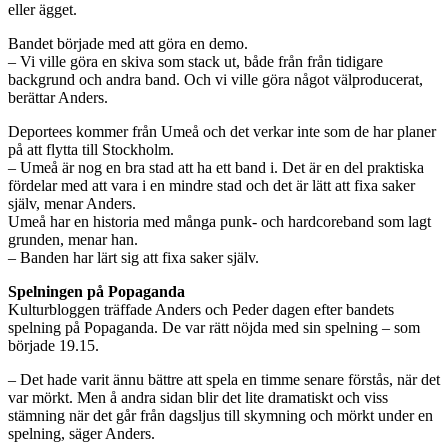
eller ägget.
Bandet började med att göra en demo.
– Vi ville göra en skiva som stack ut, både från från tidigare
backgrund och andra band. Och vi ville göra något välproducerat,
berättar Anders.
Deportees kommer från Umeå och det verkar inte som de har planer
på att flytta till Stockholm.
– Umeå är nog en bra stad att ha ett band i. Det är en del praktiska
fördelar med att vara i en mindre stad och det är lätt att fixa saker
själv, menar Anders.
Umeå har en historia med många punk- och hardcoreband som lagt
grunden, menar han.
– Banden har lärt sig att fixa saker själv.
Spelningen på Popaganda
Kulturbloggen träffade Anders och Peder dagen efter bandets
spelning på Popaganda. De var rätt nöjda med sin spelning – som
började 19.15.
– Det hade varit ännu bättre att spela en timme senare förstås, när det
var mörkt. Men å andra sidan blir det lite dramatiskt och viss
stämning när det går från dagsljus till skymning och mörkt under en
spelning, säger Anders.