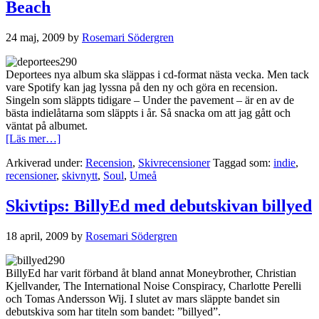
Beach
24 maj, 2009
by
Rosemari Södergren
Deportees nya album ska släppas i cd-format nästa vecka. Men tack
vare Spotify kan jag lyssna på den ny och göra en recension.
Singeln som släppts tidigare – Under the pavement – är en av de
bästa indielåtarna som släppts i år. Så snacka om att jag gått och
väntat på albumet.
om
[Läs mer…]
Deportees:
Arkiverad under:
Recension
,
Skivrecensioner
Taggad som:
indie
,
Under
recensioner
,
skivnytt
,
Soul
,
Umeå
The
Pavement,
The
Skivtips: BillyEd med debutskivan billyed
Beach
18 april, 2009
by
Rosemari Södergren
BillyEd har varit förband åt bland annat Moneybrother, Christian
Kjellvander, The International Noise Conspiracy, Charlotte Perelli
och Tomas Andersson Wij. I slutet av mars släppte bandet sin
debutskiva som har titeln som bandet: ”billyed”.