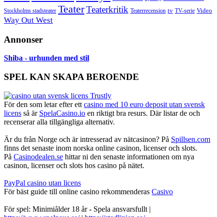
Teater
Teaterkritik
Video
Stockholms stadsteater
tv
Teaterrecension
TV-serie
Way Out West
Annonser
Shiba - urhunden med stil
SPEL KAN SKAPA BEROENDE
För den som letar efter ett
casino med 10 euro deposit utan svensk
licens
så är
SpelaCasino.io
en riktigt bra resurs. Där listar de och
recenserar alla tillgängliga alternativ.
Är du från Norge och är intresserad av nätcasinon? På
Spillsen.com
finns det senaste inom norska online casinon, licenser och slots.
På
Casinodealen.se
hittar ni den senaste informationen om nya
casinon, licenser och slots hos casino på nätet.
PayPal casino utan licens
För bäst guide till online casino rekommenderas
Casivo
För spel: Minimiålder 18 år - Spela ansvarsfullt |