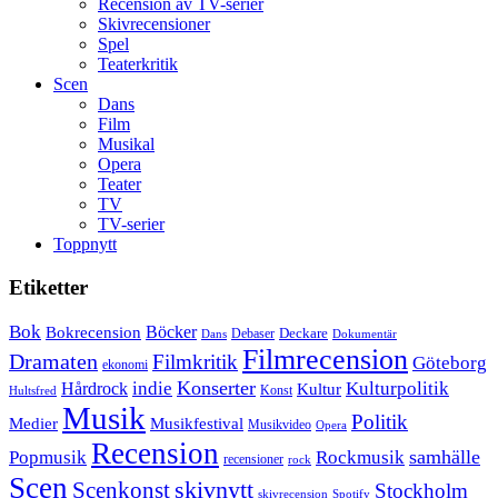
Recension av TV-serier
Skivrecensioner
Spel
Teaterkritik
Scen
Dans
Film
Musikal
Opera
Teater
TV
TV-serier
Toppnytt
Etiketter
Bok
Bokrecension
Böcker
Deckare
Debaser
Dokumentär
Dans
Filmrecension
Dramaten
Filmkritik
Göteborg
ekonomi
Konserter
Hårdrock
indie
Kulturpolitik
Kultur
Konst
Hultsfred
Musik
Politik
Musikfestival
Medier
Musikvideo
Opera
Recension
samhälle
Popmusik
Rockmusik
recensioner
rock
Scen
skivnytt
Scenkonst
Stockholm
skivrecension
Spotify