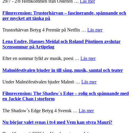
om
29/7 - 2/8 Hemkommen från Österlen …
Läs mer
Scully
en
Ystad
humoristisk
Sweden
Filmrecension: Trustorhärvan – fascinerande, spännande och
och
Jazz
ger mycket att tänka på
hjärtevarm
Festival
lättsam
2026
om
Trustorhärvan Betyg 4 Premiär på Netflix …
Läs mer
kompott
–
Filmrecension:
I
Trustorhärvan
Lena Endre, Hannes Meidal och Roland Pöntinen avslutar
Delvis
–
Scensommar på Artipelag
bortom
fascinerande,
genrens
spännande
om
Efter en sommar fylld av musik, poesi …
Läs mer
vidsträckta
och
Lena
terräng
ger
Endre,
Malmöfestivalen bjuder in till sång, musik, samtal och teater
mycket
Hannes
att
Meidal
om
Under Malmöfestivalen bjuder Malmö …
Läs mer
tänka
och
Malmöfestivalen
på
Roland
bjuder
Filmrecension: The Shadow´s Edge – rolig och spännande med
Pöntinen
in
en Jackie Chan i storform
avslutar
till
Scensommar
sång,
om
The Shadow´s Edge Betyg 4 Svensk …
Läs mer
på
musik,
Filmrecension:
Artipelag
samtal
The
Nu börjar valet synas i tv4 med Vem kan styra Mauri?
och
Shadow
teater
´s