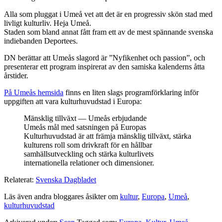
Alla som pluggat i Umeå vet att det är en progressiv skön stad med
livligt kulturliv. Heja Umeå.
Staden som bland annat fått fram ett av de mest spännande svenska
indiebanden Deportees.
DN berättar att Umeås slagord är ”Nyfikenhet och passion”, och
presenterar ett program inspirerat av den samiska kalenderns åtta
årstider.
På Umeås hemsida
finns en liten slags programförklaring inför
uppgiften att vara kulturhuvudstad i Europa:
Mänsklig tillväxt — Umeås erbjudande
Umeås mål med satsningen på Europas
Kulturhuvudstad är att främja mänsklig tillväxt, stärka
kulturens roll som drivkraft för en hållbar
samhällsutveckling och stärka kulturlivets
internationella relationer och dimensioner.
Relaterat:
Svenska Dagbladet
Läs även andra bloggares åsikter om
kultur
,
Europa
,
Umeå
,
kulturhuvudstad