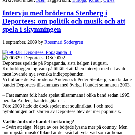
Arkiverad under:
Scen
Taggad som:
Europa
,
Kultur
,
Umeå
Intervju med bröderna Stenberg i
Deportees: om politik och musik och att
spela i skymningen
1 september, 2009
by
Rosemari Södergren
Deportees spelade på Popaganda, sista helgen i augusti.
Kulturbloggen tog vara på tillfället att få en intervju med ett av de
mest lovande nya svenska indiepopbanden.
Vi träffade de två bröderna Anders och Peder Stenberg, som bildade
bandet Deportees tillsammans med övriga i bandet sommaren 2003.
– Fast samma folk hade spelat tillsammans i olika band sedan 1995,
berättar Anders, bandets gitarrist.
Före 2003 hade de dock spelat mer soulinriktat. I och med
nybildningen och starten av Deportees blev det mer popmusik.
Varför ändrade bandet inriktning?
– Svårt att säga. Några av oss började lyssna mer på country. Men
hur uppstår musik? Ibland är det svårt att veta vad som är hönan