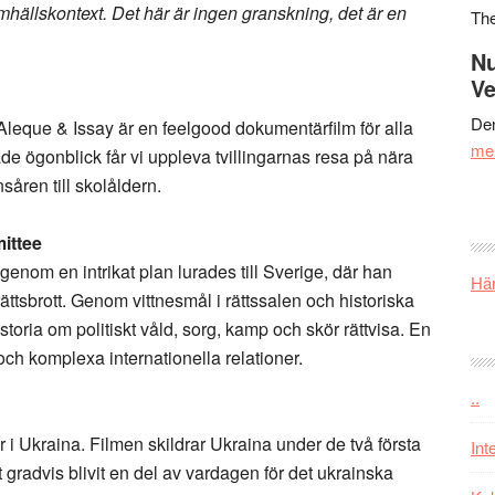
ällskontext. Det här är ingen granskning, det är en
Th
Nu
Ve
Den
leque & Issay är en feelgood dokumentärfilm för alla
me
e ögonblick får vi uppleva tvillingarnas resa på nära
såren till skolåldern.
ittee
nom en intrikat plan lurades till Sverige, där han
Här
krättsbrott. Genom vittnesmål i rättssalen och historiska
storia om politiskt våld, sorg, kamp och skör rättvisa. En
ch komplexa internationella relationer.
..
ar i Ukraina. Filmen skildrar Ukraina under de två första
Int
 gradvis blivit en del av vardagen för det ukrainska