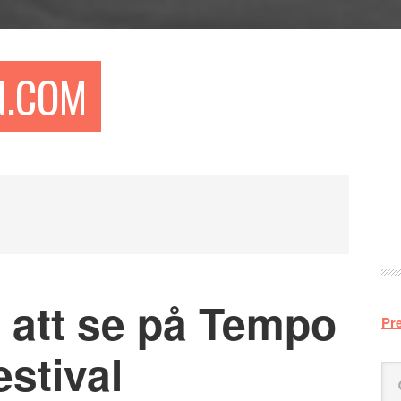
N.COM
P
si
r att se på Tempo
Pr
stival
Sö
på