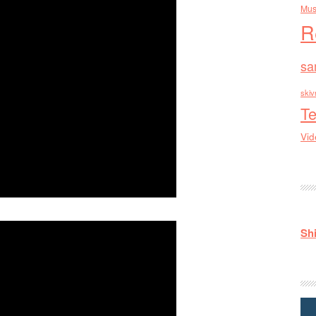
Mus
R
sa
skiv
Te
Vid
Shi