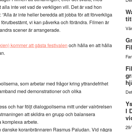
alla inte vet vad de verkligen vill. Det är vad hon
Wa
Alla är inte heller beredda att jobba för att förverkliga
ti
är förutbestämt, vi kan påverka och förändra. Filmen är
Vär
, andra scener är arrangerade.
Gr
kien) kommer att gästa festivalen
och hålla en att hålla
Fi
an.
Far
Fi
gr
hj
poliserna, som arbetar med frågor kring yttrandefrihet
 samband med demonstrationer och olika
Det
Ys
 och har följt dialogpoliserna mitt under valrörelsen
I 
utmaningen att skildra en grupp och balansera
vi
ta komplexa arbete.
29
en danske koranbrännaren Rasmus Paludan. Vid nägra