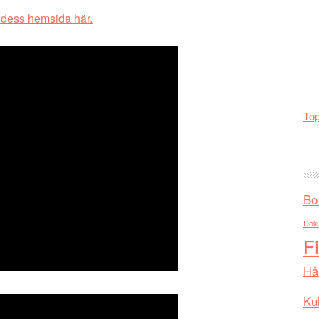
 dess hemsida här.
Top
Bo
Dok
F
Hå
Kul