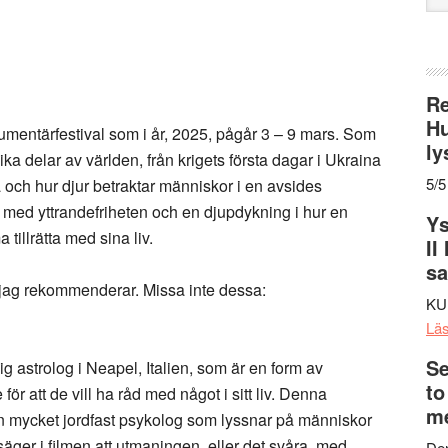
web
Re
Hu
kumentärfestival som i år, 2025, pågår 3 – 9 mars. Som
ly
lika delar av världen, från krigets första dagar i Ukraina
5/5
och hur djur betraktar människor i en avsides
r med yttrandefriheten och en djupdykning i hur en
Ys
 tillrätta med sina liv.
II
s
om jag rekommenderar. Missa inte dessa:
KU
Lä
Se
g astrolog i Neapel, Italien, som är en form av
to
r att de vill ha råd med något i sitt liv. Denna
me
en mycket jordfast psykolog som lyssnar på människor
 säger i filmen att utmaningen, eller det svåra, med
Den