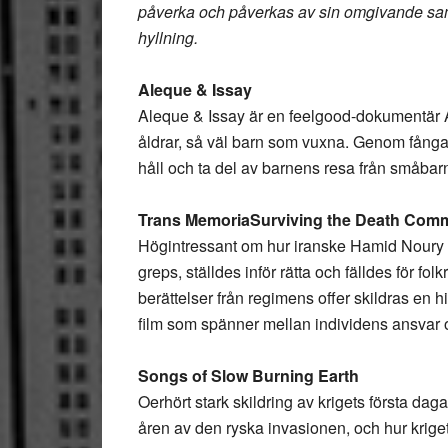
påverka och påverkas av sin omgivande samh
hyllning.
Aleque & Issay
Aleque & Issay är en feelgood-dokumentär A
åldrar, så väl barn som vuxna. Genom fångad
håll och ta del av barnens resa från småbarn
Trans MemoriaSurviving the Death Comm
Högintressant om hur iranske Hamid Noury ge
greps, ställdes inför rätta och fälldes för fol
berättelser från regimens offer skildras en hi
film som spänner mellan individens ansvar o
Songs of Slow Burning Earth
Oerhört stark skildring av krigets första dag
åren av den ryska invasionen, och hur kriget