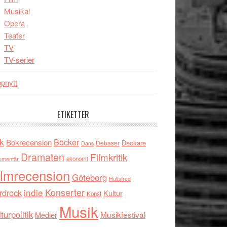
Musikal
Opera
Teater
TV
TV-serier
pnytt
ETIKETTER
k
Böcker
Bokrecension
Deckare
Debaser
Dans
Dramaten
Filmkritik
umentär
ekonomi
ilmrecension
Göteborg
Hultsfred
indie
Konserter
rdrock
Kultur
Konst
Musik
turpolitik
Musikfestival
Medier