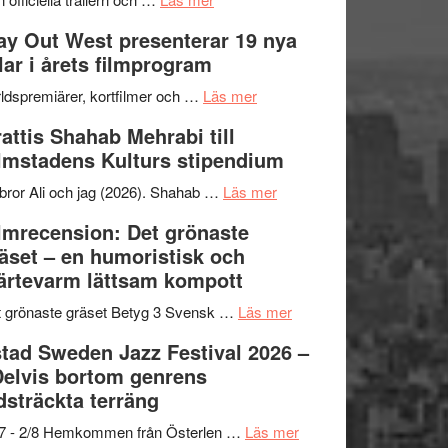
–
Se
kväll
y Out West presenterar 19 nya
II
trailern
tlar i årets filmprogram
Internationella
för
storheter
The
om
ldspremiärer, kortfilmer och …
Läs mer
och
X-
Way
attis Shahab Mehrabi till
samarbeten
Files:
Out
lmstadens Kulturs stipendium
I
West
Want
presenterar
om
bror Ali och jag (2026). Shahab …
Läs mer
to
19
Grattis
lmrecension: Det grönaste
Believe
nya
Shahab
äset – en humoristisk och
–
titlar
Mehrabi
ärtevarm lättsam kompott
Vrach
i
till
Frankenshtey
årets
Filmstadens
om
 grönaste gräset Betyg 3 Svensk …
Läs mer
–
filmprogram
Kulturs
Filmrecension:
tad Sweden Jazz Festival 2026 –
med
stipendium
Det
Delvis bortom genrens
Fox
grönaste
dsträckta terräng
Mulder
gräset
och
–
om
/7 - 2/8 Hemkommen från Österlen …
Läs mer