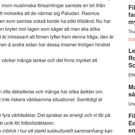
e inom muslimska församlingar samlats en bit ifrån
Fi
att motverka att de närmar sig Paludan. Rasmus
fa
my
pen som samlas också borde ha sökt tillstånd. Nu har
n bryter mot lagen som säger att man ska söka
Tru
 är intressant att filmen lyfter fram denna fråga, den är
me
men å andra sidan har dessa imamer troligen hindrat
Le
Ro
väcker många tankar och det finns mycket att
Sc
Eft
Ma
m ofta debatteras och många har olika åsikter om.
så
att inte riskera våldsamma situationer. Samtidigt är
Un
Fi
 i fyra världsdelar. Det sprakar av energi och vi får på
Ed
 unik för fotbollsläktaren.
en
n inblick i hur ett starkt subkulturellt sammanhang kan