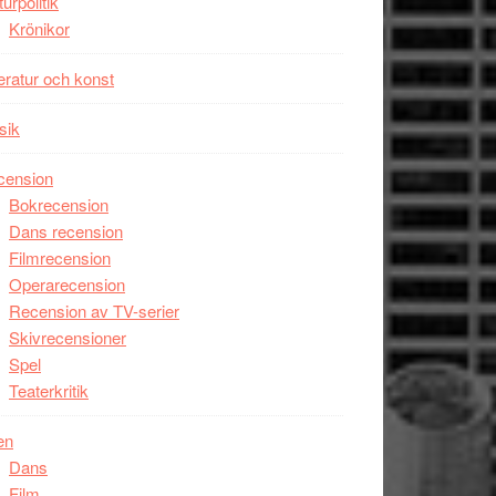
turpolitik
Krönikor
teratur och konst
sik
cension
Bokrecension
Dans recension
Filmrecension
Operarecension
Recension av TV-serier
Skivrecensioner
Spel
Teaterkritik
en
Dans
Film