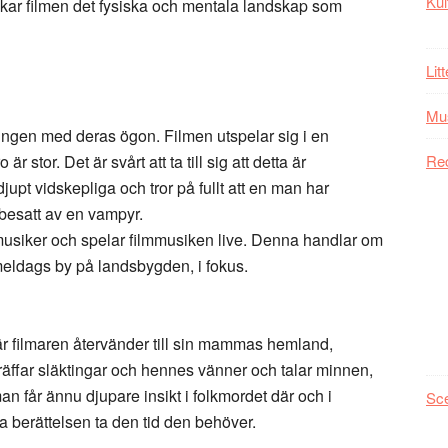
Kul
skar filmen det fysiska och mentala landskap som
Lit
Mu
lingen med deras ögon. Filmen utspelar sig i en
 stor. Det är svårt att ta till sig att detta är
Re
jupt vidskepliga och tror på fullt att en man har
t besatt av en vampyr.
usiker och spelar filmmusiken live. Denna handlar om
meldags by på landsbygden, i fokus.
är filmaren återvänder till sin mammas hemland,
äffar släktingar och hennes vänner och talar minnen,
man får ännu djupare insikt i folkmordet där och i
Sc
a berättelsen ta den tid den behöver.