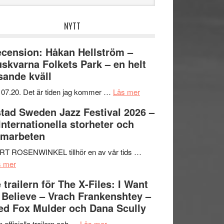
bplatsen
NYTT
cension: Håkan Hellström –
skvarna Folkets Park – en helt
sande kväll
om
 07.20. Det är tiden jag kommer …
Läs mer
Recension:
tad Sweden Jazz Festival 2026 –
Håkan
 Internationella storheter och
Hellström
amarbeten
–
Huskvarna
RT ROSENWINKEL tillhör en av vår tids …
om
Folkets
s mer
Ystad
Park
 trailern för The X-Files: I Want
Sweden
–
 Believe – Vrach Frankenshtey –
Jazz
en
d Fox Mulder och Dana Scully
Festival
helt
2026
om
lysande
 officiella trailern och …
Läs mer