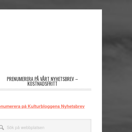
rimärt
dofält
PRENUMERERA PÅ VÅRT NYHETSBREV –
KOSTNADSFRITT
enumerera på Kulturbloggens Nyhetsbrev
k