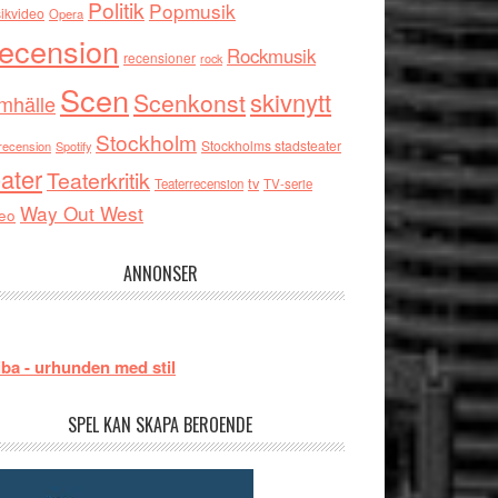
Politik
Popmusik
ikvideo
Opera
ecension
Rockmusik
recensioner
rock
Scen
skivnytt
Scenkonst
mhälle
Stockholm
Stockholms stadsteater
recension
Spotify
ater
Teaterkritik
tv
Teaterrecension
TV-serie
Way Out West
eo
ANNONSER
ba - urhunden med stil
SPEL KAN SKAPA BEROENDE