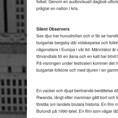
folket. Genom en audiovisuell dagbok utfor
präglar en nation i kris.
Silent Observers
Sex djur har huvudrollen och vi får se hand
bulgarisk bergsby där vidskepelse och folktro är
någonstans i Europa i vår tid. Människor är d
förvandlats till en åsna och en katt har blivi
På visningen under festivalen kommer det m
bulgarisk folklore och med djuren i en gam
En vacker och djupt berörande berättelse d
Rwanda, långt efter mamman gått bort och tr
förstås om landets brutala historia. En film 
Burundi på 1990-talet. En film som vågar låt