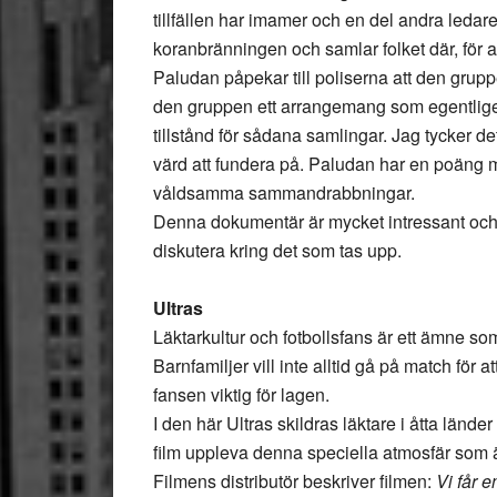
tillfällen har imamer och en del andra ledar
koranbränningen och samlar folket där, för 
Paludan påpekar till poliserna att den grup
den gruppen ett arrangemang som egentlige
tillstånd för sådana samlingar. Jag tycker det
värd att fundera på. Paludan har en poäng 
våldsamma sammandrabbningar.
Denna dokumentär är mycket intressant och 
diskutera kring det som tas upp.
Ultras
Läktarkultur och fotbollsfans är ett ämne so
Barnfamiljer vill inte alltid gå på match för 
fansen viktig för lagen.
I den här Ultras skildras läktare i åtta länder
film uppleva denna speciella atmosfär som är
Filmens distributör beskriver filmen:
Vi får e