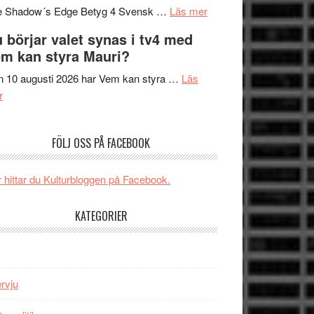
om
sång,
Scensommar
e Shadow´s Edge Betyg 4 Svensk …
Läs mer
Filmrecension:
musik,
på
 börjar valet synas i tv4 med
The
samtal
Artipelag
m kan styra Mauri?
Shadow
och
´s
teater
 10 augusti 2026 har Vem kan styra …
Läs
om
Edge
r
Nu
–
börjar
rolig
FÖLJ OSS PÅ FACEBOOK
valet
och
synas
spännande
i
med
 hittar du Kulturbloggen på Facebook.
tv4
en
med
Jackie
KATEGORIER
Vem
Chan
kan
i
styra
storform
Mauri?
ervju