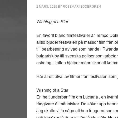
2 MARS, 2025
BY
ROSEMARI SÖDERGREN
Wishing of a Star
En favorit bland filmfestivaler är Tempo Do
alltid bjuder festivalen på massor film från o
till bearbetning av vad som hände i Rwanda 
bulgarisk by till svenska poliser som arbeta
astrolog i Italien hjälper människor att komma
Här är ett utval av filmer från festivalen s
Wishing of a Star
En helt underbar film om Luciana , en kvinnli
rådgivare åt människor. De söker upp henne fö
Jag skulle vilja säga att hon fungerar som 
och försöker få dem att förstå sig själv. Hon