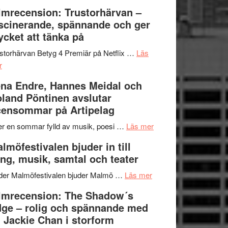
Dana
en
Ystad
lmrecension: Trustorhärvan –
Scully
humoristisk
Sweden
scinerande, spännande och ger
och
Jazz
cket att tänka på
hjärtevarm
Festival
lättsam
2026
storhärvan Betyg 4 Premiär på Netflix …
Läs
om
kompott
–
r
Filmrecension:
I
na Endre, Hannes Meidal och
Trustorhärvan
Delvis
land Pöntinen avslutar
–
bortom
ensommar på Artipelag
fascinerande,
genrens
spännande
vidsträckta
om
er en sommar fylld av musik, poesi …
Läs mer
och
terräng
Lena
lmöfestivalen bjuder in till
ger
Endre,
ng, musik, samtal och teater
mycket
Hannes
att
om
Meidal
der Malmöfestivalen bjuder Malmö …
Läs mer
tänka
Malmöfestivalen
och
lmrecension: The Shadow´s
på
bjuder
Roland
ge – rolig och spännande med
in
Pöntinen
 Jackie Chan i storform
till
avslutar