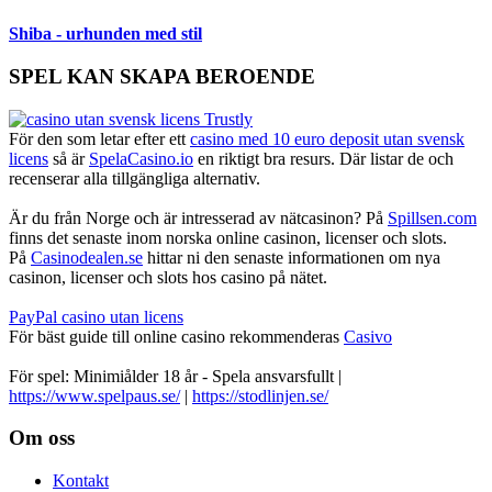
Shiba - urhunden med stil
SPEL KAN SKAPA BEROENDE
För den som letar efter ett
casino med 10 euro deposit utan svensk
licens
så är
SpelaCasino.io
en riktigt bra resurs. Där listar de och
recenserar alla tillgängliga alternativ.
Är du från Norge och är intresserad av nätcasinon? På
Spillsen.com
finns det senaste inom norska online casinon, licenser och slots.
På
Casinodealen.se
hittar ni den senaste informationen om nya
casinon, licenser och slots hos casino på nätet.
PayPal casino utan licens
För bäst guide till online casino rekommenderas
Casivo
För spel: Minimiålder 18 år - Spela ansvarsfullt |
https://www.spelpaus.se/
|
https://stodlinjen.se/
Footer
Om oss
Kontakt