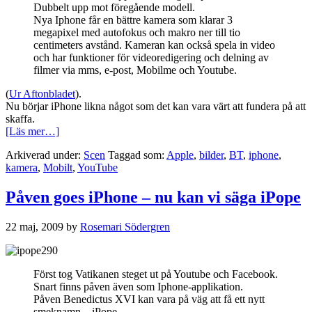
Dubbelt upp mot föregående modell.
Nya Iphone får en bättre kamera som klarar 3
megapixel med autofokus och makro ner till tio
centimeters avstånd. Kameran kan också spela in video
och har funktioner för videoredigering och delning av
filmer via mms, e-post, Mobilme och Youtube.
(
Ur Aftonbladet
).
Nu börjar iPhone likna något som det kan vara värt att fundera på att
skaffa.
om
[Läs mer…]
Nya
Arkiverad under:
Scen
Taggad som:
Apple
,
bilder
,
BT
,
iphone
,
modellen
kamera
,
Mobilt
,
YouTube
av
iPhone
–
Påven goes iPhone – nu kan vi säga iPope
demonstrationsfilmerna
på
22 maj, 2009
by
Rosemari Södergren
iPhone
3GS
Först tog Vatikanen steget ut på Youtube och Facebook.
Snart finns påven även som Iphone-applikation.
Påven Benedictus XVI kan vara på väg att få ett nytt
smeknamn – iPope.