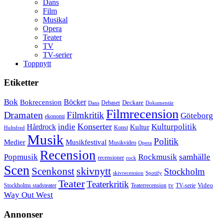
Dans
Film
Musikal
Opera
Teater
TV
TV-serier
Toppnytt
Etiketter
Bok
Bokrecension
Böcker
Deckare
Debaser
Dokumentär
Dans
Filmrecension
Dramaten
Filmkritik
Göteborg
ekonomi
Konserter
Hårdrock
indie
Kulturpolitik
Kultur
Konst
Hultsfred
Musik
Politik
Musikfestival
Medier
Musikvideo
Opera
Recension
samhälle
Popmusik
Rockmusik
recensioner
rock
Scen
skivnytt
Scenkonst
Stockholm
skivrecension
Spotify
Teater
Teaterkritik
Video
Stockholms stadsteater
tv
Teaterrecension
TV-serie
Way Out West
Annonser