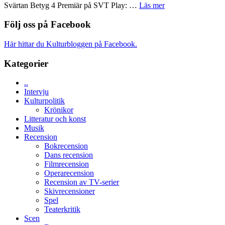
i
om
Svärtan Betyg 4 Premiär på SVT Play: …
Läs mer
med
tv4
Recension
en
med
av
Följ oss på Facebook
Jackie
Vem
tv-
Chan
kan
serie:
i
Här hittar du Kulturbloggen på Facebook.
styra
Svärtan
storform
Mauri?
–
Kategorier
välgjort
om
..
människans
Intervju
mörker
Kulturpolitik
med
Krönikor
imponerande
Litteratur och konst
unga
Musik
skådespelare
Recension
Bokrecension
Dans recension
Filmrecension
Operarecension
Recension av TV-serier
Skivrecensioner
Spel
Teaterkritik
Scen