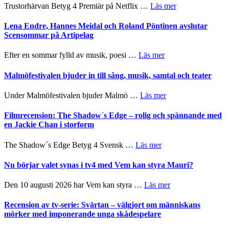
2026
om
Trustorhärvan Betyg 4 Premiär på Netflix …
Läs mer
kompott
–
Filmrecension:
I
Trustorhärvan
Lena Endre, Hannes Meidal och Roland Pöntinen avslutar
Delvis
–
Scensommar på Artipelag
bortom
fascinerande,
genrens
spännande
om
Efter en sommar fylld av musik, poesi …
Läs mer
vidsträckta
och
Lena
terräng
ger
Endre,
Malmöfestivalen bjuder in till sång, musik, samtal och teater
mycket
Hannes
att
Meidal
om
Under Malmöfestivalen bjuder Malmö …
Läs mer
tänka
och
Malmöfestivalen
på
Roland
bjuder
Filmrecension: The Shadow´s Edge – rolig och spännande med
Pöntinen
in
en Jackie Chan i storform
avslutar
till
Scensommar
sång,
om
The Shadow´s Edge Betyg 4 Svensk …
Läs mer
på
musik,
Filmrecension:
Artipelag
samtal
The
Nu börjar valet synas i tv4 med Vem kan styra Mauri?
och
Shadow
teater
´s
om
Den 10 augusti 2026 har Vem kan styra …
Läs mer
Edge
Nu
–
börjar
Recension av tv-serie: Svärtan – välgjort om människans
rolig
valet
mörker med imponerande unga skådespelare
och
synas
spännande