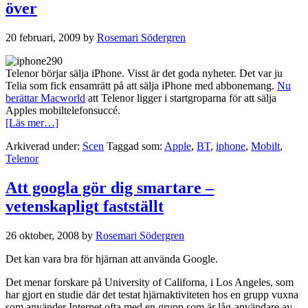
över
intressant
–
om
20 februari, 2009
by
Rosemari Södergren
filmkameran
finns
med
Telenor börjar sälja iPhone. Visst är det goda nyheter. Det var ju
Telia som fick ensamrätt på att sälja iPhone med abbonemang.
Nu
berättar Macworld
att Telenor ligger i startgroparna för att sälja
Apples mobiltelefonsuccé.
om
[Läs mer…]
Äntligen
Arkiverad under:
Scen
Taggad som:
Apple
,
BT
,
iphone
,
Mobilt
,
är
Telenor
Telias
monopol
på
Att googla gör dig smartare –
iPhone
vetenskapligt fastställt
över
26 oktober, 2008
by
Rosemari Södergren
Det kan vara bra för hjärnan att använda Google.
Det menar forskare på University of Californa, i Los Angeles, som
har gjort en studie där det testat hjärnaktiviteten hos en grupp vuxna
som använder Internet ofta med en grupp som är låg-användare av