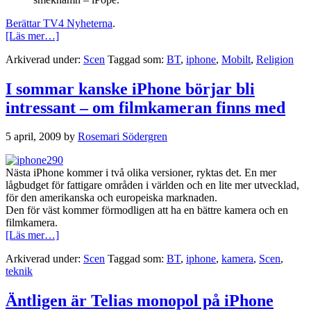
Berättar TV4 Nyheterna
.
om
[Läs mer…]
Påven
Arkiverad under:
Scen
Taggad som:
BT
,
iphone
,
Mobilt
,
Religion
goes
iPhone
–
I sommar kanske iPhone börjar bli
nu
intressant – om filmkameran finns med
kan
vi
säga
5 april, 2009
by
Rosemari Södergren
iPope
Nästa iPhone kommer i två olika versioner, ryktas det. En mer
lågbudget för fattigare områden i världen och en lite mer utvecklad,
för den amerikanska och europeiska marknaden.
Den för väst kommer förmodligen att ha en bättre kamera och en
filmkamera.
om
[Läs mer…]
I
Arkiverad under:
Scen
Taggad som:
BT
,
iphone
,
kamera
,
Scen
,
sommar
teknik
kanske
iPhone
börjar
Äntligen är Telias monopol på iPhone
bli