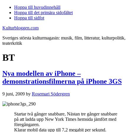
Hoppa till huvudinnehåll
Hoppa till det primära sidofältet
Hoppa till sidfot
Kulturbloggen.com
Sveriges största kulturmagasin: musik, film, litteratur, kulturpolitik,
teaterkritik
BT
Nya modellen av iPhone –
demonstrationsfilmerna på iPhone 3GS
9 juni, 2009
by
Rosemari Södergren
Startar två gånger snabbare, Nästan tre gånger snabbare
på att ladda upp New York Times hemsida jämfört med
föregångaren.
Klarar mobil data upp till 7,2 megabit per sekund.