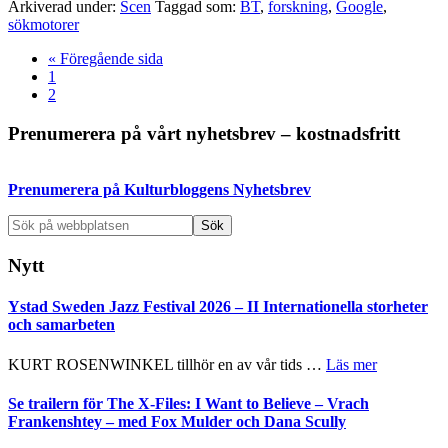
Arkiverad under:
Scen
Taggad som:
BT
,
forskning
,
Google
,
sökmotorer
Go
«
Föregående sida
Sida
to
1
Sida
2
Primärt
Prenumerera på vårt nyhetsbrev – kostnadsfritt
sidofält
Prenumerera på Kulturbloggens Nyhetsbrev
Sök
på
webbplatsen
Nytt
Ystad Sweden Jazz Festival 2026 – II Internationella storheter
och samarbeten
om
KURT ROSENWINKEL tillhör en av vår tids …
Läs mer
Ystad
Sweden
Se trailern för The X-Files: I Want to Believe – Vrach
Jazz
Frankenshtey – med Fox Mulder och Dana Scully
Festival