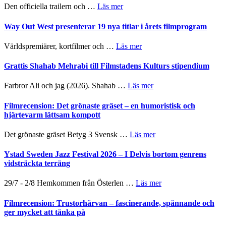
2026
om
Den officiella trailern och …
Läs mer
–
Se
II
trailern
Way Out West presenterar 19 nya titlar i årets filmprogram
Internatione
för
storheter
The
om
Världspremiärer, kortfilmer och …
Läs mer
och
X-
Way
samarbeten
Files:
Out
Grattis Shahab Mehrabi till Filmstadens Kulturs stipendium
I
West
Want
presenterar
om
Farbror Ali och jag (2026). Shahab …
Läs mer
to
19
Grattis
Believe
nya
Shahab
Filmrecension: Det grönaste gräset – en humoristisk och
–
titlar
Mehrabi
hjärtevarm lättsam kompott
Vrach
i
till
Frankenshtey
årets
Filmstadens
–
om
Det grönaste gräset Betyg 3 Svensk …
Läs mer
filmprogram
Kulturs
med
Filmrecension:
stipendium
Fox
Det
Ystad Sweden Jazz Festival 2026 – I Delvis bortom genrens
Mulder
grönaste
vidsträckta terräng
och
gräset
Dana
–
om
29/7 - 2/8 Hemkommen från Österlen …
Läs mer
Scully
en
Ystad
humoristisk
Sweden
Filmrecension: Trustorhärvan – fascinerande, spännande och
och
Jazz
ger mycket att tänka på
hjärtevarm
Festival
lättsam