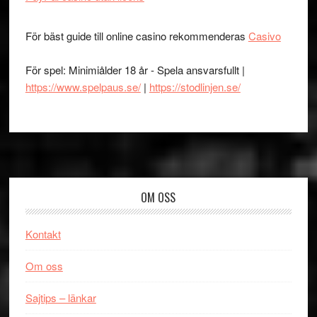
För bäst guide till online casino rekommenderas
Casivo
För spel: Minimiålder 18 år - Spela ansvarsfullt |
https://www.spelpaus.se/
|
https://stodlinjen.se/
Footer
OM OSS
Kontakt
Om oss
Sajtips – länkar