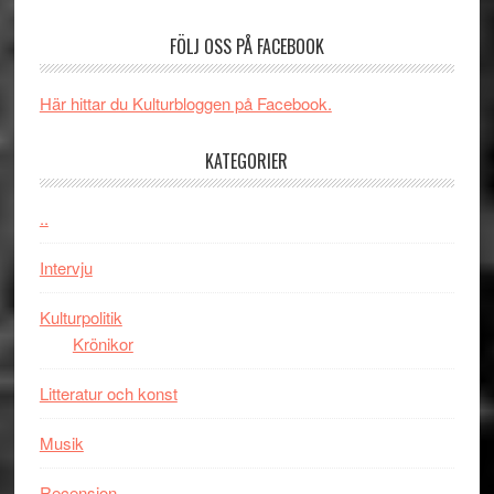
–
börjar
FÖLJ OSS PÅ FACEBOOK
rolig
valet
och
synas
spännande
i
Här hittar du Kulturbloggen på Facebook.
med
tv4
en
med
KATEGORIER
Jackie
Vem
Chan
kan
..
i
styra
storform
Mauri?
Intervju
Kulturpolitik
Krönikor
Litteratur och konst
Musik
Recension