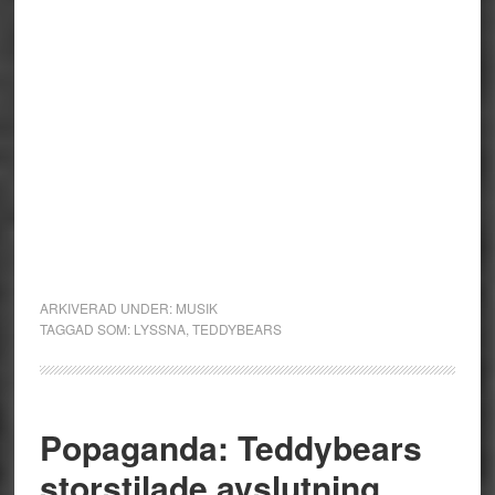
ARKIVERAD UNDER:
MUSIK
TAGGAD SOM:
LYSSNA
,
TEDDYBEARS
Popaganda: Teddybears
storstilade avslutning