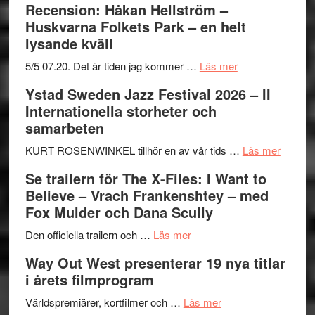
Recension: Håkan Hellström –
Huskvarna Folkets Park – en helt
lysande kväll
om
5/5 07.20. Det är tiden jag kommer …
Läs mer
Recension:
Ystad Sweden Jazz Festival 2026 – II
Håkan
Internationella storheter och
Hellström
samarbeten
–
Huskvarna
om
KURT ROSENWINKEL tillhör en av vår tids …
Läs mer
Folkets
Ystad
Se trailern för The X-Files: I Want to
Park
Swede
Believe – Vrach Frankenshtey – med
–
Jazz
Fox Mulder och Dana Scully
en
Festiva
om
helt
2026
Den officiella trailern och …
Läs mer
Se
lysande
–
Way Out West presenterar 19 nya titlar
trailern
kväll
II
i årets filmprogram
för
Internat
The
om
storhet
Världspremiärer, kortfilmer och …
Läs mer