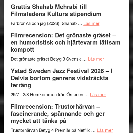
X-
Way
och
Grattis Shahab Mehrabi till
Files:
Out
samarb
Filmstadens Kulturs stipendium
I
West
Want
presenterar
om
Farbror Ali och jag (2026). Shahab …
Läs mer
to
19
Grattis
Filmrecension: Det grönaste gräset –
Believe
nya
Shahab
en humoristisk och hjärtevarm lättsam
–
titlar
Mehrabi
kompott
Vrach
i
till
Frankenshtey
årets
Filmstadens
om
Det grönaste gräset Betyg 3 Svensk …
Läs mer
–
filmprogram
Kulturs
Filmrecension:
Ystad Sweden Jazz Festival 2026 – I
med
stipendium
Det
Delvis bortom genrens vidsträckta
Fox
grönaste
terräng
Mulder
gräset
och
–
om
29/7 - 2/8 Hemkommen från Österlen …
Läs mer
Dana
en
Ystad
Filmrecension: Trustorhärvan –
Scully
humoristisk
Sweden
fascinerande, spännande och ger
och
Jazz
mycket att tänka på
hjärtevarm
Festival
lättsam
2026
om
Trustorhärvan Betyg 4 Premiär på Netflix …
Läs mer