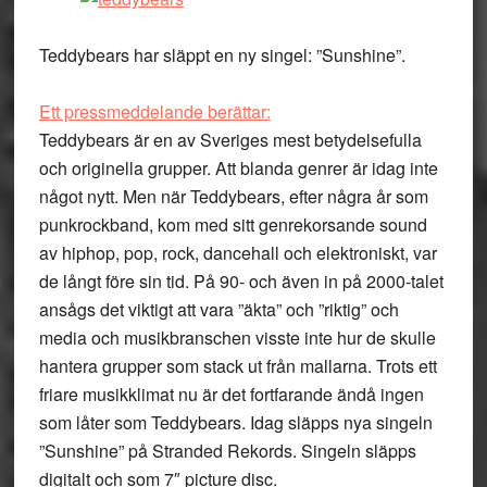
Teddybears har släppt en ny singel: ”Sunshine”.
Ett pressmeddelande berättar:
Teddybears är en av Sveriges mest betydelsefulla
och originella grupper. Att blanda genrer är idag inte
något nytt. Men när Teddybears, efter några år som
punkrockband, kom med sitt genrekorsande sound
av hiphop, pop, rock, dancehall och elektroniskt, var
de långt före sin tid. På 90- och även in på 2000-talet
ansågs det viktigt att vara ”äkta” och ”riktig” och
media och musikbranschen visste inte hur de skulle
hantera grupper som stack ut från mallarna. Trots ett
friare musikklimat nu är det fortfarande ändå ingen
som låter som Teddybears. Idag släpps nya singeln
”Sunshine” på Stranded Rekords. Singeln släpps
digitalt och som 7″ picture disc.