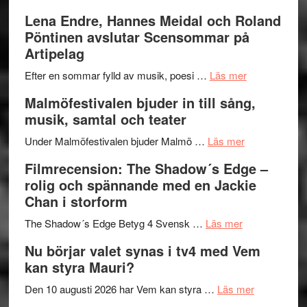
kompott
–
Filmrecens
Lena Endre, Hannes Meidal och Roland
I
Trustorhä
Pöntinen avslutar Scensommar på
Delvis
–
Artipelag
bortom
fascineran
genrens
om
spännand
Efter en sommar fylld av musik, poesi …
Läs mer
vidsträckta
Lena
och
Malmöfestivalen bjuder in till sång,
terräng
Endre,
ger
musik, samtal och teater
Hannes
mycket
om
Meidal
att
Under Malmöfestivalen bjuder Malmö …
Läs mer
Malmöfestiva
och
tänka
Filmrecension: The Shadow´s Edge –
bjuder
Roland
på
rolig och spännande med en Jackie
in
Pöntinen
Chan i storform
till
avslutar
om
sång,
Scensommar
The Shadow´s Edge Betyg 4 Svensk …
Läs mer
Filmrecension
musik,
på
Nu börjar valet synas i tv4 med Vem
The
samtal
Artipelag
kan styra Mauri?
Shadow
och
´s
teater
om
Den 10 augusti 2026 har Vem kan styra …
Läs mer
Edge
Nu