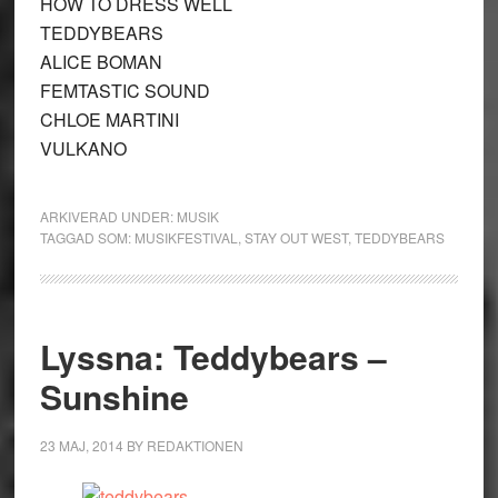
HOW TO DRESS WELL
TEDDYBEARS
ALICE BOMAN
FEMTASTIC SOUND
CHLOE MARTINI
VULKANO
ARKIVERAD UNDER:
MUSIK
TAGGAD SOM:
MUSIKFESTIVAL
,
STAY OUT WEST
,
TEDDYBEARS
Lyssna: Teddybears –
Sunshine
23 MAJ, 2014
BY
REDAKTIONEN