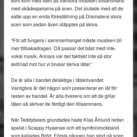
som kom med idén att framföra musiken tillsammans
med skådespelarna på scen. Det slutade med att de
satte upp en enda föreställning på Dramatens stora
scen som sedan även släpptes på skiva.
”För att fungera i sammanhanget måste musiken bli
mer tillbakadragen. Då passar det bäst med inte-
vokal musik. Annars var det faktiskt inte så stor
skillnad mot hur vi brukar skriva låtar.”
De är alla i bandet delaktiga i låtskrivandet.
Vanligtvis är det någon som presenterar en låt för
resten av bandet. Är alla överens om att de gillar
låten så skriver de färdigt den tillsammans.
När Teddybears grundades hade Klas Åhlund redan
spelat i Scappy Hyaenas och ett symfonirockband
som kallades Bröd. Första gången han stod på scen