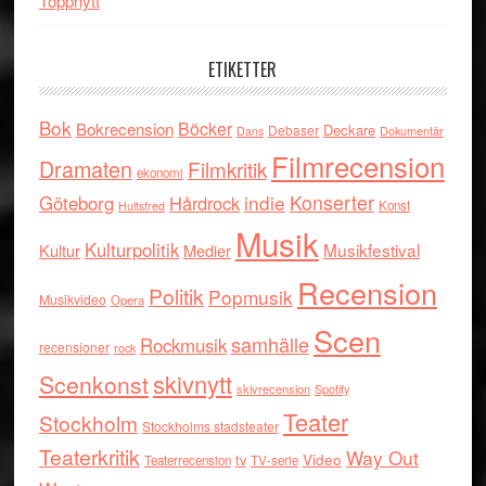
Toppnytt
ETIKETTER
Bok
Böcker
Bokrecension
Deckare
Debaser
Dokumentär
Dans
Filmrecension
Dramaten
Filmkritik
ekonomi
indie
Konserter
Göteborg
Hårdrock
Konst
Hultsfred
Musik
Kulturpolitik
Musikfestival
Kultur
Medier
Recension
Politik
Popmusik
Musikvideo
Opera
Scen
samhälle
Rockmusik
recensioner
rock
skivnytt
Scenkonst
skivrecension
Spotify
Teater
Stockholm
Stockholms stadsteater
Teaterkritik
Way Out
tv
Video
Teaterrecension
TV-serie