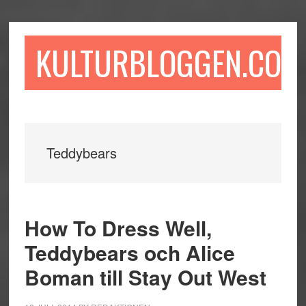
Hoppa
Hoppa
Hoppa
till
till
till
huvudinnehåll
det
sidfot
KULTURBLOGGEN.COM
primära
sidofältet
Teddybears
How To Dress Well,
Teddybears och Alice
Boman till Stay Out West