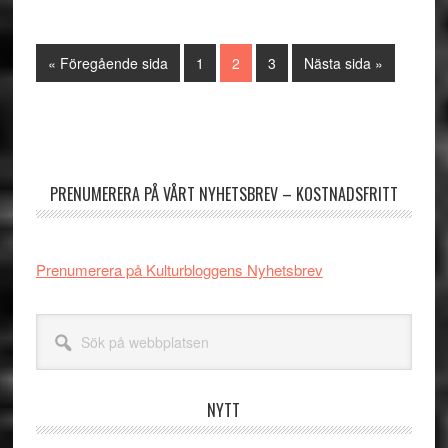
Go
Sida
Sida
Sida
Go
«
Föregående sida
1
2
3
Nästa sida »
to
to
Primärt
sidofält
PRENUMERERA PÅ VÅRT NYHETSBREV – KOSTNADSFRITT
Prenumerera på Kulturbloggens Nyhetsbrev
Sök
på
webbplatsen
NYTT