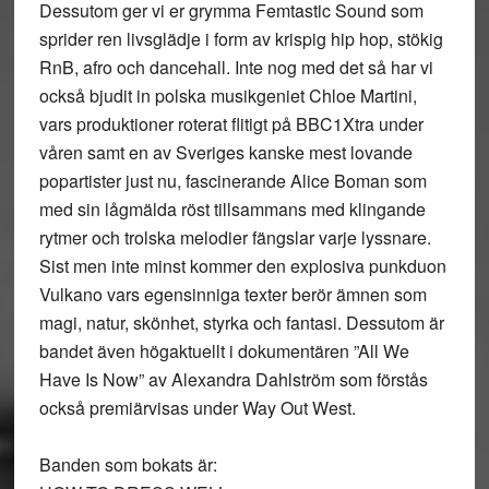
Dessutom ger vi er grymma Femtastic Sound som
sprider ren livsglädje i form av krispig hip hop, stökig
RnB, afro och dancehall. Inte nog med det så har vi
också bjudit in polska musikgeniet Chloe Martini,
vars produktioner roterat flitigt på BBC1Xtra under
våren samt en av Sveriges kanske mest lovande
popartister just nu, fascinerande Alice Boman som
med sin lågmälda röst tillsammans med klingande
rytmer och trolska melodier fängslar varje lyssnare.
Sist men inte minst kommer den explosiva punkduon
Vulkano vars egensinniga texter berör ämnen som
magi, natur, skönhet, styrka och fantasi. Dessutom är
bandet även högaktuellt i dokumentären ”All We
Have Is Now” av Alexandra Dahlström som förstås
också premiärvisas under Way Out West.
Banden som bokats är: