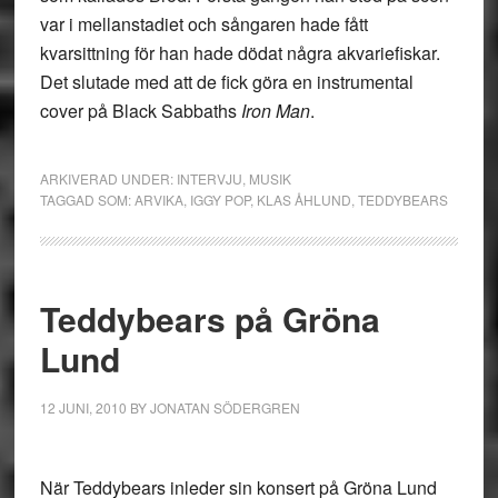
var i mellanstadiet och sångaren hade fått
kvarsittning för han hade dödat några akvariefiskar.
Det slutade med att de fick göra en instrumental
cover på Black Sabbaths
Iron Man
.
ARKIVERAD UNDER:
INTERVJU
,
MUSIK
TAGGAD SOM:
ARVIKA
,
IGGY POP
,
KLAS ÅHLUND
,
TEDDYBEARS
Teddybears på Gröna
Lund
12 JUNI, 2010
BY
JONATAN SÖDERGREN
När Teddybears inleder sin konsert på Gröna Lund