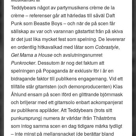
Teddybears något av partymusikens crème de la
crème – referenser går att härledas till såväl Daft
Punk som Beastie Boys – och när de på scen får
sällskap av var och varannan gästartist från på skiva
är det just lika mycket fest som spelning. De levererar
en ordentlig hitkavalkad med låtar som
Cobrastyle
,
Get Mama a House
och avslutningsnumret
Punkrocker
. Dessutom är nog det faktum att
spelningen på Popaganda är exklusiv för i år en
bidragande faktor till publikens engagemang. Vid ett
tillfälle står gitarristen (och demonproducenten) Klas
Åhlund ensam på scen iförd en glittrande björnmask
och briljerar med ett gitarrsolo enbart ackompanjerat
av publikens applåder. Att Teddybears (trots sitt
punkursprung) numera är världar ifrån Thåströms
som intog samma scen en dag tidigare märks tydligt
– inte minst på mellansnacket (de berättar bland