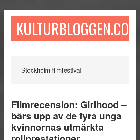
Hoppa
Hoppa
Hoppa
till
till
till
huvudinnehåll
det
sidfot
KULTURBLOGGEN.COM
primära
sidofältet
Stockholm filmfestival
Filmrecension: Girlhood –
bärs upp av de fyra unga
kvinnornas utmärkta
rollprestationer