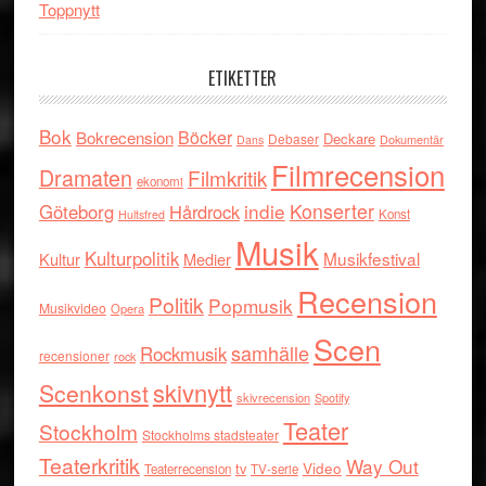
Toppnytt
ETIKETTER
Bok
Böcker
Bokrecension
Deckare
Debaser
Dokumentär
Dans
Filmrecension
Dramaten
Filmkritik
ekonomi
indie
Konserter
Göteborg
Hårdrock
Konst
Hultsfred
Musik
Kulturpolitik
Musikfestival
Kultur
Medier
Recension
Politik
Popmusik
Musikvideo
Opera
Scen
samhälle
Rockmusik
recensioner
rock
skivnytt
Scenkonst
skivrecension
Spotify
Teater
Stockholm
Stockholms stadsteater
Teaterkritik
Way Out
tv
Video
Teaterrecension
TV-serie