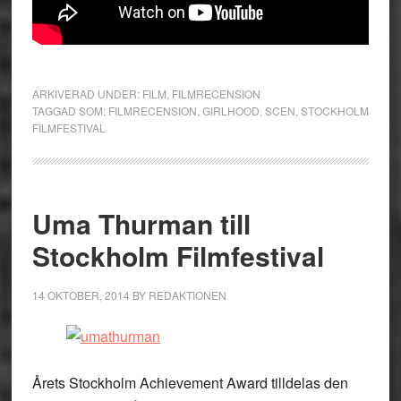
ARKIVERAD UNDER:
FILM
,
FILMRECENSION
TAGGAD SOM:
FILMRECENSION
,
GIRLHOOD
,
SCEN
,
STOCKHOLM
FILMFESTIVAL
Uma Thurman till
Stockholm Filmfestival
14 OKTOBER, 2014
BY
REDAKTIONEN
Årets Stockholm Achievement Award tilldelas den