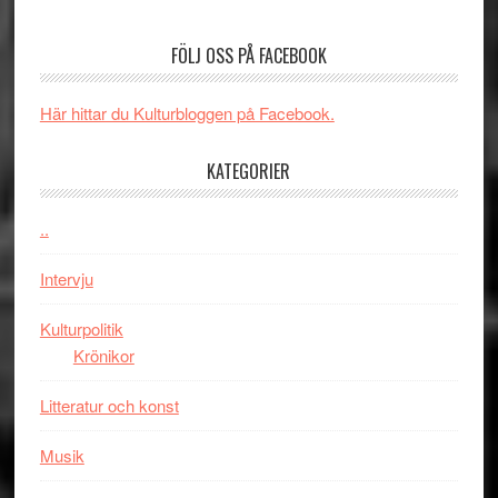
Edge
Nu
–
börjar
FÖLJ OSS PÅ FACEBOOK
rolig
valet
och
synas
spännande
i
Här hittar du Kulturbloggen på Facebook.
med
tv4
en
med
KATEGORIER
Jackie
Vem
Chan
kan
..
i
styra
storform
Mauri?
Intervju
Kulturpolitik
Krönikor
Litteratur och konst
Musik