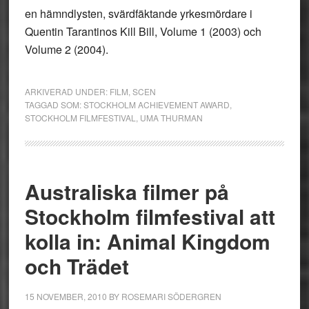
en hämndlysten, svärdfäktande yrkesmördare i
Quentin Tarantinos Kill Bill, Volume 1 (2003) och
Volume 2 (2004).
ARKIVERAD UNDER:
FILM
,
SCEN
TAGGAD SOM:
STOCKHOLM ACHIEVEMENT AWARD
,
STOCKHOLM FILMFESTIVAL
,
UMA THURMAN
Australiska filmer på
Stockholm filmfestival att
kolla in: Animal Kingdom
och Trädet
15 NOVEMBER, 2010
BY
ROSEMARI SÖDERGREN