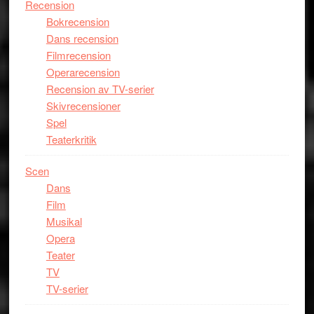
Recension
Bokrecension
Dans recension
Filmrecension
Operarecension
Recension av TV-serier
Skivrecensioner
Spel
Teaterkritik
Scen
Dans
Film
Musikal
Opera
Teater
TV
TV-serier