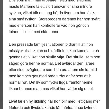
måste Marieme ta ett stort ansvar för sina mindre
syskon, vilket blir en tung börda även om hon älskar
sina småsyskon. Storebrodern däremot har hon svårt
med eftersom han kontrollerar vad hon gör och
ibland till och med slår henne.
Den pressade familjesituationen bidrar till att hon
misslyckats i skolan och därför inte kan komma in på
gymnasiet, vilket hon skulle vilja. Det skulle, som hon
säger, göra henne normal. Det avfärdar den lärare
eller studievägledare som hon pratar om sin framtid
med kort och gott med orden ”det är för sent att bli
normal nu”. Det liv som tycks ligga framför henne
liknar hennes mammas vilket hon värjer sig emot.
Livet tar en ny riktning när hon blir med i ett gäng mer
frigjorda och livsbejakande jämnåriga unga kvinnor.