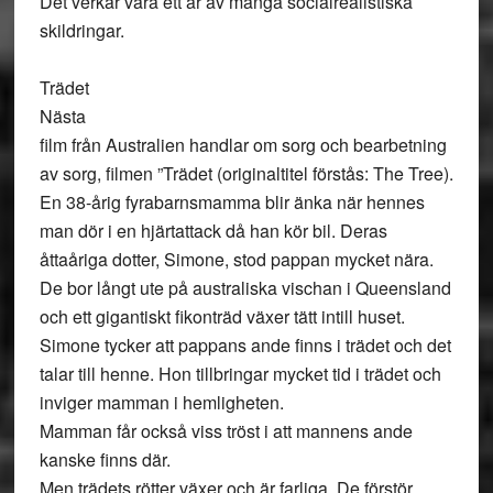
Det verkar vara ett år av många socialrealistiska
skildringar.
Trädet
Nästa
film från Australien handlar om sorg och bearbetning
av sorg, filmen ”Trädet (originaltitel förstås: The Tree).
En 38-årig fyrabarnsmamma blir änka när hennes
man dör i en hjärtattack då han kör bil. Deras
åttaåriga dotter, Simone, stod pappan mycket nära.
De bor långt ute på australiska vischan i Queensland
och ett gigantiskt fikonträd växer tätt intill huset.
Simone tycker att pappans ande finns i trädet och det
talar till henne. Hon tillbringar mycket tid i trädet och
inviger mamman i hemligheten.
Mamman får också viss tröst i att mannens ande
kanske finns där.
Men trädets rötter växer och är farliga. De förstör