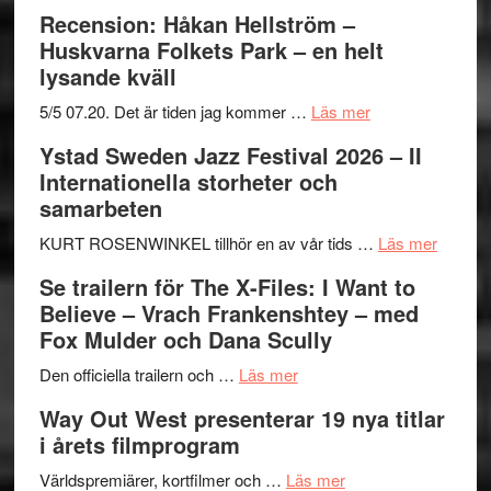
Recension: Håkan Hellström –
Huskvarna Folkets Park – en helt
lysande kväll
om
5/5 07.20. Det är tiden jag kommer …
Läs mer
Recension:
Ystad Sweden Jazz Festival 2026 – II
Håkan
Internationella storheter och
Hellström
samarbeten
–
Huskvarna
om
KURT ROSENWINKEL tillhör en av vår tids …
Läs mer
Folkets
Ystad
Se trailern för The X-Files: I Want to
Park
Swede
Believe – Vrach Frankenshtey – med
–
Jazz
Fox Mulder och Dana Scully
en
Festiva
om
helt
2026
Den officiella trailern och …
Läs mer
Se
lysande
–
Way Out West presenterar 19 nya titlar
trailern
kväll
II
i årets filmprogram
för
Internat
The
om
storhet
Världspremiärer, kortfilmer och …
Läs mer