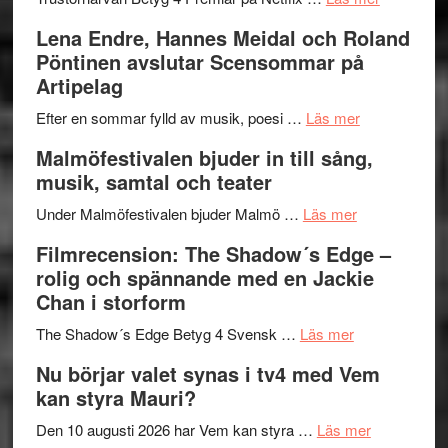
kompott
–
Filmrecens
Lena Endre, Hannes Meidal och Roland
I
Trustorhä
Pöntinen avslutar Scensommar på
Delvis
–
Artipelag
bortom
fascineran
genrens
om
spännand
Efter en sommar fylld av musik, poesi …
Läs mer
vidsträckta
Lena
och
Malmöfestivalen bjuder in till sång,
terräng
Endre,
ger
musik, samtal och teater
Hannes
mycket
om
Meidal
att
Under Malmöfestivalen bjuder Malmö …
Läs mer
Malmöfestiva
och
tänka
Filmrecension: The Shadow´s Edge –
bjuder
Roland
på
rolig och spännande med en Jackie
in
Pöntinen
Chan i storform
till
avslutar
om
sång,
Scensommar
The Shadow´s Edge Betyg 4 Svensk …
Läs mer
Filmrecension
musik,
på
Nu börjar valet synas i tv4 med Vem
The
samtal
Artipelag
kan styra Mauri?
Shadow
och
´s
teater
om
Den 10 augusti 2026 har Vem kan styra …
Läs mer