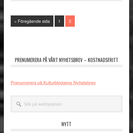
Go
Sida
Sida
«
Föregående sida
1
2
to
Primärt
sidofält
PRENUMERERA PÅ VÅRT NYHETSBREV – KOSTNADSFRITT
Prenumerera på Kulturbloggens Nyhetsbrev
Sök
på
webbplatsen
NYTT