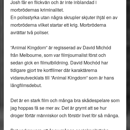
Josh får en flickvän och är inte inblandad i
morbrödernas kriminalitet.
En polisstyrka utan några skrupler skjuter ihjäl en av
morbröderna vilket startar ett krig. Morbröderna
avrättar två poliser.
”Animal Kingdom” är regisserad av David Michód
från Melbourne, som var filmjournalist först och
sedan gick en filmutbildning. David Mochód har
tidigare gjort tre kortfilmer där karaktärerna
vidareutvecklats till ”Animal Kingdom” som är hans
långfilmsdebut.
Det är en stark film och många bra skådespelare som
jag hoppas få se mer av. Det är grymt att se hur
droger förtär människor och förstör livet för så många.