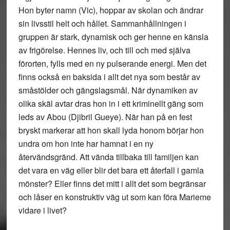
Hon byter namn (Vic), hoppar av skolan och ändrar
sin livsstil helt och hållet. Sammanhållningen i
gruppen är stark, dynamisk och ger henne en känsla
av frigörelse. Hennes liv, och till och med själva
förorten, fylls med en ny pulserande energi. Men det
finns också en baksida i allt det nya som består av
småstölder och gängslagsmål. När dynamiken av
olika skäl avtar dras hon in i ett kriminellt gäng som
leds av Abou (Djibril Gueye). När han på en fest
bryskt markerar att hon skall lyda honom börjar hon
undra om hon inte har hamnat i en ny
återvändsgränd. Att vända tillbaka till familjen kan
det vara en väg eller blir det bara ett återfall i gamla
mönster? Eller finns det mitt i allt det som begränsar
och låser en konstruktiv väg ut som kan föra Marieme
vidare i livet?