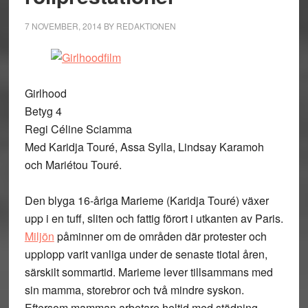
7 NOVEMBER, 2014
BY
REDAKTIONEN
Girlhood
Betyg 4
Regi Céline Sciamma
Med Karidja Touré, Assa Sylla, Lindsay Karamoh
och Mariétou Touré.
Den blyga 16-åriga Marieme (Karidja Touré) växer
upp i en tuff, sliten och fattig förort i utkanten av Paris.
Miljön
påminner om de områden där protester och
upplopp varit vanliga under de senaste tiotal åren,
särskilt sommartid. Marieme lever tillsammans med
sin mamma, storebror och två mindre syskon.
Eftersom mamman arbetare heltid med städning