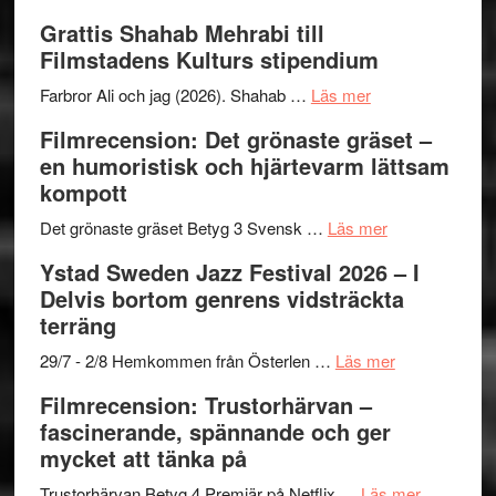
X-
Way
och
Grattis Shahab Mehrabi till
Files:
Out
samarb
Filmstadens Kulturs stipendium
I
West
Want
presenterar
om
Farbror Ali och jag (2026). Shahab …
Läs mer
to
19
Grattis
Filmrecension: Det grönaste gräset –
Believe
nya
Shahab
en humoristisk och hjärtevarm lättsam
–
titlar
Mehrabi
kompott
Vrach
i
till
Frankenshtey
årets
Filmstadens
om
Det grönaste gräset Betyg 3 Svensk …
Läs mer
–
filmprogram
Kulturs
Filmrecension:
Ystad Sweden Jazz Festival 2026 – I
med
stipendium
Det
Delvis bortom genrens vidsträckta
Fox
grönaste
terräng
Mulder
gräset
och
–
om
29/7 - 2/8 Hemkommen från Österlen …
Läs mer
Dana
en
Ystad
Filmrecension: Trustorhärvan –
Scully
humoristisk
Sweden
fascinerande, spännande och ger
och
Jazz
mycket att tänka på
hjärtevarm
Festival
lättsam
2026
om
Trustorhärvan Betyg 4 Premiär på Netflix …
Läs mer