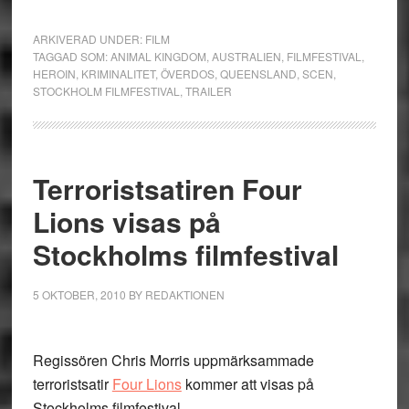
ARKIVERAD UNDER:
FILM
TAGGAD SOM:
ANIMAL KINGDOM
,
AUSTRALIEN
,
FILMFESTIVAL
,
HEROIN
,
KRIMINALITET
,
ÖVERDOS
,
QUEENSLAND
,
SCEN
,
STOCKHOLM FILMFESTIVAL
,
TRAILER
Terroristsatiren Four
Lions visas på
Stockholms filmfestival
5 OKTOBER, 2010
BY
REDAKTIONEN
Regissören Chris Morris uppmärksammade
terroristsatir
Four Lions
kommer att visas på
Stockholms filmfestival.