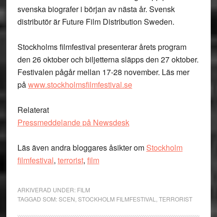
svenska biografer i början av nästa år. Svensk
distributör är Future Film Distribution Sweden.
Stockholms filmfestival presenterar årets program
den 26 oktober och biljetterna släpps den 27 oktober.
Festivalen pågår mellan 17-28 november. Läs mer
på
www.stockholmsfilmfestival.se
Relaterat
Pressmeddelande på Newsdesk
Läs även andra bloggares åsikter om
Stockholm
filmfestival
,
terrorist
,
film
ARKIVERAD UNDER:
FILM
TAGGAD SOM:
SCEN
,
STOCKHOLM FILMFESTIVAL
,
TERRORIST