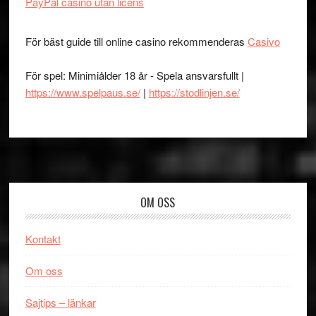
PayPal casino utan licens
För bäst guide till online casino rekommenderas
Casivo
För spel: Minimiålder 18 år - Spela ansvarsfullt |
https://www.spelpaus.se/
|
https://stodlinjen.se/
Footer
OM OSS
Kontakt
Om oss
Sajtips – länkar