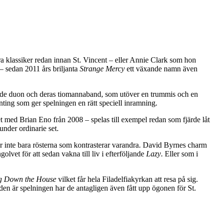
ra klassiker redan innan St. Vincent – eller Annie Clark som hon
– sedan 2011 års briljanta
Strange Mercy
ett växande namn även
både duon och deras tiomannaband, som utöver en trummis och en
onting som ger spelningen en rätt speciell inramning.
 med Brian Eno från 2008 – spelas till exempel redan som fjärde låt
under ordinarie set.
r inte bara rösterna som kontrasterar varandra. David Byrnes charm
olvet för att sedan vakna till liv i efterföljande
Lazy
. Eller som i
g Down the House
vilket får hela Filadelfiakyrkan att resa på sig.
den är spelningen har de antagligen även fått upp ögonen för St.