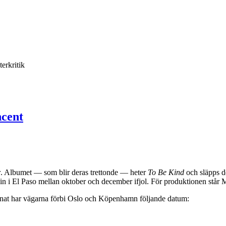
terkritik
ncent
r
. Albumet — som blir deras trettonde — heter
To Be Kind
och släpps d
n i El Paso mellan oktober och december ifjol. För produktionen står M
annat har vägarna förbi Oslo och Köpenhamn följande datum: