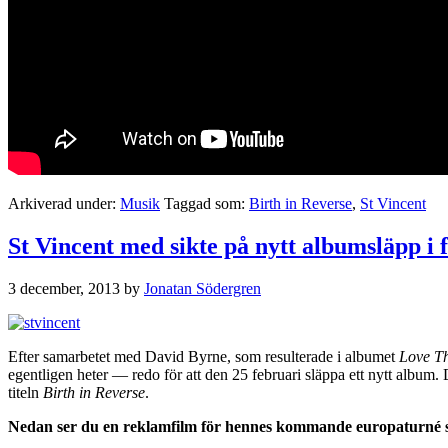
Arkiverad under:
Musik
Taggad som:
Birth in Reverse
,
St Vincent
St Vincent med sikte på nytt albumsläpp i 
3 december, 2013
by
Jonatan Södergren
Efter samarbetet med David Byrne, som resulterade i albumet
Love Th
egentligen heter — redo för att den 25 februari släppa ett nytt album.
titeln
Birth in Reverse
.
Nedan ser du en reklamfilm för hennes kommande europaturné s