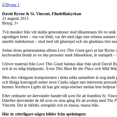
David Byrne & St. Vincent, Filadelfiakyrkan
21 augusti 2013
Betyg: 3+
Två musiker från vitt skilda generationer stod tillsammans för en uni
egentligen heter – ens var född, var det med råge mer erfarna namnet 
utanför indiekretsar – stod med sitt gitarrspel och sin glasklara röst sn
Sedan deras gemensamma album
Love This Giant
gavs ut har Byrne 
keyboardist består av en åtta personer stark blåssektion, är samspelt –
Utöver material från
Love This Giant
hämtas låtar från såväl David By
och är en tidig höjdpunkt. Även
This Must Be the Place
och
Wild Wild
Men den viktigaste komponenten i detta udda samarbete är nog ändå pe
och fåniga koreografi möter även Clarks något mer introverta person
hennes
Northern Lights
då han gör ninja-rörelser medan hon briljerar
Efter ordinarie set återvänder bandet till scen för att framföra St. Vinc
Därefter återvänder de till scen en sista gång för att avsluta med
The P
Vincent. Det är idérikt, energiskt och en massa, massa blås.
Här är ytterligare några bilder från spelningen: