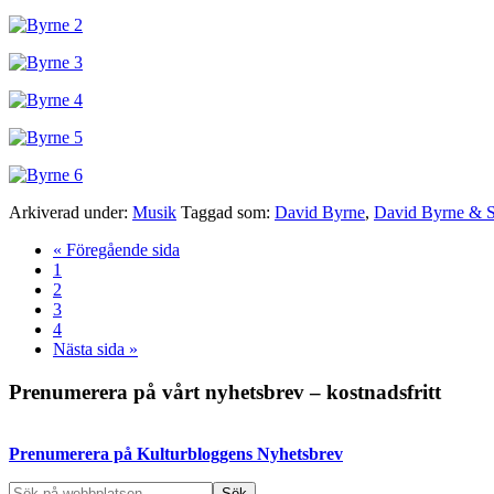
Arkiverad under:
Musik
Taggad som:
David Byrne
,
David Byrne & S
Go
«
Föregående sida
Sida
to
1
Sida
2
Sida
3
Sida
4
Go
Nästa sida »
to
Primärt
Prenumerera på vårt nyhetsbrev – kostnadsfritt
sidofält
Prenumerera på Kulturbloggens Nyhetsbrev
Sök