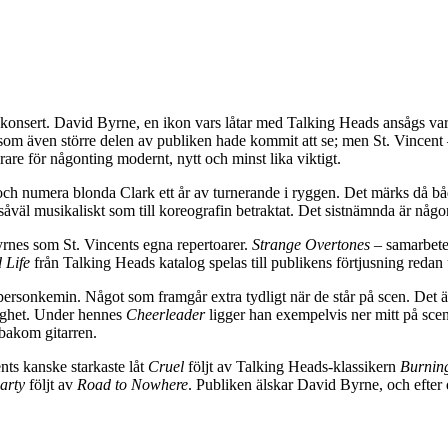
k konsert. David Byrne, en ikon vars låtar med Talking Heads ansågs va
som även större delen av publiken hade kommit att se; men St. Vincent 
arare för någonting modernt, nytt och minst lika viktigt.
och numera blonda Clark ett år av turnerande i ryggen. Det märks då 
 såväl musikaliskt som till koreografin betraktat. Det sistnämnda är någ
rnes som St. Vincents egna repertoarer.
Strange Overtones
– samarbetet
 Life
från Talking Heads katalog spelas till publikens förtjusning redan 
rsonkemin. Något som framgår extra tydligt när de står på scen. Det ä
lighet. Under hennes
Cheerleader
ligger han exempelvis ner mitt på sceng
 bakom gitarren.
ents kanske starkaste låt
Cruel
följt av Talking Heads-klassikern
Burnin
arty
följt av
Road to Nowhere
. Publiken älskar David Byrne, och efter 