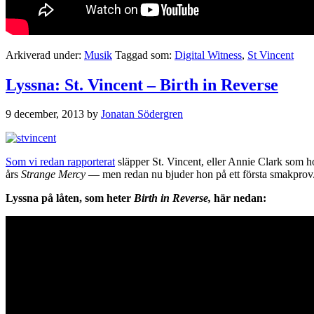
Arkiverad under:
Musik
Taggad som:
Digital Witness
,
St Vincent
Lyssna: St. Vincent – Birth in Reverse
9 december, 2013
by
Jonatan Södergren
Som vi redan rapporterat
släpper St. Vincent, eller Annie Clark som ho
års
Strange Mercy
— men redan nu bjuder hon på ett första smakprov
Lyssna på låten, som heter
Birth in Reverse,
här nedan: