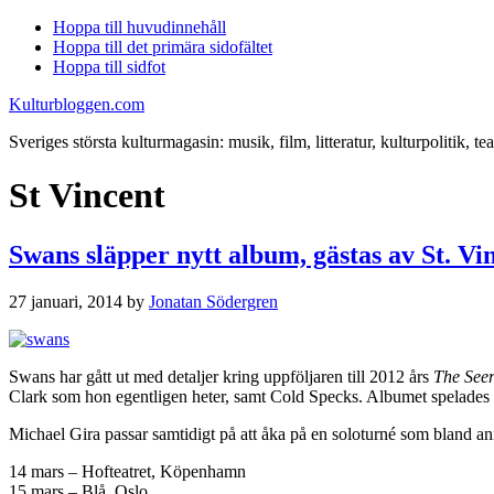
Hoppa till huvudinnehåll
Hoppa till det primära sidofältet
Hoppa till sidfot
Kulturbloggen.com
Sveriges största kulturmagasin: musik, film, litteratur, kulturpolitik, tea
St Vincent
Swans släpper nytt album, gästas av St. Vi
27 januari, 2014
by
Jonatan Södergren
Swans har gått ut med detaljer kring uppföljaren till 2012 års
The See
Clark som hon egentligen heter, samt Cold Specks. Albumet spelades i
Michael Gira passar samtidigt på att åka på en soloturné som bland 
14 mars – Hofteatret, Köpenhamn
15 mars – Blå, Oslo