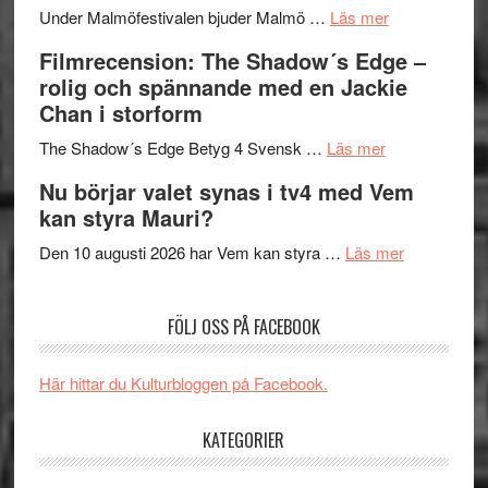
om
Meidal
att
Under Malmöfestivalen bjuder Malmö …
Läs mer
Malmöfestiva
och
tänka
Filmrecension: The Shadow´s Edge –
bjuder
Roland
på
rolig och spännande med en Jackie
in
Pöntinen
Chan i storform
till
avslutar
om
sång,
Scensommar
The Shadow´s Edge Betyg 4 Svensk …
Läs mer
Filmrecension
musik,
på
Nu börjar valet synas i tv4 med Vem
The
samtal
Artipelag
kan styra Mauri?
Shadow
och
´s
teater
om
Den 10 augusti 2026 har Vem kan styra …
Läs mer
Edge
Nu
–
börjar
FÖLJ OSS PÅ FACEBOOK
rolig
valet
och
synas
spännande
i
Här hittar du Kulturbloggen på Facebook.
med
tv4
en
med
KATEGORIER
Jackie
Vem
Chan
kan