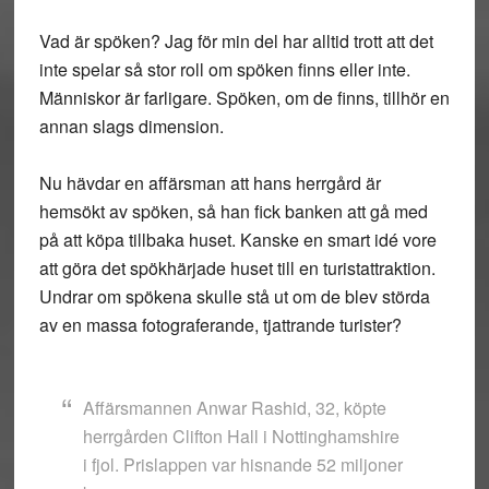
Vad är spöken? Jag för min del har alltid trott att det
inte spelar så stor roll om spöken finns eller inte.
Människor är farligare. Spöken, om de finns, tillhör en
annan slags dimension.
Nu hävdar en affärsman att hans herrgård är
hemsökt av spöken, så han fick banken att gå med
på att köpa tillbaka huset. Kanske en smart idé vore
att göra det spökhärjade huset till en turistattraktion.
Undrar om spökena skulle stå ut om de blev störda
av en massa fotograferande, tjattrande turister?
Affärsmannen Anwar Rashid, 32, köpte
herrgården Clifton Hall i Nottinghamshire
i fjol. Prislappen var hisnande 52 miljoner