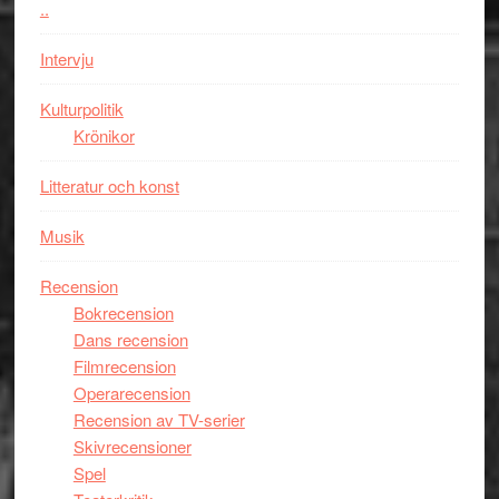
..
i
styra
storform
Mauri?
Intervju
Kulturpolitik
Krönikor
Litteratur och konst
Musik
Recension
Bokrecension
Dans recension
Filmrecension
Operarecension
Recension av TV-serier
Skivrecensioner
Spel