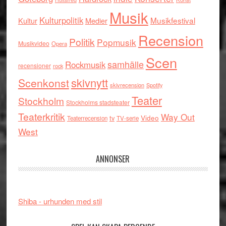
Musik
Kulturpolitik
Musikfestival
Kultur
Medier
Recension
Politik
Popmusik
Musikvideo
Opera
Scen
samhälle
Rockmusik
recensioner
rock
skivnytt
Scenkonst
skivrecension
Spotify
Teater
Stockholm
Stockholms stadsteater
Teaterkritik
Way Out
tv
Video
Teaterrecension
TV-serie
West
ANNONSER
Shiba - urhunden med stil