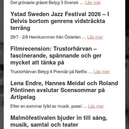
Frankenshtey
årets
Filmstadens
om
Det grönaste gräset Betyg 3 Svensk …
Läs mer
–
filmprogram
Kulturs
Filmrecension:
Ystad Sweden Jazz Festival 2026 – I
med
stipendium
Det
Delvis bortom genrens vidsträckta
Fox
grönaste
terräng
Mulder
gräset
och
–
om
29/7 - 2/8 Hemkommen från Österlen …
Läs mer
Dana
en
Ystad
Filmrecension: Trustorhärvan –
Scully
humoristisk
Sweden
fascinerande, spännande och ger
och
Jazz
mycket att tänka på
hjärtevarm
Festival
lättsam
2026
om
Trustorhärvan Betyg 4 Premiär på Netflix …
Läs mer
kompott
–
Filmrecens
Lena Endre, Hannes Meidal och Roland
I
Trustorhä
Pöntinen avslutar Scensommar på
Delvis
–
Artipelag
bortom
fascineran
genrens
om
spännand
Efter en sommar fylld av musik, poesi …
Läs mer
vidsträckta
Lena
och
Malmöfestivalen bjuder in till sång,
terräng
Endre,
ger
musik, samtal och teater
Hannes
mycket