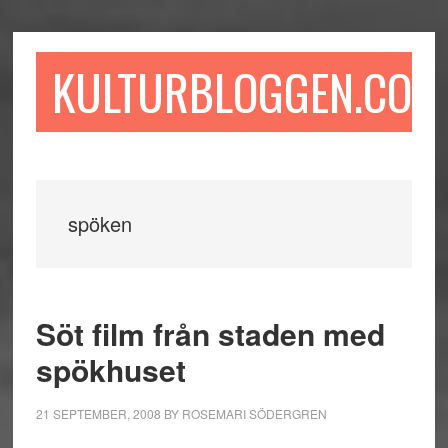
Hoppa
Hoppa
Hoppa
till
till
till
huvudinnehåll
det
sidfot
KULTURBLOGGEN.COM
primära
sidofältet
spöken
Söt film från staden med
spökhuset
21 SEPTEMBER, 2008
BY
ROSEMARI SÖDERGREN