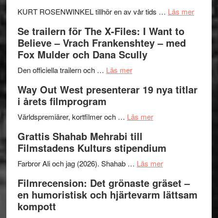
Huskvarna
om
KURT ROSENWINKEL tillhör en av vår tids …
Läs mer
Folkets
Ystad
Se trailern för The X-Files: I Want to
Park
Swede
Believe – Vrach Frankenshtey – med
–
Jazz
Fox Mulder och Dana Scully
en
Festiva
om
helt
2026
Den officiella trailern och …
Läs mer
Se
lysande
–
Way Out West presenterar 19 nya titlar
trailern
kväll
II
i årets filmprogram
för
Internat
The
om
storhet
Världspremiärer, kortfilmer och …
Läs mer
X-
Way
och
Grattis Shahab Mehrabi till
Files:
Out
samarb
Filmstadens Kulturs stipendium
I
West
Want
presenterar
om
Farbror Ali och jag (2026). Shahab …
Läs mer
to
19
Grattis
Filmrecension: Det grönaste gräset –
Believe
nya
Shahab
en humoristisk och hjärtevarm lättsam
–
titlar
Mehrabi
kompott
Vrach
i
till