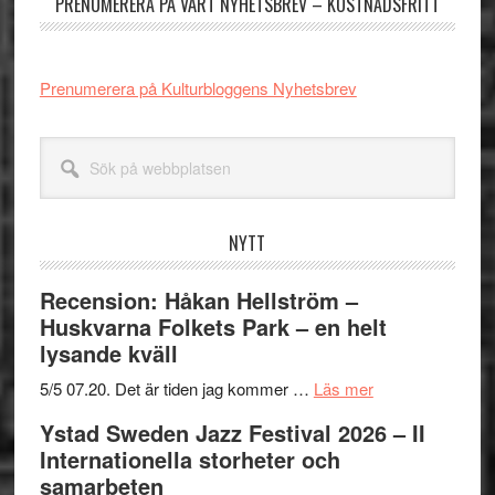
PRENUMERERA PÅ VÅRT NYHETSBREV – KOSTNADSFRITT
Prenumerera på Kulturbloggens Nyhetsbrev
Sök
på
webbplatsen
NYTT
Recension: Håkan Hellström –
Huskvarna Folkets Park – en helt
lysande kväll
om
5/5 07.20. Det är tiden jag kommer …
Läs mer
Recension:
Ystad Sweden Jazz Festival 2026 – II
Håkan
Internationella storheter och
Hellström
samarbeten
–