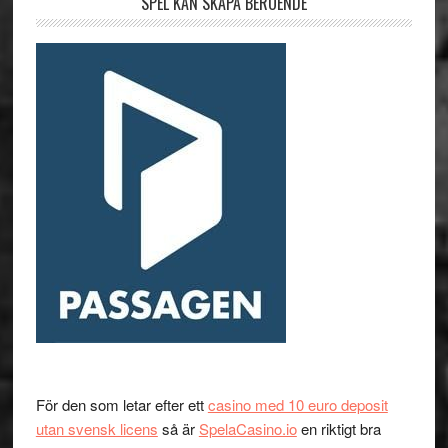
SPEL KAN SKAPA BEROENDE
För den som letar efter ett
casino med 10 euro deposit
utan svensk licens
så är
SpelaCasino.io
en riktigt bra