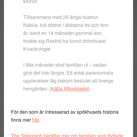
kronor.
Tillsammans med 25-åriga hustrun
Nabila, två döttrar i åldrarna tre och fem
år, samt en 18 månader gammal son,
trodde sig Rashid ha funnit drömhuset.
Knackningar
I åtta månader stod familjen ut – sedan
gick det inte längre. Ett antal paranormala
upplevelser låg bakom beslutet att överge
herrgården. (
Källa Aftonbladet
)
För den som är intresserad av spökhusets historia
finns mer
här
.
The Telegraph berättar mer om familjen som flyttade