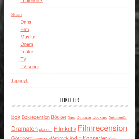
Teaterkritik
Scen
Dans
Film
Musikal
Opera
Teater
TV
TV-serier
Toppnytt
ETIKETTER
Bok
Böcker
Bokrecension
Deckare
Debaser
Dokumentär
Dans
Filmrecension
Dramaten
Filmkritik
ekonomi
indie
Konserter
Göteborg
Hårdrock
Konst
Hultsfred