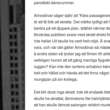
parodiskt dansnummer.
Almodóvar säger själv att ”Kära passagerare
är att få folk att skratta. Det märks tydligt a
beröra på ett djupare plan. Istället närmar d
förväntas publiken svara med skratt direkt f
inte heller Ulf skulle ha varit helt nöjd. Å e
vara, och när det gäller Almodóvar så måst
å andra sidan så tycker jag att filmen till alld
verkligen humor att ett gäng manliga flygv
luggen? Kan inte den sortens schablon kännas
helt och hållet och hävda att det finns något
mungipan på sin kollega.
Det blir dock inga skratt. Inte ett endaste lit
skulle ha skrattat, åtminstone lite halvhjärta
att han skulle lämnat salongen relativt mun