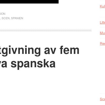
Kul
ION
R
,
SCEN
,
SPANIEN
Lit
Mu
Re
givning av fem
ya spanska
Sc