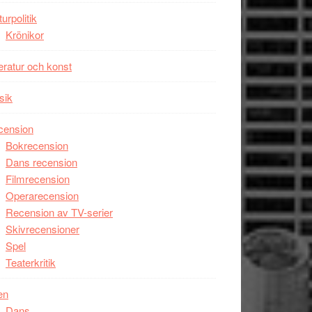
Man
turpolitik
filmen
Krönikor
någonsin
teratur och konst
sik
cension
Bokrecension
Dans recension
Filmrecension
Operarecension
Recension av TV-serier
Skivrecensioner
Spel
Teaterkritik
en
Dans