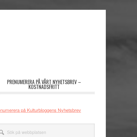
imärt
dofält
PRENUMERERA PÅ VÅRT NYHETSBREV –
KOSTNADSFRITT
numerera på Kulturbloggens Nyhetsbrev
k