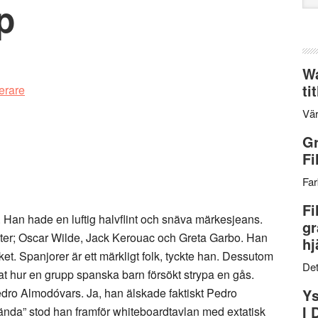
p
web
Wa
ti
Vär
Gr
Fi
Far
Fi
. Han hade en luftig halvflint och snäva märkesjeans.
gr
igheter; Oscar Wilde, Jack Kerouac och Greta Garbo. Han
hj
et. Spanjorer är ett märkligt folk, tyckte han. Dessutom
Det
tnat hur en grupp spanska barn försökt strypa en gås.
edro Almodóvars. Ja, han älskade faktiskt Pedro
Ys
I 
ervända” stod han framför whiteboardtavlan med extatisk