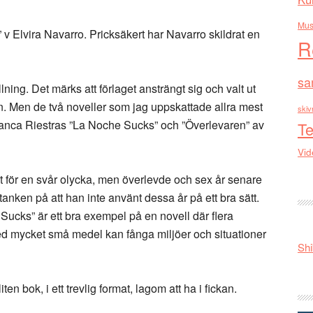
Mus
v Elvira Navarro. Pricksäkert har Navarro skildrat en
R
sa
ning. Det märks att förlaget ansträngt sig och valt ut
en. Men de två noveller som jag uppskattade allra mest
skiv
lanca Riestras ”La Noche Sucks” och ”Överlevaren” av
Te
Vid
t för en svår olycka, men överlevde och sex år senare
tanken på att han inte använt dessa år på ett bra sätt.
Sucks” är ett bra exempel på en novell där flera
med mycket små medel kan fånga miljöer och situationer
Shi
en bok, i ett trevlig format, lagom att ha i fickan.