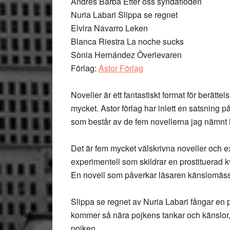
Andrés Barba Efter oss syndafloden
Nuria Labari Slippa se regnet
Elvira Navarro Leken
Blanca Riestra La noche sucks
Sònia Hernández Överlevaren
Förlag:
Astor Förlag
Noveller är ett fantastiskt format för berätt
mycket. Astor förlag har inlett en satsning p
som består av de fem novellerna jag nämnt hä
Det är fem mycket välskrivna noveller och e
experimentell som skildrar en prostituerad kv
En novell som påverkar läsaren känslomässi
Slippa se regnet av Nuria Labari fångar en 
kommer så nära pojkens tankar och känslor,
pojken.