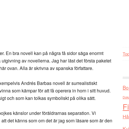
elser. En bra novell kan på några få sidor säga enormt
Top
å utgivning av novellerna. Jag har läst det första paketet
r ovan. Alla är skrivna av spanska författare.
xempelvis Andrés Barbas novell är surrealistiskt
Bo
inna som kämpar för att få operera in horn i sitt huvud.
gt och som kan tolkas symboliskt på olika sätt.
Dok
F
pojkes känslor under föräldrarnas separation. Vi
Hå
 att det känns som om det är jag som läsare som är den
Kul