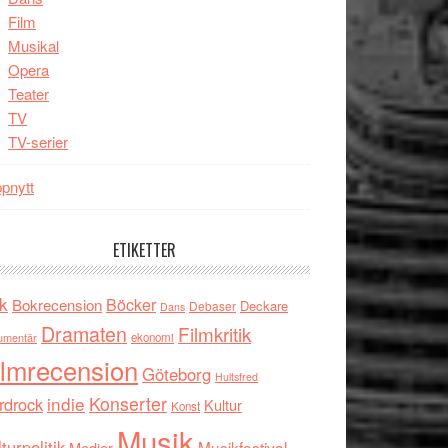
Film
Musikal
Opera
Teater
TV
TV-serier
pnytt
ETIKETTER
k
Böcker
Bokrecension
Deckare
Debaser
Dans
Dramaten
Filmkritik
umentär
ekonomi
ilmrecension
Göteborg
Hultsfred
indie
Konserter
rdrock
Kultur
Konst
Musik
turpolitik
Musikfestival
Medier