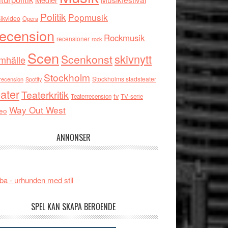
Politik
Popmusik
ikvideo
Opera
ecension
Rockmusik
recensioner
rock
Scen
skivnytt
Scenkonst
mhälle
Stockholm
Stockholms stadsteater
recension
Spotify
ater
Teaterkritik
tv
Teaterrecension
TV-serie
Way Out West
eo
ANNONSER
ba - urhunden med stil
SPEL KAN SKAPA BEROENDE