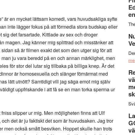
Ed
en
” är en mycket lättsam komedi, vars huvudsakliga syfte
Th
tt han inte lägger fokus på att förmedla stora budskap eller
et sig det farsartade. Kittlade av sex och droger
Nu
rån magen. Jag känner mig splittrad och misstänker att
Ve
na sidan så är filmen exakt det som den utger sig för att
Den
e man ju vara beredd på en och annan märklighet, men
me
eles för stor del lutar sig tillbaka på billiga knep. Är det
Re
ärdinnor är homosexuella och slänger förnärmat med
vä
 lätt utnött? Samtidigt vill jag säga emot mig själv
m
 väldigt uppfriskande i att få se en man torka sperma ur
sk
Svä
et fniss slipper ur mig. Men möjligheten finns att Ulf
La
t, och det är ju faktiskt det som är huvudsaken. Jag tror
G
ter men också smått besviken. Hoppet skulle han trots
vä