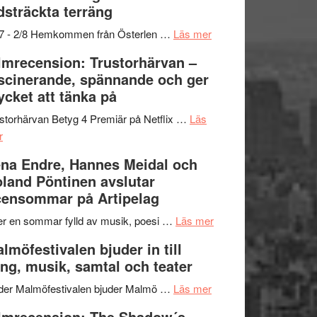
dsträckta terräng
gräset
–
om
/7 - 2/8 Hemkommen från Österlen …
Läs mer
en
Ystad
lmrecension: Trustorhärvan –
humoristisk
Sweden
scinerande, spännande och ger
och
Jazz
cket att tänka på
hjärtevarm
Festival
lättsam
2026
storhärvan Betyg 4 Premiär på Netflix …
Läs
om
kompott
–
r
Filmrecension:
I
na Endre, Hannes Meidal och
Trustorhärvan
Delvis
land Pöntinen avslutar
–
bortom
ensommar på Artipelag
fascinerande,
genrens
spännande
vidsträckta
om
er en sommar fylld av musik, poesi …
Läs mer
och
terräng
Lena
lmöfestivalen bjuder in till
ger
Endre,
ng, musik, samtal och teater
mycket
Hannes
att
om
Meidal
der Malmöfestivalen bjuder Malmö …
Läs mer
tänka
Malmöfestivalen
och
lmrecension: The Shadow´s