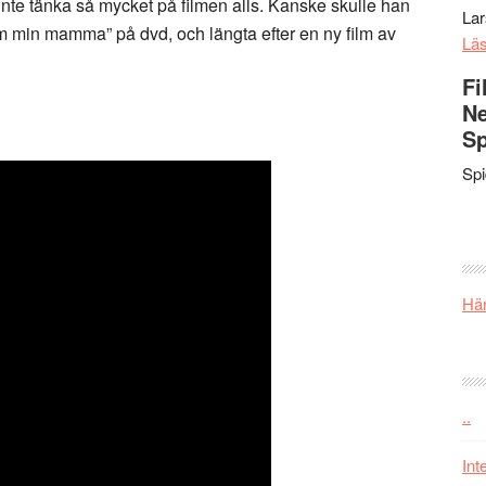
inte tänka så mycket på filmen alls. Kanske skulle han
La
m min mamma” på dvd, och längta efter en ny film av
Lä
Fi
Ne
Sp
Sp
Här
..
Int