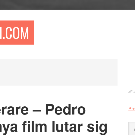
N.COM
Pr
si
rare – Pedro
Pre
a film lutar sig
Sö
på