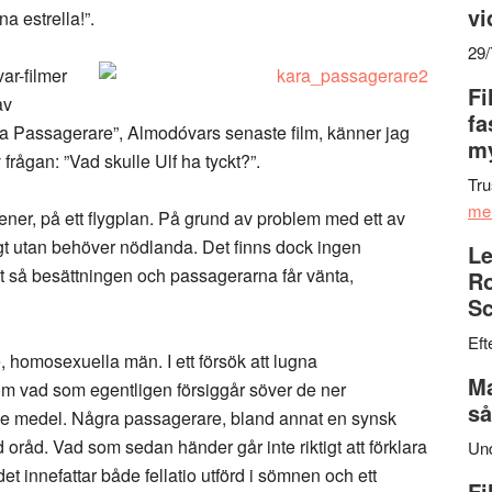
vi
a estrella!”.
29
var-filmer
Fi
av
fa
ära Passagerare”, Almodóvars senaste film, känner jag
my
v frågan: ”Vad skulle Ulf ha tyckt?”.
Tru
me
cener, på ett flygplan. På grund av problem med ett av
igt utan behöver nödlanda. Det finns dock ingen
Le
et så besättningen och passagerarna får vänta,
Ro
Sc
Eft
, homosexuella män. I ett försök att lugna
Ma
om vad som egentligen försiggår söver de ner
så
 medel. Några passagerare, bland annat en synsk
oråd. Vad som sedan händer går inte riktigt att förklara
Un
det innefattar både fellatio utförd i sömnen och ett
Fi