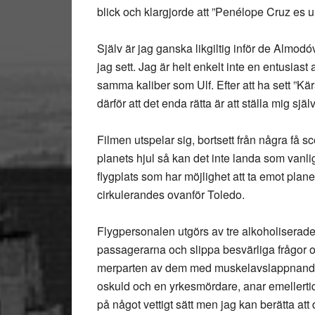
blick och klargjorde att ”Penélope Cruz es un
Själv är jag ganska likgiltig inför de Almodó
jag sett. Jag är helt enkelt inte en entusiast 
samma kaliber som Ulf. Efter att ha sett ”K
därför att det enda rätta är att ställa mig själ
Filmen utspelar sig, bortsett från några få s
planets hjul så kan det inte landa som vanl
flygplats som har möjlighet att ta emot plan
cirkulerandes ovanför Toledo.
Flygpersonalen utgörs av tre alkoholiserade
passagerarna och slippa besvärliga frågor 
merparten av dem med muskelavslappnande
oskuld och en yrkesmördare, anar emellertid 
på något vettigt sätt men jag kan berätta att 