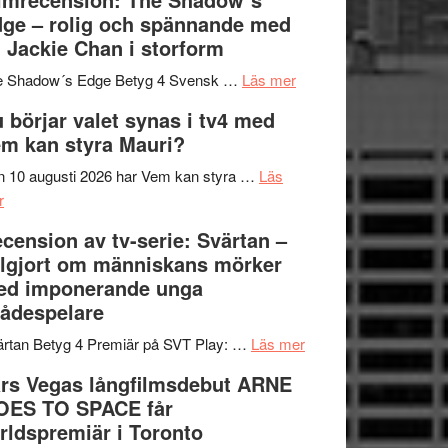
på
bjuder
Roland
ge – rolig och spännande med
in
Pöntinen
 Jackie Chan i storform
till
avslutar
om
sång,
Scensommar
e Shadow´s Edge Betyg 4 Svensk …
Läs mer
Filmrecension:
musik,
på
 börjar valet synas i tv4 med
The
samtal
Artipelag
m kan styra Mauri?
Shadow
och
´s
teater
 10 augusti 2026 har Vem kan styra …
Läs
om
Edge
r
Nu
–
cension av tv-serie: Svärtan –
börjar
rolig
lgjort om människans mörker
valet
och
ed imponerande unga
synas
spännande
ådespelare
i
med
tv4
en
om
rtan Betyg 4 Premiär på SVT Play: …
Läs mer
med
Jackie
Recension
rs Vegas långfilmsdebut ARNE
Vem
Chan
av
OES TO SPACE får
kan
i
tv-
rldspremiär i Toronto
styra
storform
serie: