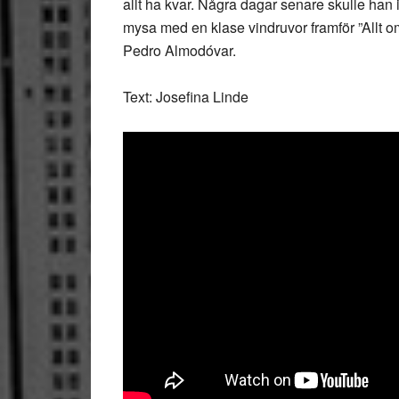
allt ha kvar. Några dagar senare skulle han 
mysa med en klase vindruvor framför ”Allt o
Pedro Almodóvar.
Text: Josefina Linde