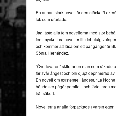
En annan stark novell är den otäcka ”Leken” 
lek som urartade.
Jag läste alla fem novellerna med stor behåll
fem mycket bra noveller till debututgivning
och kommer att läsa om ett par gånger är B
Sònia Hernández.
”Överlevaren” skildrar en man som råkade u
får svår ångest och blir djupt deprimerad av 
En novell om existentiell ångest. ”La Noche 
händelser pågår parallellt och författaren 
träffsäkert.
Novellerna är alla förpackade i varsin egen lit