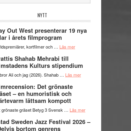
bplatsen
NYTT
y Out West presenterar 19 nya
tlar i årets filmprogram
om
ldspremiärer, kortfilmer och …
Läs mer
Way
attis Shahab Mehrabi till
Out
lmstadens Kulturs stipendium
West
presenterar
om
bror Ali och jag (2026). Shahab …
Läs mer
19
Grattis
lmrecension: Det grönaste
nya
Shahab
äset – en humoristisk och
titlar
Mehrabi
ärtevarm lättsam kompott
i
till
årets
Filmstadens
om
 grönaste gräset Betyg 3 Svensk …
Läs mer
filmprogram
Kulturs
Filmrecension:
tad Sweden Jazz Festival 2026 –
stipendium
Det
Delvis bortom genrens
grönaste