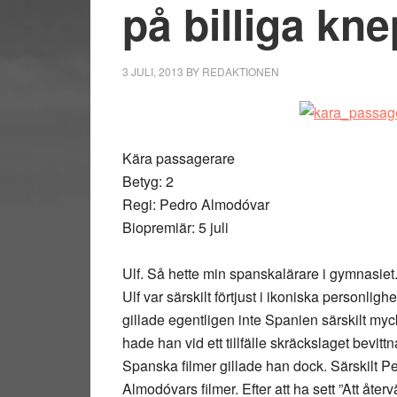
på billiga kne
3 JULI, 2013
BY
REDAKTIONEN
Kära passagerare
Betyg: 2
Regi: Pedro Almodóvar
Biopremiär: 5 juli
Ulf. Så hette min spanskalärare i gymnasiet
Ulf var särskilt förtjust i ikoniska personl
gillade egentligen inte Spanien särskilt myck
hade han vid ett tillfälle skräckslaget bevit
Spanska filmer gillade han dock. Särskilt P
Almodóvars filmer. Efter att ha sett ”Att åt