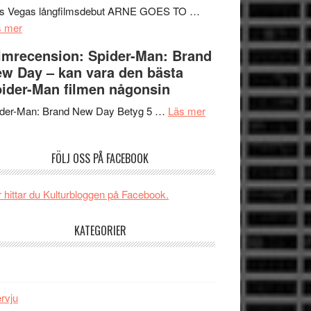
Mauri?
Svärtan
rs Vegas långfilmsdebut ARNE GOES TO …
om
–
s mer
Lars
välgjort
lmrecension: Spider-Man: Brand
Vegas
om
w Day – kan vara den bästa
långfilmsdebut
människans
ider-Man filmen någonsin
ARNE
mörker
GOES
om
med
ider-Man: Brand New Day Betyg 5 …
Läs mer
TO
Filmrecension:
imponerande
SPACE
Spider-
unga
FÖLJ OSS PÅ FACEBOOK
får
Man:
skådespelare
världspremiär
Brand
i
New
 hittar du Kulturbloggen på Facebook.
Toronto
Day
–
KATEGORIER
kan
vara
den
bästa
ervju
Spider-