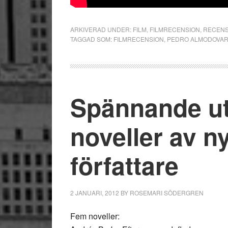
ARKIVERAD UNDER:
FILM
,
FILMRECENSION
,
RECENS
TAGGAD SOM:
FILMRECENSION
,
PEDRO ALMODOVA
Spännande ut
noveller av n
författare
2 JANUARI, 2012
BY
ROSEMARI SÖDERGREN
Fem noveller: