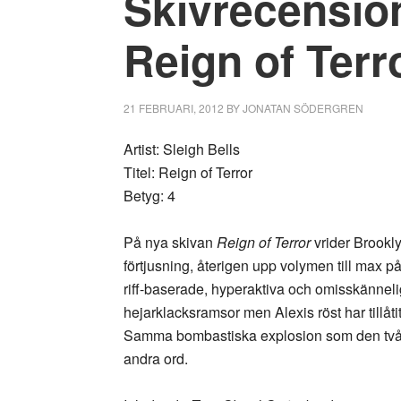
Skivrecension
Reign of Terr
21 FEBRUARI, 2012
BY
JONATAN SÖDERGREN
Artist: Sleigh Bells
Titel: Reign of Terror
Betyg: 4
På nya skivan
Reign of Terror
vrider Brookly
förtjusning, återigen upp volymen till max på
riff-baserade, hyperaktiva och omisskännel
hejarklacksramsor men Alexis röst har tillåti
Samma bombastiska explosion som den två år
andra ord.