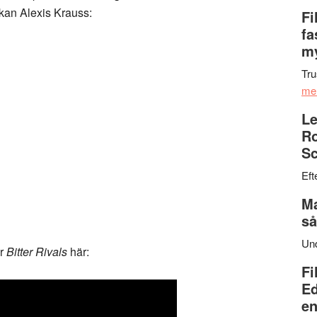
kan Alexis Krauss:
Fi
fa
my
Tru
me
Le
Ro
Sc
Eft
Ma
så
Un
år
Bitter Rivals
här:
Fi
Ed
en