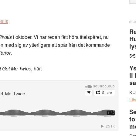
web
Re
Rivals
i oktober. Vi har redan fått höra titelspåret, nu
Hu
 med sig av ytterligare ett spår från det kommande
ly
error
.
5/5
Ys
t Get Me Twice,
här:
II
s
KU
Lä
Se
to
me
Den