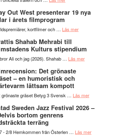
–
Se
kväll
y Out West presenterar 19 nya
II
trailern
tlar i årets filmprogram
Internationella
för
storheter
The
om
ldspremiärer, kortfilmer och …
Läs mer
och
X-
Way
attis Shahab Mehrabi till
samarbeten
Files:
Out
lmstadens Kulturs stipendium
I
West
Want
presenterar
om
bror Ali och jag (2026). Shahab …
Läs mer
to
19
Grattis
lmrecension: Det grönaste
Believe
nya
Shahab
äset – en humoristisk och
–
titlar
Mehrabi
ärtevarm lättsam kompott
Vrach
i
till
Frankenshtey
årets
Filmstadens
om
 grönaste gräset Betyg 3 Svensk …
Läs mer
–
filmprogram
Kulturs
Filmrecension:
tad Sweden Jazz Festival 2026 –
med
stipendium
Det
Delvis bortom genrens
Fox
grönaste
dsträckta terräng
Mulder
gräset
och
–
om
/7 - 2/8 Hemkommen från Österlen …
Läs mer