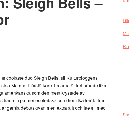
: Sleigh Bells –
Kul
or
Lit
Mu
Re
ns coolaste duo Sleigh Bells, till Kulturbloggens
 sina Marshall-förstärkare. Låtarna är fortfarande lika
igt amerikanska som den mest krystade av
ts träda in på mer esoteriska och drömlika territorium.
 gamla debutskivan men extra allt och lite till med
Sc