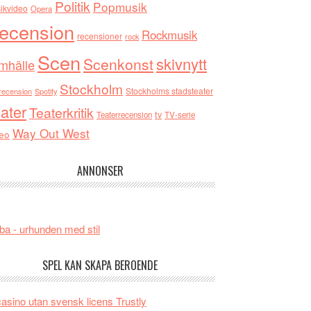
Politik
Popmusik
ikvideo
Opera
ecension
Rockmusik
recensioner
rock
Scen
skivnytt
Scenkonst
mhälle
Stockholm
Stockholms stadsteater
recension
Spotify
ater
Teaterkritik
tv
Teaterrecension
TV-serie
Way Out West
eo
ANNONSER
ba - urhunden med stil
SPEL KAN SKAPA BEROENDE