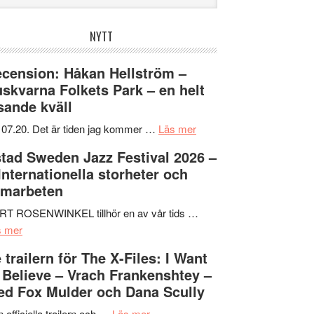
bplatsen
NYTT
cension: Håkan Hellström –
skvarna Folkets Park – en helt
sande kväll
om
 07.20. Det är tiden jag kommer …
Läs mer
Recension:
tad Sweden Jazz Festival 2026 –
Håkan
 Internationella storheter och
Hellström
amarbeten
–
Huskvarna
RT ROSENWINKEL tillhör en av vår tids …
om
Folkets
s mer
Ystad
Park
 trailern för The X-Files: I Want
Sweden
–
 Believe – Vrach Frankenshtey –
Jazz
en
d Fox Mulder och Dana Scully
Festival
helt
2026
om
lysande
 officiella trailern och …
Läs mer