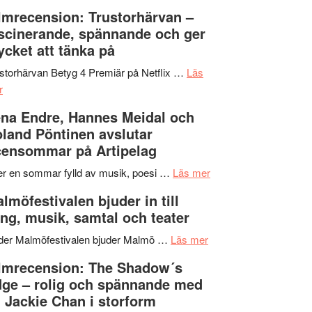
Dana
en
Ystad
lmrecension: Trustorhärvan –
Scully
humoristisk
Sweden
scinerande, spännande och ger
och
Jazz
cket att tänka på
hjärtevarm
Festival
lättsam
2026
storhärvan Betyg 4 Premiär på Netflix …
Läs
om
kompott
–
r
Filmrecension:
I
na Endre, Hannes Meidal och
Trustorhärvan
Delvis
land Pöntinen avslutar
–
bortom
ensommar på Artipelag
fascinerande,
genrens
spännande
vidsträckta
om
er en sommar fylld av musik, poesi …
Läs mer
och
terräng
Lena
lmöfestivalen bjuder in till
ger
Endre,
ng, musik, samtal och teater
mycket
Hannes
att
om
Meidal
der Malmöfestivalen bjuder Malmö …
Läs mer
tänka
Malmöfestivalen
och
lmrecension: The Shadow´s
på
bjuder
Roland
ge – rolig och spännande med
in
Pöntinen
 Jackie Chan i storform
till
avslutar