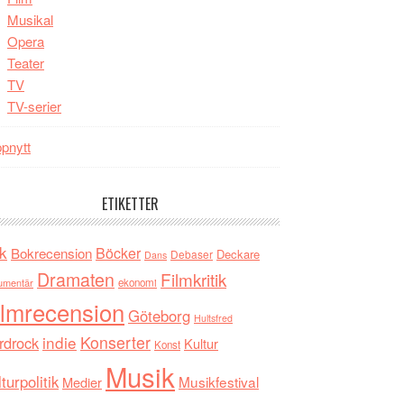
Musikal
Opera
Teater
TV
TV-serier
pnytt
ETIKETTER
k
Böcker
Bokrecension
Deckare
Debaser
Dans
Dramaten
Filmkritik
umentär
ekonomi
ilmrecension
Göteborg
Hultsfred
indie
Konserter
rdrock
Kultur
Konst
Musik
turpolitik
Musikfestival
Medier