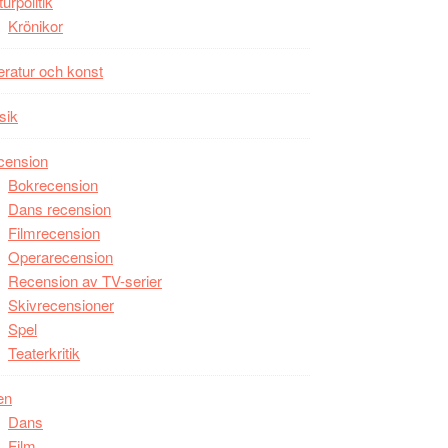
turpolitik
Krönikor
teratur och konst
sik
cension
Bokrecension
Dans recension
Filmrecension
Operarecension
Recension av TV-serier
Skivrecensioner
Spel
Teaterkritik
en
Dans
Film