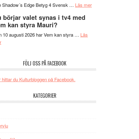
om
sång,
Scensommar
e Shadow´s Edge Betyg 4 Svensk …
Läs mer
Filmrecension:
musik,
på
 börjar valet synas i tv4 med
The
samtal
Artipelag
m kan styra Mauri?
Shadow
och
´s
teater
 10 augusti 2026 har Vem kan styra …
Läs
om
Edge
r
Nu
–
börjar
rolig
FÖLJ OSS PÅ FACEBOOK
valet
och
synas
spännande
i
med
 hittar du Kulturbloggen på Facebook.
tv4
en
med
Jackie
KATEGORIER
Vem
Chan
kan
i
styra
storform
Mauri?
ervju