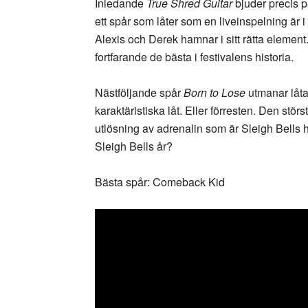
Inledande
True Shred Guitar
bjuder precis p
ett spår som låter som en liveinspelning är 
Alexis och Derek hamnar i sitt rätta elemen
fortfarande de bästa i festivalens historia.
Nästföljande spår
Born to Lose
utmanar låt
karaktäristiska låt. Eller förresten. Den stör
utlösning av adrenalin som är Sleigh Bells h
Sleigh Bells år?
Bästa spår: Comeback Kid