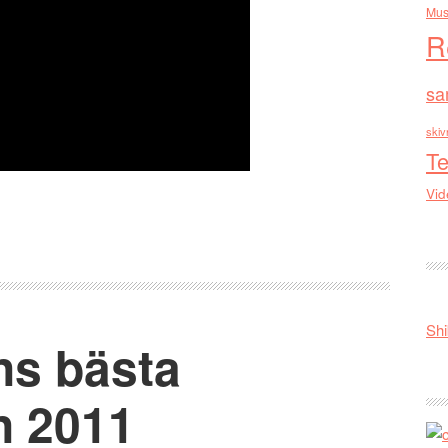
Mus
R
sa
skiv
Te
Vid
Shi
ns bästa
ån 2011