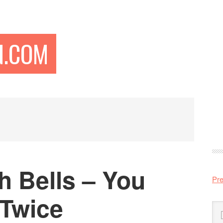
N.COM
Pr
si
h Bells – You
Pre
 Twice
Sö
på