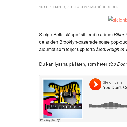
16 SEPTEMBER, 2013
BY
JONATAN SÖDERGREN
Sleigh Bells släpper sitt tredje album
Bitter 
delar den Brooklyn-baserade noise pop-duon
albumet som följer upp förra årets
Reign of T
Du kan lyssna på låten, som heter
You Don’