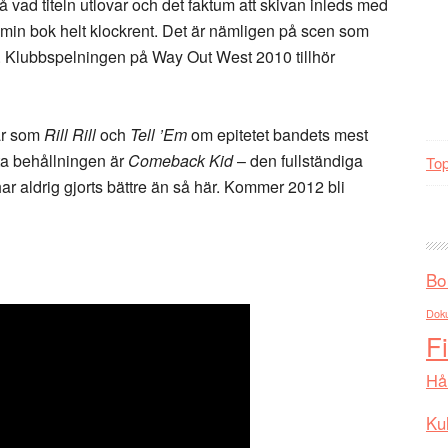
å vad titeln utlovar och det faktum att skivan inleds med
i min bok helt klockrent. Det är nämligen på scen som
t. Klubbspelningen på Way Out West 2010 tillhör
ar som
Rill Rill
och
Tell ’Em
om epitetet bandets mest
sta behållningen är
Comeback Kid
– den fullständiga
Top
ar aldrig gjorts bättre än så här. Kommer 2012 bli
Bo
Dok
F
Hå
Kul