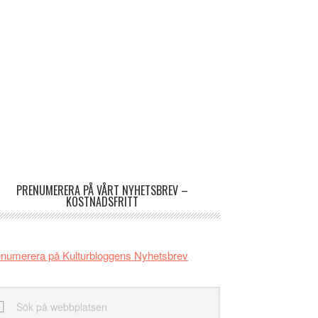
imärt
dofält
PRENUMERERA PÅ VÅRT NYHETSBREV –
KOSTNADSFRITT
numerera på Kulturbloggens Nyhetsbrev
k