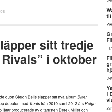
Wa
ICE
ti
Vär
Gr
läpper sitt tredje
Fi
Far
 Rivals” i oktober
Fi
gr
hj
Det
Ys
I 
e duon Sleigh Bells släpper sitt nya album
Bitter
vi
r upp debuten med
Treats
från 2010 samt 2012 års
Reign
29
io låtar producerade av gitarristen Derek Miller och