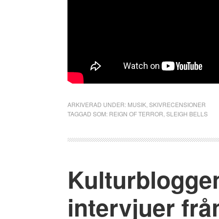
ARKIVERAD UNDER:
MUSIK
,
SKIVRECENSIONER
TAGGAD SOM:
REIGN OF TERROR
,
SLEIGH BELLS
Kulturblogge
intervjuer fr