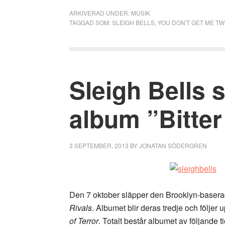
ARKIVERAD UNDER:
MUSIK
TAGGAD SOM:
SLEIGH BELLS
,
YOU DON'T GET ME TW
Sleigh Bells s
album ”Bitter
3 SEPTEMBER, 2013
BY
JONATAN SÖDERGREN
Den 7 oktober släpper den Brooklyn-baserad
Rivals
. Albumet blir deras tredje och följe
of Terror
. Totalt består albumet av följande t