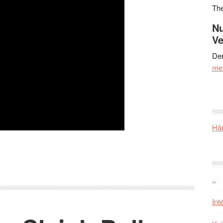
Th
Nu
Ve
Den
me
Här
..
Int