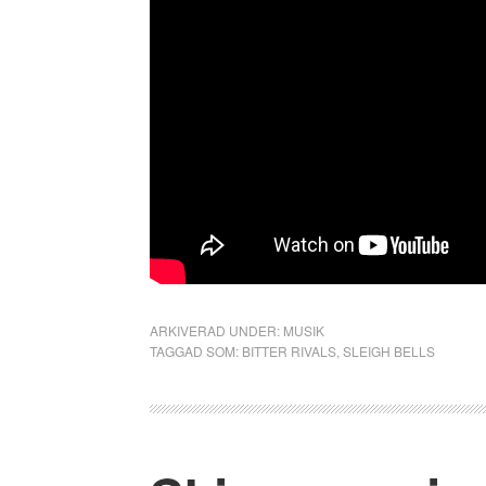
ARKIVERAD UNDER:
MUSIK
TAGGAD SOM:
BITTER RIVALS
,
SLEIGH BELLS