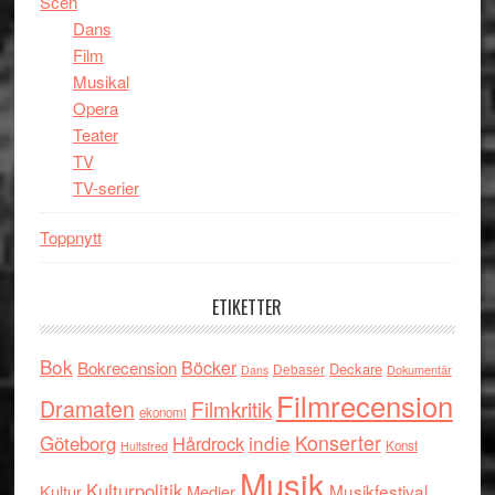
Scen
Dans
Film
Musikal
Opera
Teater
TV
TV-serier
Toppnytt
ETIKETTER
Bok
Böcker
Bokrecension
Deckare
Debaser
Dokumentär
Dans
Filmrecension
Dramaten
Filmkritik
ekonomi
indie
Konserter
Göteborg
Hårdrock
Konst
Hultsfred
Musik
Kulturpolitik
Musikfestival
Kultur
Medier