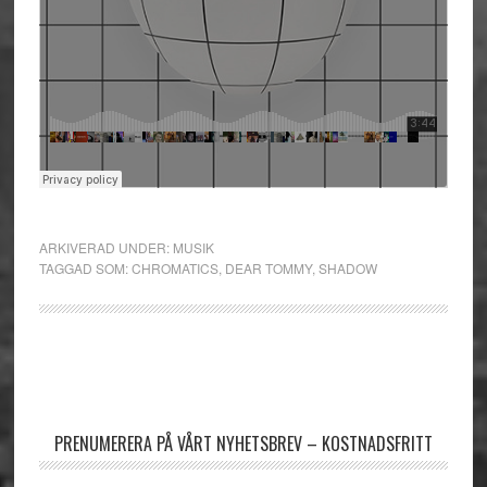
ARKIVERAD UNDER:
MUSIK
TAGGAD SOM:
CHROMATICS
,
DEAR TOMMY
,
SHADOW
Primärt
sidofält
PRENUMERERA PÅ VÅRT NYHETSBREV – KOSTNADSFRITT