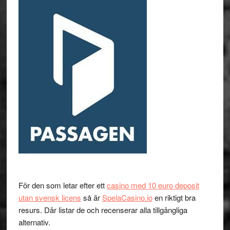
För den som letar efter ett
casino med 10 euro deposit
utan svensk licens
så är
SpelaCasino.io
en riktigt bra
resurs. Där listar de och recenserar alla tillgängliga
alternativ.