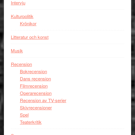
storform
Mauri?
Intervju
Kulturpolitik
Krönikor
Litteratur och konst
Musik
Recension
Bokrecension
Dans recension
Filmrecension
Operarecension
Recension av TV-serier
Skivrecensioner
Spel
Teaterkritik