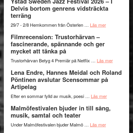
Ystad Sweden Jazz Festival 2026 – I
med
stipendium
Det
Delvis bortom genrens vidsträckta
Fox
grönaste
terräng
Mulder
gräset
och
–
om
29/7 - 2/8 Hemkommen från Österlen …
Läs mer
Dana
en
Ystad
Filmrecension: Trustorhärvan –
Scully
humoristisk
Sweden
fascinerande, spännande och ger
och
Jazz
mycket att tänka på
hjärtevarm
Festival
lättsam
2026
om
Trustorhärvan Betyg 4 Premiär på Netflix …
Läs mer
kompott
–
Filmrecens
Lena Endre, Hannes Meidal och Roland
I
Trustorhä
Pöntinen avslutar Scensommar på
Delvis
–
Artipelag
bortom
fascineran
genrens
om
spännand
Efter en sommar fylld av musik, poesi …
Läs mer
vidsträckta
Lena
och
Malmöfestivalen bjuder in till sång,
terräng
Endre,
ger
musik, samtal och teater
Hannes
mycket
om
Meidal
att
Under Malmöfestivalen bjuder Malmö …
Läs mer
Malmöfestiva
och
tänka