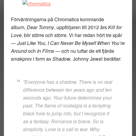
Förväntningarna på Chromatics kommande
album,
Dear Tommy
, uppföljaren till 2012 års
Kill for
Love
, blir större och större. Vi har redan hört tre spår
—
Just Like You
,
I Can Never Be Myself When You’re
Around
och
In Films
— och nu luftar de ett fjärde
smakprov i form av
Shadow
. Johnny Jewel berättar:
”Everyone has a shadow. There is no real
difference between ten years ago and ten
seconds ago. Your future determines your
past. The flame of nostalgia is a tempting
black hole to jump into, but I recognize it
as a fantasy. Romance is brave. So is
simplicity. Love is a call to war. Why