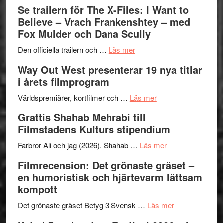
Folkets
Ystad
Se trailern för The X-Files: I Want to
Park
Swede
Believe – Vrach Frankenshtey – med
–
Jazz
Fox Mulder och Dana Scully
en
Festiva
om
helt
2026
Den officiella trailern och …
Läs mer
Se
lysande
–
Way Out West presenterar 19 nya titlar
trailern
kväll
II
i årets filmprogram
för
Internat
The
om
storhet
Världspremiärer, kortfilmer och …
Läs mer
X-
Way
och
Grattis Shahab Mehrabi till
Files:
Out
samarb
Filmstadens Kulturs stipendium
I
West
Want
presenterar
om
Farbror Ali och jag (2026). Shahab …
Läs mer
to
19
Grattis
Filmrecension: Det grönaste gräset –
Believe
nya
Shahab
en humoristisk och hjärtevarm lättsam
–
titlar
Mehrabi
kompott
Vrach
i
till
Frankenshtey
årets
Filmstadens
om
Det grönaste gräset Betyg 3 Svensk …
Läs mer
–
filmprogram
Kulturs
Filmrecension: