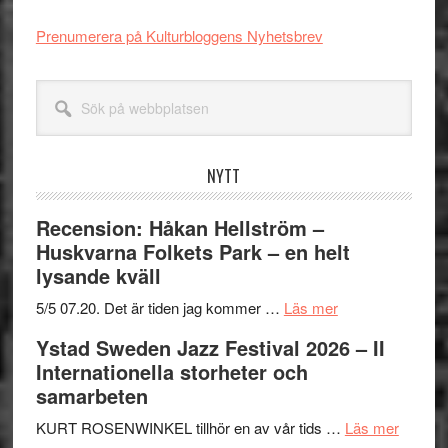
Prenumerera på Kulturbloggens Nyhetsbrev
Sök
på
webbplatsen
NYTT
Recension: Håkan Hellström –
Huskvarna Folkets Park – en helt
lysande kväll
om
5/5 07.20. Det är tiden jag kommer …
Läs mer
Recension:
Ystad Sweden Jazz Festival 2026 – II
Håkan
Internationella storheter och
Hellström
samarbeten
–
Huskvarna
om
KURT ROSENWINKEL tillhör en av vår tids …
Läs mer