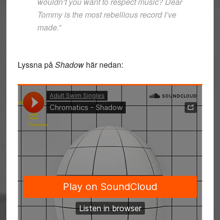
wouldn’t you want to respect music? Dear
Tommy is the most rebellious record I’ve
made.”
Lyssna på
Shadow
här nedan: