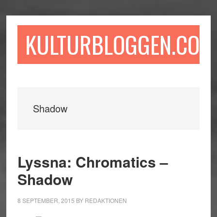
Hoppa
Hoppa
Hoppa
till
till
till
huvudinnehåll
det
sidfot
KULTURBLOGGEN.COM
primära
sidofältet
Shadow
Lyssna: Chromatics –
Shadow
8 SEPTEMBER, 2015
BY
REDAKTIONEN