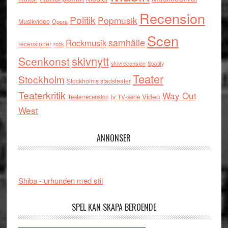
Recension
Politik
Popmusik
Musikvideo
Opera
Scen
samhälle
Rockmusik
recensioner
rock
skivnytt
Scenkonst
skivrecension
Spotify
Teater
Stockholm
Stockholms stadsteater
Teaterkritik
Way Out
tv
Video
Teaterrecension
TV-serie
West
ANNONSER
Shiba - urhunden med stil
SPEL KAN SKAPA BEROENDE