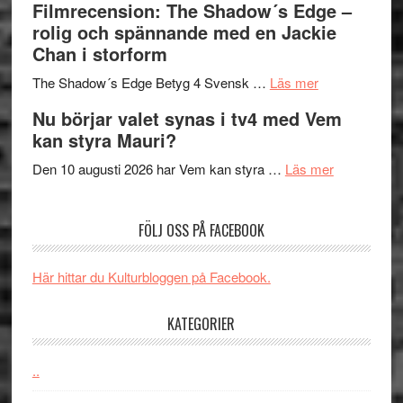
Filmrecension: The Shadow´s Edge –
bjuder
Roland
på
rolig och spännande med en Jackie
in
Pöntinen
Chan i storform
till
avslutar
om
sång,
Scensommar
The Shadow´s Edge Betyg 4 Svensk …
Läs mer
Filmrecension
musik,
på
Nu börjar valet synas i tv4 med Vem
The
samtal
Artipelag
kan styra Mauri?
Shadow
och
´s
teater
om
Den 10 augusti 2026 har Vem kan styra …
Läs mer
Edge
Nu
–
börjar
FÖLJ OSS PÅ FACEBOOK
rolig
valet
och
synas
spännande
i
Här hittar du Kulturbloggen på Facebook.
med
tv4
en
med
KATEGORIER
Jackie
Vem
Chan
kan
..
i
styra