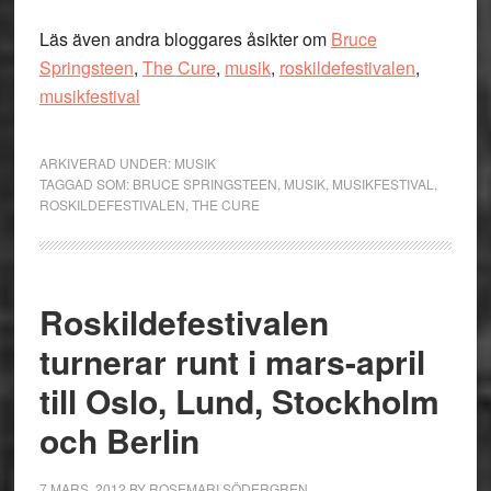
Läs även andra bloggares åsikter om
Bruce
Springsteen
,
The Cure
,
musik
,
roskildefestivalen
,
musikfestival
ARKIVERAD UNDER:
MUSIK
TAGGAD SOM:
BRUCE SPRINGSTEEN
,
MUSIK
,
MUSIKFESTIVAL
,
ROSKILDEFESTIVALEN
,
THE CURE
Roskildefestivalen
turnerar runt i mars-april
till Oslo, Lund, Stockholm
och Berlin
7 MARS, 2012
BY
ROSEMARI SÖDERGREN