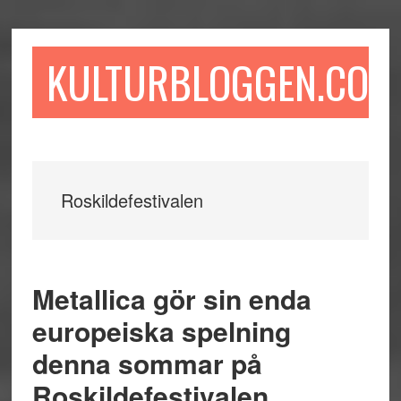
Hoppa
Hoppa
Hoppa
till
till
till
huvudinnehåll
det
sidfot
KULTURBLOGGEN.COM
primära
sidofältet
Roskildefestivalen
Metallica gör sin enda
europeiska spelning
denna sommar på
Roskildefestivalen