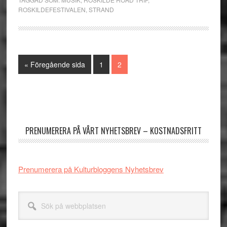
ROSKILDEFESTIVALEN
,
STRAND
Go
Sida
Sida
«
Föregående sida
1
2
to
Primärt
sidofält
PRENUMERERA PÅ VÅRT NYHETSBREV – KOSTNADSFRITT
Prenumerera på Kulturbloggens Nyhetsbrev
Sök
på
webbplatsen