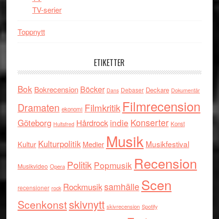
TV-serier
Toppnytt
ETIKETTER
Bok
Böcker
Bokrecension
Deckare
Debaser
Dokumentär
Dans
Filmrecension
Dramaten
Filmkritik
ekonomi
indie
Konserter
Göteborg
Hårdrock
Konst
Hultsfred
Musik
Kulturpolitik
Musikfestival
Kultur
Medier
Recension
Politik
Popmusik
Musikvideo
Opera
Scen
samhälle
Rockmusik
recensioner
rock
skivnytt
Scenkonst
skivrecension
Spotify