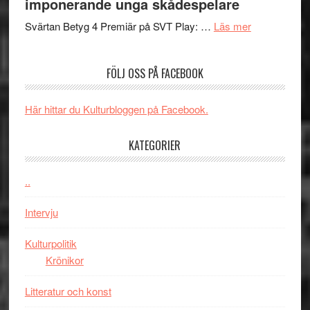
imponerande unga skådespelare
och
synas
spännande
om
i
Svärtan Betyg 4 Premiär på SVT Play: …
Läs mer
med
Recension
tv4
en
av
med
FÖLJ OSS PÅ FACEBOOK
Jackie
tv-
Vem
Chan
serie:
kan
i
Svärtan
styra
Här hittar du Kulturbloggen på Facebook.
storform
–
Mauri?
välgjort
KATEGORIER
om
människans
..
mörker
med
Intervju
imponerande
unga
Kulturpolitik
skådespelar
Krönikor
Litteratur och konst