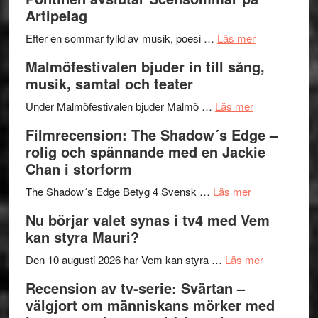
Delvis
–
Artipelag
bortom
fascineran
genrens
om
spännand
Efter en sommar fylld av musik, poesi …
Läs mer
vidsträckta
Lena
och
Malmöfestivalen bjuder in till sång,
terräng
Endre,
ger
musik, samtal och teater
Hannes
mycket
om
Meidal
att
Under Malmöfestivalen bjuder Malmö …
Läs mer
Malmöfestiva
och
tänka
Filmrecension: The Shadow´s Edge –
bjuder
Roland
på
rolig och spännande med en Jackie
in
Pöntinen
Chan i storform
till
avslutar
om
sång,
Scensommar
The Shadow´s Edge Betyg 4 Svensk …
Läs mer
Filmrecension
musik,
på
Nu börjar valet synas i tv4 med Vem
The
samtal
Artipelag
kan styra Mauri?
Shadow
och
´s
teater
om
Den 10 augusti 2026 har Vem kan styra …
Läs mer
Edge
Nu
Recension av tv-serie: Svärtan –
–
börjar
välgjort om människans mörker med
rolig
valet