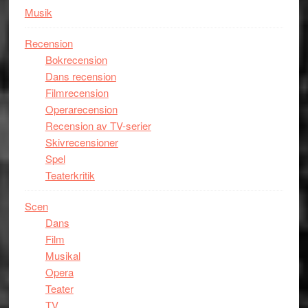
Musik
Recension
Bokrecension
Dans recension
Filmrecension
Operarecension
Recension av TV-serier
Skivrecensioner
Spel
Teaterkritik
Scen
Dans
Film
Musikal
Opera
Teater
TV