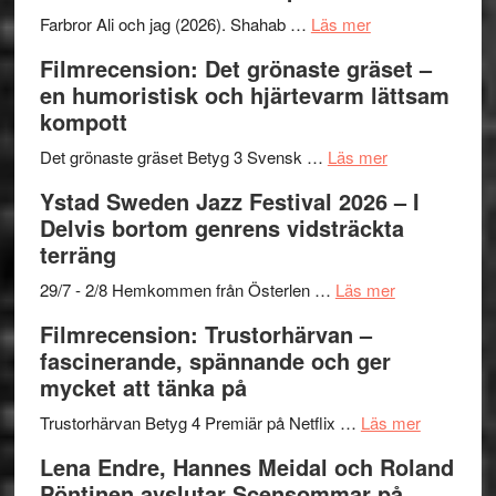
Want
presenterar
om
Farbror Ali och jag (2026). Shahab …
Läs mer
to
19
Grattis
Filmrecension: Det grönaste gräset –
Believe
nya
Shahab
en humoristisk och hjärtevarm lättsam
–
titlar
Mehrabi
kompott
Vrach
i
till
Frankenshtey
årets
Filmstadens
om
Det grönaste gräset Betyg 3 Svensk …
Läs mer
–
filmprogram
Kulturs
Filmrecension:
Ystad Sweden Jazz Festival 2026 – I
med
stipendium
Det
Delvis bortom genrens vidsträckta
Fox
grönaste
terräng
Mulder
gräset
och
–
om
29/7 - 2/8 Hemkommen från Österlen …
Läs mer
Dana
en
Ystad
Filmrecension: Trustorhärvan –
Scully
humoristisk
Sweden
fascinerande, spännande och ger
och
Jazz
mycket att tänka på
hjärtevarm
Festival
lättsam
2026
om
Trustorhärvan Betyg 4 Premiär på Netflix …
Läs mer
kompott
–
Filmrecens
Lena Endre, Hannes Meidal och Roland
I
Trustorhä
Pöntinen avslutar Scensommar på