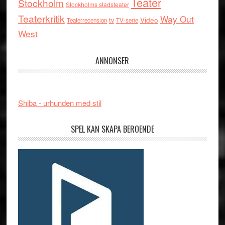
Teater
Stockholm
Stockholms stadsteater
Teaterkritik
Way Out
tv
Video
Teaterrecension
TV-serie
West
ANNONSER
Shiba - urhunden med stil
SPEL KAN SKAPA BEROENDE