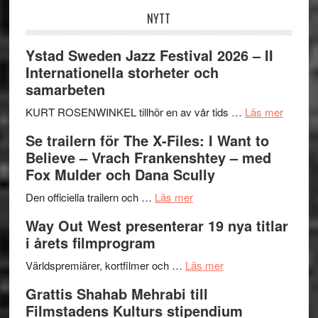
NYTT
Ystad Sweden Jazz Festival 2026 – II
Internationella storheter och
samarbeten
om
KURT ROSENWINKEL tillhör en av vår tids …
Läs mer
Ystad
Se trailern för The X-Files: I Want to
Swede
Believe – Vrach Frankenshtey – med
Jazz
Fox Mulder och Dana Scully
Festiva
om
2026
Den officiella trailern och …
Läs mer
Se
–
Way Out West presenterar 19 nya titlar
trailern
II
i årets filmprogram
för
Internat
The
om
storhet
Världspremiärer, kortfilmer och …
Läs mer
X-
Way
och
Grattis Shahab Mehrabi till
Files:
Out
samarb
Filmstadens Kulturs stipendium
I
West