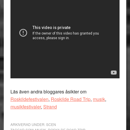
Läs även andra bloggares åsikter om
Roskildefestivalen
,
Roskilde Road Trip
,
musik
,
musikfestivaler
,
Strand
ARKIVERAD UNDER:
SCEN
TAGGAD SOM:
MUSIK
,
ROSKILDE ROAD TRIP
,