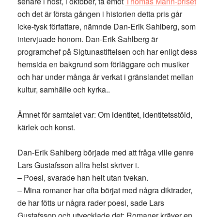
senare i höst, i oktober, ta emot
Thomas Mann-priset
och det är första gången i historien detta pris går
icke-tysk författare, nämnde Dan-Erik Sahlberg, som
intervjuade honom. Dan-Erik Sahlberg är
programchef på Sigtunastiftelsen och har enligt dess
hemsida en bakgrund som förläggare och musiker
och har under många år verkat i gränslandet mellan
kultur, samhälle och kyrka..
Ämnet för samtalet var: Om identitet, identitetsstöld,
kärlek och konst.
Dan-Erik Sahlberg började med att fråga ville genre
Lars Gustafsson allra helst skriver i.
– Poesi, svarade han helt utan tvekan.
– Mina romaner har ofta börjat med några diktrader,
de har fötts ur några rader poesi, sade Lars
Gustafsson och utvecklade det: Romaner kräver en