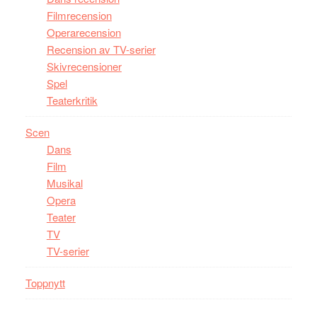
Filmrecension
Operarecension
Recension av TV-serier
Skivrecensioner
Spel
Teaterkritik
Scen
Dans
Film
Musikal
Opera
Teater
TV
TV-serier
Toppnytt