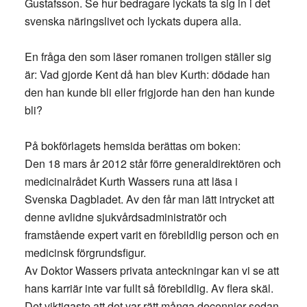
Gustafsson. Se hur bedragare lyckats ta sig in i det
svenska näringslivet och lyckats dupera alla.
En fråga den som läser romanen troligen ställer sig
är: Vad gjorde Kent då han blev Kurth: dödade han
den han kunde bli eller frigjorde han den han kunde
bli?
På bokförlagets hemsida berättas om boken:
Den 18 mars år 2012 står förre generaldirektören och
medicinalrådet Kurth Wassers runa att läsa i
Svenska Dagbladet. Av den får man lätt intrycket att
denne avlidne sjukvårdsadministratör och
framstående expert varit en förebildlig person och en
medicinsk förgrundsfigur.
Av Doktor Wassers privata anteckningar kan vi se att
hans karriär inte var fullt så förebildlig. Av flera skäl.
Det viktigaste att det var rätt många decennier sedan