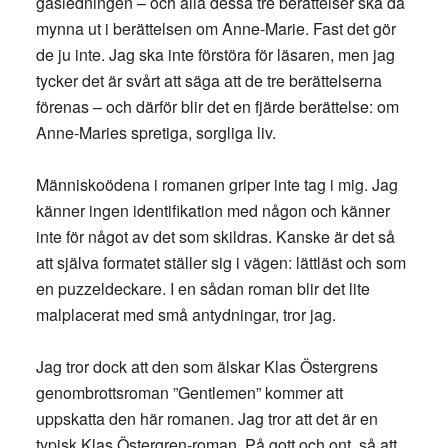
gasledningen – och alla dessa tre berättelser ska då
mynna ut i berättelsen om Anne-Marie. Fast det gör
de ju inte. Jag ska inte förstöra för läsaren, men jag
tycker det är svårt att säga att de tre berättelserna
förenas – och därför blir det en fjärde berättelse: om
Anne-Maries spretiga, sorgliga liv.
Människoödena i romanen griper inte tag i mig. Jag
känner ingen identifikation med någon och känner
inte för något av det som skildras. Kanske är det så
att själva formatet ställer sig i vägen: lättläst och som
en puzzeldeckare. I en sådan roman blir det lite
malplacerat med små antydningar, tror jag.
Jag tror dock att den som älskar Klas Östergrens
genombrottsroman ”Gentlemen” kommer att
uppskatta den här romanen. Jag tror att det är en
typisk Klas Östergren-roman. På gott och ont, så att