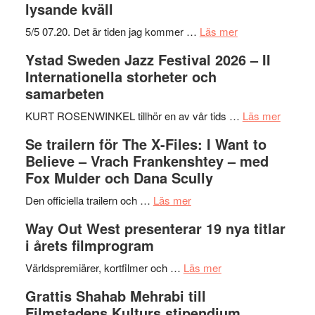
lysande kväll
om
5/5 07.20. Det är tiden jag kommer …
Läs mer
Recension:
Ystad Sweden Jazz Festival 2026 – II
Håkan
Internationella storheter och
Hellström
samarbeten
–
Huskvarna
om
KURT ROSENWINKEL tillhör en av vår tids …
Läs mer
Folkets
Ystad
Se trailern för The X-Files: I Want to
Park
Swede
Believe – Vrach Frankenshtey – med
–
Jazz
Fox Mulder och Dana Scully
en
Festiva
om
helt
2026
Den officiella trailern och …
Läs mer
Se
lysande
–
Way Out West presenterar 19 nya titlar
trailern
kväll
II
i årets filmprogram
för
Internat
The
om
storhet
Världspremiärer, kortfilmer och …
Läs mer
X-
Way
och
Grattis Shahab Mehrabi till
Files:
Out
samarb
Filmstadens Kulturs stipendium