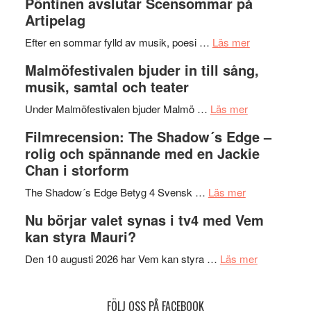
Pöntinen avslutar Scensommar på
Delvis
–
Artipelag
bortom
fascineran
genrens
om
spännand
Efter en sommar fylld av musik, poesi …
Läs mer
vidsträckta
Lena
och
Malmöfestivalen bjuder in till sång,
terräng
Endre,
ger
musik, samtal och teater
Hannes
mycket
om
Meidal
att
Under Malmöfestivalen bjuder Malmö …
Läs mer
Malmöfestiva
och
tänka
Filmrecension: The Shadow´s Edge –
bjuder
Roland
på
rolig och spännande med en Jackie
in
Pöntinen
Chan i storform
till
avslutar
om
sång,
Scensommar
The Shadow´s Edge Betyg 4 Svensk …
Läs mer
Filmrecension
musik,
på
Nu börjar valet synas i tv4 med Vem
The
samtal
Artipelag
kan styra Mauri?
Shadow
och
´s
teater
om
Den 10 augusti 2026 har Vem kan styra …
Läs mer
Edge
Nu
–
börjar
FÖLJ OSS PÅ FACEBOOK
rolig
valet