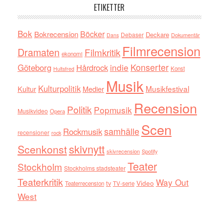
ETIKETTER
Bok
Böcker
Bokrecension
Deckare
Debaser
Dokumentär
Dans
Filmrecension
Dramaten
Filmkritik
ekonomi
indie
Konserter
Göteborg
Hårdrock
Konst
Hultsfred
Musik
Kulturpolitik
Musikfestival
Kultur
Medier
Recension
Politik
Popmusik
Musikvideo
Opera
Scen
samhälle
Rockmusik
recensioner
rock
skivnytt
Scenkonst
skivrecension
Spotify
Teater
Stockholm
Stockholms stadsteater
Teaterkritik
Way Out
tv
Video
Teaterrecension
TV-serie
West