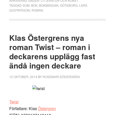
ARKIVERAD UNDER:
LITTERATUR OCH KONST
TAGGAD SOM:
BOK
,
BOKMÄSSAN
,
GÖTEBORG
,
LARS
GUSTAFSSON
,
ROMAN
Klas Östergrens nya
roman Twist – roman i
deckarens upplägg fast
ändå ingen deckare
12 OKTOBER, 2014
BY
ROSEMARI SÖDERGREN
Twist
Författare: Klas
Östergren