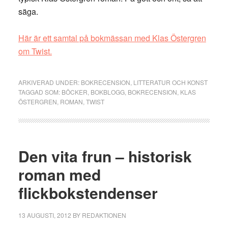
säga.
Här är ett samtal på bokmässan med Klas Östergren
om Twist.
ARKIVERAD UNDER:
BOKRECENSION
,
LITTERATUR OCH KONST
TAGGAD SOM:
BÖCKER
,
BOKBLOGG
,
BOKRECENSION
,
KLAS
ÖSTERGREN
,
ROMAN
,
TWIST
Den vita frun – historisk
roman med
flickbokstendenser
13 AUGUSTI, 2012
BY
REDAKTIONEN