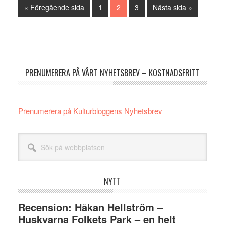
Go
Sida
Sida
Sida
Go
«
Föregående sida
1
2
3
Nästa sida »
to
to
Primärt
sidofält
PRENUMERERA PÅ VÅRT NYHETSBREV – KOSTNADSFRITT
Prenumerera på Kulturbloggens Nyhetsbrev
Sök
på
webbplatsen
NYTT
Recension: Håkan Hellström –
Huskvarna Folkets Park – en helt