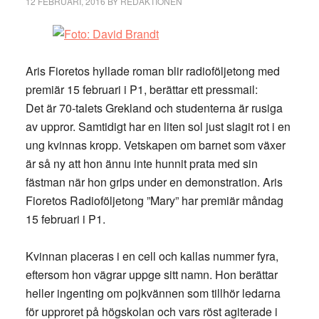
12 FEBRUARI, 2016
BY
REDAKTIONEN
Aris Fioretos hyllade roman blir radioföljetong med
premiär 15 februari i P1, berättar ett pressmail:
Det är 70-talets Grekland och studenterna är rusiga
av uppror. Samtidigt har en liten sol just slagit rot i en
ung kvinnas kropp. Vetskapen om barnet som växer
är så ny att hon ännu inte hunnit prata med sin
fästman när hon grips under en demonstration. Aris
Fioretos Radioföljetong ”Mary” har premiär måndag
15 februari i P1.
Kvinnan placeras i en cell och kallas nummer fyra,
eftersom hon vägrar uppge sitt namn. Hon berättar
heller ingenting om pojkvännen som tillhör ledarna
för upproret på högskolan och vars röst agiterade i