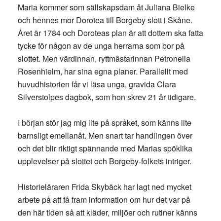
Maria kommer som sällskapsdam åt Juliana Bielke
och hennes mor Dorotea till Borgeby slott i Skåne.
Året är 1784 och Doroteas plan är att dottern ska fatta
tycke för någon av de unga herrarna som bor på
slottet. Men värdinnan, ryttmästarinnan Petronella
Rosenhielm, har sina egna planer. Parallellt med
huvudhistorien får vi läsa unga, gravida Clara
Silverstolpes dagbok, som hon skrev 21 år tidigare.
I början stör jag mig lite på språket, som känns lite
barnsligt emellanåt. Men snart tar handlingen över
och det blir riktigt spännande med Marias spöklika
upplevelser på slottet och Borgeby-folkets intriger.
Historieläraren Frida Skybäck har lagt ned mycket
arbete på att få fram information om hur det var på
den här tiden så att kläder, miljöer och rutiner känns