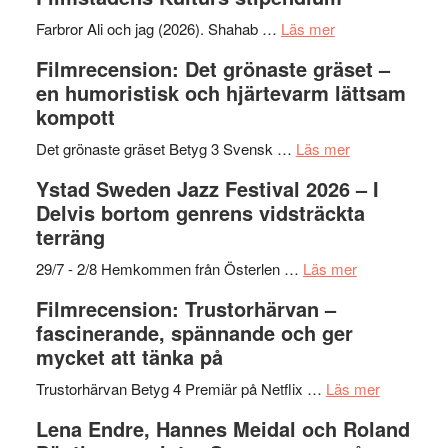
I
West
Want
presenterar
om
Farbror Ali och jag (2026). Shahab …
Läs mer
to
19
Grattis
Filmrecension: Det grönaste gräset –
Believe
nya
Shahab
en humoristisk och hjärtevarm lättsam
–
titlar
Mehrabi
kompott
Vrach
i
till
Frankenshtey
årets
Filmstadens
om
Det grönaste gräset Betyg 3 Svensk …
Läs mer
–
filmprogram
Kulturs
Filmrecension:
Ystad Sweden Jazz Festival 2026 – I
med
stipendium
Det
Delvis bortom genrens vidsträckta
Fox
grönaste
terräng
Mulder
gräset
och
–
om
29/7 - 2/8 Hemkommen från Österlen …
Läs mer
Dana
en
Ystad
Filmrecension: Trustorhärvan –
Scully
humoristisk
Sweden
fascinerande, spännande och ger
och
Jazz
mycket att tänka på
hjärtevarm
Festival
lättsam
2026
om
Trustorhärvan Betyg 4 Premiär på Netflix …
Läs mer
kompott
–
Filmrecens
Lena Endre, Hannes Meidal och Roland
I
Trustorhä