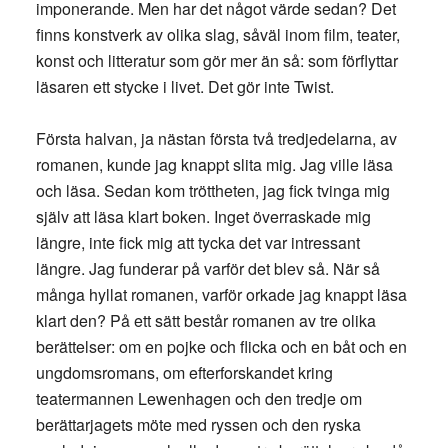
imponerande. Men har det något värde sedan? Det
finns konstverk av olika slag, såväl inom film, teater,
konst och litteratur som gör mer än så: som förflyttar
läsaren ett stycke i livet. Det gör inte Twist.
Första halvan, ja nästan första två tredjedelarna, av
romanen, kunde jag knappt slita mig. Jag ville läsa
och läsa. Sedan kom tröttheten, jag fick tvinga mig
själv att läsa klart boken. Inget överraskade mig
längre, inte fick mig att tycka det var intressant
längre. Jag funderar på varför det blev så. När så
många hyllat romanen, varför orkade jag knappt läsa
klart den? På ett sätt består romanen av tre olika
berättelser: om en pojke och flicka och en båt och en
ungdomsromans, om efterforskandet kring
teatermannen Lewenhagen och den tredje om
berättarjagets möte med ryssen och den ryska