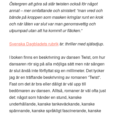
Östergren att göra så står twisten också för något
annat – mer omfattande och sinistert: ”man vred och
bände på kroppen som masken kringlar runt en krok
och när låten var slut var man genomsvettig och
utpumpad utan att ha kommit ur fläcken.”
Svenska Dagbladets rubrik
är:
thriller med själsdjup
.
I boken finns en beskrivning av dansen Twist, om hur
dansaren rör sig på alla möjliga sätt men när sången
är slut ändå inte förflyttat sig en millimeter. Det tycker
jag är en träffande beskrivning av romanen ”Twist”.
Fast om det är bra eller dåligt är väl upp till
bedömaren av dansen. Alltså, romaner är väl ofta just
det: något som händer en stund, kanske
underhållande, kanske tankeväckande, kanske
spännande, kanske språkligt fascinerande, kanske