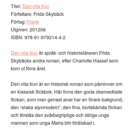
Titel:
Den vita frun
Författare: Frida Skybäck
Förlag:
Frank
Utgiven: 201206
ISBN: 978-91-979214-4-2
Den vita frun
är språk- och historieläraren Frida
Skybäcks andra roman, efter Charlotte Hassel som
kom ut förra året.
Den vita frun är en historisk roman som påminner om
en klassisk flickbok. Här finns den goda obemedlade
flickan, som man genast anar har en finare bakgrund,
den ”elaka styvmodern”, den fina, bortskämda flickan
och förstås den svårbegriplige och stilige unge
mannen som unga Maria blir förälskad i.