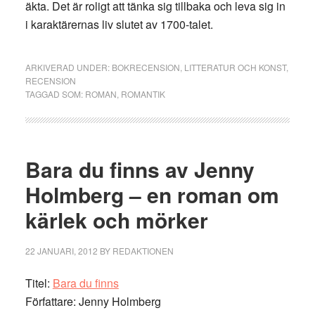
äkta. Det är roligt att tänka sig tillbaka och leva sig in
i karaktärernas liv slutet av 1700-talet.
ARKIVERAD UNDER:
BOKRECENSION
,
LITTERATUR OCH KONST
,
RECENSION
TAGGAD SOM:
ROMAN
,
ROMANTIK
Bara du finns av Jenny
Holmberg – en roman om
kärlek och mörker
22 JANUARI, 2012
BY
REDAKTIONEN
Titel:
Bara du finns
Författare: Jenny Holmberg