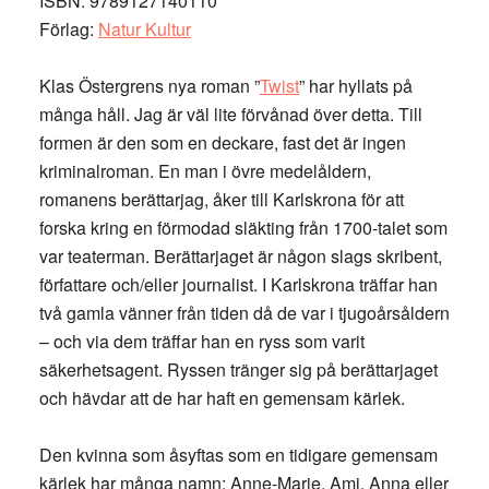
ISBN: 9789127140110
Förlag:
Natur Kultur
Klas Östergrens nya roman ”
Twist
” har hyllats på
många håll. Jag är väl lite förvånad över detta. Till
formen är den som en deckare, fast det är ingen
kriminalroman. En man i övre medelåldern,
romanens berättarjag, åker till Karlskrona för att
forska kring en förmodad släkting från 1700-talet som
var teaterman. Berättarjaget är någon slags skribent,
författare och/eller journalist. I Karlskrona träffar han
två gamla vänner från tiden då de var i tjugoårsåldern
– och via dem träffar han en ryss som varit
säkerhetsagent. Ryssen tränger sig på berättarjaget
och hävdar att de har haft en gemensam kärlek.
Den kvinna som åsyftas som en tidigare gemensam
kärlek har många namn: Anne-Marie, Ami, Anna eller