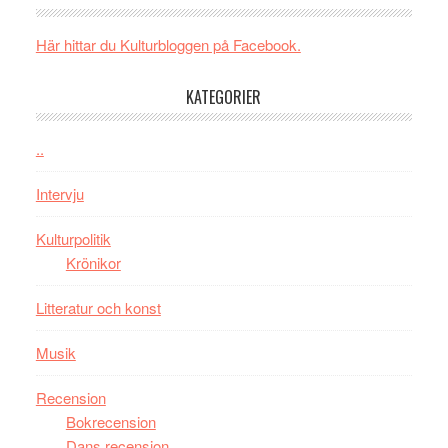
och
synas
spännande
i
Här hittar du Kulturbloggen på Facebook.
med
tv4
en
med
KATEGORIER
Jackie
Vem
Chan
kan
..
i
styra
storform
Mauri?
Intervju
Kulturpolitik
Krönikor
Litteratur och konst
Musik
Recension
Bokrecension
Dans recension