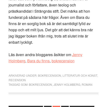
journalist och författare, även teolog och
prästkandidat i Strängnäs stift. Det märks att hon
funderat på sådana här frågor. Även om Bara du
finns är en sorglig bok så är det samtidigt fylld av
hopp och ett milt ljus. Det gör att det känns bra när
jag lägger boken ifrån mig, trots att slutet inte är
enbart lyckligt.
Läs även andra bloggares åsikter om
Jenny
Holmberg
,
Bara du finns
,
bokrecension
ARKIVERAD UNDER:
BOKRECENSION
,
LITTERATUR OCH KONST
,
RECENSION
TAGGAD SOM:
BOKRECENSION
,
JENNY HOLMBERG
,
ROMAN