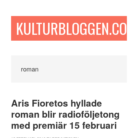
Hoppa
Hoppa
Hoppa
till
till
till
huvudinnehåll
det
sidfot
KULTURBLOGGEN.COM
primära
sidofältet
roman
Aris Fioretos hyllade
roman blir radioföljetong
med premiär 15 februari