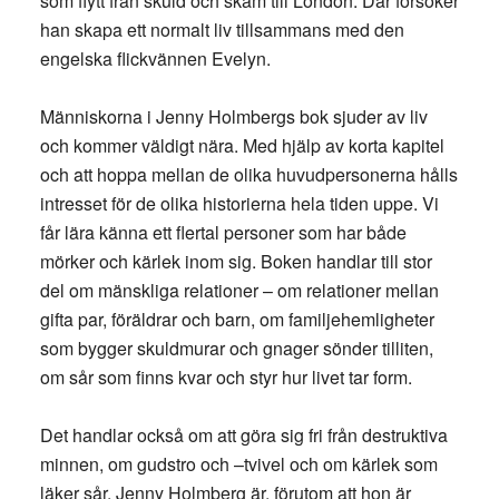
som flytt från skuld och skam till London. Där försöker
han skapa ett normalt liv tillsammans med den
engelska flickvännen Evelyn.
Människorna i Jenny Holmbergs bok sjuder av liv
och kommer väldigt nära. Med hjälp av korta kapitel
och att hoppa mellan de olika huvudpersonerna hålls
intresset för de olika historierna hela tiden uppe. Vi
får lära känna ett flertal personer som har både
mörker och kärlek inom sig. Boken handlar till stor
del om mänskliga relationer – om relationer mellan
gifta par, föräldrar och barn, om familjehemligheter
som bygger skuldmurar och gnager sönder tilliten,
om sår som finns kvar och styr hur livet tar form.
Det handlar också om att göra sig fri från destruktiva
minnen, om gudstro och –tvivel och om kärlek som
läker sår. Jenny Holmberg är, förutom att hon är