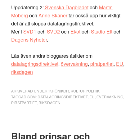
Uppdatering 2:
Svenska Dagbladet
och
Martin
Moberg
och
Anne Skaner
tar också upp hur viktigt
det är att stoppa datalagringsfirektivet.
Mer i
SVD1
och
SVD2
och
Ekot
och
Studio Ett
och
Dagens Nyheter
.
Läs även andra bloggares åsikter om
datalagringsdirektivet
,
övervakning
,
piratpartiet
,
EU
,
riksdagen
ARKIVERAD UNDER:
KRÖNIKOR
,
KULTURPOLITIK
TAGGAD SOM:
DATALAGRINGSDIREKTIVET
,
EU
,
ÖVERVAKNING
,
PIRATPARTIET
,
RIKSDAGEN
Bland prinsar och