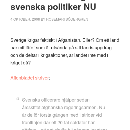
svenska politiker NU
4 OKTOBER, 2008
BY
ROSEMARI SÖDERGREN
Sverige krigar faktiskt i Afganistan. Eller? Om ett land
har militärer som är utsända på sitt lands uppdrag
och de deltar i krigsaktioner, är landet inte med i
kriget då?
Aftonbladet skriver
:
Svenska officerare hjälper sedan
årsskiftet afghanska regeringsarmén. Nu
är de för första gången med i strider vid
frontlinjen där ett 20-tal soldater har
dödats – att det skulle bli sådana insatser