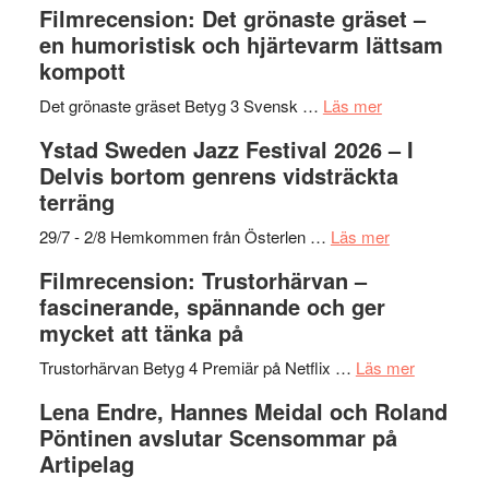
Filmrecension: Det grönaste gräset –
Believe
nya
Shahab
en humoristisk och hjärtevarm lättsam
–
titlar
Mehrabi
kompott
Vrach
i
till
Frankenshtey
årets
Filmstadens
om
Det grönaste gräset Betyg 3 Svensk …
Läs mer
–
filmprogram
Kulturs
Filmrecension:
Ystad Sweden Jazz Festival 2026 – I
med
stipendium
Det
Delvis bortom genrens vidsträckta
Fox
grönaste
terräng
Mulder
gräset
och
–
om
29/7 - 2/8 Hemkommen från Österlen …
Läs mer
Dana
en
Ystad
Filmrecension: Trustorhärvan –
Scully
humoristisk
Sweden
fascinerande, spännande och ger
och
Jazz
mycket att tänka på
hjärtevarm
Festival
lättsam
2026
om
Trustorhärvan Betyg 4 Premiär på Netflix …
Läs mer
kompott
–
Filmrecens
Lena Endre, Hannes Meidal och Roland
I
Trustorhä
Pöntinen avslutar Scensommar på
Delvis
–
Artipelag
bortom
fascineran