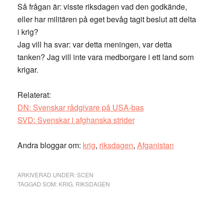
Så frågan är: visste riksdagen vad den godkände,
eller har militären på eget bevåg tagit beslut att delta
i krig?
Jag vill ha svar: var detta meningen, var detta
tanken? Jag vill inte vara medborgare i ett land som
krigar.
Relaterat:
DN: Svenskar rådgivare på USA-bas
SVD: Svenskar i afghanska strider
Andra bloggar om:
krig
,
riksdagen
,
Afganistan
ARKIVERAD UNDER:
SCEN
TAGGAD SOM:
KRIG
,
RIKSDAGEN