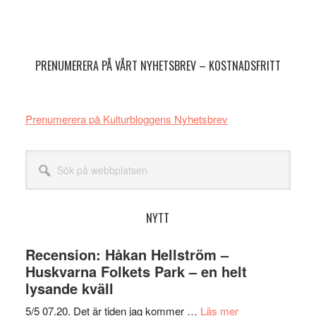
Primärt
sidofält
PRENUMERERA PÅ VÅRT NYHETSBREV – KOSTNADSFRITT
Prenumerera på Kulturbloggens Nyhetsbrev
Sök
på
webbplatsen
NYTT
Recension: Håkan Hellström –
Huskvarna Folkets Park – en helt
lysande kväll
om
5/5 07.20. Det är tiden jag kommer …
Läs mer