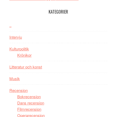
med
tv4
en
med
KATEGORIER
Jackie
Vem
Chan
kan
..
i
styra
storform
Mauri?
Intervju
Kulturpolitik
Krönikor
Litteratur och konst
Musik
Recension
Bokrecension
Dans recension
Filmrecension
Operarecension