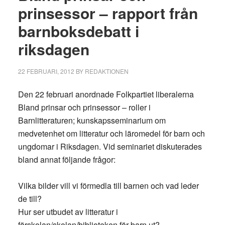
prinsessor – rapport från
barnboksdebatt i
riksdagen
22 FEBRUARI, 2012
BY
REDAKTIONEN
Den 22 februari anordnade Folkpartiet liberalerna
Bland prinsar och prinsessor – roller i
Barnlitteraturen; kunskapsseminarium om
medvetenhet om litteratur och läromedel för barn och
ungdomar i Riksdagen. Vid seminariet diskuterades
bland annat följande frågor:
Vilka bilder vill vi förmedla till barnen och vad leder
de till?
Hur ser utbudet av litteratur i
förskolan/skolan/biblioteken för barn ut?