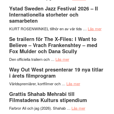
Recension:
Ystad Sweden Jazz Festival 2026 – II
Håkan
Internationella storheter och
Hellström
samarbeten
–
Huskvarna
om
KURT ROSENWINKEL tillhör en av vår tids …
Läs mer
Folkets
Ystad
Se trailern för The X-Files: I Want to
Park
Swede
Believe – Vrach Frankenshtey – med
–
Jazz
Fox Mulder och Dana Scully
en
Festiva
om
helt
2026
Den officiella trailern och …
Läs mer
Se
lysande
–
Way Out West presenterar 19 nya titlar
trailern
kväll
II
i årets filmprogram
för
Internat
The
om
storhet
Världspremiärer, kortfilmer och …
Läs mer
X-
Way
och
Grattis Shahab Mehrabi till
Files:
Out
samarb
Filmstadens Kulturs stipendium
I
West
Want
presenterar
om
Farbror Ali och jag (2026). Shahab …
Läs mer
to
19
Grattis