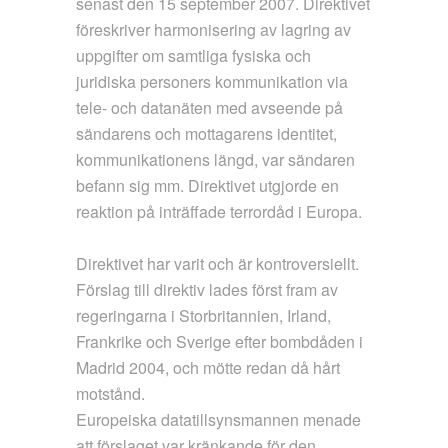
senast den 15 september 2007. Direktivet
föreskriver harmonisering av lagring av
uppgifter om samtliga fysiska och
juridiska personers kommunikation via
tele- och datanäten med avseende på
sändarens och mottagarens identitet,
kommunikationens längd, var sändaren
befann sig mm. Direktivet utgjorde en
reaktion på inträffade terrordåd i Europa.
Direktivet har varit och är kontroversiellt.
Förslag till direktiv lades först fram av
regeringarna i Storbritannien, Irland,
Frankrike och Sverige efter bombdåden i
Madrid 2004, och mötte redan då hårt
motstånd.
Europeiska datatillsynsmannen menade
att förslaget var kränkande för den