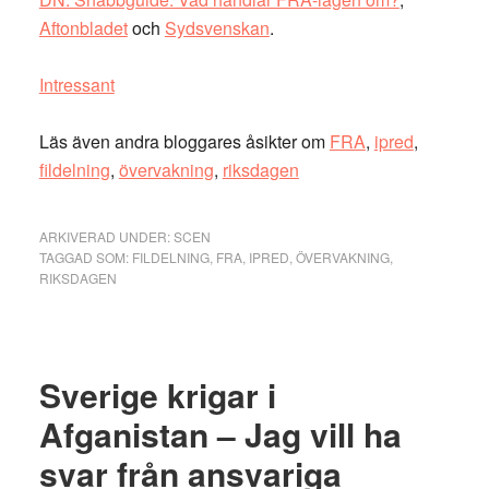
Aftonbladet
och
Sydsvenskan
.
Intressant
Läs även andra bloggares åsikter om
FRA
,
ipred
,
fildelning
,
övervakning
,
riksdagen
ARKIVERAD UNDER:
SCEN
TAGGAD SOM:
FILDELNING
,
FRA
,
IPRED
,
ÖVERVAKNING
,
RIKSDAGEN
Sverige krigar i
Afganistan – Jag vill ha
svar från ansvariga