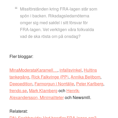
Missförstånden kring FRA-lagen står som
spön i backen. Riksdagsledamöterna
omger sig med sakfel i sitt försvar för
FRA-lagen. Vet verkligen våra folkvalda
vad de ska rösta om på onsdag?
Fler bloggar:
MinaModerataKaramell…
,
infallsvinkel
,
Hultins
tankegång
,
Rick Falkvinge (PP)
,
Annika Beijbom
,
Deepedition
,
Farmorgun i Norrtälje
,
Peter Karlberg
,
frendo.se
,
Mark Klamberg
och
Henrik-
Alexandersson,
Minimaliteter
och Newsmill.
Relaterat:
DN: Snabbguide: Vad handlar FRA-lagen om?
,