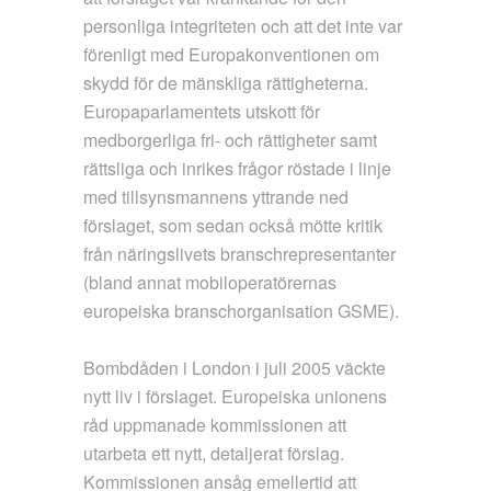
personliga integriteten och att det inte var
förenligt med Europakonventionen om
skydd för de mänskliga rättigheterna.
Europaparlamentets utskott för
medborgerliga fri- och rättigheter samt
rättsliga och inrikes frågor röstade i linje
med tillsynsmannens yttrande ned
förslaget, som sedan också mötte kritik
från näringslivets branschrepresentanter
(bland annat mobiloperatörernas
europeiska branschorganisation GSME).
Bombdåden i London i juli 2005 väckte
nytt liv i förslaget. Europeiska unionens
råd uppmanade kommissionen att
utarbeta ett nytt, detaljerat förslag.
Kommissionen ansåg emellertid att