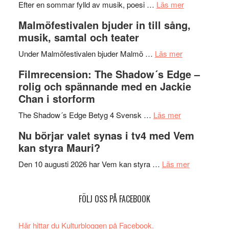
genrens
om
spännand
Efter en sommar fylld av musik, poesi …
Läs mer
vidsträckta
Lena
och
Malmöfestivalen bjuder in till sång,
terräng
Endre,
ger
musik, samtal och teater
Hannes
mycket
om
Meidal
att
Under Malmöfestivalen bjuder Malmö …
Läs mer
Malmöfestiva
och
tänka
Filmrecension: The Shadow´s Edge –
bjuder
Roland
på
rolig och spännande med en Jackie
in
Pöntinen
Chan i storform
till
avslutar
om
sång,
Scensommar
The Shadow´s Edge Betyg 4 Svensk …
Läs mer
Filmrecension
musik,
på
Nu börjar valet synas i tv4 med Vem
The
samtal
Artipelag
kan styra Mauri?
Shadow
och
´s
teater
om
Den 10 augusti 2026 har Vem kan styra …
Läs mer
Edge
Nu
–
börjar
FÖLJ OSS PÅ FACEBOOK
rolig
valet
och
synas
spännande
i
Här hittar du Kulturbloggen på Facebook.