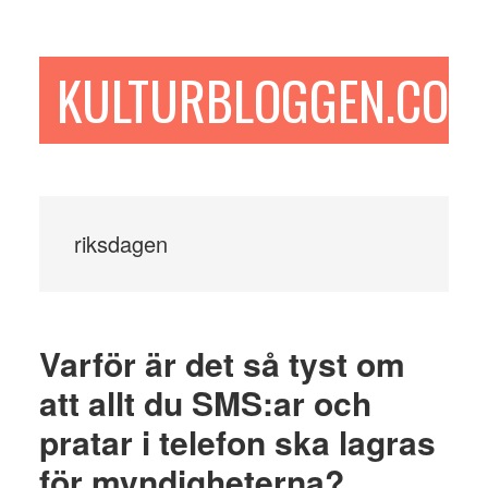
Hoppa
Hoppa
Hoppa
till
till
till
huvudinnehåll
det
sidfot
KULTURBLOGGEN.COM
primära
sidofältet
riksdagen
Varför är det så tyst om
att allt du SMS:ar och
pratar i telefon ska lagras
för myndigheterna?