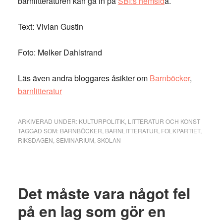
barnlitteraturen kan gå in på
SBI:s hemsid
a.
Text: Vivian Gustin
Foto: Melker Dahlstrand
Läs även andra bloggares åsikter om
Barnböcker
,
barnlitteratur
ARKIVERAD UNDER:
KULTURPOLITIK
,
LITTERATUR OCH KONST
TAGGAD SOM:
BARNBÖCKER
,
BARNLITTERATUR
,
FOLKPARTIET
,
RIKSDAGEN
,
SEMINARIUM
,
SKOLAN
Det måste vara något fel
på en lag som gör en