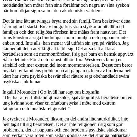
motståndet hon möter från sina föräldrar och några av sina syskon
när hon börjar sig resa in i den akademiska världen.
Det är inte lätt att tvingas bryta med sin familj. Tara beskriver detta
så ärligt och starkt. En av biografins stora styrkor är att allt med
familjen och den religiösa rörelsen inte målas fram nattsvart. Det
finns känslomässiga bindningar inom familjen och pappan är inte
enbart ond. Inte alls, han menar väl utifrån sin syn på världen. Jag
känner att detta är viktigt att ta till sig. Det är så lätt att läsa
berättelsen som att mormonrörelsen i sig ger barn en hemsk uppväxt.
Så är det inte. Först och främst tillhör Tara Westovers familj en
särskild och mer extrem del inom mormonrörelsen. Dessutom beror
mycket av familjens problem på att pappan och en av bröderna helt
klart har stora psykiska besvär eller rättare sagt obehandlade svåra
psykiska sjukdomar.
Ingalill Mosander i Go’kväll har sagt om biografin:
”Det här är en fullständigt makalös, självbiografisk berättelse om en
ung kvinna som visar en ofattbar styrka i möte med extrem
fattigdom och fanatisk religiositet.”
Jag tycker att Mosander, liksom en del andra litteraturkritiker, inte
helt tagit till sig berättelsen. Det är inte religionen i sig som gör
problemen, det är pappans och ena broderns psykiska sjukdomar
som verkar vara roten som sedan gödslas av det stränga patriarkala