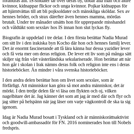
förändras allt. IS-soldater tar över deras by, dödar alla män och äldre
kvinnor, kidnappar flickor och unga kvinnor. Pojkar kidnappas för
att hjärntvättas till att bli pojksoldater och mänskliga sköldar. Sex av
hennes bröder, och strax därefter även hennes mamma, mördas
brutalt. Under tre månader utsätts hon för upprepande misshandel
och våldtäkt som sexslav hos IS innan hon slut lyckas fly.
Biografin är uppdelad i tre delar. I den första berättar Nadia Murad
om sitt liv i den irakiska byn Kocho där hon och hennes familj lever.
Det är enormt fascinerande att få lära känna hur dessa yazidier lever
och få veta mer om deras religion. De lever ett liv som på många sätt
skiljer sig från vårt västerländska sekulariserade. Hon berättar att när
hon går i skolan i Irak nämns deras folk och religion inte ens i deras
historieböcker. Än mindre i våra svenska historieböcker.
I den andra delen berättar hon om livet som sexslav, som är
förfärligt. Att människor kan göra så mot andra människor, det är
mörkt. I den tredje delen får vi läsa om flykten och oj, vilken
nagelbitare det är. Jag känner det som att jag är med där och flyr och
jag sitter på helspänn när jag läser om varje vägkontroll de ska ta sig
igenom.
Idag är Nadia Murad bosatt i Tyskland och är människorättsaktivist
och goodwill-ambassadör för FN. 2016 nominerades hon till Nobels
fredspris.