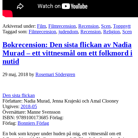
Arkiverad under:
Film
,
Filmrecension
,
Recension
,
Scen
,
Toppnytt
Taggad som:
Filmrecension
,
judendom
,
Recension
,
Religion
,
Scen
Bokrecension: Den sista flickan av Nadia
Murad – ett vittnesmål om ett folkmord i
nutid
29 maj, 2018
by
Rosemari Södergren
Den sista flickan
Författare: Nadia Murad, Jenna Krajeski och Amal Clooney
Utgiven:
2018-05
Översättare: Manne Svensson
ISBN: 9789100173685 Förlag:
Förlag:
Bonniers Förlag
En bok som kryper under huden på mig, ett vittnesmål om ett