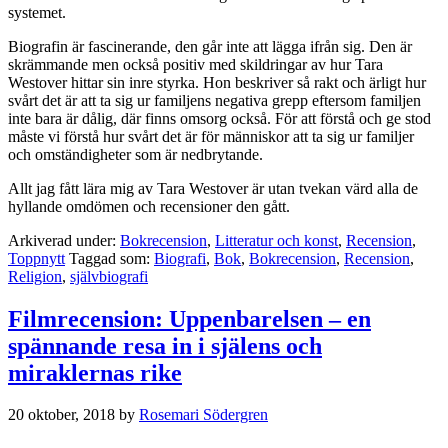
systemet.
Biografin är fascinerande, den går inte att lägga ifrån sig. Den är
skrämmande men också positiv med skildringar av hur Tara
Westover hittar sin inre styrka. Hon beskriver så rakt och ärligt hur
svårt det är att ta sig ur familjens negativa grepp eftersom familjen
inte bara är dålig, där finns omsorg också. För att förstå och ge stod
måste vi förstå hur svårt det är för människor att ta sig ur familjer
och omständigheter som är nedbrytande.
Allt jag fått lära mig av Tara Westover är utan tvekan värd alla de
hyllande omdömen och recensioner den gått.
Arkiverad under:
Bokrecension
,
Litteratur och konst
,
Recension
,
Toppnytt
Taggad som:
Biografi
,
Bok
,
Bokrecension
,
Recension
,
Religion
,
självbiografi
Filmrecension: Uppenbarelsen – en
spännande resa in i själens och
miraklernas rike
20 oktober, 2018
by
Rosemari Södergren