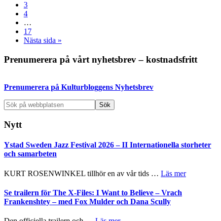
Sida
3
Sida
4
Interimistiska
…
sidor
Sida
17
utelämnas
Go
Nästa sida »
to
Primärt
Prenumerera på vårt nyhetsbrev – kostnadsfritt
sidofält
Prenumerera på Kulturbloggens Nyhetsbrev
Sök
på
webbplatsen
Nytt
Ystad Sweden Jazz Festival 2026 – II Internationella storheter
och samarbeten
om
KURT ROSENWINKEL tillhör en av vår tids …
Läs mer
Ystad
Sweden
Se trailern för The X-Files: I Want to Believe – Vrach
Jazz
Frankenshtey – med Fox Mulder och Dana Scully
Festival
2026
om
Den officiella trailern och …
Läs mer