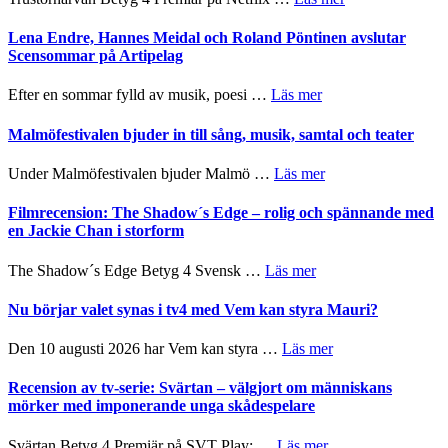
kompott
–
Filmrecension:
I
Trustorhärvan
Lena Endre, Hannes Meidal och Roland Pöntinen avslutar
Delvis
–
Scensommar på Artipelag
bortom
fascinerande,
genrens
spännande
om
Efter en sommar fylld av musik, poesi …
Läs mer
vidsträckta
och
Lena
terräng
ger
Endre,
Malmöfestivalen bjuder in till sång, musik, samtal och teater
mycket
Hannes
att
Meidal
om
Under Malmöfestivalen bjuder Malmö …
Läs mer
tänka
och
Malmöfestivalen
på
Roland
bjuder
Filmrecension: The Shadow´s Edge – rolig och spännande med
Pöntinen
in
en Jackie Chan i storform
avslutar
till
Scensommar
sång,
om
The Shadow´s Edge Betyg 4 Svensk …
Läs mer
på
musik,
Filmrecension:
Artipelag
samtal
The
Nu börjar valet synas i tv4 med Vem kan styra Mauri?
och
Shadow
teater
´s
om
Den 10 augusti 2026 har Vem kan styra …
Läs mer
Edge
Nu
–
börjar
Recension av tv-serie: Svärtan – välgjort om människans
rolig
valet
mörker med imponerande unga skådespelare
och
synas
spännande
i
om
Svärtan Betyg 4 Premiär på SVT Play: …
Läs mer