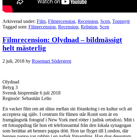
Arkiverad under:
Film
,
Filmrecension
,
Recension
,
Scen
,
Toppnytt
Taggad som:
Filmrecension
,
Recension
,
Religion
,
Scen
Filmrecension: Olydnad – bildmässigt
helt mästerlig
2 juli, 2018
by
Rosemari Södergren
Olydnad
Betyg 3
Svensk biopremiär 6 juli 2018
Regissör: Sebastián Lelio
En vacker film om att slitas mellan sin förankring i en kultur och att
acceptera sig själv. I centrum för filmen står Ronit som är en
framgångsrik fotograf i New York med rötter i judisk ortodoxi. Mitt i
ett fotouppdrag får hon ett telefonsamtal från den lokala synagogan
som berättar att hennes pappa dött. Hon tar flyget till London, där
hennes pappa var rabbin i en judisk församling. Han dog dessutom