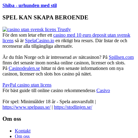
Shiba - urhunden med stil
SPEL KAN SKAPA BEROENDE
För den som letar efter ett
casino med 10 euro deposit utan svensk
licens
så är
SpelaCasino.io
en riktigt bra resurs. Där listar de och
recenserar alla tillgängliga alternativ.
Är du från Norge och är intresserad av nätcasinon? På
Spillsen.com
finns det senaste inom norska online casinon, licenser och slots.
På
Casinodealen.se
hittar ni den senaste informationen om nya
casinon, licenser och slots hos casino på nätet.
PayPal casino utan licens
För bäst guide till online casino rekommenderas
Casivo
För spel: Minimiålder 18 år - Spela ansvarsfullt |
https://www.spelpaus.se/
|
https://stodlinjen.se/
Footer
Om oss
Kontakt
Om oss