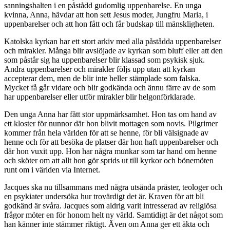
sanningshalten i en påstådd gudomlig uppenbarelse. En unga
kvinna, Anna, hävdar att hon sett Jesus moder, Jungfru Maria, i
uppenbarelser och att hon fått och får budskap till mänskligheten.
Katolska kyrkan har ett stort arkiv med alla påstådda uppenbarelser
och mirakler. Många blir avslöjade av kyrkan som bluff eller att den
som påstår sig ha uppenbarelser blir klassad som psykisk sjuk.
Andra uppenbarelser och mirakler följs upp utan att kyrkan
accepterar dem, men de blir inte heller stämplade som falska.
Mycket få går vidare och blir godkända och ännu färre av de som
har uppenbarelser eller utför mirakler blir helgonförklarade.
Den unga Anna har fått stor uppmärksamhet. Hon tas om hand av
ett kloster för nunnor där hon blivit mottagen som novis. Pilgrimer
kommer från hela världen för att se henne, för bli välsignade av
henne och för att besöka de platser där hon haft uppenbarelser och
där hon vuxit upp. Hon har några munkar som tar hand om henne
och sköter om att allt hon gör sprids ut till kyrkor och bönemöten
runt om i världen via Internet.
Jacques ska nu tillsammans med några utsända präster, teologer och
en psykiater undersöka hur trovärdigt det är. Kraven för att bli
godkänd är svåra. Jacques som aldrig varit intresserad av religiösa
frågor möter en för honom helt ny värld. Samtidigt är det något som
han känner inte stämmer riktigt. Även om Anna ger ett äkta och