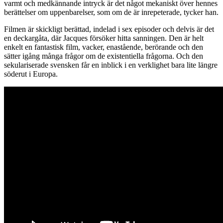
varmt och medkännande intryck är det något mekaniskt över hennes
berättelser om uppenbarelser, som om de är inrepeterade, tycker han.
Filmen är skickligt berättad, indelad i sex episoder och delvis är det
en deckargåta, där Jacques försöker hitta sanningen. Den är helt
enkelt en fantastisk film, vacker, enastående, berörande och den
sätter igång många frågor om de existentiella frågorna. Och den
sekulariserade svensken får en inblick i en verklighet bara lite längre
söderut i Europa.