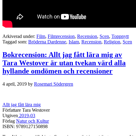
Arkiverad under:
Film
,
Filmrecension
,
Recension
,
Scen
,
Toppnytt
Taggad som:
Bröderna Dardenne
,
Islam
,
Recension
,
Religion
,
Scen
Bokrecension: Allt jag fått lära mig av
Tara Westover är utan tvekan värd alla
hyllande omdömen och recensioner
4 april, 2019
by
Rosemari Södergren
Allt jag fått lära mig
Författare Tara Westover
Utgiven
2019-03
Förlag
Natur och Kultur
ISBN: 9789127150898