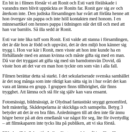
En bit in i filmen förstår vi att Ronit och Esti varit förälskade i
varandra men blivit upptäckta av Ronits far. Ronit gav sig av och
återkom inte. Den judiska församlingen har svårt att förlåta henne att
hon övergav sin pappa och inte höll kontakten med honom. I en
minnesartikel om hennes pappa i tidningen står det till och med att
han var barnlös. Så illa sedd är Ronit.
Esti var inte lika tuff som Ronit. Esti valde att stanna i församlingen,
det är där hon är född och uppväxt, det är den miljö hon känner sig
trygg i. Hon var kär i Ronit, men visste att hon inte kunde ha en
förhållande med en annan kvinna och måste gifta sig med en man.
Då var det tryggast att gifta sig med sin barndomsvän Dovid, då
visste hon att det var en man hon tyckte om som vän i alla fall.
Filmen berättar detta så starkt. I det sekulariserade svenska samhället
är det nog många som inte riktigt kan sätta sig in i hur svårt det kan
vara att lämna en grupp. I gruppen finns tillhörighet, där finns
trygghet. Att lämna och stå för sig själv kan vara ensamt.
Fotomässigt, bildmässigt, är Olydnad fantastiskt snyggt genomförd,
helt mästerlig. Skådespelarna är skickliga och samspelta. Betyg 3
betyder att det är en bra film. Anledningen till att den inte får ännu
högre beror på att den emellanåt var något för seg, lite för övertydlig
– att filmskaparen inte tycks lita på publiken, att vi ska förstå.