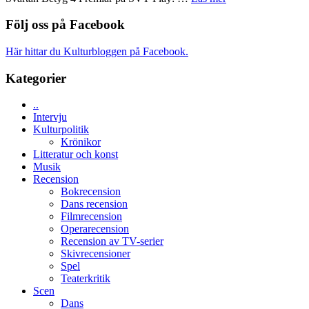
med
tv4
Recension
en
med
av
Följ oss på Facebook
Jackie
Vem
tv-
Chan
kan
serie:
i
Här hittar du Kulturbloggen på Facebook.
styra
Svärtan
storform
Mauri?
–
Kategorier
välgjort
om
..
människans
Intervju
mörker
Kulturpolitik
med
Krönikor
imponerande
Litteratur och konst
unga
Musik
skådespelare
Recension
Bokrecension
Dans recension
Filmrecension
Operarecension
Recension av TV-serier
Skivrecensioner
Spel
Teaterkritik
Scen
Dans