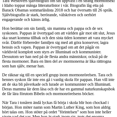
Tara Westovers självbiografi om sin uppväxt i en sträng mormonsekt
i Idaho toppar många litteraturlistor i vår. Biografin låg etta på
Barack Obamas sommarläslista 2018 och har översatts till 26 språk.
Självbiografin är stark, berörande, välskriven och oerhört
engagerande och känns ärlig.
Hon berättar om sin familj, sin mamma och pappa och de sex
syskonen. Pappan är övertygad om att världen går mot sitt slut, Jesus
ska snart komma tillbak och den sista tiden kommer att vara mycket
svår. Därför förbereder familjen sig med att göra konserver, lagra
bensin och vapen. Pappan är övertygad om att det pågår en
världsvid komplott som styrs av Illuminati och kommunister.
Dessutom ser han ned på de flesta andra människor, också på de
flesta mormoner. Bara en liten del av mormonerna är lika rättrogna
som han själv, menar han.
De räknar sig till en speciell grupp inom mormonrörelsen. Tara och
hennes syskon får inte ens gå i vanlig skola för pappan. Han vill inte
att de ska bli påverkade och lurade av kommunister och Illuminati.
Deras mamma lär dem läsa och de har en gammal naturkunskapsbok
de får lära förutom Bibeln och mormonrörelsens böcker.
När Tara i tonåren ändå lyckas få börja i skola blir hon chockad i
början. Hon möter namn som Martin Luther King, som hon aldrig
hört talas om. Hon stöter på ordet ”förintelsen” som hon inte heller
visste vad det var. Men hon är stark inom sig, trots det enorma