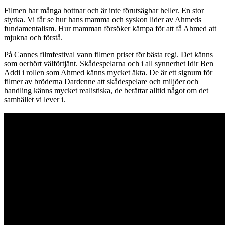
Filmen har många bottnar och är inte förutsägbar heller. En stor
styrka. Vi får se hur hans mamma och syskon lider av Ahmeds
fundamentalism. Hur mamman försöker kämpa för att få Ahmed att
mjukna och förstå.
På Cannes filmfestival vann filmen priset för bästa regi. Det känns
som oerhört välförtjänt. Skådespelarna och i all synnerhet Idir Ben
Addi i rollen som Ahmed känns mycket äkta. De är ett signum för
filmer av bröderna Dardenne att skådespelare och miljöer och
handling känns mycket realistiska, de berättar alltid något om det
samhället vi lever i.