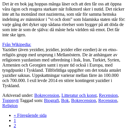
Det är en bok jag hoppas många läser och att den får oss att öppna
våra ögon och reagera starkare när folkmord sker i nutid. Det räcker
inte att ha motstånd mot nazisterna, som står för samma hemska
indelning av människor i ”vi och dom” som Islamiska staten står för:
varje gång det dyker upp sådana rörelser som bygger på att döda de
som inte är som de själva: då måste hela världen stå emot. Det får
inte ske igen.
Från Wikipedia:
Yazidier (även yezidier, jezidier, jezider eller ezedier) är en etno-
religiös grupp med ursprung i Mellanöstern. De är anhängare av
religionen yazdanism med utbredning i Irak, Iran, Turkiet, Syrien,
Armenien och Georgien samt i nyare tid också i Europa, med
tyngdpunkt i Tyskland. Tillförlitliga uppgifter om det totala antalet
yazidier saknas. Uppskattningar varierar mellan färre än 100.000
och 700.000. I exil levde 2014 en större kontingent yazidier i
Tyskland.
Arkiverad under:
Bokrecension
,
Litteratur och konst
,
Recension
,
Toppnytt
Taggad som:
Biografi
,
Bok
,
Bokrecension
,
Recension
,
Religion
Go
«
Föregående sida
Sida
to
1
Sida
2