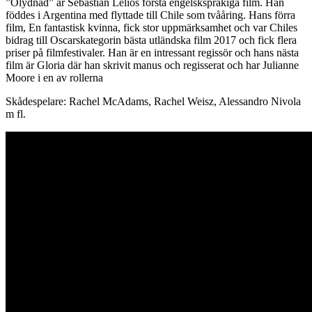
”Olydnad” är Sebastián Lelios första engelskspråkiga film. Han
föddes i Argentina med flyttade till Chile som tvååring. Hans förra
film, En fantastisk kvinna, fick stor uppmärksamhet och var Chiles
bidrag till Oscarskategorin bästa utländska film 2017 och fick flera
priser på filmfestivaler. Han är en intressant regissör och hans nästa
film är Gloria där han skrivit manus och regisserat och har Julianne
Moore i en av rollerna
Skådespelare: Rachel McAdams, Rachel Weisz, Alessandro Nivola
m fl.