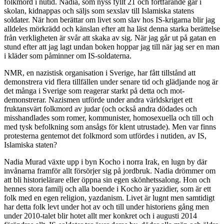
folkmord i nutid. Nadia, som nyss fyllt 21 och fortfarande går i
skolan, kidnappas och säljs som sexslav till Islamiska statens
soldater. När hon berättar om livet som slav hos IS-krigarna blir jag
alldeles mörkrädd och känslan efter att ha läst denna starka berättelse
från verkligheten är svår att skaka av sig. När jag går ut på gatan en
stund efter att jag lagt undan boken hoppar jag till när jag ser en man
i kläder som påminner om IS-soldaterna.
NMR, en nazistisk organisation i Sverige, har fått tillstånd att
demonstrera vid flera tillfällen under senare tid och glädjande nog är
det många i Sverige som reagerar starkt på detta och mot-
demonstrerar. Nazismen utförde under andra världskriget ett
fruktansvärt folkmord av judar (och också andra dödades och
misshandlades som romer, kommunister, homosexuella och till och
med tysk befolkning som ansågs för klent utrustade). Men var finns
protesterna gentemot det folkmord som utfördes i nutiden, av IS,
Islamiska staten?
Nadia Murad växte upp i byn Kocho i norra Irak, en lugn by där
invånarna framför allt försörjer sig på jordbruk. Nadia drömmer om
att bli historielärare eller öppna sin egen skönhetssalong. Hon och
hennes stora familj och alla boende i Kocho är yazidier, som är ett
folk med en egen religion, yazdanism. Livet är lugnt men samtidigt
har detta folk levt under hot av och till under historiens gång men
under 2010-talet blir hotet allt mer konkret och i augusti 2014