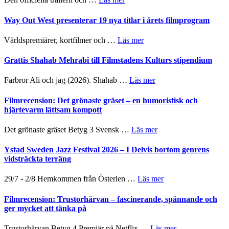
–
Se
II
trailern
Way Out West presenterar 19 nya titlar i årets filmprogram
Internatione
för
storheter
The
om
Världspremiärer, kortfilmer och …
Läs mer
och
X-
Way
samarbeten
Files:
Out
Grattis Shahab Mehrabi till Filmstadens Kulturs stipendium
I
West
Want
presenterar
om
Farbror Ali och jag (2026). Shahab …
Läs mer
to
19
Grattis
Believe
nya
Shahab
Filmrecension: Det grönaste gräset – en humoristisk och
–
titlar
Mehrabi
hjärtevarm lättsam kompott
Vrach
i
till
Frankenshtey
årets
Filmstadens
–
om
Det grönaste gräset Betyg 3 Svensk …
Läs mer
filmprogram
Kulturs
med
Filmrecension:
stipendium
Fox
Det
Ystad Sweden Jazz Festival 2026 – I Delvis bortom genrens
Mulder
grönaste
vidsträckta terräng
och
gräset
Dana
–
om
29/7 - 2/8 Hemkommen från Österlen …
Läs mer
Scully
en
Ystad
humoristisk
Sweden
Filmrecension: Trustorhärvan – fascinerande, spännande och
och
Jazz
ger mycket att tänka på
hjärtevarm
Festival
lättsam
2026
om
Trustorhärvan Betyg 4 Premiär på Netflix …
Läs mer