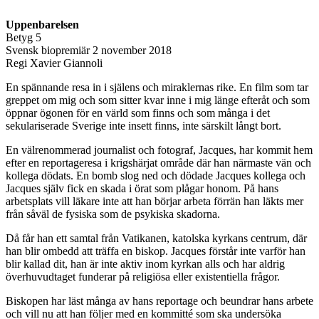
Uppenbarelsen
Betyg 5
Svensk biopremiär 2 november 2018
Regi Xavier Giannoli
En spännande resa in i själens och miraklernas rike. En film som tar
greppet om mig och som sitter kvar inne i mig länge efteråt och som
öppnar ögonen för en värld som finns och som många i det
sekulariserade Sverige inte insett finns, inte särskilt långt bort.
En välrenommerad journalist och fotograf, Jacques, har kommit hem
efter en reportageresa i krigshärjat område där han närmaste vän och
kollega dödats. En bomb slog ned och dödade Jacques kollega och
Jacques själv fick en skada i örat som plågar honom. På hans
arbetsplats vill läkare inte att han börjar arbeta förrän han läkts mer
från såväl de fysiska som de psykiska skadorna.
Då får han ett samtal från Vatikanen, katolska kyrkans centrum, där
han blir ombedd att träffa en biskop. Jacques förstår inte varför han
blir kallad dit, han är inte aktiv inom kyrkan alls och har aldrig
överhuvudtaget funderar på religiösa eller existentiella frågor.
Biskopen har läst många av hans reportage och beundrar hans arbete
och vill nu att han följer med en kommitté som ska undersöka