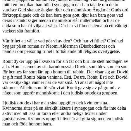
mitt i en predikan han höll i synagogan där han talade om de tre
varelser Gud skapat: änglar, djur och människor. Änglar är Guds ord
förkroppsligade och de kan bara göra gott, djur kan bara göra vad
deras instinkt säger medan människor står mittemellan och är de
enda som har fri vilja att välja. Där har vi filmens tema på ett väldigt
vackert sätt framfört.
Vår frihet att välja: vad gör vi av den? Och har vi frihet? Olydnad
bygger på en roman av Naomi Alderman (Disobedience) och
handlar om personlig frihet i förhållande till religiös övertygelse.
Ronit dyker upp på likvakan för sin far och blir lite stelt mottagen av
alla. Hon tas emot av sin barndomsvän Dovid, som blev som en son
för hennes far som lärt upp honom till rabbin. Det visar sig att Dovid
är gift med Ronits bästa väninna, Esti. De tre, Ronit, Esti och Dovid,
var oskiljaktiga vänner när de var små. Vi anar att något inte
stämmer. Allteftersom förstår vi att Ronit gav sig av på grund av
något som upprör människorna i den judiskt ortodoxa gruppen.
I judisk ortodoxi har män sina uppgifter och kvinnor sina.
Kvinnorna sitter på en särskilt läktare i synagogan och får inte delta
aktivt med att läsa ur toran eller andra heliga texter under
gudstjänsten. Kvinnors uppgift i livet är att gifta sig med en judisk
man och föda honom barn.