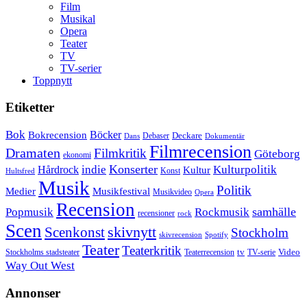
Film
Musikal
Opera
Teater
TV
TV-serier
Toppnytt
Etiketter
Bok
Bokrecension
Böcker
Deckare
Debaser
Dokumentär
Dans
Filmrecension
Dramaten
Filmkritik
Göteborg
ekonomi
Konserter
Hårdrock
indie
Kulturpolitik
Kultur
Konst
Hultsfred
Musik
Politik
Musikfestival
Medier
Musikvideo
Opera
Recension
samhälle
Popmusik
Rockmusik
recensioner
rock
Scen
skivnytt
Scenkonst
Stockholm
skivrecension
Spotify
Teater
Teaterkritik
Video
Stockholms stadsteater
tv
Teaterrecension
TV-serie
Way Out West
Annonser