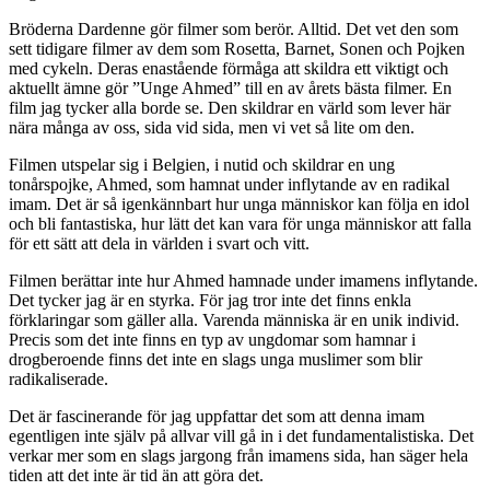
Bröderna Dardenne gör filmer som berör. Alltid. Det vet den som
sett tidigare filmer av dem som Rosetta, Barnet, Sonen och Pojken
med cykeln. Deras enastående förmåga att skildra ett viktigt och
aktuellt ämne gör ”Unge Ahmed” till en av årets bästa filmer. En
film jag tycker alla borde se. Den skildrar en värld som lever här
nära många av oss, sida vid sida, men vi vet så lite om den.
Filmen utspelar sig i Belgien, i nutid och skildrar en ung
tonårspojke, Ahmed, som hamnat under inflytande av en radikal
imam. Det är så igenkännbart hur unga människor kan följa en idol
och bli fantastiska, hur lätt det kan vara för unga människor att falla
för ett sätt att dela in världen i svart och vitt.
Filmen berättar inte hur Ahmed hamnade under imamens inflytande.
Det tycker jag är en styrka. För jag tror inte det finns enkla
förklaringar som gäller alla. Varenda människa är en unik individ.
Precis som det inte finns en typ av ungdomar som hamnar i
drogberoende finns det inte en slags unga muslimer som blir
radikaliserade.
Det är fascinerande för jag uppfattar det som att denna imam
egentligen inte själv på allvar vill gå in i det fundamentalistiska. Det
verkar mer som en slags jargong från imamens sida, han säger hela
tiden att det inte är tid än att göra det.