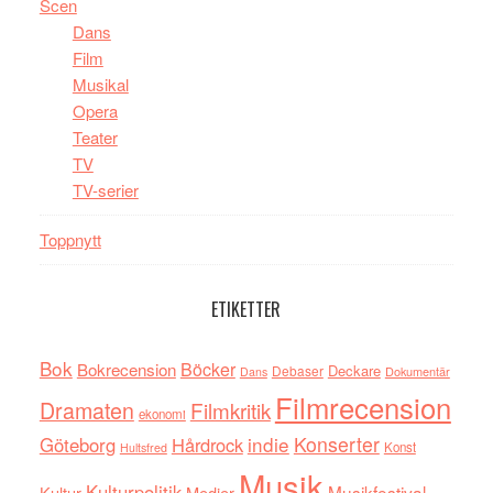
Scen
Dans
Film
Musikal
Opera
Teater
TV
TV-serier
Toppnytt
ETIKETTER
Bok
Böcker
Bokrecension
Deckare
Debaser
Dokumentär
Dans
Filmrecension
Dramaten
Filmkritik
ekonomi
indie
Konserter
Göteborg
Hårdrock
Konst
Hultsfred
Musik
Kulturpolitik
Musikfestival
Kultur
Medier