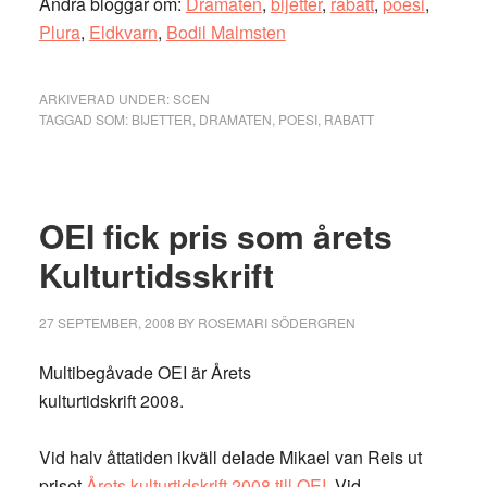
Andra bloggar om:
Dramaten
,
bijetter
,
rabatt
,
poesi
,
Plura
,
Eldkvarn
,
Bodil Malmsten
ARKIVERAD UNDER:
SCEN
TAGGAD SOM:
BIJETTER
,
DRAMATEN
,
POESI
,
RABATT
OEI fick pris som årets
Kulturtidsskrift
27 SEPTEMBER, 2008
BY
ROSEMARI SÖDERGREN
Multibegåvade OEI är Årets
kulturtidskrift 2008.
Vid halv åttatiden ikväll delade Mikael van Reis ut
priset
Årets kulturtidskrift 2008 till OEI
. Vid