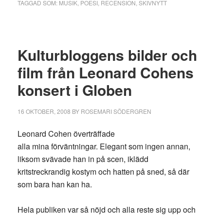
and
TAGGAD SOM:
MUSIK
,
POESI
,
RECENSION
,
SKIVNYTT
Simon
–
vemod
Kulturbloggens bilder och
som
gör
film från Leonard Cohens
mig
konsert i Globen
glad
16 OKTOBER, 2008
BY
ROSEMARI SÖDERGREN
Leonard Cohen överträffade
alla mina förväntningar. Elegant som ingen annan,
liksom svävade han in på scen, iklädd
kritstreckrandig kostym och hatten på sned, så där
som bara han kan ha.
Hela publiken var så nöjd och alla reste sig upp och