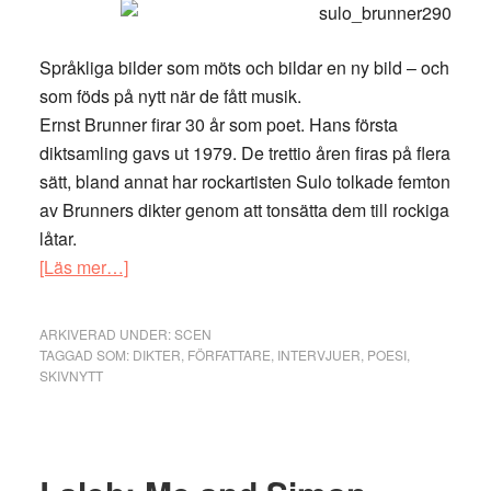
Språkliga bilder som möts och bildar en ny bild – och
som föds på nytt när de fått musik.
Ernst Brunner firar 30 år som poet. Hans första
diktsamling gavs ut 1979. De trettio åren firas på flera
sätt, bland annat har rockartisten Sulo tolkade femton
av Brunners dikter genom att tonsätta dem till rockiga
låtar.
om
[Läs mer…]
Kulturbloggen
möter
ARKIVERAD UNDER:
SCEN
Ernst
TAGGAD SOM:
DIKTER
,
FÖRFATTARE
,
INTERVJUER
,
POESI
,
SKIVNYTT
Brunner
och
Sulo