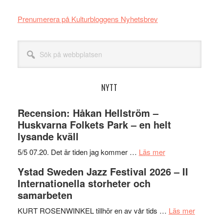
Prenumerera på Kulturbloggens Nyhetsbrev
Sök
på
webbplatsen
NYTT
Recension: Håkan Hellström –
Huskvarna Folkets Park – en helt
lysande kväll
om
5/5 07.20. Det är tiden jag kommer …
Läs mer
Recension:
Ystad Sweden Jazz Festival 2026 – II
Håkan
Internationella storheter och
Hellström
samarbeten
–
Huskvarna
om
KURT ROSENWINKEL tillhör en av vår tids …
Läs mer