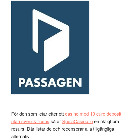
För den som letar efter ett
casino med 10 euro deposit
utan svensk licens
så är
SpelaCasino.io
en riktigt bra
resurs. Där listar de och recenserar alla tillgängliga
alternativ.