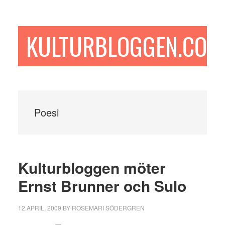
Hoppa
Hoppa
Hoppa
till
till
till
huvudinnehåll
det
sidfot
KULTURBLOGGEN.COM
primära
sidofältet
Poesi
Kulturbloggen möter
Ernst Brunner och Sulo
12 APRIL, 2009
BY
ROSEMARI SÖDERGREN