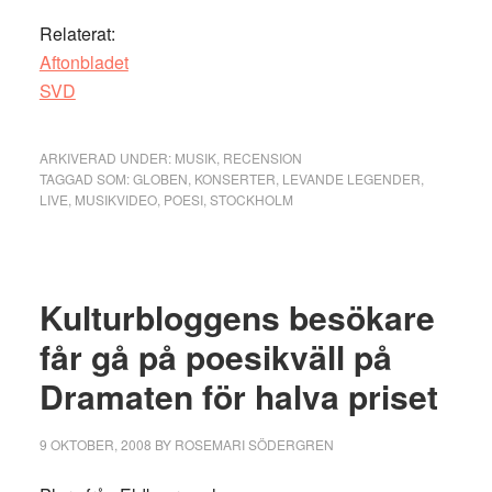
Relaterat:
Aftonbladet
SVD
ARKIVERAD UNDER:
MUSIK
,
RECENSION
TAGGAD SOM:
GLOBEN
,
KONSERTER
,
LEVANDE LEGENDER
,
LIVE
,
MUSIKVIDEO
,
POESI
,
STOCKHOLM
Kulturbloggens besökare
får gå på poesikväll på
Dramaten för halva priset
9 OKTOBER, 2008
BY
ROSEMARI SÖDERGREN