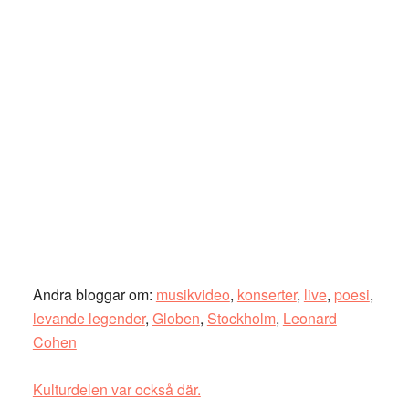
Andra bloggar om:
musikvideo
,
konserter
,
live
,
poesi
,
levande legender
,
Globen
,
Stockholm
,
Leonard
Cohen
Kulturdelen var också där.