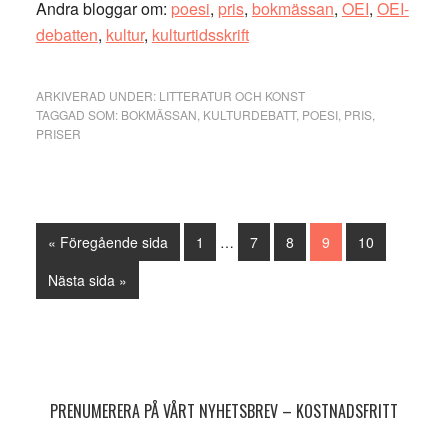
Andra bloggar om:
poesi
,
pris
,
bokmässan
,
OEI
,
OEI-
debatten
,
kultur
,
kulturtidsskrift
ARKIVERAD UNDER:
LITTERATUR OCH KONST
TAGGAD SOM:
BOKMÄSSAN
,
KULTURDEBATT
,
POESI
,
PRIS
,
PRISER
Interimistiska
Go
Sida
Sida
Sida
Sida
Sida
«
Föregående sida
1
…
7
8
9
10
sidor
to
utelämnas
Go
Nästa sida »
to
Primärt
sidofält
PRENUMERERA PÅ VÅRT NYHETSBREV – KOSTNADSFRITT