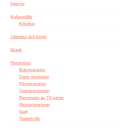
storform
Mauri?
Intervju
Kulturpolitik
Krönikor
Litteratur och konst
Musik
Recension
Bokrecension
Dans recension
Filmrecension
Operarecension
Recension av TV-serier
Skivrecensioner
Spel
Teaterkritik