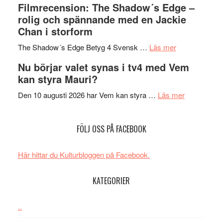
Filmrecension: The Shadow´s Edge –
bjuder
Roland
på
rolig och spännande med en Jackie
in
Pöntinen
Chan i storform
till
avslutar
om
sång,
Scensommar
The Shadow´s Edge Betyg 4 Svensk …
Läs mer
Filmrecension
musik,
på
Nu börjar valet synas i tv4 med Vem
The
samtal
Artipelag
kan styra Mauri?
Shadow
och
´s
teater
om
Den 10 augusti 2026 har Vem kan styra …
Läs mer
Edge
Nu
–
börjar
FÖLJ OSS PÅ FACEBOOK
rolig
valet
och
synas
spännande
i
Här hittar du Kulturbloggen på Facebook.
med
tv4
en
med
KATEGORIER
Jackie
Vem
Chan
kan
..
i
styra