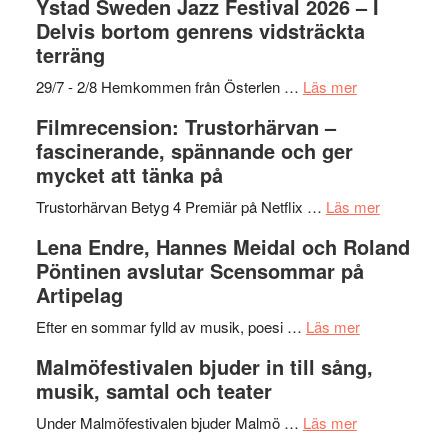
Ystad Sweden Jazz Festival 2026 – I
med
stipendium
Det
Delvis bortom genrens vidsträckta
Fox
grönaste
terräng
Mulder
gräset
och
–
om
29/7 - 2/8 Hemkommen från Österlen …
Läs mer
Dana
en
Ystad
Filmrecension: Trustorhärvan –
Scully
humoristisk
Sweden
fascinerande, spännande och ger
och
Jazz
mycket att tänka på
hjärtevarm
Festival
lättsam
2026
om
Trustorhärvan Betyg 4 Premiär på Netflix …
Läs mer
kompott
–
Filmrecens
Lena Endre, Hannes Meidal och Roland
I
Trustorhä
Pöntinen avslutar Scensommar på
Delvis
–
Artipelag
bortom
fascineran
genrens
om
spännand
Efter en sommar fylld av musik, poesi …
Läs mer
vidsträckta
Lena
och
Malmöfestivalen bjuder in till sång,
terräng
Endre,
ger
musik, samtal och teater
Hannes
mycket
om
Meidal
att
Under Malmöfestivalen bjuder Malmö …
Läs mer
Malmöfestiva
och
tänka