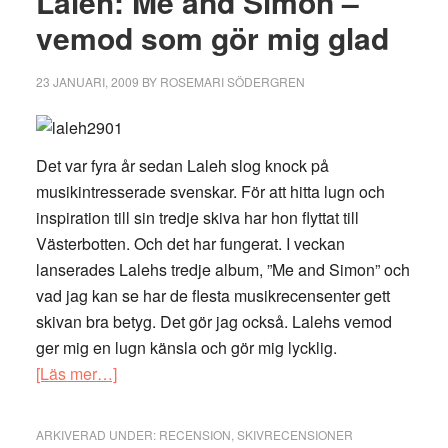
Laleh: Me and Simon –
vemod som gör mig glad
23 JANUARI, 2009
BY
ROSEMARI SÖDERGREN
Det var fyra år sedan Laleh slog knock på
musikintresserade svenskar. För att hitta lugn och
inspiration till sin tredje skiva har hon flyttat till
Västerbotten. Och det har fungerat. I veckan
lanserades Lalehs tredje album, ”Me and Simon” och
vad jag kan se har de flesta musikrecensenter gett
skivan bra betyg. Det gör jag också. Lalehs vemod
ger mig en lugn känsla och gör mig lycklig.
om
[Läs mer…]
Laleh:
Me
ARKIVERAD UNDER:
RECENSION
,
SKIVRECENSIONER