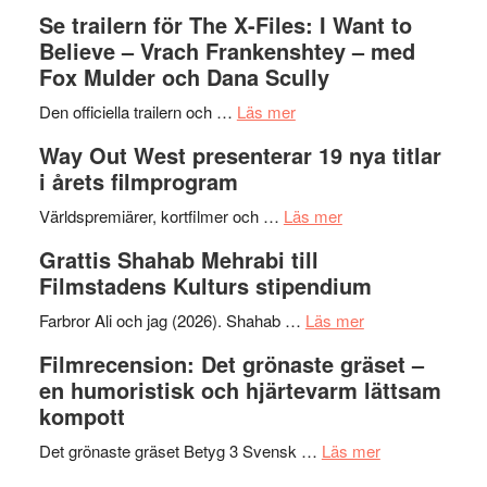
Folkets
Ystad
Se trailern för The X-Files: I Want to
Park
Swede
Believe – Vrach Frankenshtey – med
–
Jazz
Fox Mulder och Dana Scully
en
Festiva
om
helt
2026
Den officiella trailern och …
Läs mer
Se
lysande
–
Way Out West presenterar 19 nya titlar
trailern
kväll
II
i årets filmprogram
för
Internat
The
om
storhet
Världspremiärer, kortfilmer och …
Läs mer
X-
Way
och
Grattis Shahab Mehrabi till
Files:
Out
samarb
Filmstadens Kulturs stipendium
I
West
Want
presenterar
om
Farbror Ali och jag (2026). Shahab …
Läs mer
to
19
Grattis
Filmrecension: Det grönaste gräset –
Believe
nya
Shahab
en humoristisk och hjärtevarm lättsam
–
titlar
Mehrabi
kompott
Vrach
i
till
Frankenshtey
årets
Filmstadens
om
Det grönaste gräset Betyg 3 Svensk …
Läs mer
–
filmprogram
Kulturs
Filmrecension: