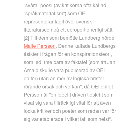
”svåra” poesi (av kritikerna ofta kallad
”språkmaterialism”) som OEI
representerar tagit över svensk
litteraturscen på ett oproportionerligt sätt.
[2] Till dem som bemötte Lundberg hörde
Malte Persson
. Denne kallade Lundbergs
åsikter i frågan för en konspirationsteori,
som led ”inte bara av faktafel (som att Jan
Arnald skulle vara publicerad av OEI
editör) utan än mer av logiska brister
rörande orsak och verkan”, då OEI enligt
Persson är ”en ideellt driven tidskrift som
visat sig vara tillräckligt vital för att även
locka kritiker och poeter som redan var för
sig var etablerade i vilket fall som helst”.