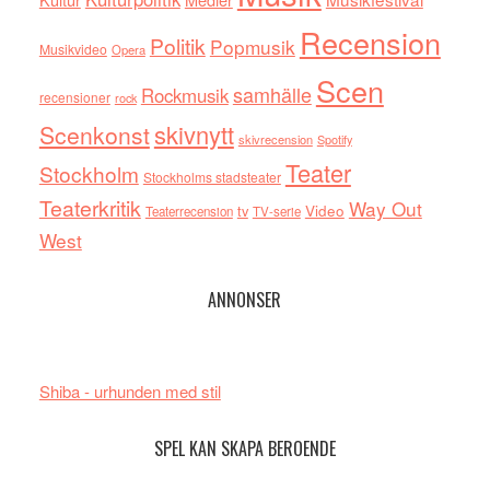
Recension
Politik
Popmusik
Musikvideo
Opera
Scen
samhälle
Rockmusik
recensioner
rock
skivnytt
Scenkonst
skivrecension
Spotify
Teater
Stockholm
Stockholms stadsteater
Teaterkritik
Way Out
tv
Video
Teaterrecension
TV-serie
West
ANNONSER
Shiba - urhunden med stil
SPEL KAN SKAPA BEROENDE