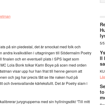
web
Re
Hu
ly
5/5
lats på sin piedestal, det är smockat med folk och
Ys
en andra kvalkvällen i uttagningen till Södermalm Poetry
II
ll finalen och en eventuell plats i SPS laget som
s
 MC Lola Bonk tolkar Karin Boye på scen med orden
fästman visar upp hur han friat till henne genom att
KU
Lä
benen och jag har precis fått se lite naken hud på
tit och översvallande kärleksfullt. Det är Poetry slam i
Se
to
me
librerar jurygrupperna med sin hyllningsdikt ”Till mitt
Den