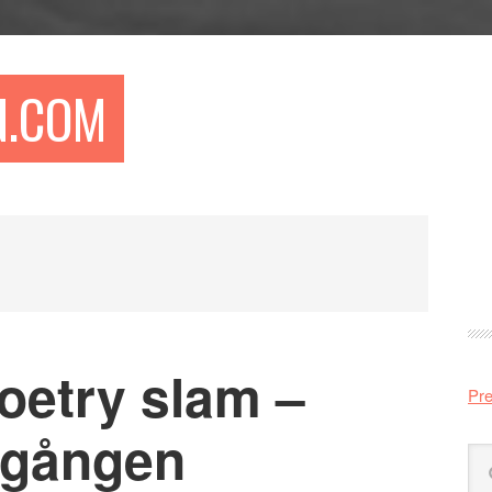
N.COM
Pr
si
etry slam –
Pre
mgången
Sö
på