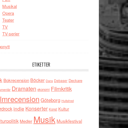
Musikal
Opera
Teater
TV
TV-serier
pnytt
ETIKETTER
k
Böcker
Bokrecension
Deckare
Debaser
Dans
Dramaten
Filmkritik
umentär
ekonomi
ilmrecension
Göteborg
Hultsfred
indie
Konserter
rdrock
Kultur
Konst
Musik
turpolitik
Musikfestival
Medier