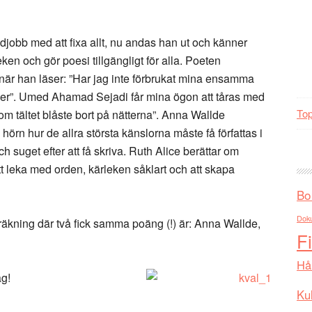
jobb med att fixa allt, nu andas han ut och känner
eken och gör poesi tillgängligt för alla. Poeten
när han läser: ”Har jag inte förbrukat mina ensamma
nder”. Umed Ahamad Sejadi får mina ögon att tåras med
Top
m tältet blåste bort på nätterna”. Anna Wallde
hörn hur de allra största känslorna måste få författas i
h suget efter att få skriva. Ruth Alice berättar om
 att leka med orden, kärleken såklart och att skapa
Bo
Dok
nräkning där två fick samma poäng (!) är: Anna Wallde,
F
Hå
ag!
Kul