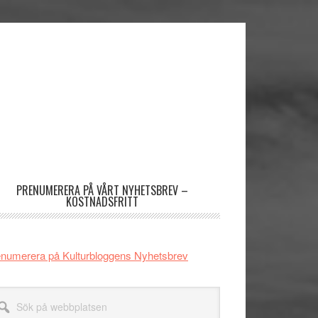
imärt
dofält
PRENUMERERA PÅ VÅRT NYHETSBREV –
KOSTNADSFRITT
numerera på Kulturbloggens Nyhetsbrev
k