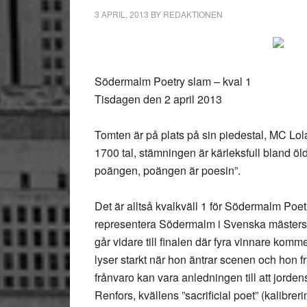
3 APRIL, 2013
BY
REDAKTIONEN
Södermalm Poetry slam – kval 1
Tisdagen den 2 april 2013
Tomten är på plats på sin piedestal, MC Lo
1700 tal, stämningen är kärleksfull bland öl
poängen, poängen är poesin”.
Det är alltså kvalkväll 1 för Södermalm Poet
representera Södermalm i Svenska mästerskap
går vidare till finalen där fyra vinnare komm
lyser starkt när hon äntrar scenen och hon f
frånvaro kan vara anledningen till att jord
Renfors, kvällens ”sacrificial poet” (kalibre