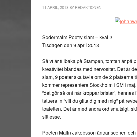
11 APRIL, 2013
BY
REDAKTIONEN
Södermalm Poetry slam – kval 2
Tisdagen den 9 april 2013
Så vi är tillbaka på Stampen, tomten är på p
kreativitet blandas med nervositet. Det är d
slam, 9 poeter ska tävla om de 2 platserna ti
kommer representera Stockholm i SM i maj.
”det gör så ont när kroppar brister”, hennes 
tatuera in ”vill du gifta dig med mig” på rev
toaletten. Det är med andra ord smutsigt, ski
sitt esse.
Poeten Malin Jakobsson äntrar scenen och ka