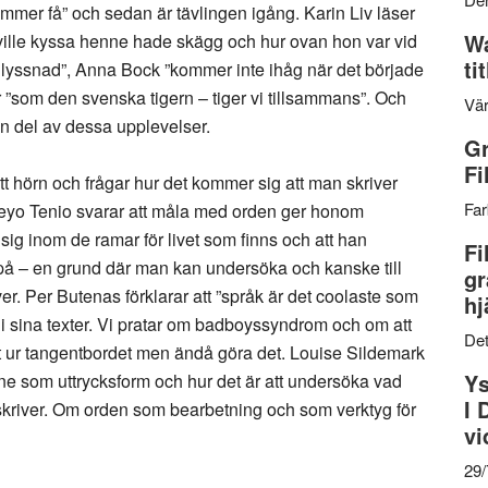
kommer få” och sedan är tävlingen igång. Karin Liv läser
Wa
ville kyssa henne hade skägg och hur ovan hon var vid
ti
 lyssnad”, Anna Bock ”kommer inte ihåg när det började
 ”som den svenska tigern – tiger vi tillsammans”. Och
Vär
en del av dessa upplevelser.
Gr
Fi
t hörn och frågar hur det kommer sig att man skriver
Far
Teyo Tenio svarar att måla med orden ger honom
sig inom de ramar för livet som finns och att han
Fi
 på – en grund där man kan undersöka och kanske till
gr
. Per Butenas förklarar att ”språk är det coolaste som
hj
älv i sina texter. Vi pratar om badboyssyndrom och om att
Det
 ut ur tangentbordet men ändå göra det. Louise Sildemark
Ys
nne som uttrycksform och hur det är att undersöka vad
I 
kriver. Om orden som bearbetning och som verktyg för
vi
29