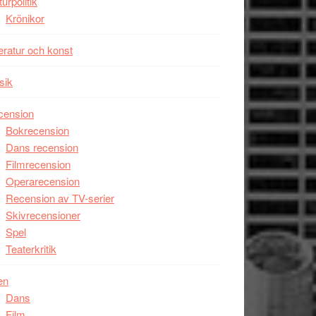
turpolitik
Krönikor
teratur och konst
sik
cension
Bokrecension
Dans recension
Filmrecension
Operarecension
Recension av TV-serier
Skivrecensioner
Spel
Teaterkritik
en
Dans
Film