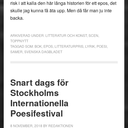
risk i att kalla den här långa historien för ett epos, det
skulle jag kunna få äta upp. Men då får man ju inte
backa.
ARKIVERAD UNDER:
LITTERATUR OCH KONST
,
SCEN
,
TOPPNYTT
TAGGAD SOM:
BOK
,
EPOS
,
LITTERATURPRIS
,
LYRIK
,
POESI
,
SAMER
,
SVENSKA DAGBLADET
Snart dags för
Stockholms
Internationella
Poesifestival
8 NOVEMBER, 2018
BY
REDAKTIONEN