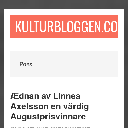
Hoppa
Hoppa
Hoppa
till
till
till
huvudinnehåll
det
sidfot
KULTURBLOGGEN.COM
primära
sidofältet
Poesi
Ædnan av Linnea
Axelsson en värdig
Augustprisvinnare