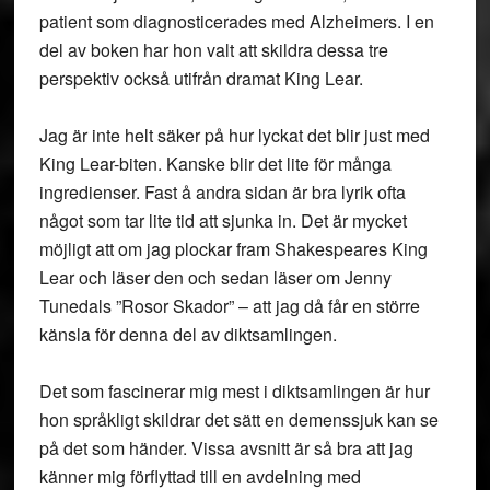
patient som diagnosticerades med Alzheimers. I en
del av boken har hon valt att skildra dessa tre
perspektiv också utifrån dramat King Lear.
Jag är inte helt säker på hur lyckat det blir just med
King Lear-biten. Kanske blir det lite för många
ingredienser. Fast å andra sidan är bra lyrik ofta
något som tar lite tid att sjunka in. Det är mycket
möjligt att om jag plockar fram Shakespeares King
Lear och läser den och sedan läser om Jenny
Tunedals ”Rosor Skador” – att jag då får en större
känsla för denna del av diktsamlingen.
Det som fascinerar mig mest i diktsamlingen är hur
hon språkligt skildrar det sätt en demenssjuk kan se
på det som händer. Vissa avsnitt är så bra att jag
känner mig förflyttad till en avdelning med