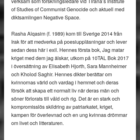
verksam som forskningsledare vid Tirana’s Institute
of Studies of Communist Genocide och aktuell med
diktsamlingen Negative Space.
Rasha Alqasim (f. 1989) kom till Sverige 2014 från
Irak för att medverka på poesiuppläsningar och lever
sedan dess här i exil. Hennes första bok, Jag matar
kriget med dem jag älskar, utkom på 10TAL Bok 2017
i översättning av Elisabeth Hjorth, Sara Mannheimer
och Kholod Saghir. Hennes dikter berättar om
kvinnornas värld och vardag i hemmet och deras
försök att skapa ett normalt liv när deras män och
söner förlorats till våld och rig. Det är en stark och
kompromisslös skildring av patriarkatet, kriget,
kampen för överlevnad och en ung kvinnas drömmar
om livet och litteraturen.