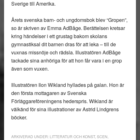
Sverige till Amerika.
Årets svenska barn- och ungdomsbok blev “Gropen”,
so är skriven av Emma AdBåge. Berättelsen kretsar
kring händelser i ett grustag bakom skolans
gymnastiksal dit barnen dras för att leka – till de
vuxnas missnöje och rädsla. Illustratören AdBåge
tackade sina anhöriga för att hon får vara i en grop
även som vuxen.
Illustratören Ilon Wikland hyllades på galan. Hon är
den första mottagaren av Svenska
Förläggareföreningens hederspris. Wikland är
välkänd för sina illustrationer av Astrid Lindgrens
böcker.
ARKIVERAD UNDER:
LITTERATUR OCH KONST
,
SCEN
,