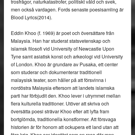
trosfrågor, naturkatastrofer, politiskt våld och svek,
men också vardagen. Fords senaste poesisamling är
Blood Lyrics(2014).
Eddin Khoo (f. 1969) är poet och översättare från
Malaysia. Han har studerat statsvetenskap och
islamsk filosofi vid University of Newcastle Upon
Tyne samt asiatisk konst och arkeologi vid University
of London. Khoo är grundare av Pusaka, ett center
som studerar och dokumenterar traditionell
malaysisk teater, som håller på att försvinna i
nordöstra Malaysia eftersom att landets islamska
parti har förbjudit den. Khoo lever i utrymmet mellan
flera kulturella traditioner. Utöver att skriva och
översätta poesi strävar Khoo efter att lyfta fram
bortglömda, traditionella konstformer. Att försvaga
historien är för honom att ockupera ett land utan att
föra krig. Khoo ser identitet som en resa där man