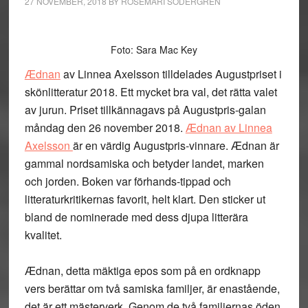
27 NOVEMBER, 2018
BY
ROSEMARI SÖDERGREN
Foto: Sara Mac Key
Ædnan
av Linnea Axelsson tilldelades Augustpriset i
skönlitteratur 2018. Ett mycket bra val, det rätta valet
av jurun. Priset tillkännagavs på Augustpris-galan
måndag den 26 november 2018.
Ædnan av Linnea
Axelsson
är en värdig Augustpris-vinnare. Ædnan är
gammal nordsamiska och betyder landet, marken
och jorden. Boken var förhands-tippad och
litteraturkritikernas favorit, helt klart. Den sticker ut
bland de nominerade med dess djupa litterära
kvalitet.
Ædnan, detta mäktiga epos som på en ordknapp
vers berättar om två samiska familjer, är enastående,
det är ett mästerverk. Genom de två familjernas öden