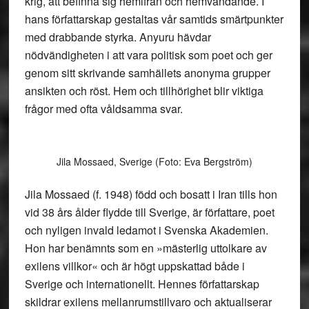
krig, att befinna sig hemifrån och hemvändande. I
hans författarskap gestaltas vår samtids smärtpunkter
med drabbande styrka. Anyuru hävdar
nödvändigheten i att vara politisk som poet och ger
genom sitt skrivande samhällets anonyma grupper
ansikten och röst. Hem och tillhörighet blir viktiga
frågor med ofta våldsamma svar.
Jila Mossaed, Sverige (Foto: Eva Bergström)
Jila Mossaed (f. 1948) född och bosatt i Iran tills hon
vid 38 års ålder flydde till Sverige, är författare, poet
och nyligen invald ledamot i Svenska Akademien.
Hon har benämnts som en »mästerlig uttolkare av
exilens villkor« och är högt uppskattad både i
Sverige och internationellt. Hennes författarskap
skildrar exilens mellanrumstillvaro och aktualiserar