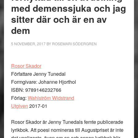
med demenssjuka och jag
sitter där och är en av
dem
5 NOVEMBER, 2017
BY
ROSEMARI SÖDERGREN
Rosor Skador
Författare Jenny Tunedal
Formgivare: Johanne Hjorthol
ISBN: 9789146232766
Förlag:
Wahlström Widstrand
Utgiven
2017-01
Rosor Skador är Jenny Tunedals femte publicerade
lyrikbok. Att poesi nomineras till Augustpriset är inte
det vanligaste, även om en och annan lyrikbok blir