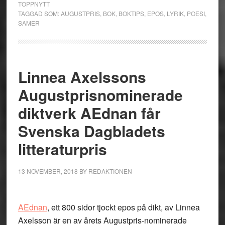
TOPPNYTT
TAGGAD SOM:
AUGUSTPRIS
,
BOK
,
BOKTIPS
,
EPOS
,
LYRIK
,
POESI
,
SAMER
Linnea Axelssons
Augustprisnominerade
diktverk AEdnan får
Svenska Dagbladets
litteraturpris
13 NOVEMBER, 2018
BY
REDAKTIONEN
AEdnan
, ett 800 sidor tjockt epos på dikt, av Linnea
Axelsson är en av årets Augustpris-nominerade