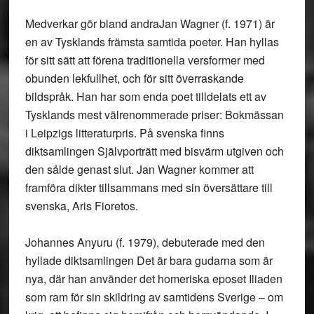
Medverkar gör bland andra
Jan Wagner (f. 1971) är
en av Tysklands främsta samtida poeter. Han hyllas
för sitt sätt att förena traditionella versformer med
obunden lekfullhet, och för sitt överraskande
bildspråk. Han har som enda poet tilldelats ett av
Tysklands mest välrenommerade priser: Bokmässan
i Leipzigs litteraturpris. På svenska finns
diktsamlingen Självporträtt med bisvärm utgiven och
den sålde genast slut. Jan Wagner kommer att
framföra dikter tillsammans med sin översättare till
svenska, Aris Fioretos.
Johannes Anyuru (f. 1979), debuterade med den
hyllade diktsamlingen Det är bara gudarna som är
nya, där han använder det homeriska eposet Iliaden
som ram för sin skildring av samtidens Sverige – om