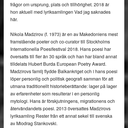
frågor om ursprung, plats och tillhörighet. 2018 är
hon aktuell med lyriksamlingen Vad jag saknades
här.
Nikola Madzirov (f. 1973) är en av Makedoniens mest
framstående poeter och co-curator till Stockholms
Internationella Poesifestival 2018. Hans poesi har
översatts till fler än 30 språk och han har bland annat
tilldelats Hubert Burda European Poetry Award.
Madzirovs familj flydde Balkankriget och i hans poesi
löper personlig och politisk geografi samman för att
utmana traditionellt historieberättande: lager på lager
av erfarenheter som resulterar i en personlig
mytologi. Hans är förskjutningens, migrationens och
återvändandets poesi. 2013 översattes Madzirovs
lyriksamling Rester från ett annat sekel till svenska
av Miodrag Stankovski.