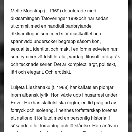
Mette Moestrup (f. 1969) debuterade med
diktsamlingen Tatoveringer 1998och har sedan
utkommit med en handfull banbrytande
diktsamlingar, som med stor musikalitet och
spännvidd undersöker begrepp såsom kön,
sexualitet, identitet och makt i en formmedveten ram,
som rymmer världslitteratur, vardag, filosofi, ordspråk
och tecknade serier. Det är komplext, argt, politiskt,
lärt och elegant. Och erotiskt.
Luljeta Lleshanaku (f. 1968) har kallats en pionjär
inom albansk lyrik. Hon växte upp i husarrest under
Enver Hoxhas stalinistiska regim, en tid präglad av
förtryck och isolering. I hennes författarskap förenas
ett nationellt förflutet med en personlig historia, i
sökande efter försoning och förståelse. Hon är även