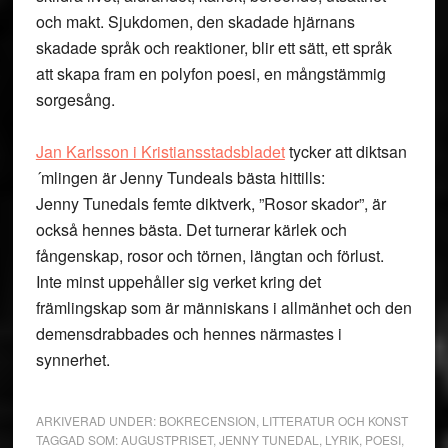
och makt. Sjukdomen, den skadade hjärnans
skadade språk och reaktioner, blir ett sätt, ett språk
att skapa fram en polyfon poesi, en mångstämmig
sorgesång.
Jan Karlsson i Kristiansstadsbladet
tycker att diktsan
´mlingen är Jenny Tundeals bästa hittills:
Jenny Tunedals femte diktverk, ”Rosor skador”, är
också hennes bästa. Det turnerar kärlek och
fångenskap, rosor och törnen, längtan och förlust.
Inte minst uppehåller sig verket kring det
främlingskap som är människans i allmänhet och den
demensdrabbades och hennes närmastes i
synnerhet.
ARKIVERAD UNDER:
BOKRECENSION
,
LITTERATUR OCH KONST
TAGGAD SOM:
AUGUSTPRISET
,
JENNY TUNEDAL
,
LYRIK
,
POESI
,