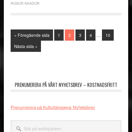
ROSOR SKADOR
Interimistiska
Go
Sida
Sida
Sida
Sida
Sida
«
Föregående sida
1
2
3
4
…
10
sidor
to
utelämnas
Go
Nästa sida »
to
Primärt
sidofält
PRENUMERERA PÅ VÅRT NYHETSBREV – KOSTNADSFRITT
Prenumerera på Kulturbloggens Nyhetsbrev
Sök
på