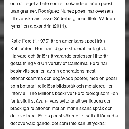
och sitt eget arbete som ett sökande efter en poesi
utan gränser. Rodríguez Nuñez poesi har översatts
till svenska av Lasse Söderberg, med titeln Världen
ryms i en alexandrin (2011).
Katie Ford (f. 1975) är en amerikansk poet från
Kalifornien. Hon har tidigare studerat teologi vid
Harvard och är för närvarande professor i litterär
gestaltning vid University of California. Ford har
beskrivits som en av sin generations mest
eftertänksamma och begåvade poeter, med en poesi
som bottnar i religiösa bildspråk och metaforer. I en
intervju i The Millions beskriver Ford teologi som »en
fantasifull strävan« vars syfte är att synliggöra den
bräckliga relationen mellan människans språk och
det ovetbara. Fords poesi söker efter sätt att förmedla
det överväldigande, det som inte kan uttryckas: