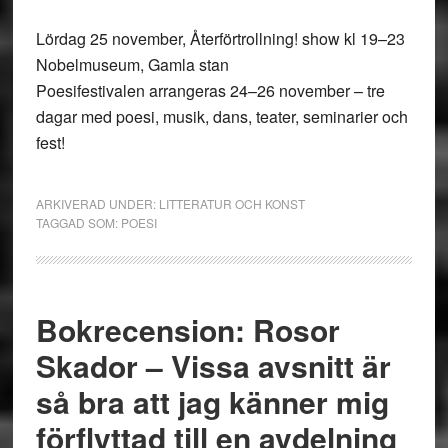
Lördag 25 november, Återförtrollning! show kl 19–23
Nobelmuseum, Gamla stan
Poesifestivalen arrangeras 24–26 november – tre
dagar med poesi, musik, dans, teater, seminarier och
fest!
ARKIVERAD UNDER:
LITTERATUR OCH KONST
TAGGAD SOM:
POESI
Bokrecension: Rosor
Skador – Vissa avsnitt är
så bra att jag känner mig
förflyttad till en avdelning