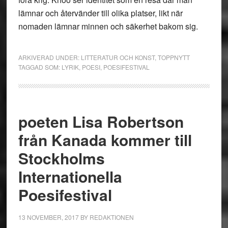
lämnar och återvänder till olika platser, likt när
nomaden lämnar minnen och säkerhet bakom sig.
ARKIVERAD UNDER:
LITTERATUR OCH KONST
,
TOPPNYTT
TAGGAD SOM:
LYRIK
,
POESI
,
POESIFESTIVAL
poeten Lisa Robertson
från Kanada kommer till
Stockholms
Internationella
Poesifestival
13 NOVEMBER, 2017
BY
REDAKTIONEN