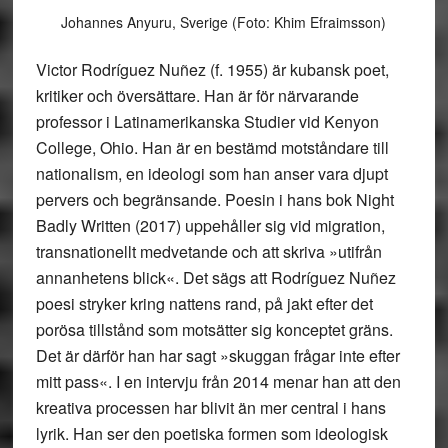
Johannes Anyuru, Sverige (Foto: Khim Efraimsson)
Victor Rodríguez Nuñez (f. 1955) är kubansk poet,
kritiker och översättare. Han är för närvarande
professor i Latinamerikanska Studier vid Kenyon
College, Ohio. Han är en bestämd motståndare till
nationalism, en ideologi som han anser vara djupt
pervers och begränsande. Poesin i hans bok Night
Badly Written (2017) uppehåller sig vid migration,
transnationellt medvetande och att skriva »utifrån
annanhetens blick«. Det sägs att Rodríguez Nuñez
poesi stryker kring nattens rand, på jakt efter det
porösa tillstånd som motsätter sig konceptet gräns.
Det är därför han har sagt »skuggan frågar inte efter
mitt pass«. I en intervju från 2014 menar han att den
kreativa processen har blivit än mer central i hans
lyrik. Han ser den poetiska formen som ideologisk