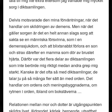
tala till mig lite extra eftersom jag väntade mig mycket
sorg i diktsamlingen.
Delvis motsvarade den mina förväntningar, när det
handlar om skildringen av demens. Men när det
gäller sorgen är det en helt annan slags sorg att
sakta se en människa försvinna, som i en
demenssjukdom, och att blixtsnabbt förlora en son
och strax därefter en mamma som dör av brustet
hjärta. Därför var det flera delar av diktsamlingen
som inte berörde mig riktigt medan andra grep mig
starkt. Kanske är det ofta så med diktsamlingar, de
talar ju på så många fler sätt än med orden. Det
handlar om ordens och meningsbyggnaderna, om
rytmen i orden, ibland om bokstäverna …
Relationen mellan mor och dotter är utgångspunkten
skildra livet, åldrandet, kärlek, beroende, utsatthet