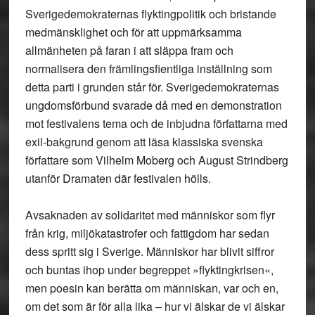
Sverigedemokraternas flyktingpolitik och bristande
medmänsklighet och för att uppmärksamma
allmänheten på faran i att släppa fram och
normalisera den främlingsfientliga inställning som
detta parti i grunden står för. Sverigedemokraternas
ungdomsförbund svarade då med en demonstration
mot festivalens tema och de inbjudna författarna med
exil-bakgrund genom att läsa klassiska svenska
författare som Vilhelm Moberg och August Strindberg
utanför Dramaten där festivalen hölls.
Avsaknaden av solidaritet med människor som flyr
från krig, miljökatastrofer och fattigdom har sedan
dess spritt sig i Sverige. Människor har blivit siffror
och buntas ihop under begreppet »flyktingkrisen«,
men poesin kan berätta om människan, var och en,
om det som är för alla lika – hur vi älskar de vi älskar