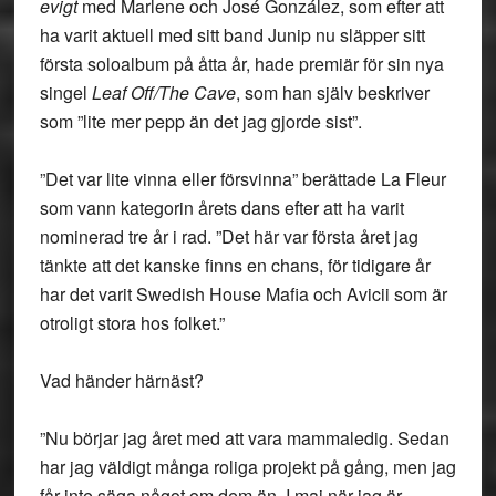
evigt
med Marlene och José González, som efter att
ha varit aktuell med sitt band Junip nu släpper sitt
första soloalbum på åtta år, hade premiär för sin nya
singel
Leaf Off/The Cave
, som han själv beskriver
som ”lite mer pepp än det jag gjorde sist”.
”Det var lite vinna eller försvinna” berättade La Fleur
som vann kategorin årets dans efter att ha varit
nominerad tre år i rad. ”Det här var första året jag
tänkte att det kanske finns en chans, för tidigare år
har det varit Swedish House Mafia och Avicii som är
otroligt stora hos folket.”
Vad händer härnäst?
”Nu börjar jag året med att vara mammaledig. Sedan
har jag väldigt många roliga projekt på gång, men jag
får inte säga något om dem än. I maj när jag är