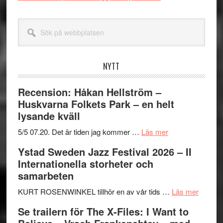
Sök
på
webbplatsen
NYTT
Recension: Håkan Hellström –
Huskvarna Folkets Park – en helt
lysande kväll
om
5/5 07.20. Det är tiden jag kommer …
Läs mer
Recension:
Ystad Sweden Jazz Festival 2026 – II
Håkan
Internationella storheter och
Hellström
samarbeten
–
Huskvarna
om
KURT ROSENWINKEL tillhör en av vår tids …
Läs mer
Folkets
Ystad
Se trailern för The X-Files: I Want to
Park
Swede