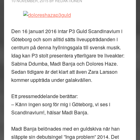
10 NOVEMBER, 2015
BY
REDAKTIONEN
Den 16 januari 2016 intar P3 Guld Scandinavium i
Göteborg och som alltid sätts liveuppträdanden i
centrum på denna hyllningsgala till svensk musik.
Idag kan P3 stolt presentera ytterligare tre liveakter:
Sabina Ddumba, Madi Banja och Dolores Haze.
Sedan tidigare är det klart att även Zara Larsson
kommer uppträda under galakvällen.
Ett pressmeddelande berättar:
– Känn ingen sorg för mig i Göteborg, vi ses i
Scandinavium!, hälsar Madi Banja.
Madi Banja belönades med en guldskiva när han
släppte sin debutsingel ”Inga problem” 2014. Det