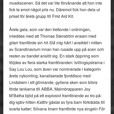
musikscenen. Så det var lite förvånande att hon inte
fick ta emot något pris nu. Däremot fick hon dela ut
priset för årets grupp till First Aid Kit.
Årets gala, som var den trettonde i ordningen,
inleddes med att Thomas Stenström ensam med
gitarr framförde sin hit
Slå mig hårt i ansiktet
i mitten
av Scandinavium innan han rusade upp på scen och
resten av bandet anslöt sig. En stark öppning som
följdes av flera starka framföranden: tvillingsystrarna i
Say Lou Lou, som även var nominerade i kategorin
årets nykomling, kanaliserade fjorddisco med
Lindstrøm i ett glimrande, gyllene sken som bitvis
förde tankarna till ABBA; Malmörapparen Joy
M’Batha bjöd på ett explosivt framförande av tro-på-
dig-själv-hitten
Kattliv
gästat av fyra barn förklädda till
svarta katter; Silvana Imam framförde nya singeln
För