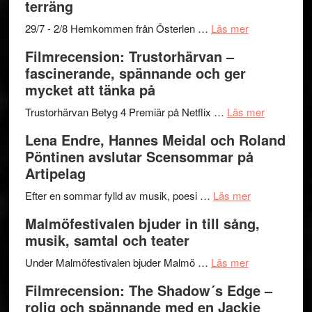
terräng
Mulder
gräset
och
–
om
29/7 - 2/8 Hemkommen från Österlen …
Läs mer
Dana
en
Ystad
Filmrecension: Trustorhärvan –
Scully
humoristisk
Sweden
fascinerande, spännande och ger
och
Jazz
mycket att tänka på
hjärtevarm
Festival
lättsam
2026
om
Trustorhärvan Betyg 4 Premiär på Netflix …
Läs mer
kompott
–
Filmrecens
Lena Endre, Hannes Meidal och Roland
I
Trustorhä
Pöntinen avslutar Scensommar på
Delvis
–
Artipelag
bortom
fascineran
genrens
om
spännand
Efter en sommar fylld av musik, poesi …
Läs mer
vidsträckta
Lena
och
Malmöfestivalen bjuder in till sång,
terräng
Endre,
ger
musik, samtal och teater
Hannes
mycket
om
Meidal
att
Under Malmöfestivalen bjuder Malmö …
Läs mer
Malmöfestiva
och
tänka
Filmrecension: The Shadow´s Edge –
bjuder
Roland
på
rolig och spännande med en Jackie
in
Pöntinen