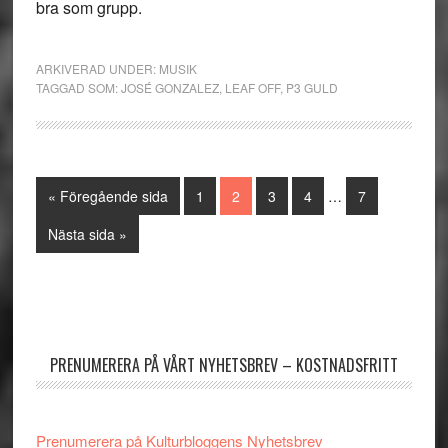
bra som grupp.
ARKIVERAD UNDER:
MUSIK
TAGGAD SOM:
JOSÉ GONZALEZ
,
LEAF OFF
,
P3 GULD
Interimistiska
Go
Sida
Sida
Sida
Sida
Sida
«
Föregående sida
1
2
3
4
…
7
sidor
to
utelämnas
Go
Nästa sida »
to
Primärt
sidofält
PRENUMERERA PÅ VÅRT NYHETSBREV – KOSTNADSFRITT
Prenumerera på Kulturbloggens Nyhetsbrev