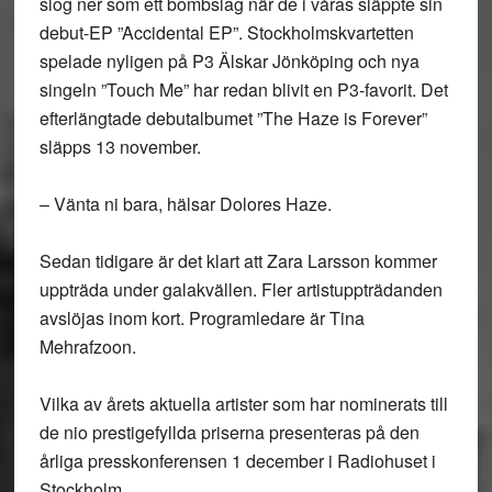
slog ner som ett bombslag när de i våras släppte sin
debut-EP ”Accidental EP”. Stockholmskvartetten
spelade nyligen på P3 Älskar Jönköping och nya
singeln ”Touch Me” har redan blivit en P3-favorit. Det
efterlängtade debutalbumet ”The Haze is Forever”
släpps 13 november.
– Vänta ni bara, hälsar Dolores Haze.
Sedan tidigare är det klart att Zara Larsson kommer
uppträda under galakvällen. Fler artistuppträdanden
avslöjas inom kort. Programledare är Tina
Mehrafzoon.
Vilka av årets aktuella artister som har nominerats till
de nio prestigefyllda priserna presenteras på den
årliga presskonferensen 1 december i Radiohuset i
Stockholm.