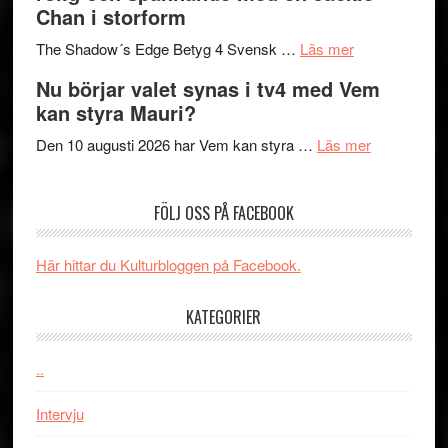
Chan i storform
till
avslutar
om
sång,
Scensommar
The Shadow´s Edge Betyg 4 Svensk …
Läs mer
Filmrecension
musik,
på
Nu börjar valet synas i tv4 med Vem
The
samtal
Artipelag
kan styra Mauri?
Shadow
och
´s
teater
om
Den 10 augusti 2026 har Vem kan styra …
Läs mer
Edge
Nu
–
börjar
FÖLJ OSS PÅ FACEBOOK
rolig
valet
och
synas
spännande
i
Här hittar du Kulturbloggen på Facebook.
med
tv4
en
med
KATEGORIER
Jackie
Vem
Chan
kan
..
i
styra
storform
Mauri?
Intervju