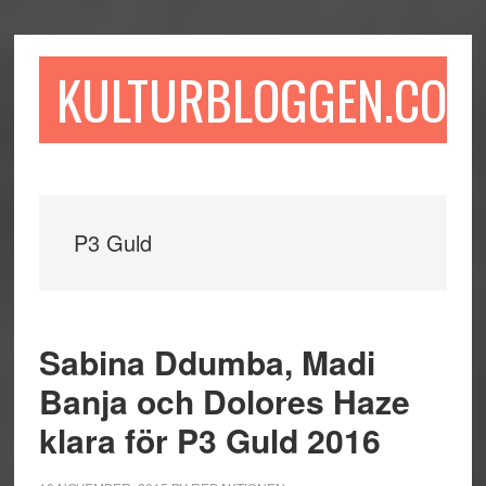
Hoppa
Hoppa
Hoppa
till
till
till
huvudinnehåll
det
sidfot
KULTURBLOGGEN.COM
primära
sidofältet
P3 Guld
Sabina Ddumba, Madi
Banja och Dolores Haze
klara för P3 Guld 2016