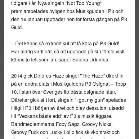
tidigare i år. Nya singeln ”Not Too Young”
premiärspelades nyligen hos Musikguiden i P3 och
den 16 januari uppträder hon för första gången på P3
Guld.
– Det känns så extremt kul att få köra på P3 Guld!
Har aldrig varit där, så att uppträda på sin första visit
känns ju fett som fan, säger Sabina Ddumba.
2014 gick Dolores Haze singel ”The Haze” direkt in
på en andra plats i Musikguidens P3 Osignat – Topp
10, listan över Sveriges tio bästa osignade låtar.
Därefter gick allt fort, singeln ”I got my gun” spelades
flitigt i P3 i början av året och blev dessutom utsedd
till ”Veckans bästa add” av P3’s musikläggare.
Bandmedlemmarna Foxy Sagz, Groovy Nicks,
Groovy Fuck och Lucky Lollo fick skivkontrakt och