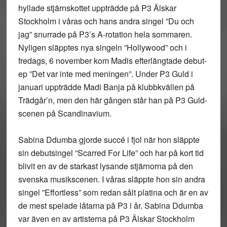
hyllade stjärnskottet uppträdde på P3 Älskar
Stockholm i våras och hans andra singel ”Du och
jag” snurrade på P3’s A-rotation hela sommaren.
Nyligen släpptes nya singeln ”Hollywood” och i
fredags, 6 november kom Madis efterlängtade debut-
ep ”Det var inte med meningen”. Under P3 Guld i
januari uppträdde Madi Banja på klubbkvällen på
Trädgår’n, men den här gången står han på P3 Guld-
scenen på Scandinavium.
Sabina Ddumba gjorde succé i fjol när hon släppte
sin debutsingel ”Scarred For Life” och har på kort tid
blivit en av de starkast lysande stjärnorna på den
svenska musikscenen. I våras släppte hon sin andra
singel ”Effortless” som redan sålt platina och är en av
de mest spelade låtarna på P3 i år. Sabina Ddumba
var även en av artisterna på P3 Älskar Stockholm