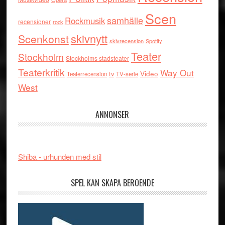
Scen
samhälle
Rockmusik
recensioner
rock
skivnytt
Scenkonst
skivrecension
Spotify
Teater
Stockholm
Stockholms stadsteater
Teaterkritik
Way Out
tv
Video
Teaterrecension
TV-serie
West
ANNONSER
Shiba - urhunden med stil
SPEL KAN SKAPA BEROENDE