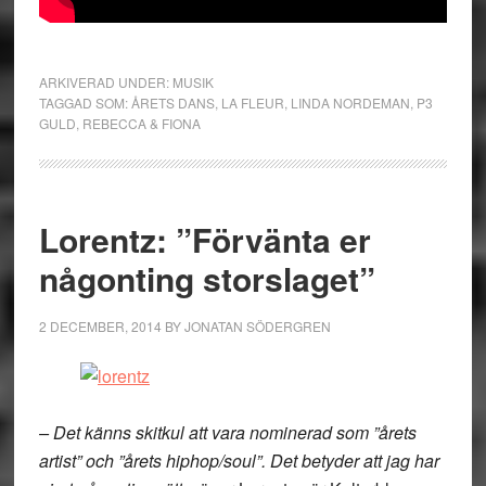
ARKIVERAD UNDER:
MUSIK
TAGGAD SOM:
ÅRETS DANS
,
LA FLEUR
,
LINDA NORDEMAN
,
P3
GULD
,
REBECCA & FIONA
Lorentz: ”Förvänta er
någonting storslaget”
2 DECEMBER, 2014
BY
JONATAN SÖDERGREN
– Det känns skitkul att vara nominerad som ”årets
artist” och ”årets hiphop/soul”. Det betyder att jag har