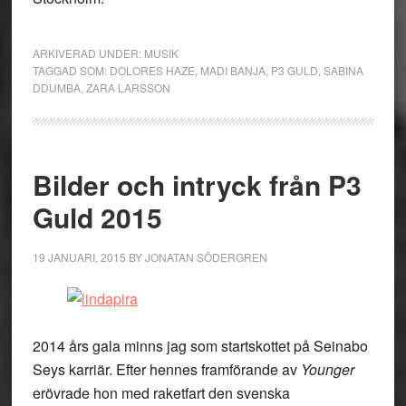
ARKIVERAD UNDER:
MUSIK
TAGGAD SOM:
DOLORES HAZE
,
MADI BANJA
,
P3 GULD
,
SABINA
DDUMBA
,
ZARA LARSSON
Bilder och intryck från P3
Guld 2015
19 JANUARI, 2015
BY
JONATAN SÖDERGREN
2014 års gala minns jag som startskottet på Seinabo
Seys karriär. Efter hennes framförande av
Younger
erövrade hon med raketfart den svenska