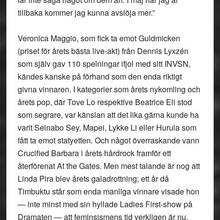
tillbaka kommer jag kunna avslöja mer.”
Veronica Maggio, som fick ta emot Guldmicken
(priset för årets bästa live-akt) från Dennis Lyxzén
som själv gav 110 spelningar ifjol med sitt INVSN,
kändes kanske på förhand som den enda riktigt
givna vinnaren. I kategorier som årets nykomling och
årets pop, där Tove Lo respektive Beatrice Eli stod
som segrare, var känslan att det lika gärna kunde ha
varit Seinabo Sey, Mapei, Lykke Li eller Hurula som
fått ta emot statyetten. Och något överraskande vann
Crucified Barbara i årets hårdrock framför ett
återförenat At the Gates. Men mest talande är nog att
Linda Pira blev årets galadrottning; ett år då
Timbuktu står som enda manliga vinnare visade hon
— inte minst med sin hyllade Ladies First-show på
Dramaten — att feminsismens tid verkligen är nu.