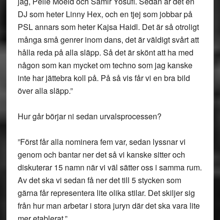
jag, Pelle Moeld och Samir Yosufi. Sedan är det en
DJ som heter Linny Hex, och en tjej som jobbar på
PSL annars som heter Kajsa Haidl. Det är så otroligt
många små genrer inom dans, det är väldigt svårt att
hålla reda på alla släpp. Så det är skönt att ha med
någon som kan mycket om techno som jag kanske
inte har jättebra koll på. På så vis får vi en bra bild
över alla släpp.”
Hur går börjar ni sedan urvalsprocessen?
”Först får alla nominera fem var, sedan lyssnar vi
genom och bantar ner det så vi kanske sitter och
diskuterar 15 namn när vi väl sätter oss i samma rum.
Av det ska vi sedan få ner det till 5 stycken som
gärna får representera lite olika stilar. Det skiljer sig
från hur man arbetar i stora juryn där det ska vara lite
mer etablerat.”