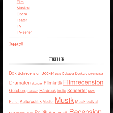
Film
Musikal
Opera
Teater
TV
TV-serier
Toppnytt
ETIKETTER
Bok
Böcker
Bokrecension
Deckare
Debaser
Dokumentär
Dans
Filmrecension
Dramaten
Filmkritik
ekonomi
indie
Konserter
Göteborg
Hårdrock
Konst
Hultsfred
Musik
Kulturpolitik
Musikfestival
Kultur
Medier
Recension
Politik
Popmusik
Musikvideo
Opera