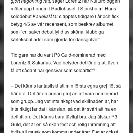
gjort någonting rätt
, säger Lorentz när Kulturbloggen
möter upp honom i Radiohuset i Stockholm. Hans
solodebut
Kärlekslåtar
släpptes tidigare i år och fick
betyg 4/5 av vår recensent, som beskrev albumet
som ”en säker debut fylld av sköna, klubbiga
kärleksballader som gjorda för dansgolvet”.
Tidigare har du varit P3 Guld-nominerad med
Lorentz & Sakarias. Vad betyder det för dig att även
få ett sådant här gensvar som soloartist?
– Det känns fantastiskt att min första egna grej flöt så
här bra. Det är en annan grej än att vara nominerad
som grupp. Jag vet inte riktigt vad skillnaden är, har
inte riktigt landat i känslan, så det är svårt att ha en
definition. Det känns bara jävligt bra. Jag älskar P3
Guld, det är en så skön fest och rolig inramning att
hylla all musik som kommit under året. Det är också