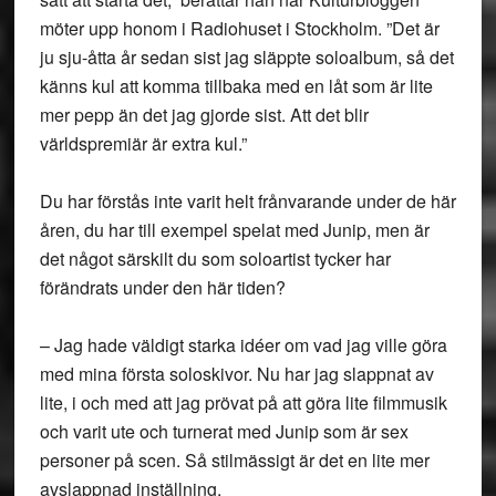
möter upp honom i Radiohuset i Stockholm. ”Det är
ju sju-åtta år sedan sist jag släppte soloalbum, så det
känns kul att komma tillbaka med en låt som är lite
mer pepp än det jag gjorde sist. Att det blir
världspremiär är extra kul.”
Du har förstås inte varit helt frånvarande under de här
åren, du har till exempel spelat med Junip, men är
det något särskilt du som soloartist tycker har
förändrats under den här tiden?
– Jag hade väldigt starka idéer om vad jag ville göra
med mina första soloskivor. Nu har jag slappnat av
lite, i och med att jag prövat på att göra lite filmmusik
och varit ute och turnerat med Junip som är sex
personer på scen. Så stilmässigt är det en lite mer
avslappnad inställning.