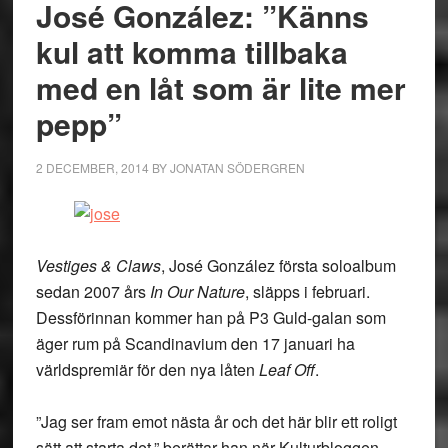
José González: ”Känns
kul att komma tillbaka
med en låt som är lite mer
pepp”
2 DECEMBER, 2014
BY
JONATAN SÖDERGREN
Vestiges & Claws
, José González första soloalbum
sedan 2007 års
In Our Nature
, släpps i februari.
Dessförinnan kommer han på P3 Guld-galan som
äger rum på Scandinavium den 17 januari ha
världspremiär för den nya låten
Leaf Off
.
”Jag ser fram emot nästa år och det här blir ett roligt
sätt att starta det,” berättar han när Kulturbloggen