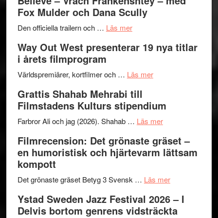
Believe – Vrach Frankenshtey – med
–
Jazz
Fox Mulder och Dana Scully
en
Festiva
om
helt
2026
Den officiella trailern och …
Läs mer
Se
lysande
–
Way Out West presenterar 19 nya titlar
trailern
kväll
II
i årets filmprogram
för
Internat
The
om
storhet
Världspremiärer, kortfilmer och …
Läs mer
X-
Way
och
Grattis Shahab Mehrabi till
Files:
Out
samarb
Filmstadens Kulturs stipendium
I
West
Want
presenterar
om
Farbror Ali och jag (2026). Shahab …
Läs mer
to
19
Grattis
Filmrecension: Det grönaste gräset –
Believe
nya
Shahab
en humoristisk och hjärtevarm lättsam
–
titlar
Mehrabi
kompott
Vrach
i
till
Frankenshtey
årets
Filmstadens
om
Det grönaste gräset Betyg 3 Svensk …
Läs mer
–
filmprogram
Kulturs
Filmrecension:
Ystad Sweden Jazz Festival 2026 – I
med
stipendium
Det
Delvis bortom genrens vidsträckta
Fox
grönaste