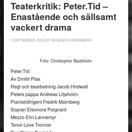
Teaterkritik: Peter.Tid –
Enastående och sällsamt
vackert drama
1 SEPTEMBER, 2024
BY
INGEGERD RÖNNBERG
Foto: Christopher Backholm
Peter.Tid
Av Dmitri Plax
Regi och bearbetning Jacob Hirdwall
Peters pappa Andreas Liljeholm
Pianist/dirigent Fredrik Malmberg
Sopran Eleonora Poignant
Mezzo Elin Lannemyr
Tenor Love Tronner