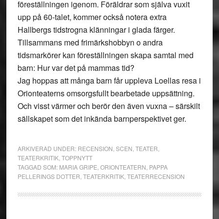
föreställningen igenom. Föräldrar som själva vuxit
upp på 60-talet, kommer också notera extra
Hallbergs tidstrogna klänningar i glada färger.
Tillsammans med frimärkshobbyn o andra
tidsmarkörer kan föreställningen skapa samtal med
barn: Hur var det på mammas tid?
Jag hoppas att många barn får uppleva Loellas resa i
Orionteaterns omsorgsfullt bearbetade uppsättning.
Och visst värmer och berör den även vuxna – särskilt
sällskapet som det inkända barnperspektivet ger.
ARKIVERAD UNDER:
RECENSION
,
SCEN
,
TEATER
,
TEATERKRITIK
,
TOPPNYTT
TAGGAD SOM:
MARIA GRIPE
,
ORIONTEATERN
,
PAPPA
PELLERINGS DOTTER
,
TEATERKRITIK
,
TEATERRECENSION