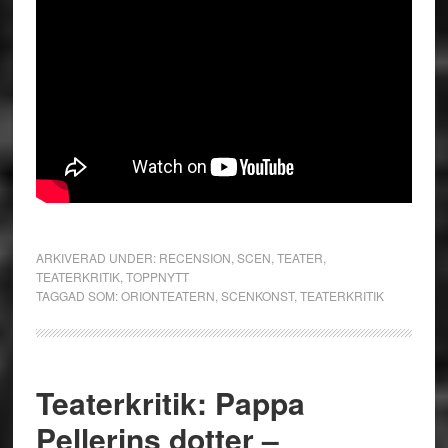
ARKIVERAD UNDER:
RECENSION
,
SCEN
,
TEATER
,
TEATERKRITIK
,
TOPPNYTT
TAGGAD SOM:
ORIONTEATERN
,
SCENKONST
,
TEATERKRITIK
Teaterkritik: Pappa
Pellerins dotter –