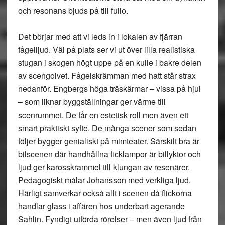
och resonans bjuds på till fullo.
Det börjar med att vi leds in i lokalen av fjärran
fågelljud. Väl på plats ser vi ut över lilla realistiska
stugan i skogen högt uppe på en kulle i bakre delen
av scengolvet. Fågelskrämman med hatt står strax
nedanför. Engbergs höga träskärmar – vissa på hjul
– som liknar byggställningar ger värme till
scenrummet. De får en estetisk roll men även ett
smart praktiskt syfte. De många scener som sedan
följer bygger genialiskt på mimteater. Särskilt bra är
bilscenen där handhållna ficklampor är billyktor och
ljud ger karosskrammel till klungan av resenärer.
Pedagogiskt målar Johansson med verkliga ljud.
Härligt samverkar också allt i scenen då flickorna
handlar glass i affären hos underbart agerande
Sahlin. Fyndigt utförda rörelser – men även ljud från