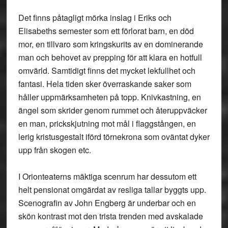
Det finns påtagligt mörka inslag i Eriks och
Elisabeths semester som ett förlorat barn, en död
mor, en tillvaro som kringskurits av en dominerande
man och behovet av prepping för att klara en hotfull
omvärld. Samtidigt finns det mycket lekfullhet och
fantasi. Hela tiden sker överraskande saker som
håller uppmärksamheten på topp. Knivkastning, en
ängel som skrider genom rummet och återuppväcker
en man, prickskjutning mot mål i flaggstången, en
lerig kristusgestalt iförd törnekrona som oväntat dyker
upp från skogen etc.
I Orionteaterns mäktiga scenrum har dessutom ett
helt pensionat omgärdat av resliga tallar byggts upp.
Scenografin av John Engberg är underbar och en
skön kontrast mot den trista trenden med avskalade