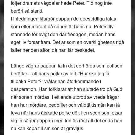
följer dramats vågdalar hade Peter. Tid nog inte
berört så starkt.
I inledningen klargör pappan de obestridliga fakta
som efter mordet på sonen är hans nu. Peters liv
stannade för evigt den där fredagen, medan hans
eget liv forsar fram. Det är som en overklighetens ridå
faller ner den afton då han får beskedet.
Länge vägrar pappan ta in det oerhörda som polisen
berättar – att hans pojke avlidit. ”Hur ska jag få
tillbaka Peter?” vrålar han återkommande i
desperation. Han förklarar att han slutade tro på Gud
när sonen mördas. I ett enda utbrott av vrede frågar
han hur mördare, pedofiler och våldtäktsmän kan få
leva när hans älskade pojke dör. I en scen som etsar
sig in säger pappan med tonlös röst att det enda han
nu kan köpa till sin son är gravljus.