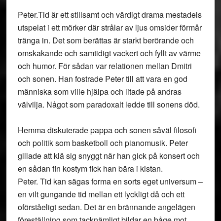
Peter.Tid är ett stillsamt och värdigt drama mestadels
utspelat i ett mörker där strålar av ljus omsider förmår
tränga in. Det som berättas är starkt berörande och
omskakande och samtidigt vackert och fyllt av värme
och humor. För sådan var relationen mellan Dmitri
och sonen. Han fostrade Peter till att vara en god
människa som ville hjälpa och litade på andras
välvilja. Något som paradoxalt ledde till sonens död.
Hemma diskuterade pappa och sonen såväl filosofi
och politik som basketboll och pianomusik. Peter
gillade att klä sig snyggt när han gick på konsert och
en sådan fin kostym fick han bära i kistan.
Peter. Tid kan sägas forma en sorts eget universum –
en vilt gungande tid mellan ett lyckligt då och ett
oförståeligt sedan. Det är en brännande angelägen
föreställning som tacknämligt bildar en båge mot