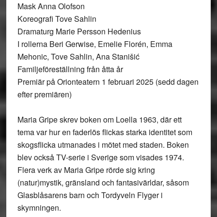
Mask Anna Olofson
Koreografi Tove Sahlin
Dramaturg Marie Persson Hedenius
I rollerna Beri Gerwise, Emelie Florén, Emma
Mehonic, Tove Sahlin, Ana Stanišić
Familjeföreställning från åtta år
Premiär på Orionteatern 1 februari 2025 (sedd dagen
efter premiären)
Maria Gripe skrev boken om Loella 1963, där ett
tema var hur en faderlös flickas starka identitet som
skogsflicka utmanades i mötet med staden. Boken
blev också TV-serie i Sverige som visades 1974.
Flera verk av Maria Gripe rörde sig kring
(natur)mystik, gränsland och fantasivärldar, såsom
Glasblåsarens barn och Tordyveln Flyger i
skymningen.