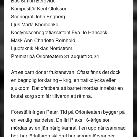
Bas Simon Bergvide
Kompositör Kent Olofsson
Scenograf John Engberg
Ljus Marta Khomenko
Kostym/scenografiassistent Eva-Jo Hancock
Mask Ann-Charlotte Reinhold
Ljudteknik Niklas Nordström
Premiär på Orionteatern 31 augusti 2024
Att ett barn dör är fruktansvärt. Oftast finns det dock
en begriplig förklaring – krig, en trafikolycka eller
sjukdom. Det ofattbara att barnet mördas innebär en
brutal sorg som får tillvaron att rämna.
Föreställningen Peter. Tid på Orionteatern bygger på
en verklig händelse. Dmitri Plaxs 16-årige son
mördas av en jämnårig kamrat. I en uppmärksammad
bok har författaren skildrat hur sorgen förvränger