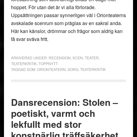
hoppet. För utan det är vi alla förlorade.
Uppsättningen passar synnerligen väl i Orionteaterns
avskalade scenrum som präglas av en sakral anda.
Här kan känslor, drömmar och frågor som aldrig kan
få svar sväva fritt.
ARKIVERAD UNDER:
RECENSION
,
SCEN
,
TEATER
,
TEATERKRITIK
,
TOPPNYTT
TAGGAD SOM:
ORIONTEATERN
,
SORG
,
TEATERKRITIK
Dansrecension: Stolen –
poetiskt, varmt och
lekfullt med stor
konstnärlig träffsäkerhet