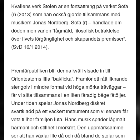
Kvällens verk Stolen är en fortsättning på verket Sofa
(r) (2013) som han också gjorde tillsammans med
musikern Jonas Nordberg. Sofa (r) – handlade om
döden men var en ”lågmäld, filosofisk betraktelse
över livets förgänglighet och skapandets premisser”.
(SvD 16/1 2014).
Premiärpubliken blir denna kväll visade in till
Orionteaterns lilla ”bakficka”. Framför ett rått liknande
stengolv i mindre format vid höga mörka träväggar –
får vi sitta tillsammans i en liten fåradig båge fåtöljer.
Under tiden spelar Jonas Nordberg diskret
svartklädd på ett vackert instrument som vi senare får
veta tillhör familjen luta. Hans musik sprider lågmält
harmoni och stillhet i mörkret. Den uppmärksamme
ser att han växlar lite då och då bland de stolar som