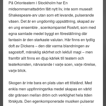
På Orionteatern i Stockholm har En
midsommarnattsdröm fått nytt liv, inte som musealt
Shakespeare-arv utan som ett levande, pulserande
väsen. Det är en ungdomlig uppsättning, skapad av
en ung ensemble , scenkompaniet Rostvit, som med
egna samlade medel byggt en föreställning där
fantasin är den starkaste valutan. Här finns en tydlig
doft av Dickens – den där varma blandningen av
sagostoff, mänsklig skörhet och lekfull magi – men
framför allt finns en djup kärlek till teatern och
teaterkonsten, närvarande i varje scen, varje rörelse,
varje blick.
Skogen är inte bara en plats utan ett tillstånd. Med
enkla men uppfinningsrika medel skapas en värld
där gränsen mellan dröm och verklighet hela tiden
förskjuts. Den egenkomponerade musiken pulserar