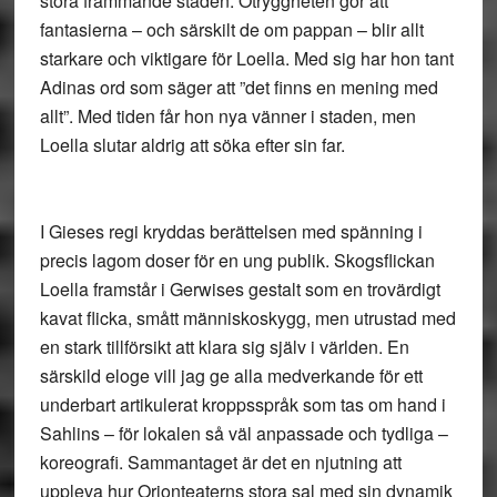
stora främmande staden. Otryggheten gör att
fantasierna – och särskilt de om pappan – blir allt
starkare och viktigare för Loella. Med sig har hon tant
Adinas ord som säger att ”det finns en mening med
allt”. Med tiden får hon nya vänner i staden, men
Loella slutar aldrig att söka efter sin far.
I Gieses regi kryddas berättelsen med spänning i
precis lagom doser för en ung publik. Skogsflickan
Loella framstår i Gerwises gestalt som en trovärdigt
kavat flicka, smått människoskygg, men utrustad med
en stark tillförsikt att klara sig själv i världen. En
särskild eloge vill jag ge alla medverkande för ett
underbart artikulerat kroppsspråk som tas om hand i
Sahlins – för lokalen så väl anpassade och tydliga –
koreografi. Sammantaget är det en njutning att
uppleva hur Orionteaterns stora sal med sin dynamik