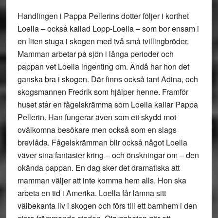
Handlingen i Pappa Pellerins dotter följer i korthet
Loella – också kallad Lopp-Loella – som bor ensam i
en liten stuga i skogen med två små tvillingbröder.
Mamman arbetar på sjön i långa perioder och
pappan vet Loella ingenting om. Ändå har hon det
ganska bra i skogen. Där finns också tant Adina, och
skogsmannen Fredrik som hjälper henne. Framför
huset står en fågelskrämma som Loella kallar Pappa
Pellerin. Han fungerar även som ett skydd mot
ovälkomna besökare men också som en slags
brevlåda. Fågelskrämman blir också något Loella
väver sina fantasier kring – och önskningar om – den
okända pappan. En dag sker det dramatiska att
mamman väljer att inte komma hem alls. Hon ska
arbeta en tid i Amerika. Loella får lämna sitt
välbekanta liv i skogen och förs till ett barnhem i den