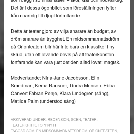
Det är i dessa ögonblick som föreställningen lyfter
från charmig till djupt förtrollande.
Detta är teater gjord av vilja snarare än budget, av
dröm snarare än trygghet. En midsommarnattsdröm
på Orionteatern blir här inte bara en klassiker i ny
skrud, utan ett levande bevis på att teaterkonsten
fortfarande kan vara just det den alltid lovat: magisk.
Medverkande: Nina-Jane Jacobsson, Elin
Smedman, Kema Rausner, Tindra Monsen, Ebba
Canvert Fabian Penje, Klara Lindegren (sång),
Matilda Palm (understöd sång)
ARKIVERAD UNDER:
RECENSION
,
SCEN
,
TEATER
,
TEATERKRITIK
,
TOPPNYTT
TAGGAD SOM:
EN MIDSOMMARNATTSDRÖM
,
ORIONTEATERN
,