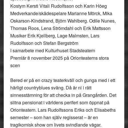
Kostym Kersti Vitali Rudolfsson och Karin Höeg
Medverkande/skådespelare Marianne Mörck, Mika
Oskarson-Kindstrand, Björn Wahlberg. Odile Nunes,
Thomas Roos, Lena Strömdahl och Erik Mattsson
Musiker Erik Kjellberg, Lage Malmsten, Lars
Rudolfsson och Stefan Bergström
I samarbete med Kulturhuset Stadsteatern
Premiär 8 november 2025 på Orionteaterns stora
scen
Bered er på en crazy teaterkväll och gunga med i ett
härligt countryblues sväng. Då är ni i rätt
sinnesstämning för att checka in på Grangården. Det
slitna pensionat i världens periferi som öppnat på
Orionteatern. Lars Rudolfssons Eriks och Elisabeths
semester – som han själv regisserat – är en
tragikomisk show om livets svindlande vägar.