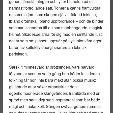
genom föreställningen och lyfter helheten på ett
närmast förtrollande sätt. Tonerna känns framvuxna
ur samma jord som skogen själv – ibland lekfulla,
ibland drömska, ibland uppfordrande – och de binder
samman scenerna till en sammanhängande, magisk
helhet. Skådespelarna rör sig med en smittande lust;
det är som om pjäsen uppstår på nytt inför våra ögon,
buren av kollektiv energi snarare än teknisk
perfektion.
Särskilt minnesvärd är drottningen, vars närvaro
förvandlar scenen varje gång hon träder in. I denna
tolkning får hon inte bara makt utan också musik:
glimrande arior växer organiskt ur den
egenkomponerade klangvärlden, framförda med en
spröd men samtidigt stark sopranröst som bär både
magi och melankoli. Sången svävar genom rummet
som dagg i sommarnatten – skör, klar och nödvändig.