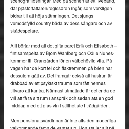
scenografilösningar. Med på scenen är ett liveband,
där pjäsförfattaren/regissören ingår, som verkligen
bidrar till att höja stämningen. Det sjungs
vemodsfylld country båda av dess sångare och av
skådespelare.
Allt börjar med att det gifta paret Erik och Elisabeth –
fint samspelta av Björn Wahlberg och Odile Nunes-
kommer till Grangården för en välbehövlig vila. På
vägen har de kört fel och fläktremmen på bilen har
dessutom gått av. Det framgår också att hustrun är
drabbad av ett psykiskt trauma som fått hennes
tillvaro att kantra. Närmast utmattade är det enda de
vill att få ta sitt rum i anspråk och sedan äta en god
middag med ett glas vin i stillhet ute i trädgården.
Men pensionatsvärdinnan är inte alls den moderliga
välkomnande famn de väntat sig. Hon ställer allt på