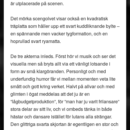
är utplacerade på scenen.
Det mörka scengolvet visar också en kvadratisk
träplatta som håller upp ett svart kuddliknande bylte –
en spännande men vacker tygformation, och en
hoprullad svart ryamatta.
De tre akterna inleds. Först hör vi musik och ser det
visuella men så bryts allt via ett vänligt lotsande i
form av små klargöranden. Personligt och med
underfundig humor får vi mellan momenten veta lite
smått och gott kring verket. Halvt på allvar och med
glimten i ögat meddelas att det ju är en
”lågbudgetproduktion”, för ”man har ju varit frilansare”
stora delar av sitt liv, och vi ombeds tänka in både
hästar och dansare istället för lutans alla strängar.
Den glittriga svarta skjortan är egentligen en stor och