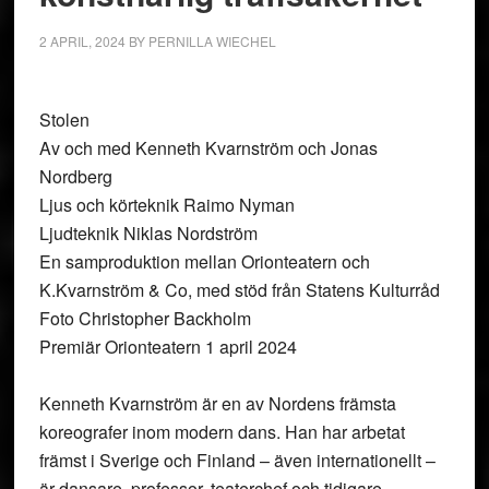
2 APRIL, 2024
BY
PERNILLA WIECHEL
Stolen
Av och med Kenneth Kvarnström och Jonas
Nordberg
Ljus och körteknik Raimo Nyman
Ljudteknik Niklas Nordström
En samproduktion mellan Orionteatern och
K.Kvarnström & Co, med stöd från Statens Kulturråd
Foto Christopher Backholm
Premiär Orionteatern 1 april 2024
Kenneth Kvarnström är en av Nordens främsta
koreografer inom modern dans. Han har arbetat
främst i Sverige och Finland – även internationellt –
är dansare, professor, teaterchef och tidigare