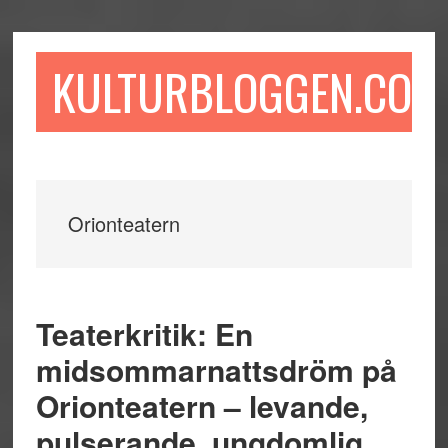
Hoppa
Hoppa
Hoppa
till
till
till
huvudinnehåll
det
sidfot
KULTURBLOGGEN.COM
primära
sidofältet
Orionteatern
Teaterkritik: En
midsommarnattsdröm på
Orionteatern – levande,
pulserande, ungdomlig