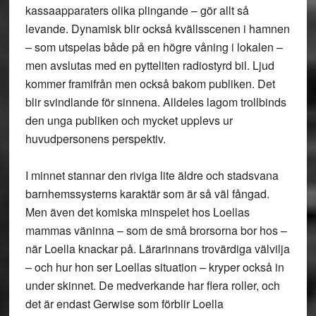
kassaapparaters olika plingande – gör allt så
levande. Dynamisk blir också kvällsscenen i hamnen
– som utspelas både på en högre våning i lokalen –
men avslutas med en pytteliten radiostyrd bil. Ljud
kommer framifrån men också bakom publiken. Det
blir svindlande för sinnena. Alldeles lagom trollbinds
den unga publiken och mycket upplevs ur
huvudpersonens perspektiv.
I minnet stannar den riviga lite äldre och stadsvana
barnhemssysterns karaktär som är så väl fångad.
Men även det komiska minspelet hos Loellas
mammas väninna – som de små brorsorna bor hos –
när Loella knackar på. Lärarinnans trovärdiga välvilja
– och hur hon ser Loellas situation – kryper också in
under skinnet. De medverkande har flera roller, och
det är endast Gerwise som förblir Loella