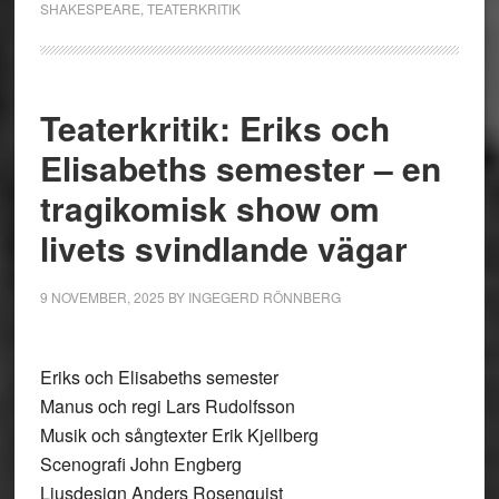
SHAKESPEARE
,
TEATERKRITIK
Teaterkritik: Eriks och
Elisabeths semester – en
tragikomisk show om
livets svindlande vägar
9 NOVEMBER, 2025
BY
INGEGERD RÖNNBERG
Eriks och Elisabeths semester
Manus och regi Lars Rudolfsson
Musik och sångtexter Erik Kjellberg
Scenografi John Engberg
Ljusdesign Anders Rosenquist