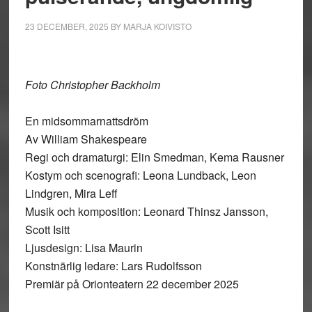
23 DECEMBER, 2025
BY
MARJA KOIVISTO
Foto Christopher Backholm
En midsommarnattsdröm
Av William Shakespeare
Regi och dramaturgi: Elin Smedman, Kema Rausner
Kostym och scenografi: Leona Lundback, Leon
Lindgren, Mira Leff
Musik och komposition: Leonard Thinsz Jansson,
Scott Isitt
Ljusdesign: Lisa Maurin
Konstnärlig ledare: Lars Rudolfsson
Premiär på Orionteatern 22 december 2025