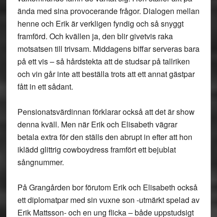
ända med sina provocerande frågor. Dialogen mellan
henne och Erik är verkligen fyndig och så snyggt
framförd. Och kvällen ja, den blir givetvis raka
motsatsen till trivsam. Middagens biffar serveras bara
på ett vis – så hårdstekta att de studsar på tallriken
och vin går inte att beställa trots att ett annat gästpar
fått in ett sådant.
Pensionatsvärdinnan förklarar också att det är show
denna kväll. Men när Erik och Elisabeth vägrar
betala extra för den ställs den abrupt in efter att hon
iklädd glittrig cowboydress framfört ett bejublat
sångnummer.
På Grangården bor förutom Erik och Elisabeth också
ett diplomatpar med sin vuxne son -utmärkt spelad av
Erik Mattsson- och en ung flicka – både uppstudsigt