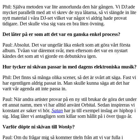
Phil: Själva metoden var lite annorlunda den här gången. Vi DJ:ade
mycket parallellt med att vi skrev de nya låtarna, så vi slängde in lite
nytt material i våra DJ-set vilket var något vi aldrig hade provat
tidigare. Det skulle visa sig vara en bra liten övning.
Det låter på er som att det var en ganska enkel process?
Paul: Absolut. Det var ungefär lika enkelt som att göra vårt första
album. Tvåan var däremot svår, men eftersom det var en nystart
kändes det som att vi gjorde en debutskiva igen.
Hur tycker ni skivan passar in med dagens elektroniska musik?
Phil: Det finns så många olika scener, så det är svårt att säga. Fast vi
har egentligen aldrig passat in. Man skulle kunna säga att det har
varit vår agenda att inte passa in.
Paul: När andra artister provar på en ny stil brukar de göra det under
ett annat namn, men vi har alltid använt Orbital. Sedan inspireras vi
konstant av saker vi hör.
Satan
har ju till exempel inslag av hiphop i
sig. Idag låter vi antagligen som killar som hållit på i över tjugo år.
Varför döpte ni skivan till
Wonky
?
Paul: Om du frågar mig så kommer titeln från att vi var fulla i