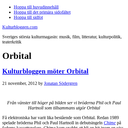
Hoppa till huvudinnehåll
Hoppa till det primära sidofältet
Hoppa till sidfot
Kulturbloggen.com
Sveriges största kulturmagasin: musik, film, litteratur, kulturpolitik,
teaterkritik
Orbital
Kulturbloggen möter Orbital
21 november, 2012
by
Jonatan Södergren
Från vänster till höger på bilden ser vi bröderna Phil och Paul
Hartnoll som tillsammans utgör Orbital
Få elektroniska har varit lika bestående som Orbital. Redan 1989
spelade bröderna Phil och Paul Hartnoll in debutsingeln
Chime
på
faderns kassettspelare.
Chime
kom snabbt att bli en hit inom en viss