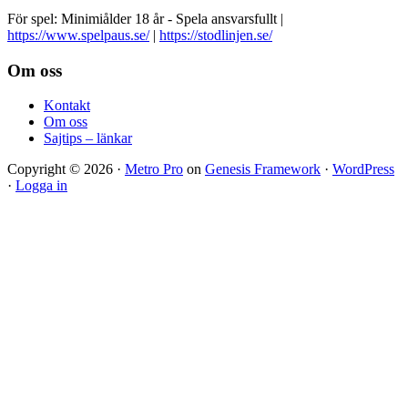
För spel: Minimiålder 18 år - Spela ansvarsfullt |
https://www.spelpaus.se/
|
https://stodlinjen.se/
Footer
Om oss
Kontakt
Om oss
Sajtips – länkar
Copyright © 2026 ·
Metro Pro
on
Genesis Framework
·
WordPress
·
Logga in