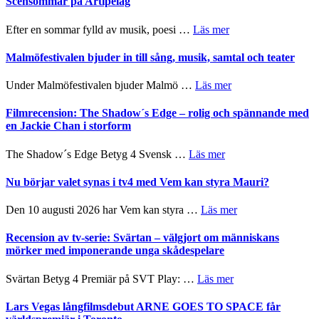
Scensommar på Artipelag
bortom
fascinerande,
genrens
spännande
om
Efter en sommar fylld av musik, poesi …
Läs mer
vidsträckta
och
Lena
terräng
ger
Endre,
Malmöfestivalen bjuder in till sång, musik, samtal och teater
mycket
Hannes
att
Meidal
om
Under Malmöfestivalen bjuder Malmö …
Läs mer
tänka
och
Malmöfestivalen
på
Roland
bjuder
Filmrecension: The Shadow´s Edge – rolig och spännande med
Pöntinen
in
en Jackie Chan i storform
avslutar
till
Scensommar
sång,
om
The Shadow´s Edge Betyg 4 Svensk …
Läs mer
på
musik,
Filmrecension:
Artipelag
samtal
The
Nu börjar valet synas i tv4 med Vem kan styra Mauri?
och
Shadow
teater
´s
om
Den 10 augusti 2026 har Vem kan styra …
Läs mer
Edge
Nu
–
börjar
Recension av tv-serie: Svärtan – välgjort om människans
rolig
valet
mörker med imponerande unga skådespelare
och
synas
spännande
i
om
Svärtan Betyg 4 Premiär på SVT Play: …
Läs mer
med
tv4
Recension
en
med
av
Lars Vegas långfilmsdebut ARNE GOES TO SPACE får
Jackie
Vem
tv-