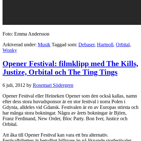
Foto: Emma Andersson
Arkiverad under:
Musik
Taggad som:
Debaser
,
Hartnoll
,
Orbital
,
Wonky
Opener Festival: filmklipp med The Kills,
Justize, Orbital och The Ting Tings
6 juli, 2012
by
Rosemari Södergren
Opener Festival eller Heineken Opener som den också kallas, namn
efter dess stora huvudsponsor är en stor festival i norra Polen i
Gdynia, alldeles vid Gdansk. Festivalen är en av Europas största och
har många stora bokningar. Några av årets bokningar är Björn,
Franz Ferdinand, New Order, Bloc Party. Bon Iver, Justice och
Orbital.
Att åka till Opener Festival kan vara ett bra alternativ.
Festivalbiljetten är betydligt billigare än på liknande storfestivaler,