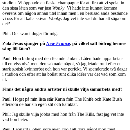
studion. Vi öppnade en flaska champagne för att fira att vi spelat in
den sista låten som var just
Wonky
. Vi hade inte kunnat komma
överens om någon annan titel innan men i en berusad anda bestämde
vi oss för att kalla skivan
Wonky
. Jag vet inte vad du har att säga om
det?
Phil: Det svaret duger för mig.
Zola Jesus sjunger på
New France
,
på vilket sätt bidrog hennes
sång till låten?
Paul: Hon bidrog med den felande länken. Låten hade upparbetats
till en viss nivå men den saknade något, så jag letade runt efter en
stark gotisk kvinnoröst och hon var perfekt. Vi spenderade två dagar
i studion och efter att ha bollat runt olika idéer var det vad som kom
ut.
Finns det några andra artister ni skulle vilja samarbeta med?
Paul: Högst på min lista står Karin från The Knife och Kate Bush
eftersom de har sin egen stil och karaktär.
Phil: Jag skulle vilja jobba med hon från The Kills, fast jag vet inte
vad hon heter.
Paul: Leonard Cohen vore även coolt att göra något ihop med.