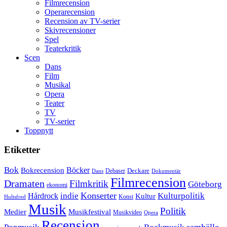
Filmrecension
Operarecension
Recension av TV-serier
Skivrecensioner
Spel
Teaterkritik
Scen
Dans
Film
Musikal
Opera
Teater
TV
TV-serier
Toppnytt
Etiketter
Bok
Bokrecension
Böcker
Deckare
Debaser
Dokumentär
Dans
Filmrecension
Dramaten
Filmkritik
Göteborg
ekonomi
Konserter
Hårdrock
indie
Kulturpolitik
Kultur
Konst
Hultsfred
Musik
Politik
Musikfestival
Medier
Musikvideo
Opera
Recension