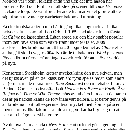
Mörkret var tjockt i lokalen ändå undgick det inte någon när
bröderna Paul och Phil Hartnoll klev på scenen till
Time Becomes
hackande loop. De var iförda lysande hjälmar vilket gjorde att de
såg ut som rejvande gruvarbetare bakom all utrustning.
Få elektroniska akter har ju hållit igång lika länge och varit lika
betydelsefulla som brittiska Orbital. 1989 spelade de in sin första
låt
Chime
på kassettband. Låten spred sig och blev snabbt populär
inom den rave-scen som växte fram under 90-talet. 2009
återförenades bröderna för att fira 20-årsjubileumet av
Chime
efter
att ha gått skilda vägar 2004. Nu är de tillbaka med
Wonky
– deras
första album efter återföreningen
–
och redo för att ta över världen
på nytt.
Konserten i Stockholm kretsar mycket kring den nya skivan, men
det bjuds även på en del klassiker.
Halcyon
spelas redan som andra
låt (om man inte räknar med
Time Becomes
) och innehåller bitar av
Belinda Carlisles ostiga 80-talshit
Heaven is a Place on Earth
. Även
Belfast
och
Doctor Who Theme
möts av jubel och trots att de har en
del år på nacken känns de förvånansvärt tidlösa. Det beror delvis på
att bröderna Hartnoll experimenterar mycket med låtarna på scen,
men en minst lika faktor är att de aldrig verkar ha brytt sig om att
passa in i någon särskild genre.
Av de nya låtarna sticker
New France
ut och det gör ingenting att
Zola Jesus bara är med i samplad form – hennes starka, gotiska röst