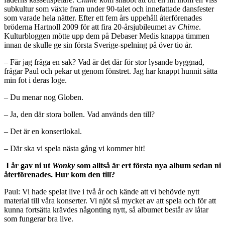
subkultur som växte fram under 90-talet och innefattade dansfester
som varade hela nätter. Efter ett fem års uppehåll återförenades
bröderna Hartnoll 2009 för att fira 20-årsjubileumet av
Chime
.
Kulturbloggen mötte upp dem på Debaser Medis knappa timmen
innan de skulle ge sin första Sverige-spelning på över tio år.
– Får jag fråga en sak? Vad är det där för stor lysande byggnad,
frågar Paul och pekar ut genom fönstret. Jag har knappt hunnit sätta
min fot i deras loge.
– Du menar nog Globen.
– Ja, den där stora bollen. Vad används den till?
– Det är en konsertlokal.
– Där ska vi spela nästa gång vi kommer hit!
I år gav ni ut
Wonky
som alltså är ert första nya album sedan ni
återförenades. Hur kom den till?
Paul: Vi hade spelat live i två år och kände att vi behövde nytt
material till våra konserter. Vi njöt så mycket av att spela och för att
kunna fortsätta krävdes någonting nytt, så albumet består av låtar
som fungerar bra live.