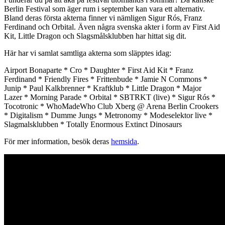
Berlin Festival som äger rum i september kan vara ett alternativ.
Bland deras första akterna finner vi nämligen Sigur Rós, Franz
Ferdinand och Orbital. Även några svenska akter i form av First Aid
Kit, Little Dragon och Slagsmålsklubben har hittat sig dit.
Här har vi samlat samtliga akterna som släpptes idag:
Airport Bonaparte * Cro * Daughter * First Aid Kit * Franz
Ferdinand * Friendly Fires * Frittenbude * Jamie N Commons *
Junip * Paul Kalkbrenner * Kraftklub * Little Dragon * Major
Lazer * Morning Parade * Orbital * SBTRKT (live) * Sigur Rós *
Tocotronic * WhoMadeWho Club Xberg @ Arena Berlin Crookers
* Digitalism * Dumme Jungs * Metronomy * Modeselektor live *
Slagmalsklubben * Totally Enormous Extinct Dinosaurs
För mer information, besök deras
hemsida
.