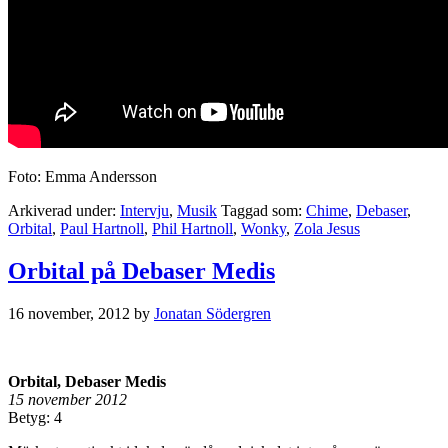
Foto: Emma Andersson
Arkiverad under:
Intervju
,
Musik
Taggad som:
Chime
,
Debaser
,
Orbital
,
Paul Hartnoll
,
Phil Hartnoll
,
Wonky
,
Zola Jesus
Orbital på Debaser Medis
16 november, 2012
by
Jonatan Södergren
Orbital, Debaser Medis
15 november 2012
Betyg: 4