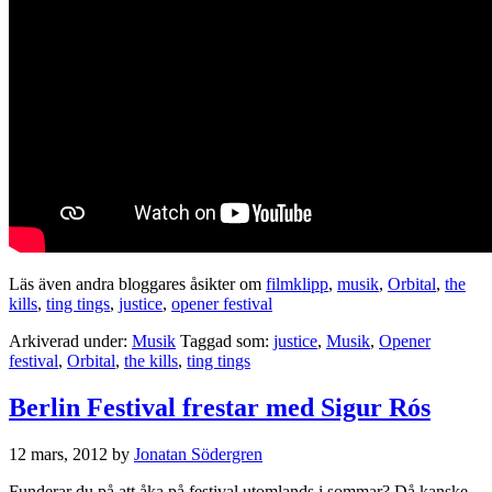
Läs även andra bloggares åsikter om
filmklipp
,
musik
,
Orbital
,
the
kills
,
ting tings
,
justice
,
opener festival
Arkiverad under:
Musik
Taggad som:
justice
,
Musik
,
Opener
festival
,
Orbital
,
the kills
,
ting tings
Berlin Festival frestar med Sigur Rós
12 mars, 2012
by
Jonatan Södergren
Funderar du på att åka på festival utomlands i sommar? Då kanske