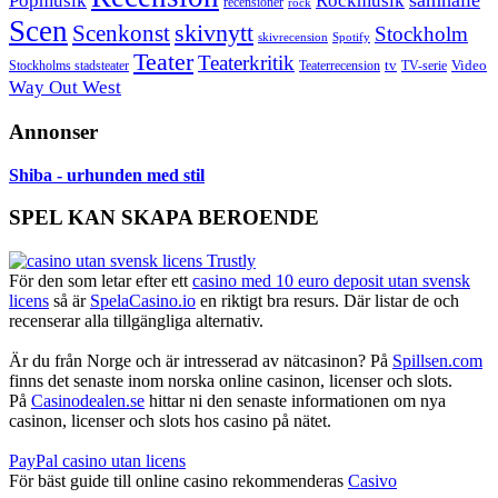
samhälle
Popmusik
Rockmusik
recensioner
rock
Scen
skivnytt
Scenkonst
Stockholm
skivrecension
Spotify
Teater
Teaterkritik
Video
Stockholms stadsteater
tv
Teaterrecension
TV-serie
Way Out West
Annonser
Shiba - urhunden med stil
SPEL KAN SKAPA BEROENDE
För den som letar efter ett
casino med 10 euro deposit utan svensk
licens
så är
SpelaCasino.io
en riktigt bra resurs. Där listar de och
recenserar alla tillgängliga alternativ.
Är du från Norge och är intresserad av nätcasinon? På
Spillsen.com
finns det senaste inom norska online casinon, licenser och slots.
På
Casinodealen.se
hittar ni den senaste informationen om nya
casinon, licenser och slots hos casino på nätet.
PayPal casino utan licens
För bäst guide till online casino rekommenderas
Casivo