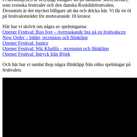
som svenska festivaler och den danska Roskildefestivalen.
Dessutom är det mycket billigare att äta och dricka här. Vi får en öl
på festivalområdet för motsvarande 18 kronor.
Här har vi skrivit om några av spelningarna:
Opener Festival: Bon Iver – överraskande bra på en festivalscen
New Order – bilder, recension och filmklipp
Opener Festival: Justice
Opener Festival: Wiz Khalifa – recension och filmklipp
Opener Festival: Intryck från Björk
Och här har vi samlat ihop några filmklipp från olika spelningar på
festivalen.