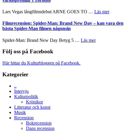
världspremiär i Toronto
Chan
kan
serie:
i
styra
Svärtan
storform
om
Lars Vegas långfilmsdebut ARNE GOES TO …
Läs mer
Mauri?
–
Lars
välgjort
Vegas
Filmrecension: Spider-Man: Brand New Day – kan vara den
om
långfilmsde
bästa Spider-Man filmen någonsin
människans
ARNE
mörker
GOES
om
Spider-Man: Brand New Day Betyg 5 …
Läs mer
med
TO
Filmrecension:
imponerande
SPACE
Spider-
Följ oss på Facebook
unga
får
Man:
skådespelare
världspremi
Brand
Här hittar du Kulturbloggen på Facebook.
i
New
Toronto
Day
Kategorier
–
kan
..
vara
Intervju
den
Kulturpolitik
bästa
Krönikor
Spider-
Litteratur och konst
Man
Musik
filmen
Recension
någonsin
Bokrecension
Dans recension