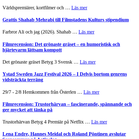
om
Världspremiärer, kortfilmer och …
Läs mer
Way
Out
Grattis Shahab Mehrabi till Filmstadens Kulturs stipendium
West
presenterar
om
Farbror Ali och jag (2026). Shahab …
Läs mer
19
Grattis
nya
Shahab
Filmrecension: Det grönaste gräset – en humoristisk och
titlar
Mehrabi
hjärtevarm lättsam kompott
i
till
årets
Filmstadens
om
Det grönaste gräset Betyg 3 Svensk …
Läs mer
filmprogram
Kulturs
Filmrecension:
stipendium
Det
Ystad Sweden Jazz Festival 2026 – I Delvis bortom genrens
grönaste
vidsträckta terräng
gräset
–
om
29/7 - 2/8 Hemkommen från Österlen …
Läs mer
en
Ystad
humoristisk
Sweden
Filmrecension: Trustorhärvan – fascinerande, spännande och
och
Jazz
ger mycket att tänka på
hjärtevarm
Festival
lättsam
2026
om
Trustorhärvan Betyg 4 Premiär på Netflix …
Läs mer
kompott
–
Filmrecension:
I
Trustorhärvan
Lena Endre, Hannes Meidal och Roland Pöntinen avslutar
Delvis
–