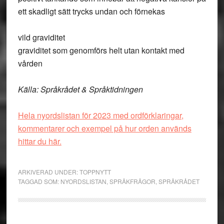
ett skadligt sätt trycks undan och förnekas
vild gravidite
t
graviditet som genomförs helt utan kontakt med
vården
Källa: Språkrådet & Språktidningen
Hela nyordslistan för 2023 med ordförklaringar,
kommentarer och exempel på hur orden används
hittar du här.
ARKIVERAD UNDER:
TOPPNYTT
TAGGAD SOM:
NYORDSLISTAN
,
SPRÅKFRÅGOR
,
SPRÅKRÅDET