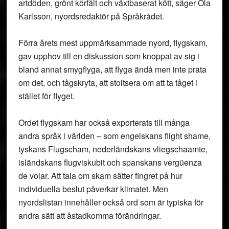
artdöden, grönt körfält och växtbaserat kött, säger Ola
Karlsson, nyordsredaktör på Språkrådet.
Förra årets mest uppmärksammade nyord, flygskam,
gav upphov till en diskussion som knoppat av sig i
bland annat smygflyga, att flyga ändå men inte prata
om det, och tågskryta, att stoltsera om att ta tåget i
stället för flyget.
Ordet flygskam har också exporterats till många
andra språk i världen – som engelskans flight shame,
tyskans Flugscham, nederländskans vliegschaamte,
isländskans flugviskubit och spanskans vergüenza
de volar. Att tala om skam sätter fingret på hur
individuella beslut påverkar klimatet. Men
nyordslistan innehåller också ord som är typiska för
andra sätt att åstadkomma förändringar.