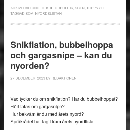
ARKIVERAD UNDER:
KULTURPOLITIK
,
SCEN
,
TOPPNYTT
TAGGAD SOM:
NYORDSLISTAN
Snikflation, bubbelhoppa
och gargasnipe – kan du
nyorden?
27 DECEMBER, 2023
BY
REDAKTIONEN
Vad tycker du om snikflation? Har du bubbelhoppat?
Hört talas om gargasnipe?
Hur bekväm är du med årets nyord?
Språkrådet har tagit fram årets nyordlista.