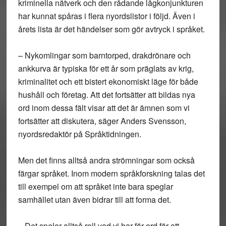
kriminella nätverk och den rådande lågkonjunkturen
har kunnat spåras i flera nyordslistor i följd. Även i
årets lista är det händelser som gör avtryck i språket.
– Nykomlingar som barntorped, drakdrönare och
ankkurva är typiska för ett år som präglats av krig,
kriminalitet och ett bistert ekonomiskt läge för både
hushåll och företag. Att det fortsätter att bildas nya
ord inom dessa fält visar att det är ämnen som vi
fortsätter att diskutera, säger Anders Svensson,
nyordsredaktör på Språktidningen.
Men det finns alltså andra strömningar som också
färgar språket. Inom modern språkforskning talas det
till exempel om att språket inte bara speglar
samhället utan även bidrar till att forma det.
– Det spelar alltså roll vad vi har för ord för att