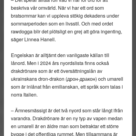
beskriva vår omvärld. När vi har ett ord som
bratsommar kan vi uppleva stökig dekadens under
sommarperioden som en livsstil. Och med ordet
rawdogga blir det plötsligt en grej att göra ingenting,
säger Linnea Hanell.
Engelskan är alltjämt den vanligaste källan till
lånord. Men i 2024 års nyordslista finns också
drakdrönare som är ett översättningslån av
ukrainskans dron-drakon (дрон-дракон) och umarell
som är inlånat från emilianskan, ett språk som talas i
norra Italien.
– Ämnesmässigt är det två nyord som står långt ifrån
varandra. Drakdrönare är en ny typ av vapen medan
en umarell är en äldre man som betraktar ett större
bygge i det offentliga rummet. Men tillsammans är