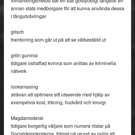
förhandlingsmetod där en stat godtyckligt fängslar en
annan stats medborgare för att kunna använda dessa
i fångutväxlingar
grisch
framtoning som går ut på att se välbeställd ut
grön gumma
tidigare ostraffad kvinna som anlitas av kriminella
nätverk
looksmaxing
strävan att optimera sitt utseende med hjälp av
exempelvis kost, träning, hudvård och kirurgi
Magdamoderat
tidigare borgerlig väljare som numera röstar på
Socialdemokraterna, främst på grund av ovilja att