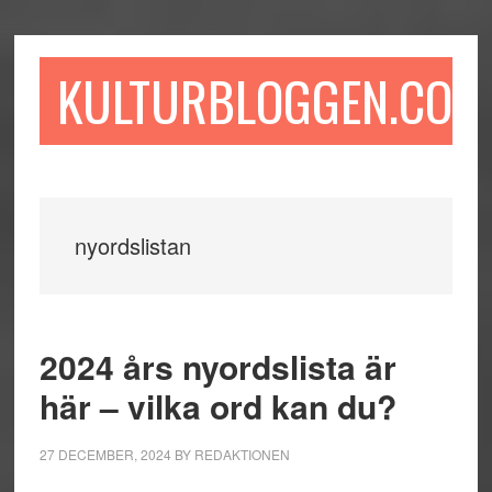
Hoppa
Hoppa
Hoppa
till
till
till
huvudinnehåll
det
sidfot
KULTURBLOGGEN.COM
primära
sidofältet
nyordslistan
2024 års nyordslista är
här – vilka ord kan du?
27 DECEMBER, 2024
BY
REDAKTIONEN