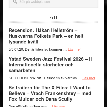
på
webbplatsen
NYTT
Recension: Håkan Hellström –
Huskvarna Folkets Park – en helt
lysande kväll
om
5/5 07.20. Det är tiden jag kommer …
Läs mer
Recension:
Ystad Sweden Jazz Festival 2026 – II
Håkan
Internationella storheter och
Hellström
samarbeten
–
Huskvarna
om
KURT ROSENWINKEL tillhör en av vår tids …
Läs mer
Folkets
Ystad
Se trailern för The X-Files: I Want to
Park
Swede
Believe – Vrach Frankenshtey – med
–
Jazz
Fox Mulder och Dana Scully
en
Festiva
om
helt
2026
Den officiella trailern och …
Läs mer