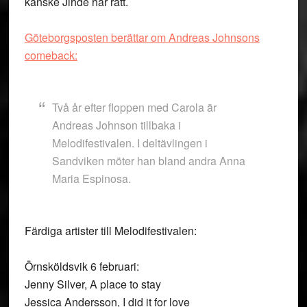
kanske Jihde har rätt.
Göteborgsposten berättar om Andreas Johnsons
comeback:
Två år efter floppen med Carola är
Andreas Johnson tillbaka i
Melodifestivalen. I deltävlingen i
Sandviken möter han bland andra Anna
Maria Espinosa.
Färdiga artister till Melodifestivalen:
Örnsköldsvik 6 februari:
Jenny Silver, A place to stay
Jessica Andersson, I did it for love