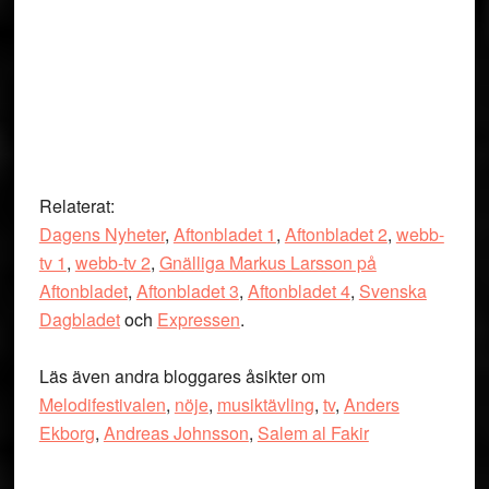
Relaterat:
Dagens Nyheter
,
Aftonbladet 1
,
Aftonbladet 2
,
webb-
tv 1
,
webb-tv 2
,
Gnälliga Markus Larsson på
Aftonbladet
,
Aftonbladet 3
,
Aftonbladet 4
,
Svenska
Dagbladet
och
Expressen
.
Läs även andra bloggares åsikter om
Melodifestivalen
,
nöje
,
musiktävling
,
tv
,
Anders
Ekborg
,
Andreas Johnsson
,
Salem al Fakir