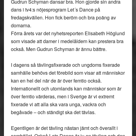
Gudrun Schyman dansar bra. Hon gjorde sin andra
dans i tv4:s nöjesprogram Let´s Dance på
fredagskvällen. Hon fick beröm och bra poäng av
domarna.
Förra årets var det nyhetsreporten Elisabeth Höglund
som visade att damer i medelåldern kan prestera bra
också. Men Gudrun Schyman är ännu bättre.
I dagens så tävlingsfixerade och ungdoms fixerade
samhälle behövs det förebild som visar att människor
kan en hel del när de är över femtio också.
Internationellt och utomlands kan människor som är
över femtio värderas, men i Sverige är vi extremt
fixerade vi att alla ska vara unga, vackra och
begåvade – och ständigt ska det tävlas.
Egentligen är det tävling nästan jämt och överallt i
samhället. Också Lets Dance är ju en tävling och den