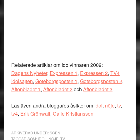
Relaterade artiklar om Idolvinnaren 2009:
Dagens Nyheter
,
Expressen 1
,
Expressen 2
,
TV4
Idolsajten
,
Göteborgsposten 1
,
Göteborgsposten 2
,
Aftonbladet 1
,
Aftonbladet 2
och
Aftonbladet 3
.
Läs även andra bloggares åsikter om
idol
,
nöje
,
tv
,
tv4
,
Erik Grönwall
,
Calle Kristiansson
ARKIVERAD UNDER:
SCEN
TAGGAD SOM:
IDOL
,
NÖJE
,
TV