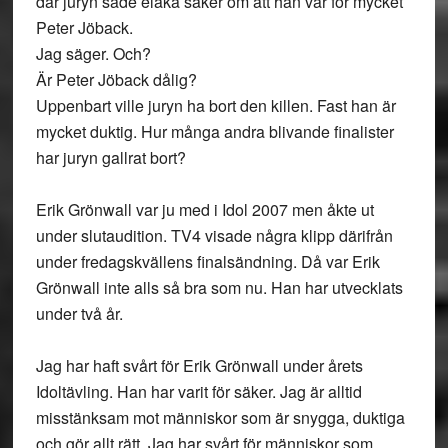
där juryn sade elaka saker om att han var för mycket
Peter Jöback.
Jag säger. Och?
Är Peter Jöback dålig?
Uppenbart ville juryn ha bort den killen. Fast han är
mycket duktig. Hur många andra blivande finalister
har juryn gallrat bort?
Erik Grönwall var ju med i Idol 2007 men åkte ut
under slutaudition. TV4 visade några klipp därifrån
under fredagskvällens finalsändning. Då var Erik
Grönwall inte alls så bra som nu. Han har utvecklats
under två år.
Jag har haft svårt för Erik Grönwall under årets
Idoltävling. Han har varit för säker. Jag är alltid
misstänksam mot människor som är snygga, duktiga
och gör allt rätt. Jag har svårt för människor som