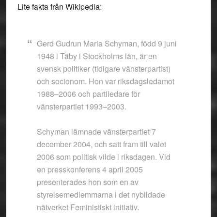
Lite fakta från Wikipedia:
Gerd Gudrun Maria Schyman, född 9 juni
1948 i Täby i Stockholms län, är en
svensk politiker (tidigare vänsterpartist)
och socionom. Hon var riksdagsledamot
1988–2006 och partiledare för
vänsterpartiet 1993–2003.
Schyman lämnade vänsterpartiet 7
december 2004, och satt fram till valet
2006 som politisk vilde i riksdagen. Vid
en presskonferens 4 april 2005
presenterades hon som en av
styrelsemedlemmarna i det nybildade
nätverket Feministiskt initiativ.