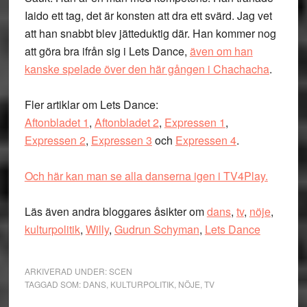
Iaido ett tag, det är konsten att dra ett svärd. Jag vet
att han snabbt blev jätteduktig där. Han kommer nog
att göra bra ifrån sig i Lets Dance,
även om han
kanske spelade över den här gången i Chachacha
.
Fler artiklar om Lets Dance:
Aftonbladet 1
,
Aftonbladet 2
,
Expressen 1
,
Expressen 2
,
Expressen 3
och
Expressen 4
.
Och här kan man se alla danserna igen i TV4Play.
Läs även andra bloggares åsikter om
dans
,
tv
,
nöje
,
kulturpolitik
,
Willy
,
Gudrun Schyman
,
Lets Dance
ARKIVERAD UNDER:
SCEN
TAGGAD SOM:
DANS
,
KULTURPOLITIK
,
NÖJE
,
TV