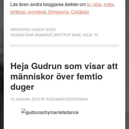
Läs även andra bloggares åsikter om
tv
,
nöje
,
indie
,
brittpop
,
animerat
,
Simpsons
,
Coldplay
ARKIVERAD UNDER:
SCEN
TAGGAD SOM:
ANIMERAT
,
BRITTPOP
,
INDIE
,
NÖJE
,
TV
Heja Gudrun som visar att
människor över femtio
duger
16 JANUARI, 2010
BY
ROSEMARI SÖDERGREN