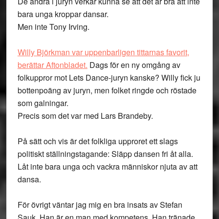
De andra i juryn verkar kunna se att det är bra att inte
bara unga kroppar dansar.
Men inte Tony Irving.
Willy Björkman var uppenbarligen tittarnas favorit,
berättar Aftonbladet.
Dags för en ny omgång av
folkuppror mot Lets Dance-juryn kanske? Willy fick ju
bottenpoäng av juryn, men folket ringde och röstade
som galningar.
Precis som det var med Lars Brandeby.
På sätt och vis är det folkliga upproret ett slags
politiskt ställningstagande: Släpp dansen fri åt alla.
Låt inte bara unga och vackra människor njuta av att
dansa.
För övrigt väntar jag mig en bra insats av Stefan
Sauk. Han är en man med kompetens. Han tränade