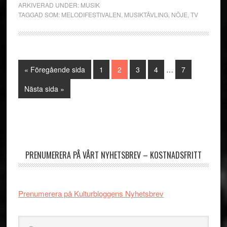
ARKIVERAD UNDER:
MUSIK
TAGGAD SOM:
MELODIFESTIVALEN
,
MUSIKTÄVLING
,
NÖJE
,
TV
Interimistiska
Go
Sida
Sida
Sida
Sida
Sida
«
Föregående sida
1
2
3
4
…
7
sidor
to
utelämnas
Go
Nästa sida »
to
Primärt
sidofält
PRENUMERERA PÅ VÅRT NYHETSBREV – KOSTNADSFRITT
Prenumerera på Kulturbloggens Nyhetsbrev
Sök