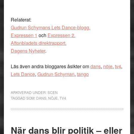
Relaterat:
Gudrun Schymans Lets Dance-blogg.
Expressen 1
och
Expressen 2.
Aftonbladets direktrapport.
Dagens Nyheter
.
Läs även andra bloggares åsikter om
dans
,
nöje
,
tv4
,
Lets Dance
,
Gudrun Schyman
,
tango
ARKIVERAD UNDER:
SCEN
TAGGAD SOM:
DANS
,
NÖJE
,
TV4
När dans blir politik – eller