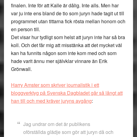
finalen. Inte för att Kalle är dålig. Inte alls. Men har
var ju inte ens bland de tio som juryn hade tagit ut till
programmet utan tittarna fick rösta mellan honom och
en person till.
Det visar hur tydligt som helst att juryn inte har så bra
koll. Och det får mig att misstänka att det mycket väl
kan ha funnits någon som inte kom med och som
hade varit ännu mer självklar vinnare än Erik
Grönwall.
Harry Amster som skriver journalistik i ett
bloggverktyg på Svenska Dagbladet går så långt att
han till och med kräver juryns avgång
:
Jag undrar om det är publikens
oförställda glädje som gör att juryn då och