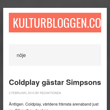
Hoppa
Hoppa
Hoppa
till
till
till
huvudinnehåll
det
sidfot
KULTURBLOGGEN.COM
primära
sidofältet
nöje
Coldplay gästar Simpsons
2 FEBRUARI, 2010
BY
REDAKTIONEN
Äntligen. Coldplay, världens främsta arenaband just