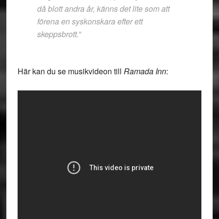
då blott andra år, känns det lite som att
förena en syskonskara efter ett
skeppsbrott.”
Här kan du se musikvideon till
Ramada Inn
: