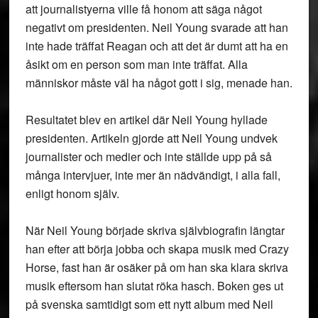
att journalistyerna ville få honom att säga något
negativt om presidenten. Neil Young svarade att han
inte hade träffat Reagan och att det är dumt att ha en
åsikt om en person som man inte träffat. Alla
människor måste väl ha något gott i sig, menade han.
Resultatet blev en artikel där Neil Young hyllade
presidenten. Artikeln gjorde att Neil Young undvek
journalister och medier och inte ställde upp på så
många intervjuer, inte mer än nädvändigt, i alla fall,
enligt honom själv.
När Neil Young började skriva självbiografin längtar
han efter att börja jobba och skapa musik med Crazy
Horse, fast han är osäker på om han ska klara skriva
musik eftersom han slutat röka hasch. Boken ges ut
på svenska samtidigt som ett nytt album med Neil