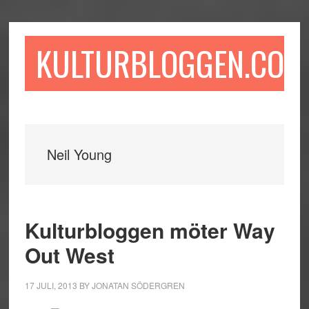
Hoppa
Hoppa
Hoppa
till
till
till
huvudinnehåll
det
sidfot
KULTURBLOGGEN.COM
primära
sidofältet
Neil Young
Kulturbloggen möter Way
Out West
17 JULI, 2013
BY
JONATAN SÖDERGREN