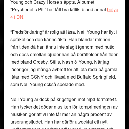
Young och Crazy Horse släppts. Albumet
”Psychedelic Pill” har fått bra kritik, bland annat
betyg
4 i DN.
”Fredsförklaring” är rolig att läsa. Neil Young har flyt i
språket och den känns äkta. Han blandar minnen
från tiden då han ännu inte slagit igenom med nutid
och dess emellan bjuder han på berättelser från tiden
med bland Crosby, Stills, Nash & Young. När jag
läser gör jag många avbrott för att leta reda på gamla
låtar med CSNY och likaså med Buffalo Springfield,
som Neil Young också spelade med.
Neil Young är dock på krigstigen mot mp3-formate4t.
Han tycker det dödar musiken för komprimeringen av
musiken gör att vi inte får mer än några procent av
ursprungsljudet. Han har därför utvecklat ett nytt