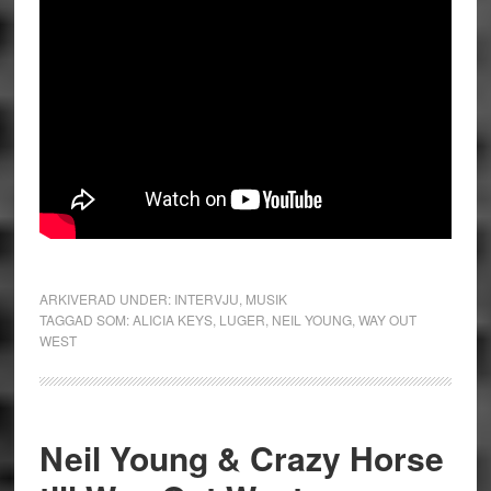
ARKIVERAD UNDER:
INTERVJU
,
MUSIK
TAGGAD SOM:
ALICIA KEYS
,
LUGER
,
NEIL YOUNG
,
WAY OUT
WEST
Neil Young & Crazy Horse