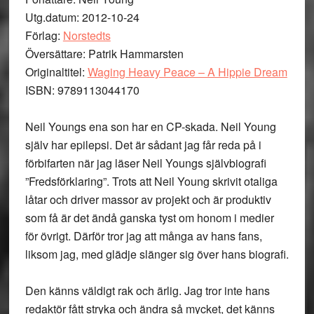
Utg.datum: 2012-10-24
Förlag:
Norstedts
Översättare: Patrik Hammarsten
Originaltitel:
Waging Heavy Peace – A Hippie Dream
ISBN: 9789113044170
Neil Youngs ena son har en CP-skada. Neil Young
själv har epilepsi. Det är sådant jag får reda på i
förbifarten när jag läser Neil Youngs självbiografi
”Fredsförklaring”. Trots att Neil Young skrivit otaliga
låtar och driver massor av projekt och är produktiv
som få är det ändå ganska tyst om honom i medier
för övrigt. Därför tror jag att många av hans fans,
liksom jag, med glädje slänger sig över hans biografi.
Den känns väldigt rak och ärlig. Jag tror inte hans
redaktör fått stryka och ändra så mycket, det känns