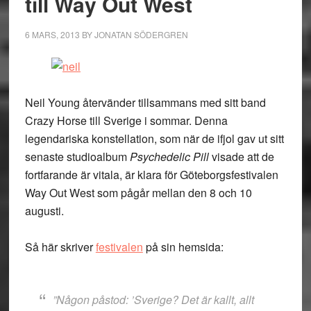
till Way Out West
6 MARS, 2013
BY
JONATAN SÖDERGREN
Neil Young återvänder tillsammans med sitt band
Crazy Horse till Sverige i sommar. Denna
legendariska konstellation, som när de ifjol gav ut sitt
senaste studioalbum
Psychedelic Pill
visade att de
fortfarande är vitala, är klara för Göteborgsfestivalen
Way Out West som pågår mellan den 8 och 10
augusti.
Så här skriver
festivalen
på sin hemsida:
”Någon påstod: ’Sverige? Det är kallt, allt