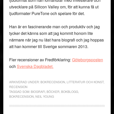
ljudformat som han förhandlar med investerare och
utvecklare på Silicon Valley om, för att kunna få ut
ljudformater PureTone och spelare för det.
Han är en fascinerande man och produktiv och jag
tycker det känns som att jag kommit honom lite
närmare när jag nu läst hans biografi och jag hoppas
att han kommer till Sverige sommaren 2013.
Fler recensioner av Fredförklaring:
Göteborgsposten
och
Svenska Dagbladet.
ARKIVERAD UNDER:
BOKRECENSION
,
LITTERATUR OCH KONST
,
RECENSION
TAGGAD SOM:
BIOGRAFI
,
BÖCKER
,
BOKBLOGG
,
BOKRECENSION
,
NEIL YOUNG