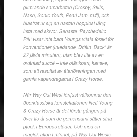
glimrande samarbeten (Crosby, Stills,
Nash, Sonic Youth, Pearl Jam, m.fl), och
blästrat ur sig en nästan hopplöst lång
lista med skivor. Senaste ’Psychedelic
Pill’ visar inte bara Youngs vitala förakt för
konventioner (inledande ’Driftin’ Back’ är
27 jävla minuter!), utan blev lite av en
oväntad succé – inte otänkbart, kanske,
som ett resultat av återföreningen med
gamla vapendragarna i Crazy Horse.
När Way Out West förtjust välkomnar den
überklassiska konstellationen Neil Young
& Crazy Horse är det första gången på
över tio år som de gemensamt sätter sina
pjuck i Europas städer. Och med en
magisk afton i minnet, på Way Out Wests