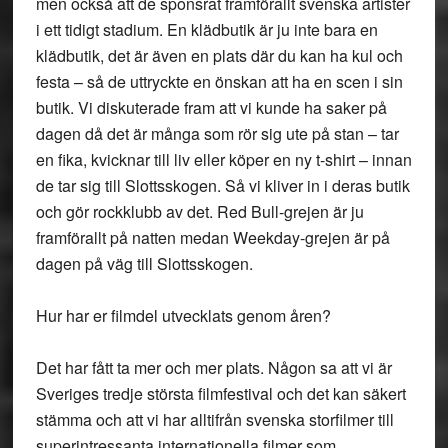
men också att de sponsrat framförallt svenska artister
i ett tidigt stadium. En klädbutik är ju inte bara en
klädbutik, det är även en plats där du kan ha kul och
festa – så de uttryckte en önskan att ha en scen i sin
butik. Vi diskuterade fram att vi kunde ha saker på
dagen då det är många som rör sig ute på stan – tar
en fika, kvicknar till liv eller köper en ny t-shirt – innan
de tar sig till Slottsskogen. Så vi kliver in i deras butik
och gör rockklubb av det. Red Bull-grejen är ju
framförallt på natten medan Weekday-grejen är på
dagen på väg till Slottsskogen.
Hur har er filmdel utvecklats genom åren?
Det har fått ta mer och mer plats. Någon sa att vi är
Sveriges tredje största filmfestival och det kan säkert
stämma och att vi har alltifrån svenska storfilmer till
superintressanta internationella filmer som