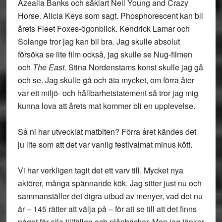
Azealia Banks och såklart Neil Young and Crazy
Horse. Alicia Keys som sagt. Phosphorescent kan bli
årets Fleet Foxes-ögonblick. Kendrick Lamar och
Solange tror jag kan bli bra. Jag skulle absolut
försöka se lite film också, jag skulle se Nug-filmen
och
The East
. Stina Nordenstams konst skulle jag gå
och se. Jag skulle gå och äta mycket, om förra åter
var ett miljö- och hållbarhetstatement så tror jag mig
kunna lova att årets mat kommer bli en upplevelse.
Så ni har utvecklat matbiten? Förra året kändes det
ju lite som att det var vanlig festivalmat minus kött.
Vi har verkligen tagit det ett varv till. Mycket nya
aktörer, många spännande kök. Jag sitter just nu och
sammanställer det digra utbud av menyer, vad det nu
är – 145 rätter att välja på – för att se till att det finns
något för alla tillfällen och plånböcker. Men jag tänker