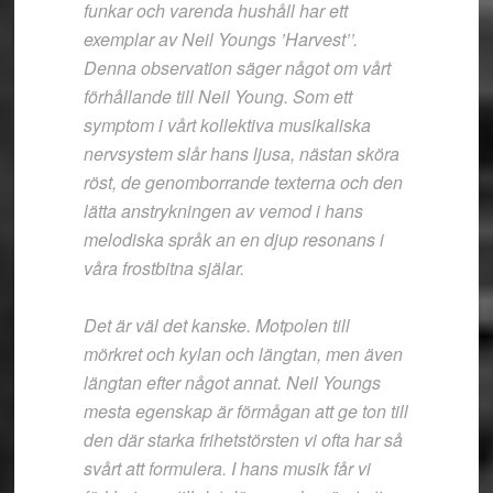
funkar och varenda hushåll har ett
exemplar av Neil Youngs ’Harvest’’.
Denna observation säger något om vårt
förhållande till Neil Young. Som ett
symptom i vårt kollektiva musikaliska
nervsystem slår hans ljusa, nästan sköra
röst, de genomborrande texterna och den
lätta anstrykningen av vemod i hans
melodiska språk an en djup resonans i
våra frostbitna själar.
Det är väl det kanske. Motpolen till
mörkret och kylan och längtan, men även
längtan efter något annat. Neil Youngs
mesta egenskap är förmågan att ge ton till
den där starka frihetstörsten vi ofta har så
svårt att formulera. I hans musik får vi