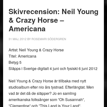
Skivrecension: Neil Young
& Crazy Horse –
Americana
31 MAJ, 2012
BY
ROSEMARI SÖDERGREN
Artist: Neil Young & Crazy Horse
Titel: Americana
Betyg 5
Släpps i Sverige digitalt 4 juni och fysiskt 6 juni 2012
Neil Young & Crazy Horse är tillbaka med nytt
studioalbum efter nio års tystnad. Efterlängtat. Men
vad är det då de släpper? Jo en samling
amerikanska folksånger som ”Oh Susannah”,
”Clementine” och ”This Land is Your Land”.