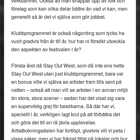
verksamhet. Också att man snappar upp av folk och
företag som kan olika delar bättre än vad vi kan, men
generellt så är det vi själva som gör jobbet.
Klubbprogrammet är också någonting som tycks ha
vuxit gradvis från år till år, hur har ni försökt utveckla
den aspekten av festivalen i år?
Första året då Stay Out West, som då inte ens hette
Stay Out West utan just klubbprogrammet, bara var
en bonus ville vi själva se artister fram tills sent på
natten – också att man vill se artister i en annan miljö
än stora, stora scener – sedan har det visat sig vara
en superviktig grej för besökarna. Så där har vi,
speciellt i år, verkligen lagt krut på att förbättra det
och göra det till en rå jävla upplevelse.
Artistbokningsdelen har fortlöpt, givetvis vill vi peta i
vissa saker, men vi har främst tittat på lokaler och hur