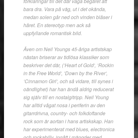
förklaringar till det där vaga begäret att
bara dra. Vara på väg, ut i det okända,
medan solen går ned och vinden blåser i
håret. En stereotyp men ack så
uppfyllande romantisk bild.
Även om Neil Youngs 45-åriga artistskap
nästan briserar av tidlösa klassiker som
beskriver det där, (’Heart of Gold’, ’Rockin
in the Free World’, ’Down by the River’,
’Cinnamon Girl’, och så vidare, till synes i
oändlighet) har han ändå aldrig reducerat
sig själv till en nostalgitripp. Neil Young
har alltid vågat nosa i periferin av den
gitarrdrivna, country- och folkdoftande
rock som är aortan i hans artiskskap. Han
har experimenterat med blues, electronica
och rockabilly, ingått i mängder med