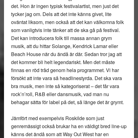
det. Hon är ingen typisk festivalartist, men just det
tycker jag om. Dels att det inte känns givet, lite
oväntat liksom, men också att det kan välkomna folk
som vanligtvis inte tänker att de ska gå på festival.
Det kan introducera folk till massa annan grym
musik, att du hittar Solange, Kendrick Lamar eller
Beach House när du ändå är där. Sedan tror jag att
det kommer bli helt legendariskt. Men det måste
finnas en röd tråd genom hela programmet. Vi har
försökt att inte vara så headlinestyrda. Det ska vara
bra musik, men inte så kategoriserat – det får vara
rock’n’roll, R&B eller dansmusik, vad man nu
behagar sätta för label på det, så länge det är grymt.
Jämfört med exempelvis Roskilde som just
genremässigt också brukar ha en väldigt bred line-up
känns det ändå som att Way Out West har en