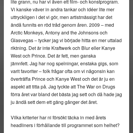
lite grann, nu har vi även ett film- och konstprogram.
Vi kanske väver in andra tankar och idéer lite mer
uttryckligen i det vi gör, men artistmässigt har det
ändå funnits en röd tråd genom åren. 2009 – med
Arctic Monkeys, Antony and the Johnsons och
Glasvegas – tycker jag vi började hitta en mer uttalad
riktning. Det är inte Kraftwerk och Blur eller Kanye
West och Prince. Det är fett, men ganska
jämnfett. Jag har nog spelningar, enstaka gigs, som
varit favoriter – folk frågar ofta om vi någonsin kan
överträffa Prince och Kanye West och det är ju en
aspekt att titta på. Jag tyckte att The War on Drugs
förra året var bland det bästa jag sett och då hade jag
ju ändå sett dem ett gäng gånger det året.
Vilka kriterier har ni försökt täcka in med årets
headliners i förhållande till programmet som helhet?