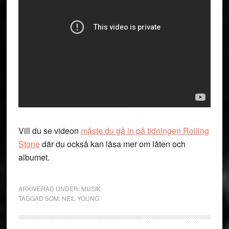
Vill du se videon
måste du gå in på tidningen Rolling
Stone
där du också kan läsa mer om låten och
albumet.
ARKIVERAD UNDER:
MUSIK
TAGGAD SOM:
NEIL YOUNG