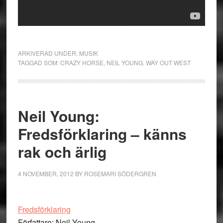
ARKIVERAD UNDER:
MUSIK
TAGGAD SOM:
CRAZY HORSE
,
NEIL YOUNG
,
WAY OUT WEST
Neil Young:
Fredsförklaring – känns
rak och ärlig
4 NOVEMBER, 2012
BY
ROSEMARI SÖDERGREN
Fredsförklaring
Författare: Neil Young