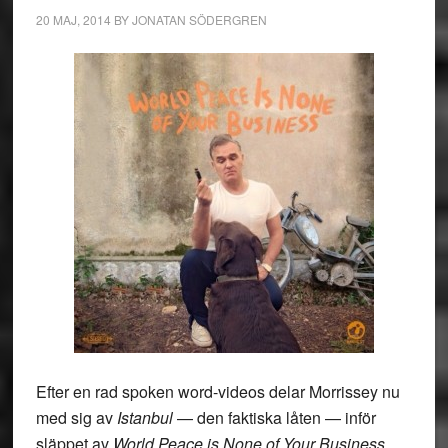
20 MAJ, 2014
BY
JONATAN SÖDERGREN
Efter en rad spoken word-videos delar Morrissey nu
med sig av
Istanbul
— den faktiska låten — inför
släppet av
World Peace is None of Your Business
,