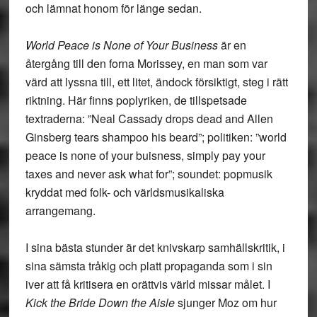
och lämnat honom för länge sedan.
World Peace is None of Your Business
är en
återgång till den forna Morissey, en man som var
värd att lyssna till, ett litet, ändock försiktigt, steg i rätt
riktning. Här finns poplyriken, de tillspetsade
textraderna: ”Neal Cassady drops dead and Allen
Ginsberg tears shampoo his beard”; politiken: ”world
peace is none of your buisness, simply pay your
taxes and never ask what for”; soundet: popmusik
kryddat med folk- och världsmusikaliska
arrangemang.
I sina bästa stunder är det knivskarp samhällskritik, i
sina sämsta tråkig och platt propaganda som i sin
iver att få kritisera en orättvis värld missar målet. I
Kick the Bride Down the Aisle
sjunger Moz om hur