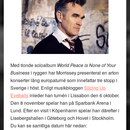
Med tionde soloalbum
World Peace is None of Your
Business
i ryggen har Morrissey presenterat en arton
konserter lång europaturné som innefattar tre stopp i
Sverige i höst. Enligt musikbloggen
Slicing Up
Eyeballs
inleder han turnén i Lissabon den 6 oktober.
Den 8 november spelar han på Sparbank Arena i
Lund. Efter en visit i Köpenhamn spelar han därefter i
Lisebergshallen i Göteborg och Hovet i Stockholm.
Du kan se samtliga datum här nedan: