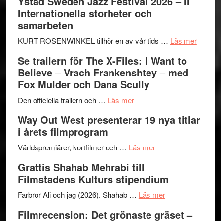
Ystad Sweden Jazz Festival 2026 – II
Internationella storheter och
samarbeten
om
KURT ROSENWINKEL tillhör en av vår tids …
Läs mer
Ystad
Se trailern för The X-Files: I Want to
Swede
Believe – Vrach Frankenshtey – med
Jazz
Fox Mulder och Dana Scully
Festiva
om
2026
Den officiella trailern och …
Läs mer
Se
–
Way Out West presenterar 19 nya titlar
trailern
II
i årets filmprogram
för
Internat
The
om
storhet
Världspremiärer, kortfilmer och …
Läs mer
X-
Way
och
Grattis Shahab Mehrabi till
Files:
Out
samarb
Filmstadens Kulturs stipendium
I
West
Want
presenterar
om
Farbror Ali och jag (2026). Shahab …
Läs mer
to
19
Grattis
Filmrecension: Det grönaste gräset –
Believe
nya
Shahab