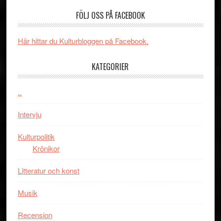
en
av
med
FÖLJ OSS PÅ FACEBOOK
Jackie
tv-
Vem
Chan
serie:
kan
i
Svärtan
styra
Här hittar du Kulturbloggen på Facebook.
storform
–
Mauri?
välgjort
KATEGORIER
om
människans
..
mörker
med
Intervju
imponerande
unga
Kulturpolitik
skådespelar
Krönikor
Litteratur och konst
Musik
Recension