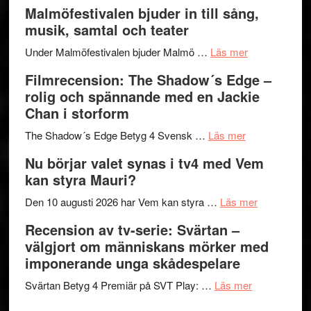
vidsträckta
Lena
och
Malmöfestivalen bjuder in till sång,
terräng
Endre,
ger
musik, samtal och teater
Hannes
mycket
om
Meidal
att
Under Malmöfestivalen bjuder Malmö …
Läs mer
Malmöfestiva
och
tänka
Filmrecension: The Shadow´s Edge –
bjuder
Roland
på
rolig och spännande med en Jackie
in
Pöntinen
Chan i storform
till
avslutar
om
sång,
Scensommar
The Shadow´s Edge Betyg 4 Svensk …
Läs mer
Filmrecension
musik,
på
Nu börjar valet synas i tv4 med Vem
The
samtal
Artipelag
kan styra Mauri?
Shadow
och
´s
teater
om
Den 10 augusti 2026 har Vem kan styra …
Läs mer
Edge
Nu
Recension av tv-serie: Svärtan –
–
börjar
välgjort om människans mörker med
rolig
valet
imponerande unga skådespelare
och
synas
spännande
om
i
Svärtan Betyg 4 Premiär på SVT Play: …
Läs mer
med
Recension
tv4