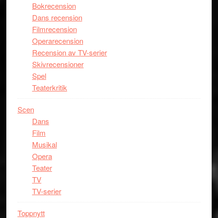
Bokrecension
Dans recension
Filmrecension
Operarecension
Recension av TV-serier
Skivrecensioner
Spel
Teaterkritik
Scen
Dans
Film
Musikal
Opera
Teater
TV
TV-serier
Toppnytt