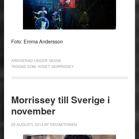
Foto: Emma Andersson
ARKIVERAD UNDER:
MUSIK
TAGGAD SOM:
HOVET
,
MORRISSEY
Morrissey till Sverige i
november
26 AUGUSTI, 2014
BY
REDAKTIONEN