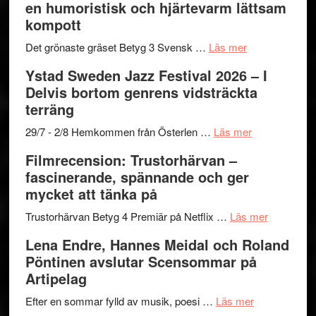
en humoristisk och hjärtevarm lättsam
–
titlar
Mehrabi
kompott
Vrach
i
till
Frankenshtey
årets
Filmstadens
om
Det grönaste gräset Betyg 3 Svensk …
Läs mer
–
filmprogram
Kulturs
Filmrecension:
Ystad Sweden Jazz Festival 2026 – I
med
stipendium
Det
Delvis bortom genrens vidsträckta
Fox
grönaste
terräng
Mulder
gräset
och
–
om
29/7 - 2/8 Hemkommen från Österlen …
Läs mer
Dana
en
Ystad
Filmrecension: Trustorhärvan –
Scully
humoristisk
Sweden
fascinerande, spännande och ger
och
Jazz
mycket att tänka på
hjärtevarm
Festival
lättsam
2026
om
Trustorhärvan Betyg 4 Premiär på Netflix …
Läs mer
kompott
–
Filmrecens
Lena Endre, Hannes Meidal och Roland
I
Trustorhä
Pöntinen avslutar Scensommar på
Delvis
–
Artipelag
bortom
fascineran
genrens
om
spännand
Efter en sommar fylld av musik, poesi …
Läs mer