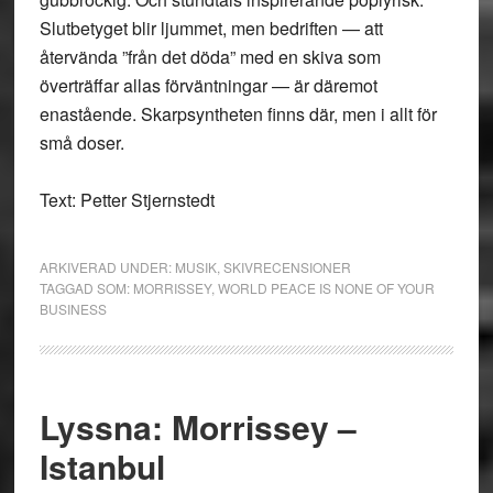
Slutbetyget blir ljummet, men bedriften — att
återvända ”från det döda” med en skiva som
överträffar allas förväntningar — är däremot
enastående. Skarpsyntheten finns där, men i allt för
små doser.
Text: Petter Stjernstedt
ARKIVERAD UNDER:
MUSIK
,
SKIVRECENSIONER
TAGGAD SOM:
MORRISSEY
,
WORLD PEACE IS NONE OF YOUR
BUSINESS
Lyssna: Morrissey –
Istanbul