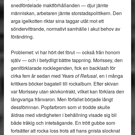
snedfördelade maktförhållanden — djur jämte
människan, arbetaren jämte storstadspolitikern. Den
arga igelkotten riktar sina taggar utåt mot ett
söndervittrande, normativt samhälle i akut behov av
förändring.
Problemet: vi har hört det förut — också från honom
själv — och i betydligt bättre tappning. Morissey, den
geniförklarade rocklegenden, fick en backlash för
cirka fem år sedan med
Years of Refusal
, en i många
kritikers böcker bagatell till rockalbum. Efter skivan
var Morissey utan skivkontrakt, vilket kan förklara den
långvariga frånvaron. Men förfallet började långt
dessförinnan. Popfarbrorn som vi trodde skulle
åldras med värdigheten i behållning visade sig bli
både tråkig och intetsägande. En trött gubbe som
fortsätter att rocka loss trots att hans gnista slocknat