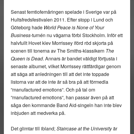
Senast femtiofemåringen spelade i Sverige var på
Hultsfredsfestivalen 2011. Efter stopp i Lund och
Göteborg hade
World Peace is None of Your
Business-
turnén nu vägarna förbi Stockholm. Inför ett
halvfullt Hovet klev Morrissey iförd röd skjorta på
scenen till tonerna av The Smiths-klassikern
The
Queen is Dead
. Annars är bandet väldigt förtjusta i
senaste albumet, vilket Morrissey rättfärdigar genom
att säga att anledningen till att det inte toppade
listorna var att de inte är så bra på att förmedla
”manufactured emotions”. Och på tal om
”manufactured emotions”, han passar även på att
såga den kommande Band Aid-singeln han inte blev
inbjuden att medverka på.
Det glimtar till ibland;
Staircase at the University
är