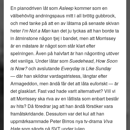
En pianodriven låt som
Asleep
kommer som en
välbehövlig andningspaus mitt i all brötig gubbrock,
och med tanke på att en av låtarna på senaste skivan
heter
I’m Not a Man
kan det ju tyckas att han borde ta
in åtminstone någon tjej i bandet, men att Morrissey
är en mästare är något som står klart efter
spelningen. Även på halvfart är han någonting utöver
det vanliga. Under låtar som
Suedehead
,
How Soon
is Now?
och avslutande
Everyday is Like Sunday
—
där han skildrar vardagstristess, längtar efter
Armageddon, men ändå får det att låta euforiskt — är
det glasklart. Fast vad hade varit alternativet? Vill vi
att Morrissey ska riva av en låtlista som enbart består
av hits? Då föredrar jag att han ändå försöker vara
framåtskridande. Dessutom var det kul att han
uppmärksammade Peter Birros nya tv-drama
Viva
Hate
som sänds på SVT under julen.