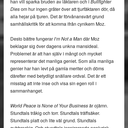
han vill sparka bruden av läktaren och i
Bullfighter
Dies
om hur ingen gråter över att tjurfäktaren dör, då
alla hejar på tjuren. Det är förvånansvärt grund
samhällskritik för att komma ifrån cynikern Moz.
Desto bättre fungerar
I’m Not a Man
där Moz
beklagar sig över dagens unkna mansideal.
Problemet är att han själv i mångt och mycket
representerar det manliga geniet. Som alla manliga
genier har han levt på gamla meriter och döms
därefter med betydligt snällare ordval. Det är ett
misstag att inte inse och visa sin egen roll i
sammanhanget.
World Peace is None of Your Business
är ojämn.
Stundtals tråkig och torr. Stundtals träffsäker.
Stundtals platt och lite väl grund. Stundtals
gubbrockig. Och stundtals inspirerande poplyrisk.