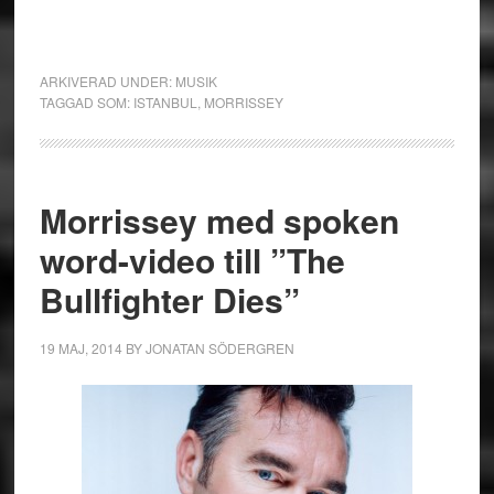
ARKIVERAD UNDER:
MUSIK
TAGGAD SOM:
ISTANBUL
,
MORRISSEY
Morrissey med spoken
word-video till ”The
Bullfighter Dies”
19 MAJ, 2014
BY
JONATAN SÖDERGREN