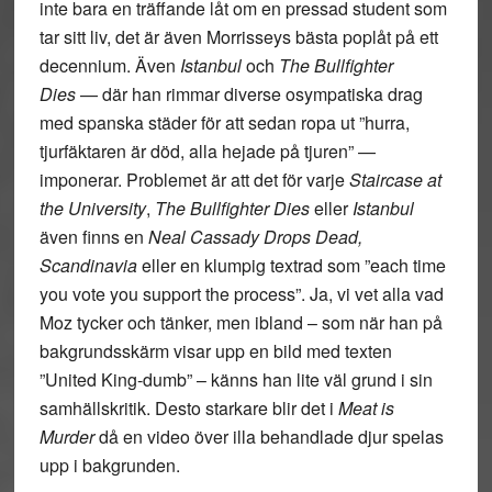
inte bara en träffande låt om en pressad student som
tar sitt liv, det är även Morrisseys bästa poplåt på ett
decennium. Även
Istanbul
och
The Bullfighter
Dies
— där han rimmar diverse osympatiska drag
med spanska städer för att sedan ropa ut ”hurra,
tjurfäktaren är död, alla hejade på tjuren” —
imponerar. Problemet är att det för varje
Staircase at
the University
,
The Bullfighter Dies
eller
Istanbul
även finns en
Neal Cassady Drops Dead,
Scandinavia
eller en klumpig textrad som ”each time
you vote you support the process”. Ja, vi vet alla vad
Moz tycker och tänker, men ibland – som när han på
bakgrundsskärm visar upp en bild med texten
”United King-dumb” – känns han lite väl grund i sin
samhällskritik. Desto starkare blir det i
Meat is
Murder
då en video över illa behandlade djur spelas
upp i bakgrunden.