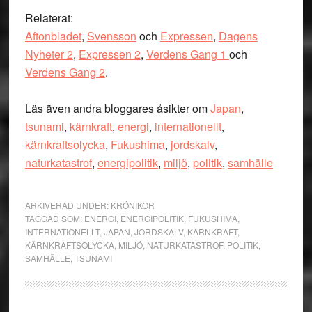
Relaterat:
Aftonbladet
,
Svensson
och
Expressen
,
Dagens
Nyheter 2
,
Expressen 2
,
Verdens Gang 1
och
Verdens Gang 2
.
Läs även andra bloggares åsikter om
Japan
,
tsunami
,
kärnkraft
,
energi
,
internationellt
,
kärnkraftsolycka
,
Fukushima
,
jordskalv
,
naturkatastrof
,
energipolitik
,
miljö
,
politik
,
samhälle
ARKIVERAD UNDER:
KRÖNIKOR
TAGGAD SOM:
ENERGI
,
ENERGIPOLITIK
,
FUKUSHIMA
,
INTERNATIONELLT
,
JAPAN
,
JORDSKALV
,
KÄRNKRAFT
,
KÄRNKRAFTSOLYCKA
,
MILJÖ
,
NATURKATASTROF
,
POLITIK
,
SAMHÄLLE
,
TSUNAMI