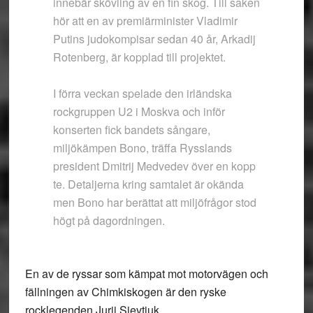
innebär skövling av en fin skog. Till saken
hör att en av premiärminister Vladimir
Putins judokompisar sedan 40 år, Arkadij
Rotenberg, är kopplad till projektet.
I förra veckan spelade den irländska
rockgruppen U2 i Moskva och inför
konserten fick bandets sångare,
miljökämpen Bono, träffa Rysslands
president Dmitrij Medvedev över en kopp
te. Detaljerna kring samtalet är okända
men Bono har berättat att miljöfrågor stod
högt på dagordningen.
En av de ryssar som kämpat mot motorvägen och
fällningen av Chimkiskogen är den ryske
rocklegenden Jurij Sjevtjuk.