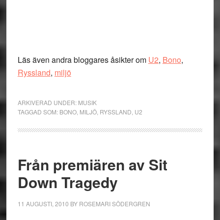
Läs även andra bloggares åsikter om
U2
,
Bono
,
Ryssland
,
miljö
ARKIVERAD UNDER:
MUSIK
TAGGAD SOM:
BONO
,
MILJÖ
,
RYSSLAND
,
U2
Från premiären av Sit
Down Tragedy
11 AUGUSTI, 2010
BY
ROSEMARI SÖDERGREN