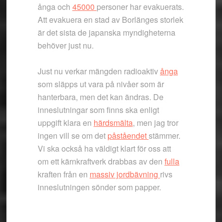
ånga och
45000
personer har evakuerats.
Att evakuera en stad av Borlänges storlek
är det sista de japanska myndigheterna
behöver just nu.
Just nu verkar mängden radioaktiv
ånga
som släpps ut vara på nivåer som är
hanterbara, men det kan ändras. De
inneslutningar som finns ska enligt
uppgift klara en
härdsmälta
, men jag tror
ingen vill se om det
påståendet
stämmer.
Vi ska också ha väldigt klart för oss att
om ett kärnkraftverk drabbas av den
fulla
kraften från en
massiv jordbävning
rivs
inneslutningen sönder som papper.