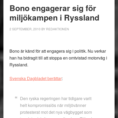
Bono engagerar sig för
miljökampen i Ryssland
2 SEPTEMBER, 2010
BY
REDAKTIONEN
Bono är känd för att engagera sig i politik. Nu verkar
han ha bidragit till att stoppa en omtvistad motorväg i
Ryssland.
Svenska Dagbladet berättar
:
Den ryska regeringen har tidigare varit
helt kompromisslös när miljövänner
protesterat mot det nya vägbygget som