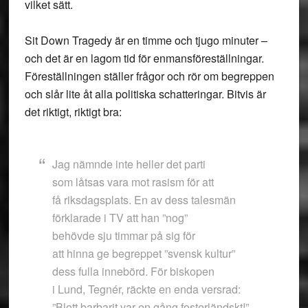
vilket sätt.
Sit Down Tragedy är en timme och tjugo minuter –
och det är en lagom tid för enmansföreställningar.
Föreställningen ställer frågor och rör om begreppen
och slår lite åt alla politiska schatteringar. Bitvis är
det riktigt, riktigt bra:
Jag nämnde inte heller det parti
som låtsas vara mot rasism för att
få riksdagsplats. En av dess talesmän
förklarade i TV att han ”nog”
behövde sju timmar på sig för
att hinna ge begreppet ”svensk kultur”
dess fulla innebörd. För biskopen
i Lund, Tegnér, räckte en enda versrad:
”Blott barbarit var en gång fosterländskt!”