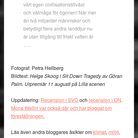
vårt egen civilisationstillväxt
och välmåga för ögonen! När mer
än två miljarder människor och
betydligt flera andra landdjur nu
är utan tillgång till friskt vatten är
…..
Fotograf: Petra Hellberg
Bildtext:
Helge Skoog i Sit Down Tragedy av Göran
Palm. Urpremiär 11 augusti på Lilla scenen
Uppdatering:
Recension i SVD
och
recension i DN
.
Mona Wallin var också där och har bloggat om
föreställningen.
Läs även andra bloggares åsikter om
klimat
,
miljö
,