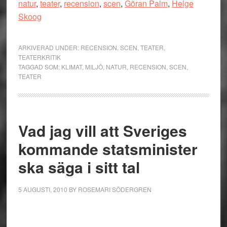
natur
,
teater
,
recension
,
scen
,
Göran Palm
,
Helge
Skoog
ARKIVERAD UNDER:
RECENSION
,
SCEN
,
TEATER
,
TEATERKRITIK
TAGGAD SOM:
KLIMAT
,
MILJÖ
,
NATUR
,
RECENSION
,
SCEN
,
TEATER
Vad jag vill att Sveriges
kommande statsminister
ska säga i sitt tal
5 AUGUSTI, 2010
BY
ROSEMARI SÖDERGREN