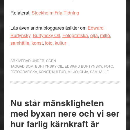
Relaterat:
Stockholm Fria Tidning
Läs även andra bloggares åsikter om
Edward
Burtynsky
,
Burtynsky Oil
,
Fotografiska
,
olja
,
miljö
,
samhälle
,
konst
,
foto
,
kultur
ARKIVERAD UNDER:
SCEN
TAGGAD SOM:
BURTYNSKY OIL
,
EDWARD BURTYNSKY
,
FOTO
,
FOTOGRAFISKA
,
KONST
,
KULTUR
,
MILJÖ
,
OLJA
,
SAMHÄLLE
Nu står mänskligheten
med byxan nere och vi ser
hur farlig kärnkraft är