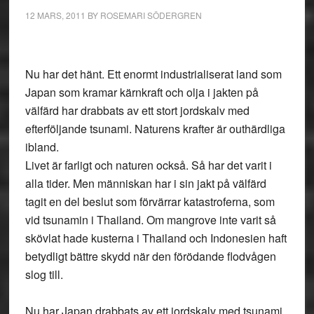
12 MARS, 2011
BY
ROSEMARI SÖDERGREN
Nu har det hänt. Ett enormt industrialiserat land som
Japan som kramar kärnkraft och olja i jakten på
välfärd har drabbats av ett stort jordskalv med
efterföljande tsunami. Naturens krafter är outhärdliga
ibland.
Livet är farligt och naturen också. Så har det varit i
alla tider. Men människan har i sin jakt på välfärd
tagit en del beslut som förvärrar katastroferna, som
vid tsunamin i Thailand. Om mangrove inte varit så
skövlat hade kusterna i Thailand och Indonesien haft
betydligt bättre skydd när den förödande flodvågen
slog till.
Nu har Japan drabbats av ett jordskalv med tsunami