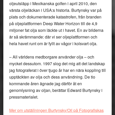
oljeutsläpp i Mexikanska golfen i april 2010, den
värsta oljeläckan i USA:s historia. Burtynsky var på
plats och dokumenterade katastrofen, från branden
på oljeplattformen Deep Water Horizon till de 4,9
miljoner fat olja som läckte ut i havet. En av bilderna
är så skrämmande: där vi ser oljeplattformen och
hela havet runt om är fyllt av vågor i kolsvart olja.
– All världens medborgare använder olja – och
mycket dessutom. 1997 slog det mig att det landskap
jag fotograferat i över tjugo år har en nära koppling till
upptäckten av olja och dess användning. De tio
kommande åren ägnade jag därför åt en
genomlysning av oljan, berättar Edward Burtynsky i
pressmaterialet.
Mer om utställningen Burtynsky/Oil på Fotografiskas