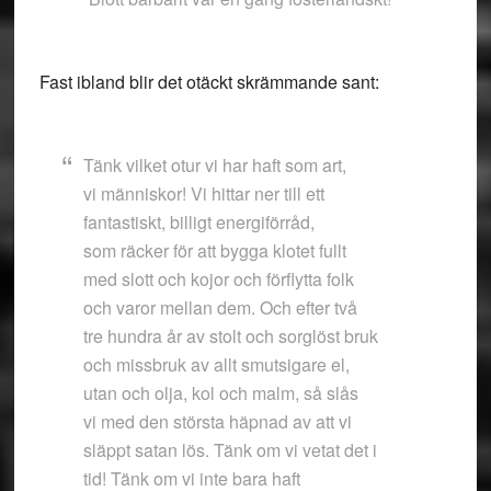
Fast ibland blir det otäckt skrämmande sant:
Tänk vilket otur vi har haft som art,
vi människor! Vi hittar ner till ett
fantastiskt, billigt energiförråd,
som räcker för att bygga klotet fullt
med slott och kojor och förflytta folk
och varor mellan dem. Och efter två
tre hundra år av stolt och sorglöst bruk
och missbruk av allt smutsigare el,
utan och olja, kol och malm, så slås
vi med den största häpnad av att vi
släppt satan lös. Tänk om vi vetat det i
tid! Tänk om vi inte bara haft