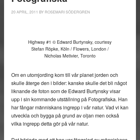
20 APRIL, 2011
BY
ROSEMARI SÖDERGREN
Highway #1 © Edward Burtynsky, courtesy
Stefan Röpke, Köln / Flowers, London /
Nicholas Metivier, Toronto
Om en utomjording kom till vår planet jorden och
skulle återge den i bilder: kanske skulle det bli något
liknande de foton som de Edward Burtynsky visar
upp i sin kommande utställning på Fotografiska. Han
har fångar människans ingrepp i vår natur. Vad vi kan
utveckla och bygga på grund av oljan men också
vilka ingrepp detta gör på vår natur.
Det började med att han var fängslad av människans