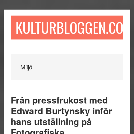
Hoppa
Hoppa
Hoppa
till
till
till
huvudinnehåll
det
sidfot
KULTURBLOGGEN.COM
primära
sidofältet
Miljö
Från pressfrukost med
Edward Burtynsky inför
hans utställning på
Fotografiska