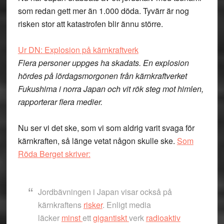
som redan gett mer än 1.000 döda. Tyvärr är nog
risken stor att katastrofen blir ännu större.
Ur DN: Explosion på kärnkraftverk
Flera personer uppges ha skadats. En explosion
hördes på lördagsmorgonen från kärnkraftverket
Fukushima i norra Japan och vit rök steg mot himlen,
rapporterar flera medier.
Nu ser vi det ske, som vi som aldrig varit svaga för
kärnkraften, så länge vetat någon skulle ske.
Som
Röda Berget skriver:
Jordbävningen i Japan visar också på
kärnkraftens
risker
. Enligt media
läcker
minst
ett
gigantiskt
verk
radioaktiv