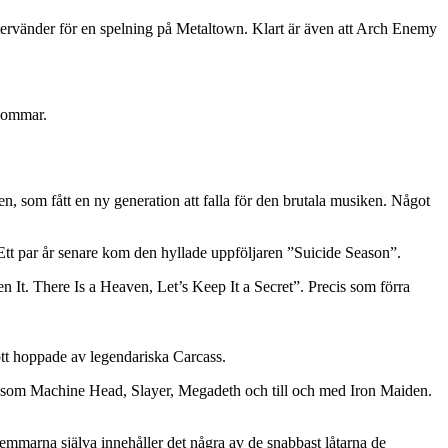
r återvänder för en spelning på Metaltown. Klart är även att Arch Enemy
 sommar.
n, som fått en ny generation att falla för den brutala musiken. Något
Ett par år senare kom den hyllade uppföljaren ”Suicide Season”.
een It. There Is a Heaven, Let’s Keep It a Secret”. Precis som förra
mott hoppade av legendariska Carcass.
r som Machine Head, Slayer, Megadeth och till och med Iron Maiden.
marna själva innehåller det några av de snabbast låtarna de