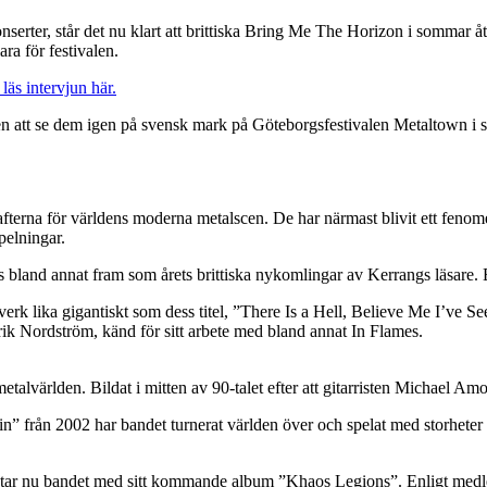
ekonserter, står det nu klart att brittiska Bring Me The Horizon i somma
ra för festivalen.
äs intervjun här.
en att se dem igen på svensk mark på Göteborgsfestivalen Metaltown i
fterna för världens moderna metalscen. De har närmast blivit ett fenome
pelningar.
s bland annat fram som årets brittiska nykomlingar av Kerrangs läsare. 
t verk lika gigantiskt som dess titel, ”There Is a Hell, Believe Me I’ve S
ik Nordström, känd för sitt arbete med bland annat In Flames.
 metalvärlden. Bildat i mitten av 90-talet efter att gitarristen Michael A
” från 2002 har bandet turnerat världen över och spelat med storhete
tar nu bandet med sitt kommande album ”Khaos Legions”. Enligt medlem