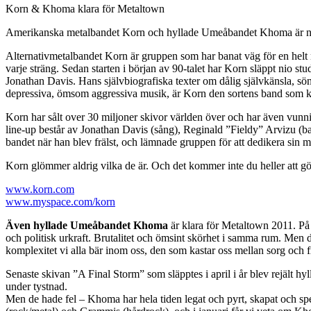
Korn & Khoma klara för Metaltown
Amerikanska metalbandet Korn och hyllade Umeåbandet Khoma är nu 
Alternativmetalbandet Korn är gruppen som har banat väg för en helt n
varje sträng. Sedan starten i början av 90-talet har Korn släppt nio 
Jonathan Davis. Hans självbiografiska texter om dålig självkänsla, s
depressiva, ömsom aggressiva musik, är Korn den sortens band som ka
Korn har sålt over 30 miljoner skivor världen över och har även vu
line-up består av Jonathan Davis (sång), Reginald ”Fieldy” Arvizu (
bandet när han blev frälst, och lämnade gruppen för att dedikera sin mus
Korn glömmer aldrig vilka de är. Och det kommer inte du heller att gö
www.korn.com
www.myspace.com/korn
Även hyllade Umeåbandet Khoma
är klara för Metaltown 2011. På 
och politisk urkraft. Brutalitet och ömsint skörhet i samma rum. Men d
komplexitet vi alla bär inom oss, den som kastar oss mellan sorg och f
Senaste skivan ”A Final Storm” som släpptes i april i år blev rejält hy
under tystnad.
Men de hade fel – Khoma har hela tiden legat och pyrt, skapat och spe