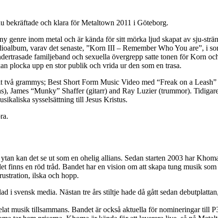
bekräftade och klara för Metaltown 2011 i Göteborg.
y genre inom metal och är kända för sitt mörka ljud skapat av sju-strän
studioalbum, varav det senaste, ”Korn III – Remember Who You are”, i so
öndertrasade familjeband och sexuella övergrepp satte tonen för Korn 
n plocka upp en stor publik och vrida ur den som en trasa.
nnit två grammys; Best Short Form Music Video med “Freak on a Leash
bas), James “Munky” Shaffer (gitarr) and Ray Luzier (trummor). Tidig
ikaliska sysselsättning till Jesus Kristus.
ra.
ytan kan det se ut som en ohelig allians. Sedan starten 2003 har Khom
et finns en röd tråd. Bandet har en vision om att skapa tung musik som s
rustration, ilska och hopp.
llad i svensk media. Nästan tre års stiltje hade då gått sedan debutplatt
lat musik tillsammans. Bandet är också aktuella för nomineringar till 