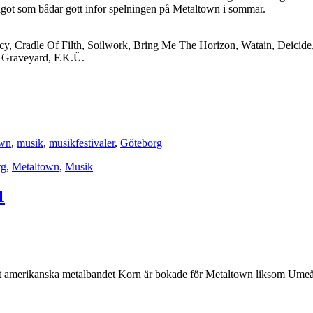
 Något som bådar gott inför spelningen på Metaltown i sommar.
cy, Cradle Of Filth, Soilwork, Bring Me The Horizon, Watain, Deici
 Graveyard, F.K.Ü.
own
,
musik
,
musikfestivaler
,
Göteborg
rg
,
Metaltown
,
Musik
1
l det amerikanska metalbandet Korn är bokade för Metaltown liksom Um