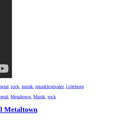
metal
,
rock
,
musik
,
musikfestivaler
,
Göteborg
etal
,
Metaltown
,
Musik
,
rock
ll Metaltown