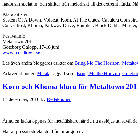
någonsin spelat in, och skiftar från melodiskt till det extremt hårda.
Klara artister:
System Of A Down, Volbeat, Korn, At The Gates, Cavalera Conspira
Cult, Ghost, Khoma, Parkway Drive, Raubtier, Black Dahlia Murder,
Festivalinfo:
Metaltown 2011
Göteborg Galopp, 17-18 juni
www.metaltown.se
Läs även andra bloggares åsikter om
Bring Me The Horizon
,
Metalt
Arkiverad under:
Musik
Taggad som:
Bring Me the Horizon
,
Götebo
Korn och Khoma klara för Metaltown 201
17 december, 2010
by
Redaktionen
Ännu en lucka öppnas för metalälskare när du nu avslöjas att såvä
Här är pressmeddelandet från arrangören: