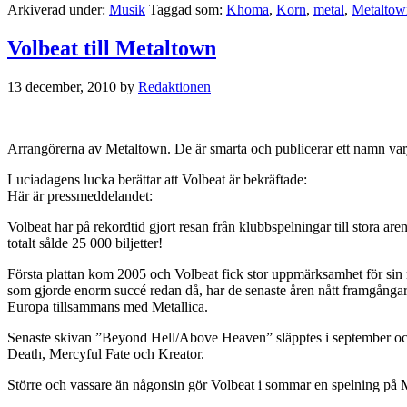
Arkiverad under:
Musik
Taggad som:
Khoma
,
Korn
,
metal
,
Metaltow
Volbeat till Metaltown
13 december, 2010
by
Redaktionen
Arrangörerna av Metaltown. De är smarta och publicerar ett namn var
Luciadagens lucka berättar att Volbeat är bekräftade:
Här är pressmeddelandet:
Volbeat har på rekordtid gjort resan från klubbspelningar till stora 
totalt sålde 25 000 biljetter!
Första plattan kom 2005 och Volbeat fick stor uppmärksamhet för sin 
som gjorde enorm succé redan då, har de senaste åren nått framgånga
Europa tillsammans med Metallica.
Senaste skivan ”Beyond Hell/Above Heaven” släpptes i september och g
Death, Mercyful Fate och Kreator.
Större och vassare än någonsin gör Volbeat i sommar en spelning på