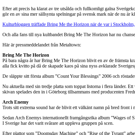
Efter att precis ha klarat av tre utsålda och fullkomligt galna Sverig
gör en av sina mer sällsynta spelningar på svensk mark när de nu är kla
Kulturbloggen träffade Bring Me the Horizon när de var i Stockholm, l
Och alla fans till nya kultbandet Bring Me The Horizon har nu chans
Här är pressmeddelandet från Metaltown:
Bring Me The Horizon
På bara några år har Bring Me The Horizon blivit en av de främsta kra
alla fick kvitto på då de skapade kaos på sina nyss avklarade Sveriges
De släppte sitt första album ”Count Your Blessings” 2006 och röstade
Nu aktuella med sin tredje platta som toppat listorna i flera länder. Et
skivan spelades den in i Göteborg tillsammans med producenten Fredr
Arch Enemy
Trots sitt extrema sound har de blivit ett välkänt namn på bred front i
Sedan Arch Enemys internationellt framgångsrika album ”Wages of Sin
I Sverige har det varit svårare att uppleva gruppen på scen.
Efter plattor som ”Doomsday Machine” och ”Rise of the Tyrant” arbe