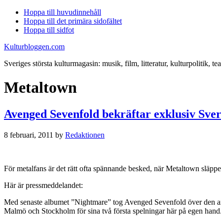
Hoppa till huvudinnehåll
Hoppa till det primära sidofältet
Hoppa till sidfot
Kulturbloggen.com
Sveriges största kulturmagasin: musik, film, litteratur, kulturpolitik, tea
Metaltown
Avenged Sevenfold bekräftar exklusiv Sve
8 februari, 2011
by
Redaktionen
För metalfans är det rätt ofta spännande besked, när Metaltown släpp
Här är pressmeddelandet:
Med senaste albumet ”Nightmare” tog Avenged Sevenfold över den ameri
Malmö och Stockholm för sina två första spelningar här på egen hand.