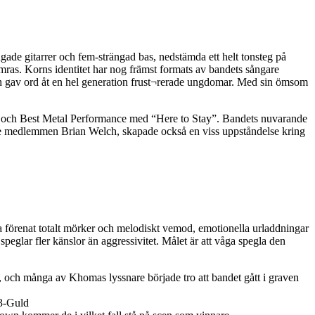
gade gitarrer och fem-strängad bas, nedstämda ett helt tonsteg på
mras. Korns identitet har nog främst formats av bandets sångare
och gav ord åt en hel generation frust¬rerade ungdomar. Med sin ömsom
” och Best Metal Performance med “Here to Stay”. Bandets nuvarande
are medlemmen Brian Welch, skapade också en viss uppståndelse kring
a förenat totalt mörker och melodiskt vemod, emotionella urladdningar
peglar fler känslor än aggressivitet. Målet är att våga spegla den
an, och många av Khomas lyssnare började tro att bandet gått i graven
P3-Guld