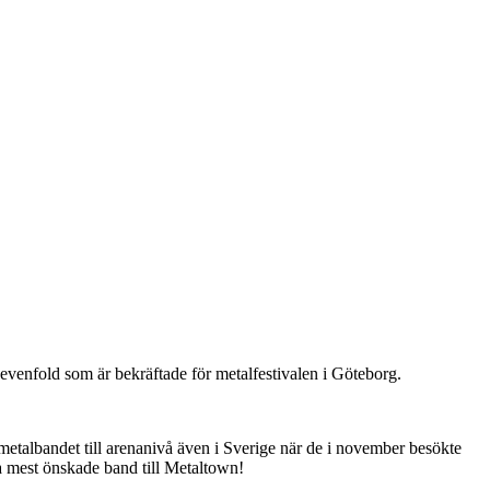
evenfold som är bekräftade för metalfestivalen i Göteborg.
etalbandet till arenanivå även i Sverige när de i november besökte
a mest önskade band till Metaltown!