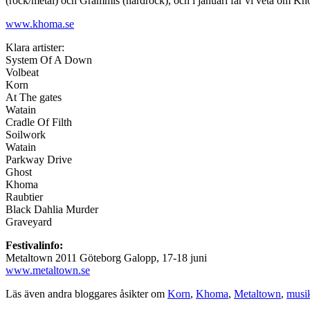
(rock/metal) och Grammis (hårdrock), och i januari får vi veta om Kho
www.khoma.se
Klara artister:
System Of A Down
Volbeat
Korn
At The gates
Watain
Cradle Of Filth
Soilwork
Watain
Parkway Drive
Ghost
Khoma
Raubtier
Black Dahlia Murder
Graveyard
Festivalinfo:
Metaltown 2011 Göteborg Galopp, 17-18 juni
www.metaltown.se
Läs även andra bloggares åsikter om
Korn
,
Khoma
,
Metaltown
,
musi