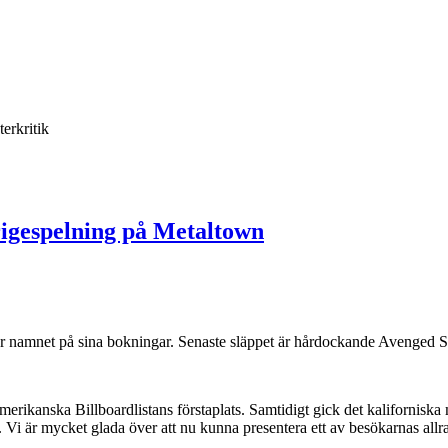
terkritik
rigespelning på Metaltown
er namnet på sina bokningar. Senaste släppet är hårdockande Avenged S
kanska Billboardlistans förstaplats. Samtidigt gick det kaliforniska m
 Vi är mycket glada över att nu kunna presentera ett av besökarnas allr