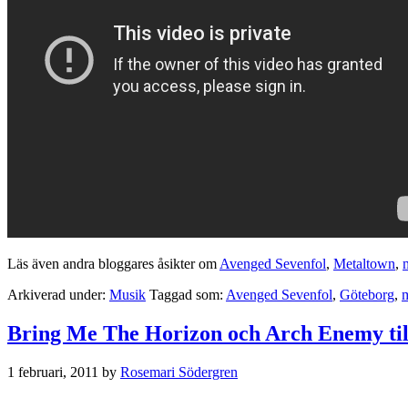
Läs även andra bloggares åsikter om
Avenged Sevenfol
,
Metaltown
,
Arkiverad under:
Musik
Taggad som:
Avenged Sevenfol
,
Göteborg
,
m
Bring Me The Horizon och Arch Enemy ti
1 februari, 2011
by
Rosemari Södergren