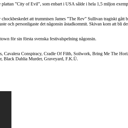
 plattan ”City of Evil”, som enbart i USA sålde i hela 1,5 miljon exem
chockbeskedet att trummisen James ”The Rev” Sullivan tragiskt gått bo
rkaste och personligaste det någonsin åstadkommit. Skivan kom att bli d
own för sin första svenska festivalspelning någonsin.
 Cavalera Conspiracy, Cradle Of Filth, Soilwork, Bring Me The Hori
, Black Dahlia Murder, Graveyard, F.K.Ü.