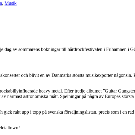
n
,
Musik
je dag av sommarens bokningar till hårdrockfestivalen i Frihamnen i G
arenakonserter och blivit en av Danmarks största musikexporter någonsi
rockabillyinfluerade heavy metal. Efter tredje albumet ”Guitar Gangst
r av närmast astronomiska mått. Spelningar på några av Europas störst
ick rakt upp i topp på svenska försäljningslistan, precis som i en rad
 Metaltown!