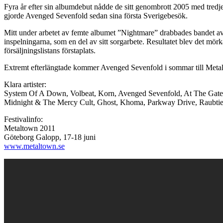
Fyra år efter sin albumdebut nådde de sitt genombrott 2005 med tredje
gjorde Avenged Sevenfold sedan sina första Sverigebesök.
Mitt under arbetet av femte albumet ”Nightmare” drabbades bandet av 
inspelningarna, som en del av sitt sorgarbete. Resultatet blev det mö
försäljningslistans förstaplats.
Extremt efterlängtade kommer Avenged Sevenfold i sommar till Metalt
Klara artister:
System Of A Down, Volbeat, Korn, Avenged Sevenfold, At The Gates,
Midnight & The Mercy Cult, Ghost, Khoma, Parkway Drive, Raubtier
Festivalinfo:
Metaltown 2011
Göteborg Galopp, 17-18 juni
www.metaltown.se