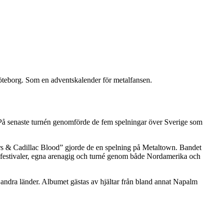
öteborg. Som en adventskalender för metalfansen.
n. På senaste turnén genomförde de fem spelningar över Sverige som
ers & Cadillac Blood” gjorde de en spelning på Metaltown. Bandet
a festivaler, egna arenagig och turné genom både Nordamerika och
 andra länder. Albumet gästas av hjältar från bland annat Napalm