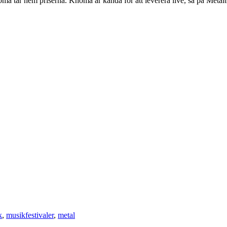
ma tar hem priserna. Khoma är kända för att leverera live, så på Metal
k
,
musikfestivaler
,
metal