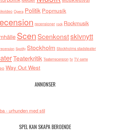
Politik
Popmusik
ikvideo
Opera
ecension
Rockmusik
recensioner
rock
Scen
skivnytt
Scenkonst
mhälle
Stockholm
Stockholms stadsteater
recension
Spotify
ater
Teaterkritik
tv
Teaterrecension
TV-serie
Way Out West
eo
ANNONSER
ba - urhunden med stil
SPEL KAN SKAPA BEROENDE