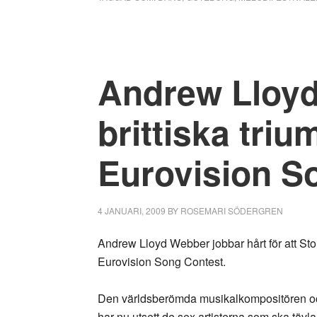
mattan
med
Lets
Dance
Andrew Lloyd
brittiska trium
Eurovision S
4 JANUARI, 2009
BY
ROSEMARI SÖDERGREN
Andrew Lloyd Webber jobbar hårt för att Sto
Eurovision Song Contest.
Den världsberömda musikalkompositören och 
har nu utsett de sex artisterna som ska tävla