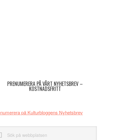
imärt
dofält
PRENUMERERA PÅ VÅRT NYHETSBREV –
KOSTNADSFRITT
numerera på Kulturbloggens Nyhetsbrev
k