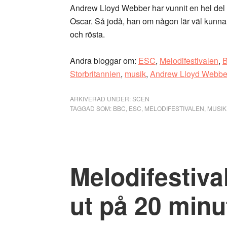
Andrew Lloyd Webber har vunnit en hel del pr
Oscar. Så jodå, han om någon lär väl kunna 
och rösta.
Andra bloggar om:
ESC
,
Melodifestivalen
,
Storbritannien
,
musik
,
Andrew Lloyd Webbe
ARKIVERAD UNDER:
SCEN
TAGGAD SOM:
BBC
,
ESC
,
MELODIFESTIVALEN
,
MUSIK
Melodifestiva
ut på 20 minu