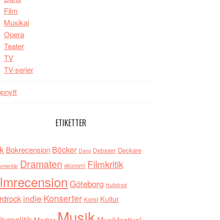
Film
Musikal
Opera
Teater
TV
TV-serier
pnytt
ETIKETTER
k
Böcker
Bokrecension
Deckare
Debaser
Dans
Dramaten
Filmkritik
umentär
ekonomi
ilmrecension
Göteborg
Hultsfred
indie
Konserter
rdrock
Kultur
Konst
Musik
turpolitik
Musikfestival
Medier