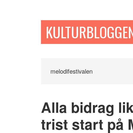
Hoppa
Hoppa
Hoppa
till
till
till
huvudinnehåll
det
sidfot
KULTURBLOGGE
primära
sidofältet
melodifestivalen
Alla bidrag li
trist start på