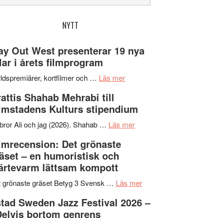
bplatsen
NYTT
y Out West presenterar 19 nya
tlar i årets filmprogram
om
ldspremiärer, kortfilmer och …
Läs mer
Way
attis Shahab Mehrabi till
Out
lmstadens Kulturs stipendium
West
presenterar
om
bror Ali och jag (2026). Shahab …
Läs mer
19
Grattis
lmrecension: Det grönaste
nya
Shahab
äset – en humoristisk och
titlar
Mehrabi
ärtevarm lättsam kompott
i
till
årets
Filmstadens
om
 grönaste gräset Betyg 3 Svensk …
Läs mer
filmprogram
Kulturs
Filmrecension:
tad Sweden Jazz Festival 2026 –
stipendium
Det
Delvis bortom genrens
grönaste