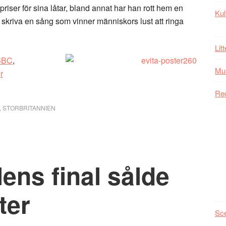
iser för sina låtar, bland annat har han rott hem en
Kul
skriva en sång som vinner människors lust att ringa
Lit
BBC
,
Mu
r
Re
,
STORBRITANNIEN
lens final sålde
ter
Sc