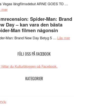
Mauri?
Svärtan
rs Vegas långfilmsdebut ARNE GOES TO …
om
–
s mer
Lars
välgjort
lmrecension: Spider-Man: Brand
Vegas
om
w Day – kan vara den bästa
långfilmsdebut
människans
ider-Man filmen någonsin
ARNE
mörker
GOES
om
med
ider-Man: Brand New Day Betyg 5 …
Läs mer
TO
Filmrecension:
imponerande
SPACE
Spider-
unga
FÖLJ OSS PÅ FACEBOOK
får
Man:
skådespelare
världspremiär
Brand
i
New
 hittar du Kulturbloggen på Facebook.
Toronto
Day
–
KATEGORIER
kan
vara
den
bästa
ervju
Spider-