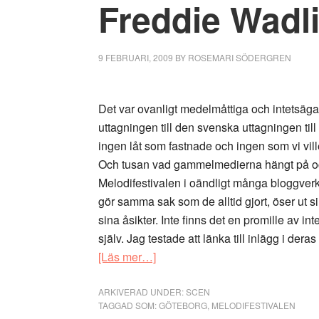
Freddie Wadli
9 FEBRUARI, 2009
BY
ROSEMARI SÖDERGREN
Det var ovanligt medelmåttiga och intetsäga
uttagningen till den svenska uttagningen till
ingen låt som fastnade och ingen som vi ville 
Och tusan vad gammelmedierna hängt på 
Melodifestivalen i oändligt många bloggverk
gör samma sak som de alltid gjort, öser ut 
sina åsikter. Inte finns det en promille av i
själv. Jag testade att länka till inlägg i der
om
[Läs mer…]
Alla
bidrag
ARKIVERAD UNDER:
SCEN
TAGGAD SOM:
GÖTEBORG
,
MELODIFESTIVALEN
lika