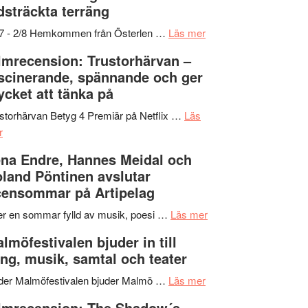
dsträckta terräng
gräset
–
om
/7 - 2/8 Hemkommen från Österlen …
Läs mer
en
Ystad
lmrecension: Trustorhärvan –
humoristisk
Sweden
scinerande, spännande och ger
och
Jazz
cket att tänka på
hjärtevarm
Festival
lättsam
2026
storhärvan Betyg 4 Premiär på Netflix …
Läs
om
kompott
–
r
Filmrecension:
I
na Endre, Hannes Meidal och
Trustorhärvan
Delvis
land Pöntinen avslutar
–
bortom
ensommar på Artipelag
fascinerande,
genrens
spännande
vidsträckta
om
er en sommar fylld av musik, poesi …
Läs mer
och
terräng
Lena
lmöfestivalen bjuder in till
ger
Endre,
ng, musik, samtal och teater
mycket
Hannes
att
om
Meidal
der Malmöfestivalen bjuder Malmö …
Läs mer
tänka
Malmöfestivalen
och
lmrecension: The Shadow´s