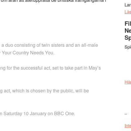
La
Lä
Fi
Ne
Sp
 a duo consisting of twin sisters and an all-male
Sp
ow Your Country Needs You.
 for the successful act, set to take part in May’s
Här
ng act, which is chosen by the public, will be
..
 on Saturday 10 January on BBC One.
Int