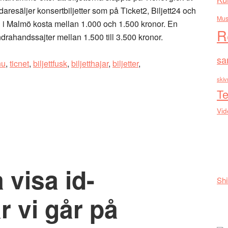
vidaresäljer konsertbiljetter som på Ticket2, Biljett24 och
Mus
alen i Malmö kosta mellan 1.000 och 1.500 kronor. En
R
andrahandssajter mellan 1.500 till 3.500 kronor.
sa
nu
,
ticnet
,
biljettfusk
,
biljetthajar
,
biljetter
,
skiv
Te
Vid
 visa id-
Shi
r vi går på