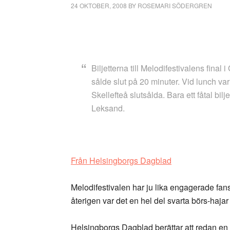
24 OKTOBER, 2008
BY
ROSEMARI SÖDERGREN
Biljetterna till Melodifestivalens fina
sålde slut på 20 minuter. Vid lunch var
Skellefteå slutsålda. Bara ett fåtal bilj
Leksand.
Från Helsingborgs Dagblad
Melodifestivalen har ju lika engagerade fan
återigen var det en hel del svarta börs-hajar 
Helsingborgs Dagblad berättar att redan en ha