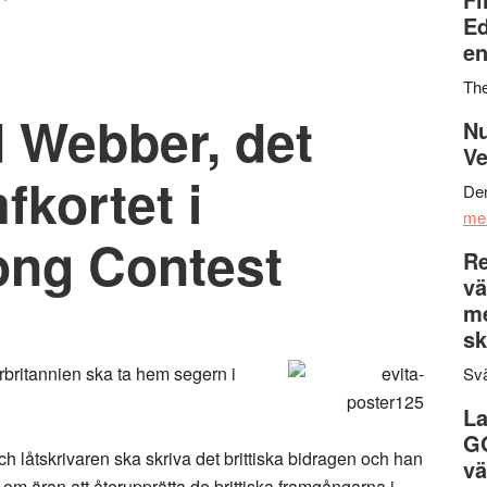
Ed
en
Th
 Webber, det
Nu
Ve
fkortet i
Den
me
ong Contest
Re
vä
m
sk
rbritannien ska ta hem segern i
Svä
La
G
låtskrivaren ska skriva det brittiska bidragen och han
vä
 om äran att återupprätta de brittiska framgångarna i