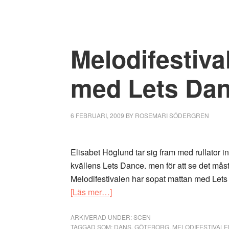
dåliga
–
vilken
Melodifestiva
trist
start
på
med Lets Da
Melodifestivalen:
Freddie
Wadling
6 FEBRUARI, 2009
BY
ROSEMARI SÖDERGREN
var
bäst
Elisabet Höglund tar sig fram med rullator in
kvällens Lets Dance. men för att se det måst
Melodifestivalen har sopat mattan med Let
om
[Läs mer…]
Melodifestivalen
sopar
ARKIVERAD UNDER:
SCEN
TAGGAD SOM:
DANS
,
GÖTEBORG
,
MELODIFESTIVALE