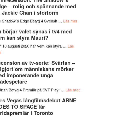
på
bjuder
Roland
ge – rolig och spännande med
in
Pöntinen
 Jackie Chan i storform
till
avslutar
om
sång,
Scensommar
e Shadow´s Edge Betyg 4 Svensk …
Läs mer
Filmrecension:
musik,
på
 börjar valet synas i tv4 med
The
samtal
Artipelag
m kan styra Mauri?
Shadow
och
´s
teater
 10 augusti 2026 har Vem kan styra …
Läs
om
Edge
r
Nu
–
cension av tv-serie: Svärtan –
börjar
rolig
lgjort om människans mörker
valet
och
ed imponerande unga
synas
spännande
ådespelare
i
med
tv4
en
om
rtan Betyg 4 Premiär på SVT Play: …
Läs mer
med
Jackie
Recension
rs Vegas långfilmsdebut ARNE
Vem
Chan
av
OES TO SPACE får
kan
i
tv-
rldspremiär i Toronto
styra
storform
serie: