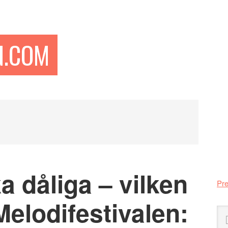
N.COM
Pr
si
ka dåliga – vilken
Pre
 Melodifestivalen:
Sö
på