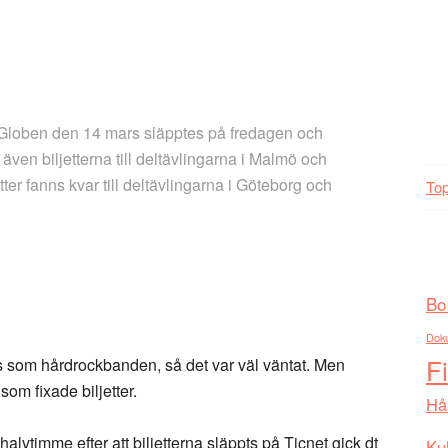
l i Globen den 14 mars släpptes på fredagen och
 även biljetterna till deltävlingarna i Malmö och
etter fanns kvar till deltävlingarna i Göteborg och
Top
Bo
Dok
F
s som hårdrockbanden, så det var väl väntat. Men
som fixade biljetter.
Hå
lvtimme efter att biljetterna släppts på Ticnet gick dt
Kul