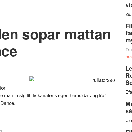
vi
29
Fi
len sopar mattan
fa
my
nce
Tru
me
Le
Ro
Sc
för
Eft
e man ta sig till tv-kanalens egen hemsida. Jag tror
Ma
s Dance.
så
Un
Fi
N