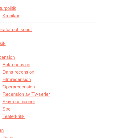
Man
turpolitik
filmen
Krönikor
någonsin
teratur och konst
sik
cension
Bokrecension
Dans recension
Filmrecension
Operarecension
Recension av TV-serier
Skivrecensioner
Spel
Teaterkritik
en
Dans