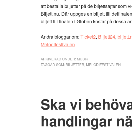
att beställa biljetter på de biljettsajter som 
Biljett.nu. Där uppges en biljett till delfin
biljett till finalen i Globen kostar på dessa 
Andra bloggar om:
Ticket2
,
Biljett24
,
biljett.
Melodifestivalen
ARKIVERAD UNDER:
MUSIK
TAGGAD SOM:
BILJETTER
,
MELODIFESTIVALEN
Ska vi behöva
handlingar nä