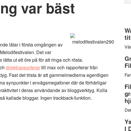
ng var bäst
web
Wa
ti
nde låtar i första omgången av
Vär
 Melodifestivalen. Det var
Gr
lätta ut ett öre på för att ringa och rösta.
Fi
och
direktrapporterar
till max och rapporterar från
tyg. Fast det trista är att gammelmedierna egentligen
Far
sina synpunkter i envägsmegafoner där de förhärligar
Fi
nteraktivitet i deras användande av bloggverktyg. Kolla
gr
as så kallade bloggar. Ingen trackback-funktion.
hj
Det
Ys
I 