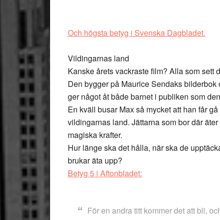
Och högsta betyg i Svenska Dagbladet.
Vildingarnas land
Kanske årets vackraste film? Alla som sett d
Den bygger på Maurice ­Sendaks bilderbok o
ger något åt både barnet i publiken som de
En kväll busar Max så mycket att han får gå 
vildingarnas land. Jättarna som bor där äte
magiska krafter.
Hur länge ska det hålla, när ska de upptäck
brukar äta upp?
Betyg 5 i Aftonbladet:
För en andra titt kommer det att bli, oc