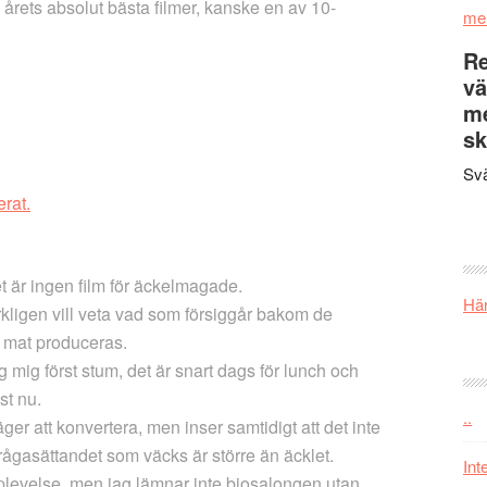
 årets absolut bästa filmer, kanske en av 10-
me
Re
vä
m
sk
Svä
rat.
et är ingen film för äckelmagade.
Här
rkligen vill veta vad som försiggår bakom de
r mat produceras.
g mig först stum, det är snart dags för lunch och
st nu.
..
ger att konvertera, men inser samtidigt att det inte
rågasättandet som väcks är större än äcklet.
Int
levelse, men jag lämnar inte biosalongen utan