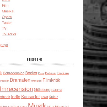
Film
Musikal
Opera
Teater
TV
TV-serier
pnytt
ETIKETTER
k
Böcker
Bokrecension
Deckare
Debaser
Dans
Dramaten
Filmkritik
umentär
ekonomi
ilmrecension
Göteborg
Hultsfred
indie
Konserter
rdrock
Kultur
Konst
Musik
turpolitik
Musikfestival
Medier