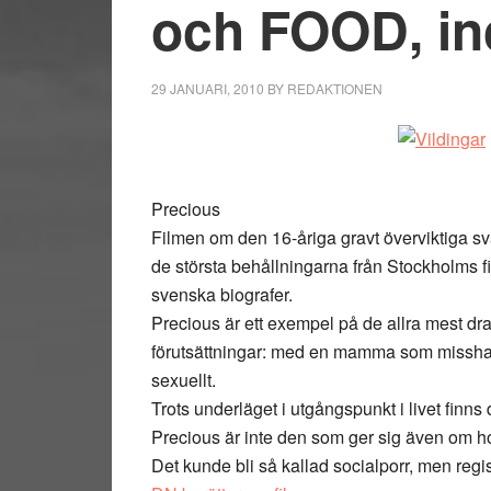
och FOOD, in
29 JANUARI, 2010
BY
REDAKTIONEN
Precious
Filmen om den 16-åriga gravt överviktiga s
de största behållningarna från Stockholms f
svenska biografer.
Precious är ett exempel på de allra mest d
förutsättningar: med en mamma som missha
sexuellt.
Trots underläget i utgångspunkt i livet finns
Precious är inte den som ger sig även om ho
Det kunde bli så kallad socialporr, men regi