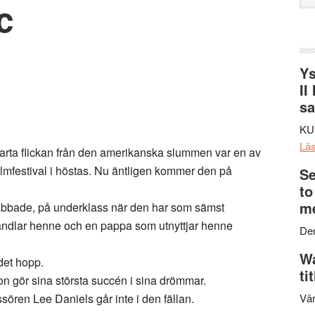
c
web
Ys
II
s
KU
Lä
varta flickan från den amerikanska slummen var en av
ilmfestival i höstas. Nu äntligen kommer den på
Se
to
me
rabbade, på underklass när den har som sämst
ndlar henne och en pappa som utnyttjar henne
Den
Wa
 det hopp.
ti
n gör sina största succén i sina drömmar.
ssören Lee Daniels går inte i den fällan.
Vär