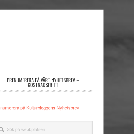
imärt
dofält
PRENUMERERA PÅ VÅRT NYHETSBREV –
KOSTNADSFRITT
numerera på Kulturbloggens Nyhetsbrev
k