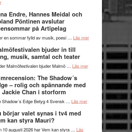
om
kompott
–
r
Filmrecension:
I
na Endre, Hannes Meidal och
Trustorhärvan
Delvis
land Pöntinen avslutar
–
bortom
ensommar på Artipelag
fascinerande,
genrens
spännande
vidsträckta
om
er en sommar fylld av musik, poesi …
Läs mer
och
terräng
Lena
lmöfestivalen bjuder in till
ger
Endre,
ng, musik, samtal och teater
mycket
Hannes
att
om
Meidal
der Malmöfestivalen bjuder Malmö …
Läs mer
tänka
Malmöfestivalen
och
lmrecension: The Shadow´s
på
bjuder
Roland
ge – rolig och spännande med
in
Pöntinen
 Jackie Chan i storform
till
avslutar
om
sång,
Scensommar
e Shadow´s Edge Betyg 4 Svensk …
Läs mer
Filmrecension:
musik,
på
 börjar valet synas i tv4 med
The
samtal
Artipelag
m kan styra Mauri?
Shadow
och
´s
teater
 10 augusti 2026 har Vem kan styra …
Läs