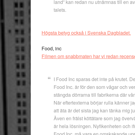
land” kan redan nu utnämnas till en av
talets.
Högsta betyg också i Svenska Dagbladet.
Food, inc
Filmen om snabbmaten har vi redan recense
I Food Inc sparas det inte på krutet. D
Food Inc. är för den som vågar och ve
stängda dörrarna till fabrikerna där vå
När eftertexterna börjar rulla känner ja
att äta är det sista jag kan tänka mig ju
Även en frälst köttätare som jag övervä
är hela lösningen. Nyfikenheten och if
Food Inc. må vara en omskakande upp