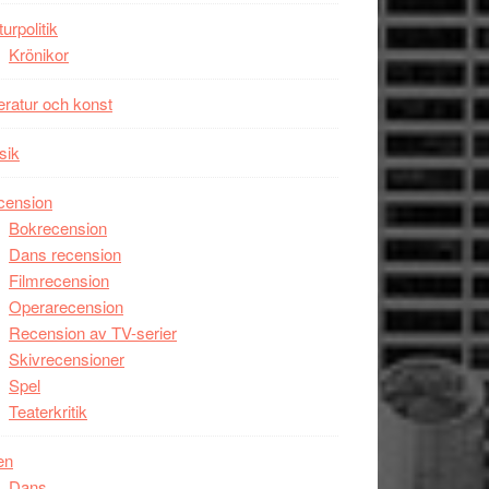
unga
turpolitik
skådespelare
Krönikor
teratur och konst
sik
cension
Bokrecension
Dans recension
Filmrecension
Operarecension
Recension av TV-serier
Skivrecensioner
Spel
Teaterkritik
en
Dans