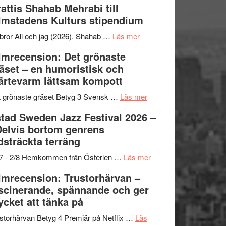
attis Shahab Mehrabi till
samarbeten
Files:
Out
lmstadens Kulturs stipendium
I
West
Want
presenterar
om
bror Ali och jag (2026). Shahab …
Läs mer
to
19
Grattis
lmrecension: Det grönaste
Believe
nya
Shahab
äset – en humoristisk och
–
titlar
Mehrabi
ärtevarm lättsam kompott
Vrach
i
till
Frankenshtey
årets
Filmstadens
om
 grönaste gräset Betyg 3 Svensk …
Läs mer
–
filmprogram
Kulturs
Filmrecension:
tad Sweden Jazz Festival 2026 –
med
stipendium
Det
Delvis bortom genrens
Fox
grönaste
dsträckta terräng
Mulder
gräset
och
–
om
/7 - 2/8 Hemkommen från Österlen …
Läs mer
Dana
en
Ystad
lmrecension: Trustorhärvan –
Scully
humoristisk
Sweden
scinerande, spännande och ger
och
Jazz
cket att tänka på
hjärtevarm
Festival
lättsam
2026
storhärvan Betyg 4 Premiär på Netflix …
Läs