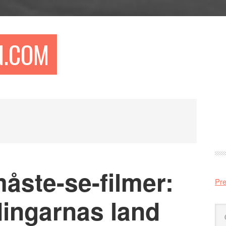
N.COM
Pr
si
åste-se-filmer:
Pre
dingarnas land
Sö
på