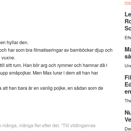
me
Le
Ro
Sc
Eft
en hyllar den.
Ma
ch har som bra filmatiseringar av barnböcker djup och
så
n vuxne.
till sitt rum. Han blir arg och rymmer och hamnar då i
Un
r upp småpojkar. Men Max lurar i dem att han har
Fi
Ed
a att han bara är en vanlig pojke, en sådan som de
en
Th
Nu
Ve
h många, många fler efter det. ”Till vildingarnas
Den