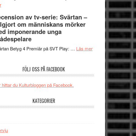
om
Edge
r
Nu
–
cension av tv-serie: Svärtan –
börjar
rolig
lgjort om människans mörker
valet
och
ed imponerande unga
synas
spännande
ådespelare
i
med
tv4
en
om
rtan Betyg 4 Premiär på SVT Play: …
Läs mer
med
Jackie
Recension
Vem
Chan
av
FÖLJ OSS PÅ FACEBOOK
kan
i
tv-
styra
storform
serie:
Mauri?
Svärtan
 hittar du Kulturbloggen på Facebook.
–
välgjort
KATEGORIER
om
människans
mörker
med
ervju
imponerande