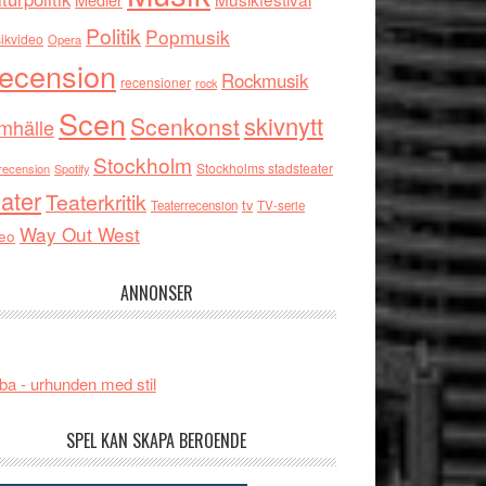
Politik
Popmusik
ikvideo
Opera
ecension
Rockmusik
recensioner
rock
Scen
skivnytt
Scenkonst
mhälle
Stockholm
Stockholms stadsteater
recension
Spotify
ater
Teaterkritik
tv
Teaterrecension
TV-serie
Way Out West
eo
ANNONSER
ba - urhunden med stil
SPEL KAN SKAPA BEROENDE