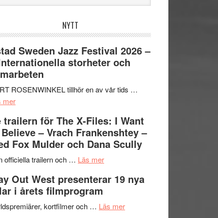
bplatsen
NYTT
tad Sweden Jazz Festival 2026 –
 Internationella storheter och
amarbeten
RT ROSENWINKEL tillhör en av vår tids …
om
s mer
Ystad
 trailern för The X-Files: I Want
Sweden
 Believe – Vrach Frankenshtey –
Jazz
d Fox Mulder och Dana Scully
Festival
2026
om
 officiella trailern och …
Läs mer
–
Se
y Out West presenterar 19 nya
II
trailern
tlar i årets filmprogram
Internationella
för
storheter
The
om
ldspremiärer, kortfilmer och …
Läs mer
och
X-
Way