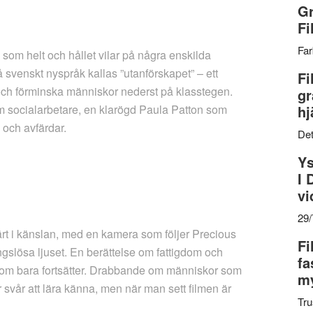
Gr
Fi
Far
som helt och hållet vilar på några enskilda
å svenskt nyspråk kallas ”utanförskapet” – ett
Fi
ra och förminska männi­skor nederst på klasstegen.
gr
 socialarbetare, en klarögd Paula Patton som
hj
g och avfärdar.
Det
Ys
I 
vi
29
rt i känslan, med en kamera som följer Precious
Fi
ngslösa ljuset. En berättelse om fattigdom och
fa
k som bara fortsätter. Drabbande om människor som
my
 svår att lära känna, men när man sett filmen är
Tru