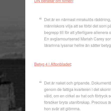
DN berättar om filmen
:
Det är en närmast mirakulös räddning, 
människors vilja att se förbi det som p
begrepp till för att ytterligare aliene
En avglamouriserad Mariah Carey som
lärarinna lyssnar hellre än sätter bety
Betyg 4 i Aftonbladet
:
Det är naket och gripande. Dokumentä
genom de fattiga kvarteren i det skoni
våld, om en cirkel av hat och förtryc
försöker bryta utanförskap. Precious är
hon svår att glömma.