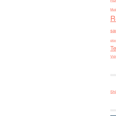
Mus
R
sa
skiv
Te
Vid
Shi