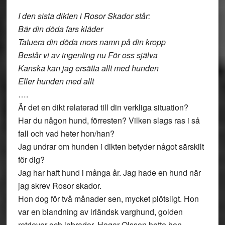
I den sista dikten i Rosor Skador står:
Bär din döda fars kläder
Tatuera din döda mors namn på din kropp
Består vi av ingenting nu För oss själva
Kanska kan jag ersätta allt med hunden
Eller hunden med allt
….
Är det en dikt relaterad till din verkliga situation?
Har du någon hund, förresten? Vilken slags ras i så
fall och vad heter hon/han?
Jag undrar om hunden i dikten betyder något särskilt
för dig?
Jag har haft hund i många år. Jag hade en hund när
jag skrev Rosor skador.
Hon dog för två månader sen, mycket plötsligt. Hon
var en blandning av irländsk varghund, golden
retriever och labrador. Hagar Olsson hette hon.