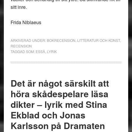
sitt inre.
Frida Niblaeus
ARKIVERAD UNDER:
BOKRECENSION
,
LITTERATUR OCH KONST
,
RECENSION
TAGGAD SOM:
ESSÄ
,
LYRIK
Det är något särskilt att
höra skådespelare läsa
dikter – lyrik med Stina
Ekblad och Jonas
Karlsson på Dramaten