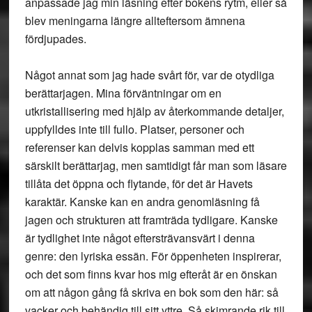
anpassade jag min läsning efter bokens rytm, eller så
blev meningarna längre allteftersom ämnena
fördjupades.
Något annat som jag hade svårt för, var de otydliga
berättarjagen. Mina förväntningar om en
utkristallisering med hjälp av återkommande detaljer,
uppfylldes inte till fullo. Platser, personer och
referenser kan delvis kopplas samman med ett
särskilt berättarjag, men samtidigt får man som läsare
tillåta det öppna och flytande, för det är Havets
karaktär. Kanske kan en andra genomläsning få
jagen och strukturen att framträda tydligare. Kanske
är tydlighet inte något eftersträvansvärt i denna
genre: den lyriska essän. För öppenheten inspirerar,
och det som finns kvar hos mig efteråt är en önskan
om att någon gång få skriva en bok som den här: så
vacker och behändig till sitt yttre. Så skimrande rik till