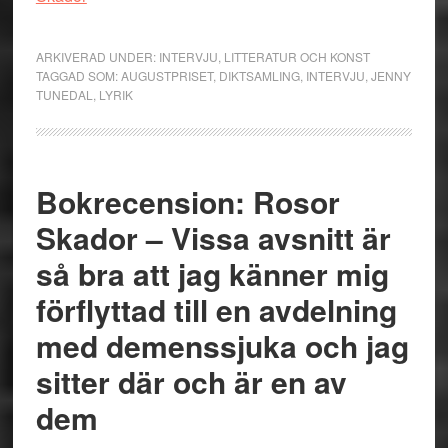
ARKIVERAD UNDER:
INTERVJU
,
LITTERATUR OCH KONST
TAGGAD SOM:
AUGUSTPRISET
,
DIKTSAMLING
,
INTERVJU
,
JENNY
TUNEDAL
,
LYRIK
Bokrecension: Rosor
Skador – Vissa avsnitt är
så bra att jag känner mig
förflyttad till en avdelning
med demenssjuka och jag
sitter där och är en av
dem