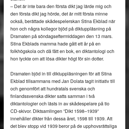
– Det är inte bara den första dikt jag lärde mig och
den första dikt jag hörde, det är mitt första minne
också, berättade skådespelerskan Stina Ekblad när
hon och några kollegor bjöd på diktuppläsning på
Dramaten på söndagseftermiddagen den 13 mars.
Stina Ekblads mamma hade gått ett år på en
folkhögskola och då fått en bok, en diktantologi och
hon tyckte om att lösa dikter högt för sin dotter.
Dramaten bjöd in till diktuppläsningen för att Stina
Ekblad tillsammans med Jan Dolata tagit initiativ till
och genomfört att hundratals svenska och
finlandssvenska dikter satts samman i två
diktantologier och lästs in av skådespelare på tio
CD-skivor. Diktsamlingen ”Dikt 1598–1939”
innehåller dikter från dessa året, 1598 till 1939. Att
det blev stopp vid 1939 beror på de upphovsrättsliga