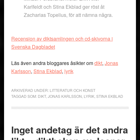
Karlfeldt och Stina Ekblad ger röst åt
Zacharias Topelius, för att nämna några.
Recension av diktsamlingen och cd-skivorna i
Svenska Dagbladet
Läs även andra bloggares åsikter om
dikt
,
Jonas
Karlsson
,
Stina Ekblad
,
lyrik
ARKIVERAD UNDER:
LITTERATUR OCH KONST
TAGGAD SOM:
DIKT
,
JONAS KARLSSON
,
LYRIK
,
STINA EKBLAD
Inget andetag är det andra