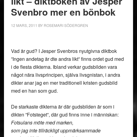
likt – diktboken av Jesper
Svenbro mer en bönbok
12 MARS, 2011
BY
ROSEMARI SÖDERGREN
Vad är gud? I Jesper Svenbros nyutgivna diktbok
”Ingen andetag är dte andra likt” finns ordet gud med
i de flesta dikterna. Ibland verkar gudsbilden vara
något nära livsprincipen, själva livsgnistan, i andra
dikter anar jag en mer traditionell kristen gudsbild
med en han som gud.
De starkaste dikterna är där gudsbilden är som i
dikten ”Fotsteget”, där gud finns inne i människan:
Fotsulans möte med marken,
som jag inte tillräckligt uppmärksammade