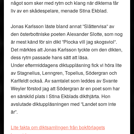
något som sker med rytm och klang när dikterna får
liv av en skådespelare, menade Stina Ekblad.
Jonas Karlsson läste bland annat ”Slåttervisa” av
den österbottniske poeten Alexander Slotte, som nog
är mest känd för sin dikt ”Plocka vill jag skogsviol”.
Det märktes att Jonas Karlsson tyckte om den dikten,
dess rytm passade hans sätt att läsa.
Under eftermiddagens diktuppläsning fick vi höra lite
av Stagnelius, Lenngren, Topelius, Södergran och
Karlfeldt också. Av samtalet som leddes av Svante
Weyler förstod jag att Södergran är en poet som har
en särskild plats i Stina Ekblads dikthjärta. Hon
avslutade diktuppläsningen med ”Landet som inte
är”.
Lite fakta om diktsamlingen från bokförlagets