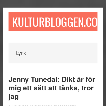
Hoppa
Hoppa
Hoppa
till
till
till
huvudinnehåll
det
sidfot
KULTURBLOGGEN.COM
primära
sidofältet
Lyrik
Jenny Tunedal: Dikt är för
mig ett sätt att tänka, tror
jag