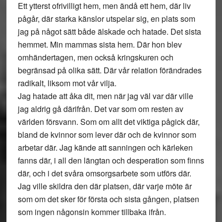
Ett ytterst ofrivilligt hem, men ändå ett hem, där liv
pågår, där starka känslor utspelar sig, en plats som
jag på något sätt både älskade och hatade. Det sista
hemmet. Min mammas sista hem. Där hon blev
omhändertagen, men också kringskuren och
begränsad på olika sätt. Där vår relation förändrades
radikalt, liksom mot vår vilja.
Jag hatade att åka dit, men när jag väl var där ville
jag aldrig gå därifrån. Det var som om resten av
världen försvann. Som om allt det viktiga pågick där,
bland de kvinnor som lever där och de kvinnor som
arbetar där. Jag kände att sanningen och kärleken
fanns där, i all den längtan och desperation som finns
där, och i det svåra omsorgsarbete som utförs där.
Jag ville skildra den där platsen, där varje möte är
som om det sker för första och sista gången, platsen
som ingen någonsin kommer tillbaka ifrån.