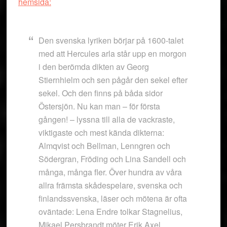
hemsida:
Den svenska lyriken börjar på 1600-talet
med att Hercules arla står upp en morgon
i den berömda dikten av Georg
Stiernhielm och sen pågår den sekel efter
sekel. Och den finns på båda sidor
Östersjön. Nu kan man – för första
gången! – lyssna till alla de vackraste,
viktigaste och mest kända dikterna:
Almqvist och Bellman, Lenngren och
Södergran, Fröding och Lina Sandell och
många, många fler. Över hundra av våra
allra främsta skådespelare, svenska och
finlandssvenska, läser och mötena är ofta
oväntade: Lena Endre tolkar Stagnelius,
Mikael Persbrandt möter Erik Axel