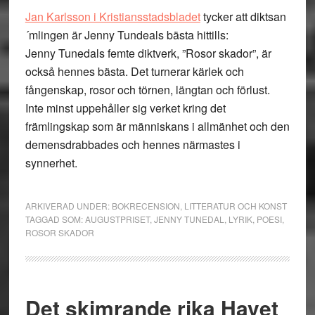
Jan Karlsson i Kristiansstadsbladet
tycker att diktsan
´mlingen är Jenny Tundeals bästa hittills:
Jenny Tunedals femte diktverk, ”Rosor skador”, är
också hennes bästa. Det turnerar kärlek och
fångenskap, rosor och törnen, längtan och förlust.
Inte minst uppehåller sig verket kring det
främlingskap som är människans i allmänhet och den
demensdrabbades och hennes närmastes i
synnerhet.
ARKIVERAD UNDER:
BOKRECENSION
,
LITTERATUR OCH KONST
TAGGAD SOM:
AUGUSTPRISET
,
JENNY TUNEDAL
,
LYRIK
,
POESI
,
ROSOR SKADOR
Det skimrande rika Havet