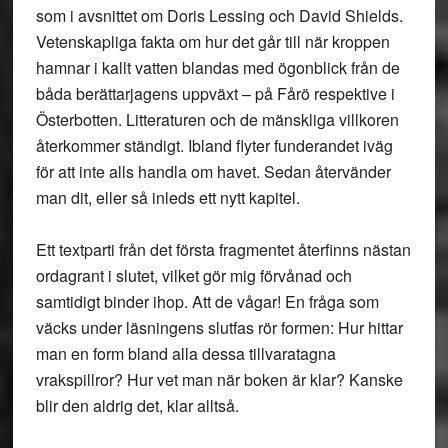
som i avsnittet om Doris Lessing och David Shields.
Vetenskapliga fakta om hur det går till när kroppen
hamnar i kallt vatten blandas med ögonblick från de
båda berättarjagens uppväxt – på Fårö respektive i
Österbotten. Litteraturen och de mänskliga villkoren
återkommer ständigt. Ibland flyter funderandet iväg
för att inte alls handla om havet. Sedan återvänder
man dit, eller så inleds ett nytt kapitel.
Ett textparti från det första fragmentet återfinns nästan
ordagrant i slutet, vilket gör mig förvånad och
samtidigt binder ihop. Att de vågar! En fråga som
väcks under läsningens slutfas rör formen: Hur hittar
man en form bland alla dessa tillvaratagna
vrakspillror? Hur vet man när boken är klar? Kanske
blir den aldrig det, klar alltså.