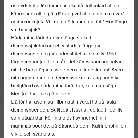
en avdelning för demenssjuka så träffsäkert att det
känns som att jag är där. Jag vet att din mamma var/
är demenssjuk. Vill du berätta mer om det? Hur länge
var hon sjuk?
Båda mina föräldrar var länge sjuka i
demenssjukdomar och vistades länge på
demensavdelningar under slutet av sina liv. Med
länge menar jag i flera år. Det känns som om halva
mitt liv har präglats av demens, minnesförlust. Även
min pappa hade en demenssjukdom. Jag har blivit
bortglömd av båda mina föräldrar, kan man säga.
Men jag har inte glömt dem.
Därför har även jag tillbringat mycket tid på låsta
demensboenden. Suttit där, lyssnat, deltagit i det liv
som pågår där. För mig blev i synnerhet min
mammas boende, på Strandgården i Katrineholm, en
viktig och svår plats.