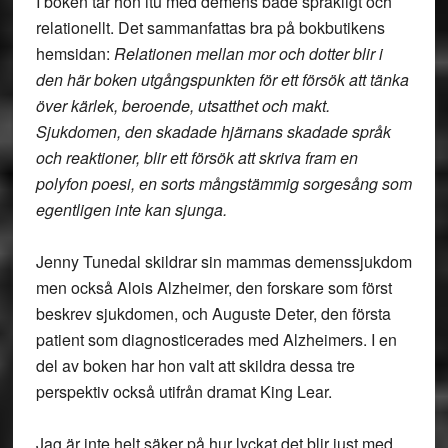
I boken tar hon itu med demens både språkligt och
relationellt. Det sammanfattas bra på bokbutikens
hemsidan:
Relationen mellan mor och dotter blir i
den här boken utgångspunkten för ett försök att tänka
över kärlek, beroende, utsatthet och makt.
Sjukdomen, den skadade hjärnans skadade språk
och reaktioner, blir ett försök att skriva fram en
polyfon poesi, en sorts mångstämmig sorgesång som
egentligen inte kan sjunga.
Jenny Tunedal skildrar sin mammas demenssjukdom
men också Alois Alzheimer, den forskare som först
beskrev sjukdomen, och Auguste Deter, den första
patient som diagnosticerades med Alzheimers. I en
del av boken har hon valt att skildra dessa tre
perspektiv också utifrån dramat King Lear.
Jag är inte helt säker på hur lyckat det blir just med