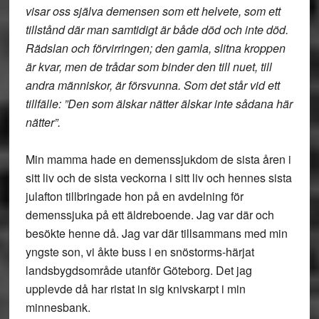
visar oss själva demensen som ett helvete, som ett
tillstånd där man samtidigt är både död och inte död.
Rädslan och förvirringen; den gamla, slitna kroppen
är kvar, men de trådar som binder den till nuet, till
andra människor, är försvunna. Som det står vid ett
tillfälle: ”Den som älskar nätter älskar inte sådana här
nätter”.
Min mamma hade en demenssjukdom de sista åren i
sitt liv och de sista veckorna i sitt liv och hennes sista
julafton tillbringade hon på en avdelning för
demenssjuka på ett äldreboende. Jag var där och
besökte henne då. Jag var där tillsammans med min
yngste son, vi åkte buss i en snöstorms-härjat
landsbygdsområde utanför Göteborg. Det jag
upplevde då har ristat in sig knivskarpt i min
minnesbank.