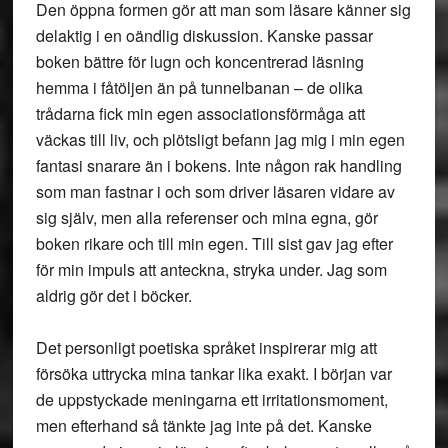
Den öppna formen gör att man som läsare känner sig
delaktig i en oändlig diskussion. Kanske passar
boken bättre för lugn och koncentrerad läsning
hemma i fåtöljen än på tunnelbanan – de olika
trådarna fick min egen associationsförmåga att
väckas till liv, och plötsligt befann jag mig i min egen
fantasi snarare än i bokens. Inte någon rak handling
som man fastnar i och som driver läsaren vidare av
sig själv, men alla referenser och mina egna, gör
boken rikare och till min egen. Till sist gav jag efter
för min impuls att anteckna, stryka under. Jag som
aldrig gör det i böcker.
Det personligt poetiska språket inspirerar mig att
försöka uttrycka mina tankar lika exakt. I början var
de uppstyckade meningarna ett irritationsmoment,
men efterhand så tänkte jag inte på det. Kanske