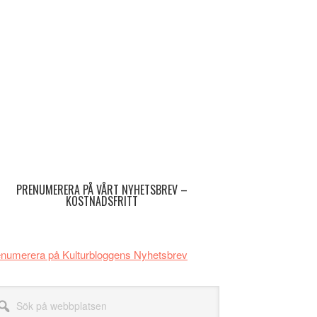
imärt
dofält
PRENUMERERA PÅ VÅRT NYHETSBREV –
KOSTNADSFRITT
numerera på Kulturbloggens Nyhetsbrev
k