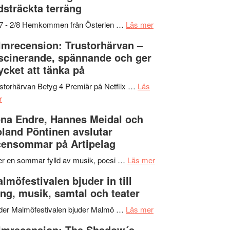
dsträckta terräng
gräset
–
om
/7 - 2/8 Hemkommen från Österlen …
Läs mer
en
Ystad
lmrecension: Trustorhärvan –
humoristisk
Sweden
scinerande, spännande och ger
och
Jazz
cket att tänka på
hjärtevarm
Festival
lättsam
2026
storhärvan Betyg 4 Premiär på Netflix …
Läs
om
kompott
–
r
Filmrecension:
I
na Endre, Hannes Meidal och
Trustorhärvan
Delvis
land Pöntinen avslutar
–
bortom
ensommar på Artipelag
fascinerande,
genrens
spännande
vidsträckta
om
er en sommar fylld av musik, poesi …
Läs mer
och
terräng
Lena
lmöfestivalen bjuder in till
ger
Endre,
ng, musik, samtal och teater
mycket
Hannes
att
om
Meidal
der Malmöfestivalen bjuder Malmö …
Läs mer
tänka
Malmöfestivalen
och
lmrecension: The Shadow´s