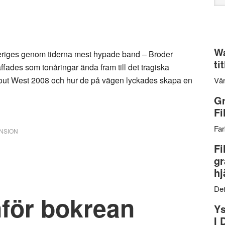
web
Wa
Sveriges genom tiderna mest hypade band – Broder
ti
fades som tonåringar ända fram till det tragiska
out West 2008 och hur de på vägen lyckades skapa en
Vär
Gr
Fi
Far
NSION
Fi
gr
hj
Det
nför bokrean
Ys
I 