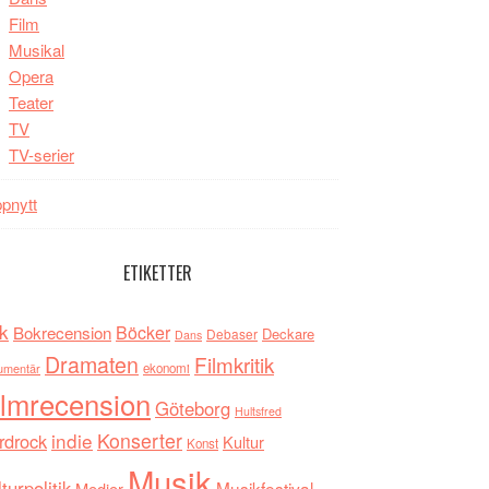
Film
Musikal
Opera
Teater
TV
TV-serier
pnytt
ETIKETTER
k
Böcker
Bokrecension
Deckare
Debaser
Dans
Dramaten
Filmkritik
umentär
ekonomi
ilmrecension
Göteborg
Hultsfred
indie
Konserter
rdrock
Kultur
Konst
Musik
turpolitik
Musikfestival
Medier