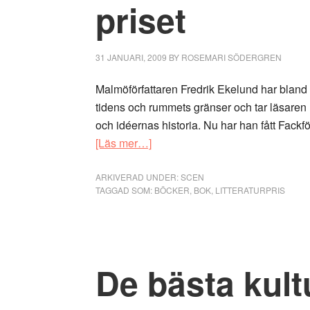
priset
31 JANUARI, 2009
BY
ROSEMARI SÖDERGREN
Malmöförfattaren Fredrik Ekelund har bland
tidens och rummets gränser och tar läsare
och idéernas historia. Nu har han fått Fackfö
om
[Läs mer…]
Fredrik
Ekelund
ARKIVERAD UNDER:
SCEN
TAGGAD SOM:
BÖCKER
,
BOK
,
LITTERATURPRIS
får
Ivar
Lo-
priset
De bästa kult