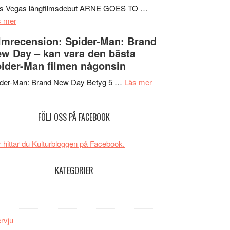
Mauri?
Svärtan
rs Vegas långfilmsdebut ARNE GOES TO …
om
–
s mer
Lars
välgjort
lmrecension: Spider-Man: Brand
Vegas
om
w Day – kan vara den bästa
långfilmsdebut
människans
ider-Man filmen någonsin
ARNE
mörker
GOES
om
med
ider-Man: Brand New Day Betyg 5 …
Läs mer
TO
Filmrecension:
imponerande
SPACE
Spider-
unga
FÖLJ OSS PÅ FACEBOOK
får
Man:
skådespelare
världspremiär
Brand
i
New
 hittar du Kulturbloggen på Facebook.
Toronto
Day
–
KATEGORIER
kan
vara
den
bästa
ervju
Spider-