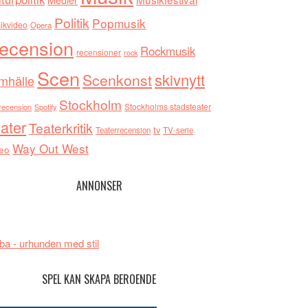
Politik
Popmusik
ikvideo
Opera
ecension
Rockmusik
recensioner
rock
Scen
skivnytt
Scenkonst
mhälle
Stockholm
Stockholms stadsteater
recension
Spotify
ater
Teaterkritik
tv
Teaterrecension
TV-serie
Way Out West
eo
ANNONSER
ba - urhunden med stil
SPEL KAN SKAPA BEROENDE