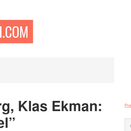
N.COM
Pr
si
rg, Klas Ekman:
Pre
el”
Sö
på