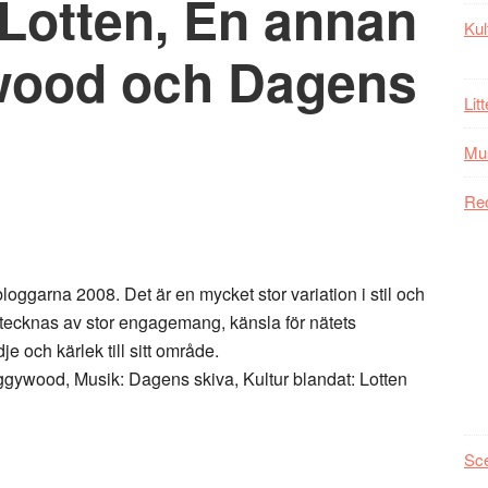
 Lotten, En annan
Kul
wood och Dagens
Lit
Mu
Re
bloggarna 2008. Det är en mycket stor variation i stil och
tecknas av stor engagemang, känsla för nätets
e och kärlek till sitt område.
ggywood, Musik: Dagens skiva, Kultur blandat: Lotten
Sc