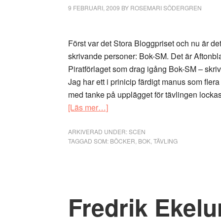
9 FEBRUARI, 2009
BY
ROSEMARI SÖDERGREN
Först var det Stora Bloggpriset och nu är det
skrivande personer: Bok-SM. Det är Aftonbla
Piratförlaget som drag igång Bok-SM – skrivtä
Jag har ett i prinicip färdigt manus som flera
med tanke på upplägget för tävlingen lockas 
om
[Läs mer…]
Varför
jag
ARKIVERAD UNDER:
SCEN
TAGGAD SOM:
BÖCKER
,
BOK
,
TÄVLING
inte
deltar
i
Bok-
Fredrik Ekelun
SM