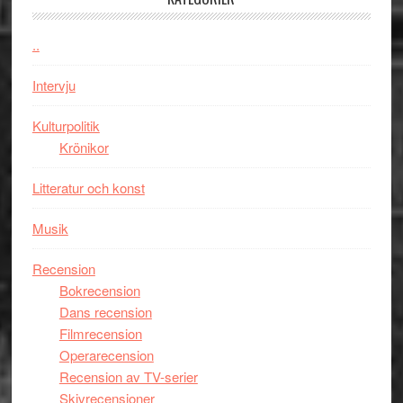
kan
vara
..
den
bästa
Intervju
Spider-
Man
Kulturpolitik
filmen
Krönikor
någonsin
Litteratur och konst
Musik
Recension
Bokrecension
Dans recension
Filmrecension
Operarecension
Recension av TV-serier
Skivrecensioner