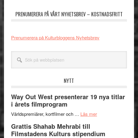
sidofält
PRENUMERERA PÅ VÅRT NYHETSBREV – KOSTNADSFRITT
Prenumerera på Kulturbloggens Nyhetsbrev
Sök
på
webbplatsen
NYTT
Way Out West presenterar 19 nya titlar
i årets filmprogram
om
Världspremiärer, kortfilmer och …
Läs mer
Way
Grattis Shahab Mehrabi till
Out
Filmstadens Kulturs stipendium
West