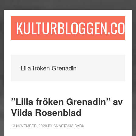
Hoppa
Hoppa
Hoppa
till
till
till
huvudinnehåll
det
sidfot
KULTURBLOGGEN.COM
primära
sidofältet
Lilla fröken Grenadin
”Lilla fröken Grenadin” av
Vilda Rosenblad
13 NOVEMBER, 2020
BY
ANASTASIA BARK