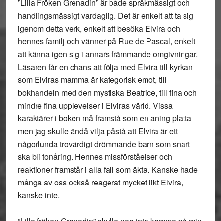
”Lilla Fröken Grenadin” är både språkmässigt och
handlingsmässigt vardaglig. Det är enkelt att ta sig
igenom detta verk, enkelt att besöka Elvira och
hennes familj och vänner på Rue de Pascal, enkelt
att känna igen sig i annars främmande omgivningar.
Läsaren får en chans att följa med Elvira till kyrkan
som Elviras mamma är kategorisk emot, till
bokhandeln med den mystiska Beatrice, till fina och
mindre fina upplevelser i Elviras värld. Vissa
karaktärer i boken må framstå som en aning platta
men jag skulle ändå vilja påstå att Elvira är ett
någorlunda trovärdigt drömmande barn som snart
ska bli tonåring. Hennes missförståelser och
reaktioner framstår i alla fall som äkta. Kanske hade
många av oss också reagerat mycket likt Elvira,
kanske inte.
”Lilla fröken Grenadin” skulle nog inte komma på min