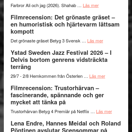
presenterar
om
Farbror Ali och jag (2026). Shahab …
Läs mer
19
Grattis
Filmrecension: Det grönaste gräset –
nya
Shahab
en humoristisk och hjärtevarm lättsam
titlar
Mehrabi
kompott
i
till
årets
Filmstadens
om
Det grönaste gräset Betyg 3 Svensk …
Läs mer
filmprogram
Kulturs
Filmrecension:
Ystad Sweden Jazz Festival 2026 – I
stipendium
Det
Delvis bortom genrens vidsträckta
grönaste
terräng
gräset
–
om
29/7 - 2/8 Hemkommen från Österlen …
Läs mer
en
Ystad
Filmrecension: Trustorhärvan –
humoristisk
Sweden
fascinerande, spännande och ger
och
Jazz
mycket att tänka på
hjärtevarm
Festival
lättsam
2026
om
Trustorhärvan Betyg 4 Premiär på Netflix …
Läs mer
kompott
–
Filmrecens
Lena Endre, Hannes Meidal och Roland
I
Trustorhä
Pöntinen avslutar Scensommar på