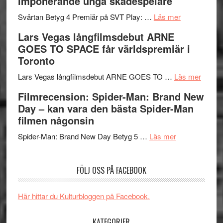
imponerande unga skådespelare
och
synas
spännande
om
i
Svärtan Betyg 4 Premiär på SVT Play: …
Läs mer
med
Recension
tv4
Lars Vegas långfilmsdebut ARNE
en
av
med
GOES TO SPACE får världspremiär i
Jackie
tv-
Vem
Toronto
Chan
serie:
kan
i
Svärtan
styra
om
Lars Vegas långfilmsdebut ARNE GOES TO …
Läs mer
storform
–
Mauri?
Lars
Filmrecension: Spider-Man: Brand New
välgjort
Vegas
Day – kan vara den bästa Spider-Man
om
långfi
filmen någonsin
människans
ARNE
om
mörker
GOES
Spider-Man: Brand New Day Betyg 5 …
Läs mer
Filmrecension
med
TO
Spider-
imponerande
SPAC
FÖLJ OSS PÅ FACEBOOK
Man:
unga
får
Brand
skådespelar
världs
New
i
Här hittar du Kulturbloggen på Facebook.
Day
Toront
–
KATEGORIER