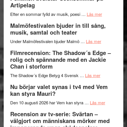
Delvis
–
Artipelag
bortom
fascineran
genrens
om
spännand
Efter en sommar fylld av musik, poesi …
Läs mer
vidsträckta
Lena
och
Malmöfestivalen bjuder in till sång,
terräng
Endre,
ger
musik, samtal och teater
Hannes
mycket
om
Meidal
att
Under Malmöfestivalen bjuder Malmö …
Läs mer
Malmöfestiva
och
tänka
Filmrecension: The Shadow´s Edge –
bjuder
Roland
på
rolig och spännande med en Jackie
in
Pöntinen
Chan i storform
till
avslutar
om
sång,
Scensommar
The Shadow´s Edge Betyg 4 Svensk …
Läs mer
Filmrecension
musik,
på
Nu börjar valet synas i tv4 med Vem
The
samtal
Artipelag
kan styra Mauri?
Shadow
och
´s
teater
om
Den 10 augusti 2026 har Vem kan styra …
Läs mer
Edge
Nu
Recension av tv-serie: Svärtan –
–
börjar
välgjort om människans mörker med
rolig
valet