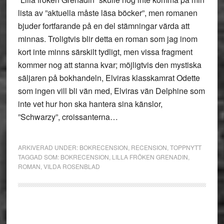
lista av ”aktuella måste läsa böcker”, men romanen
bjuder fortfarande på en del stämningar värda att
minnas. Troligtvis blir detta en roman som jag inom
kort inte minns särskilt tydligt, men vissa fragment
kommer nog att stanna kvar; möjligtvis den mystiska
säljaren på bokhandeln, Elviras klasskamrat Odette
som ingen vill bli vän med, Elviras vän Delphine som
inte vet hur hon ska hantera sina känslor,
”Schwarzy”, croissanterna…
ARKIVERAD UNDER:
BOKRECENSION
,
RECENSION
,
TOPPNYTT
TAGGAD SOM:
BOKRECENSION
,
LILLA FRÖKEN GRENADIN
,
ROMAN
,
VILDA ROSENBLAD
Primärt