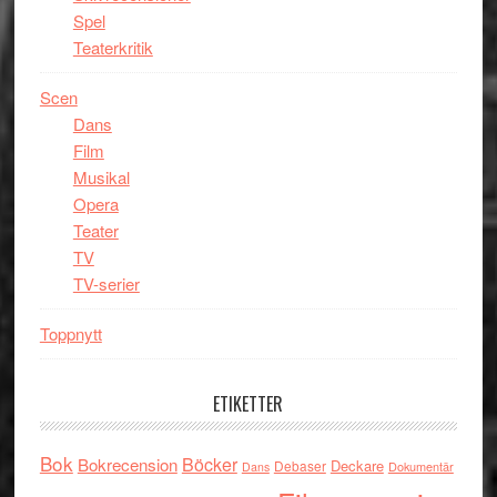
Spel
Teaterkritik
Scen
Dans
Film
Musikal
Opera
Teater
TV
TV-serier
Toppnytt
ETIKETTER
Bok
Böcker
Bokrecension
Deckare
Debaser
Dokumentär
Dans