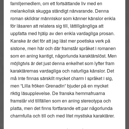
familjemedlem, om ett fortsättande liv med en
melankolisk skugga ständigt närvarande. Denna
roman skildrar människor som känner känslor enkla
för läsaren att relatera sig till, lättillgängliga att
uppfatta med hjälp av den enkla vardagliga prosan.
Kanske är det för att jag läst mer poetiska verk på
sistone, men här och där framstår språket i romanen
som en aning kantigt, någorlunda karaktärslöst. Men
möjligtvis är det just denna enkelhet som lyfter fram
karaktärernas vardagliga och naturliga känslor. Det
må inte finnas särskilt mycket charm i språket i sig,
men ”Lilla fröken Grenadin” bjuder på en mycket
riktig läsupplevelse. De franska hemmafruarna
framstår vid tillfällen som en aning stereotypa och
platta, men det finns fortfarande ett par någorlunda
charmfulla och till och med litet mystiska karaktärer.