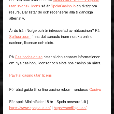
utan svensk licens
så är
SpelaCasino.io
en riktigt bra
resurs. Där listar de och recenserar alla tillgängliga
alternativ.
Är du från Norge och är intresserad av nätcasinon? På
Spillsen.com
finns det senaste inom norska online
casinon, licenser och slots.
På
Casinodealen.se
hittar ni den senaste informationen
om nya casinon, licenser och slots hos casino på nätet.
PayPal casino utan licens
För bäst guide till online casino rekommenderas
Casivo
För spel: Minimiålder 18 år - Spela ansvarsfullt |
https://www.spelpaus.se/
|
https://stodlinjen.se/