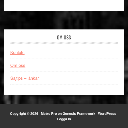
Footer
OM OSS
Kontakt
Om oss
Sajtips – länkar
Copyright © 2026 ·
Metro Pro
on
Genesis Framework
·
WordPress
·
Logga in