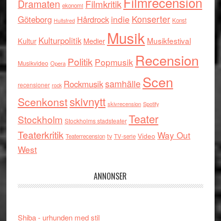
Filmrecension
Dramaten
Filmkritik
ekonomi
indie
Konserter
Göteborg
Hårdrock
Konst
Hultsfred
Musik
Kulturpolitik
Musikfestival
Kultur
Medier
Recension
Politik
Popmusik
Musikvideo
Opera
Scen
samhälle
Rockmusik
recensioner
rock
skivnytt
Scenkonst
skivrecension
Spotify
Teater
Stockholm
Stockholms stadsteater
Teaterkritik
Way Out
tv
Video
Teaterrecension
TV-serie
West
ANNONSER
Shiba - urhunden med stil