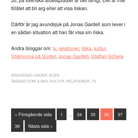
Jo, på svenska arbetsplatser är det farligt. Det är inte
tillåtet att bli arg eller att visa ilskan.
Därför är jag avundsjuk på Jonas Gardell som lever i
en sådan situation att han får visa sin ilska.
Andra bloggar om:
tv
,
relationer
,
ilska
,
kultur
,
Stjärnorna på Slottet
,
Jonas Gardell
,
Staffan Scheja
ARKIVERAD UNDER:
SCEN
TAGGAD SOM:
ILSKA
,
KULTUR
,
RELATIONER
,
TV
Interimistiska
Go
Sida
Sida
Sida
Sida
Sida
«
Föregående sida
1
…
34
35
36
37
sidor
to
utelämnas
Sida
Go
38
Nästa sida »
to