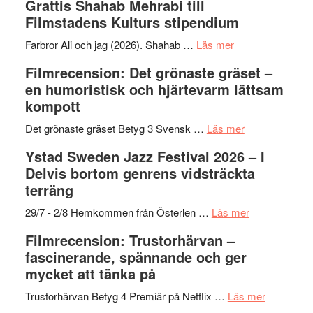
Grattis Shahab Mehrabi till
Out
Filmstadens Kulturs stipendium
West
presenterar
om
Farbror Ali och jag (2026). Shahab …
Läs mer
19
Grattis
Filmrecension: Det grönaste gräset –
nya
Shahab
en humoristisk och hjärtevarm lättsam
titlar
Mehrabi
kompott
i
till
årets
Filmstadens
om
Det grönaste gräset Betyg 3 Svensk …
Läs mer
filmprogram
Kulturs
Filmrecension:
Ystad Sweden Jazz Festival 2026 – I
stipendium
Det
Delvis bortom genrens vidsträckta
grönaste
terräng
gräset
–
om
29/7 - 2/8 Hemkommen från Österlen …
Läs mer
en
Ystad
Filmrecension: Trustorhärvan –
humoristisk
Sweden
fascinerande, spännande och ger
och
Jazz
mycket att tänka på
hjärtevarm
Festival
lättsam
2026
om
Trustorhärvan Betyg 4 Premiär på Netflix …
Läs mer
kompott
–
Filmrecens