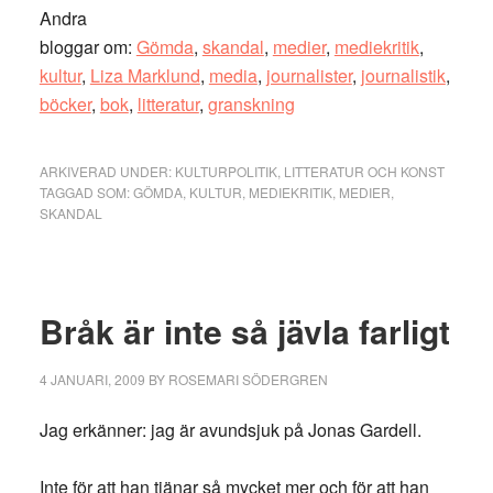
Andra
bloggar om:
Gömda
,
skandal
,
medier
,
mediekritik
,
kultur
,
Liza Marklund
,
media
,
journalister
,
journalistik
,
böcker
,
bok
,
litteratur
,
granskning
ARKIVERAD UNDER:
KULTURPOLITIK
,
LITTERATUR OCH KONST
TAGGAD SOM:
GÖMDA
,
KULTUR
,
MEDIEKRITIK
,
MEDIER
,
SKANDAL
Bråk är inte så jävla farligt
4 JANUARI, 2009
BY
ROSEMARI SÖDERGREN
Jag erkänner: jag är avundsjuk på Jonas Gardell.
Inte för att han tjänar så mycket mer och för att han