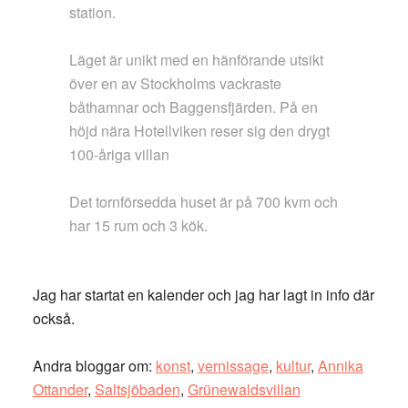
station.
Läget är unikt med en hänförande utsikt
över en av Stockholms vackraste
båthamnar och Baggensfjärden. På en
höjd nära Hotellviken reser sig den drygt
100-åriga villan
Det tornförsedda huset är på 700 kvm och
har 15 rum och 3 kök.
Jag har startat en kalender och jag har lagt in info där
också.
Andra bloggar om:
konst
,
vernissage
,
kultur
,
Annika
Ottander
,
Saltsjöbaden
,
Grünewaldsvillan