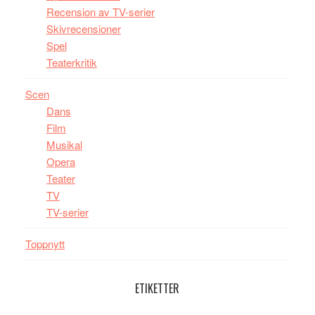
Recension av TV-serier
Skivrecensioner
Spel
Teaterkritik
Scen
Dans
Film
Musikal
Opera
Teater
TV
TV-serier
Toppnytt
ETIKETTER