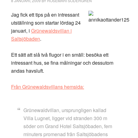
8 JANUARI, 2009
BY
ROSEMARI SÖDERGREN
Jag fick ett tips på en intressant
utställning som startar lördag 24
januari, i
Grünewaldsvillan i
Saltsjöbaden
.
Ett sätt att slå två flugor i en smäll: besöka ett
intressant hus, se fina målningar och dessutom
andas havsluft.
Från Grünewaldsvillans hemsida:
Grünewaldvillan, ursprungligen kallad
Villa Lugnet, ligger vid stranden 300 m
söder om Grand Hotel Saltsjöbaden, fem
minuters promenad från Saltsjöbadens