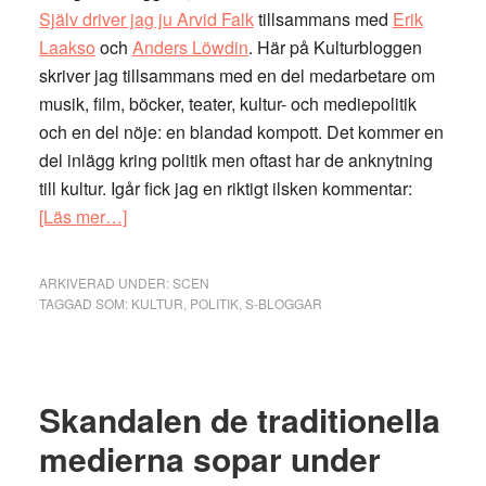
Själv driver jag ju Arvid Falk
tillsammans med
Erik
Laakso
och
Anders Löwdin
. Här på Kulturbloggen
skriver jag tillsammans med en del medarbetare om
musik, film, böcker, teater, kultur- och mediepolitik
och en del nöje: en blandad kompott. Det kommer en
del inlägg kring politik men oftast har de anknytning
till kultur. Igår fick jag en riktigt ilsken kommentar:
om
[Läs mer…]
Som
s-
ARKIVERAD UNDER:
SCEN
bloggare
TAGGAD SOM:
KULTUR
,
POLITIK
,
S-BLOGGAR
får
man
inte
Skandalen de traditionella
blogga
om
medierna sopar under
kultur