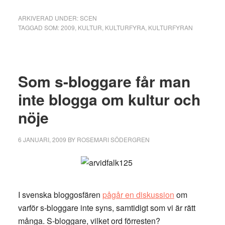
–
ARKIVERAD UNDER:
SCEN
2009
TAGGAD SOM:
2009
,
KULTUR
,
KULTURFYRA
,
KULTURFYRAN
års
första
Som s-bloggare får man
inte blogga om kultur och
nöje
6 JANUARI, 2009
BY
ROSEMARI SÖDERGREN
I svenska bloggosfären
pågår en diskussion
om
varför s-bloggare inte syns, samtidigt som vi är rätt
många. S-bloggare, vilket ord förresten?