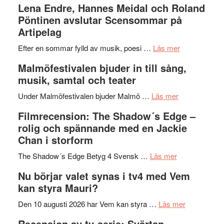
Lena Endre, Hannes Meidal och Roland
I
Trustorhä
Pöntinen avslutar Scensommar på
Delvis
–
Artipelag
bortom
fascineran
genrens
om
spännand
Efter en sommar fylld av musik, poesi …
Läs mer
vidsträckta
Lena
och
Malmöfestivalen bjuder in till sång,
terräng
Endre,
ger
musik, samtal och teater
Hannes
mycket
om
Meidal
att
Under Malmöfestivalen bjuder Malmö …
Läs mer
Malmöfestiva
och
tänka
Filmrecension: The Shadow´s Edge –
bjuder
Roland
på
rolig och spännande med en Jackie
in
Pöntinen
Chan i storform
till
avslutar
om
sång,
Scensommar
The Shadow´s Edge Betyg 4 Svensk …
Läs mer
Filmrecension
musik,
på
Nu börjar valet synas i tv4 med Vem
The
samtal
Artipelag
kan styra Mauri?
Shadow
och
´s
teater
om
Den 10 augusti 2026 har Vem kan styra …
Läs mer
Edge
Nu
Recension av tv-serie: Svärtan –