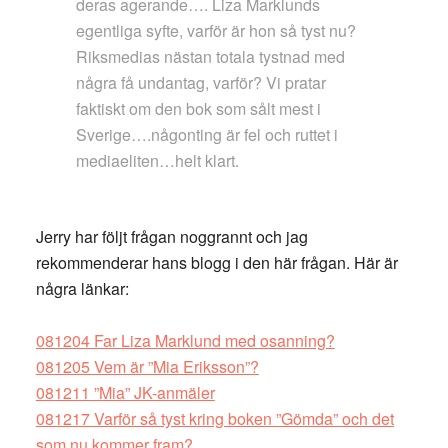
deras agerande…. Liza Marklunds
egentliga syfte, varför är hon så tyst nu?
Riksmedias nästan totala tystnad med
några få undantag, varför? Vi pratar
faktiskt om den bok som sålt mest i
Sverige….någonting är fel och ruttet i
mediaeliten…helt klart.
Jerry har följt frågan noggrannt och jag
rekommenderar hans blogg i den här frågan. Här är
några länkar:
081204 Far Liza Marklund med osanning?
081205 Vem är ”Mia Eriksson”?
081211 ”Mia” JK-anmäler
081217 Varför så tyst kring boken ”Gömda” och det
som nu kommer fram?