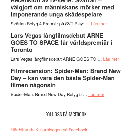
–
börjar
välgjort om människans mörker med
rolig
valet
imponerande unga skådespelare
och
synas
spännande
om
i
Svärtan Betyg 4 Premiär på SVT Play: …
Läs mer
med
Recension
tv4
Lars Vegas långfilmsdebut ARNE
en
av
med
GOES TO SPACE får världspremiär i
Jackie
tv-
Vem
Toronto
Chan
serie:
kan
i
Svärtan
styra
om
Lars Vegas långfilmsdebut ARNE GOES TO …
Läs mer
storform
–
Mauri?
Lars
Filmrecension: Spider-Man: Brand New
välgjort
Vegas
Day – kan vara den bästa Spider-Man
om
långfi
filmen någonsin
människans
ARNE
om
mörker
GOES
Spider-Man: Brand New Day Betyg 5 …
Läs mer
Filmrecension
med
TO
Spider-
imponerande
SPAC
FÖLJ OSS PÅ FACEBOOK
Man:
unga
får
Brand
skådespelar
världs
New
i
Här hittar du Kulturbloggen på Facebook.