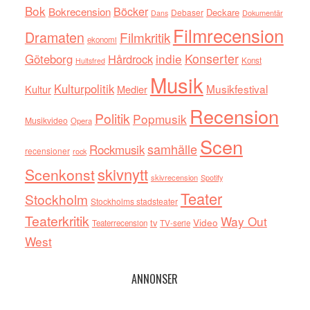
Bok
Böcker
Bokrecension
Deckare
Debaser
Dokumentär
Dans
Filmrecension
Dramaten
Filmkritik
ekonomi
indie
Konserter
Göteborg
Hårdrock
Konst
Hultsfred
Musik
Kulturpolitik
Musikfestival
Kultur
Medier
Recension
Politik
Popmusik
Musikvideo
Opera
Scen
samhälle
Rockmusik
recensioner
rock
skivnytt
Scenkonst
skivrecension
Spotify
Teater
Stockholm
Stockholms stadsteater
Teaterkritik
Way Out
tv
Video
Teaterrecension
TV-serie
West
ANNONSER