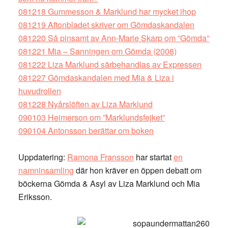
081218 Gummesson & Marklund har mycket ihop
081219 Aftonbladet skriver om Gömdaskandalen
081220 Så pinsamt av Ann-Marie Skarp om ”Gömda”
081221 Mia – Sanningen om Gömda (2008)
081222 Liza Marklund särbehandlas av Expressen
081227 Gömdaskandalen med Mia & Liza i
huvudrollen
081228 Nyårslöften av Liza Marklund
090103 Heimerson om ”Marklundsfejket”
090104 Antonsson berättar om boken
Uppdatering:
Ramona Fransson
har startat
en
namninsamling
där hon kräver en öppen debatt om
böckerna Gömda & Asyl av Liza Marklund och Mia
Eriksson.