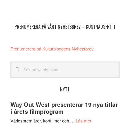
Primärt
sidofält
PRENUMERERA PÅ VÅRT NYHETSBREV – KOSTNADSFRITT
Prenumerera på Kulturbloggens Nyhetsbrev
Sök
på
webbplatsen
NYTT
Way Out West presenterar 19 nya titlar
i årets filmprogram
om
Världspremiärer, kortfilmer och …
Läs mer
Way