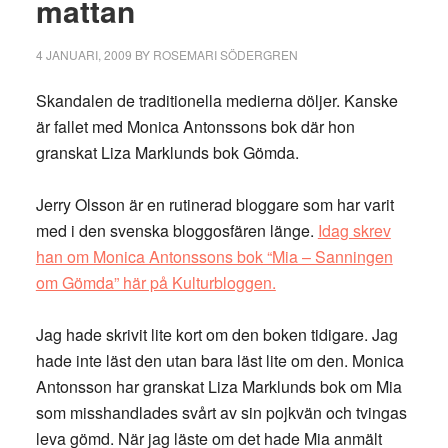
mattan
och
nöje
4 JANUARI, 2009
BY
ROSEMARI SÖDERGREN
Skandalen de traditionella medierna döljer. Kanske
är fallet med Monica Antonssons bok där hon
granskat Liza Marklunds bok Gömda.
Jerry Olsson är en rutinerad bloggare som har varit
med i den svenska bloggosfären länge.
Idag skrev
han om Monica Antonssons bok “Mia – Sanningen
om Gömda” här på Kulturbloggen.
Jag hade skrivit lite kort om den boken tidigare. Jag
hade inte läst den utan bara läst lite om den. Monica
Antonsson har granskat Liza Marklunds bok om Mia
som misshandlades svårt av sin pojkvän och tvingas
leva gömd. När jag läste om det hade Mia anmält