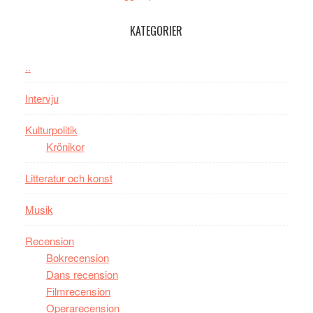
Day
Toront
–
KATEGORIER
kan
vara
..
den
bästa
Intervju
Spider-
Man
Kulturpolitik
filmen
Krönikor
någonsin
Litteratur och konst
Musik
Recension
Bokrecension
Dans recension
Filmrecension
Operarecension