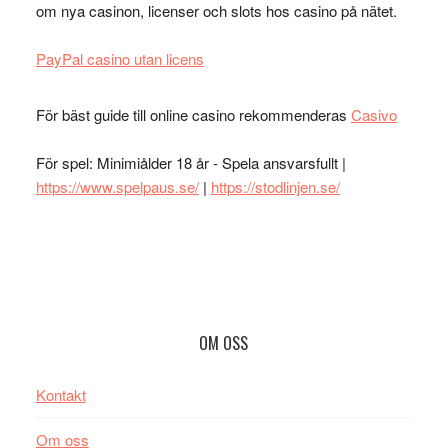
om nya casinon, licenser och slots hos casino på nätet.
PayPal casino utan licens
För bäst guide till online casino rekommenderas
Casivo
För spel: Minimiålder 18 år - Spela ansvarsfullt |
https://www.spelpaus.se/
|
https://stodlinjen.se/
Footer
OM OSS
Kontakt
Om oss