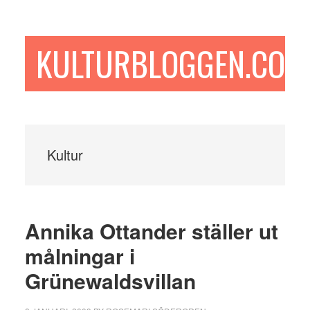
Hoppa
Hoppa
Hoppa
till
till
till
huvudinnehåll
det
sidfot
KULTURBLOGGEN.COM
primära
sidofältet
Kultur
Annika Ottander ställer ut
målningar i
Grünewaldsvillan