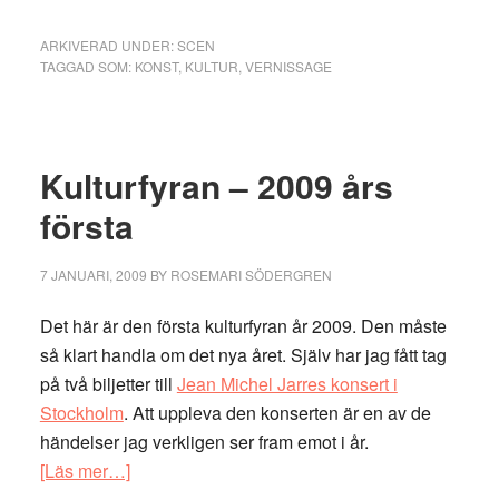
ARKIVERAD UNDER:
SCEN
TAGGAD SOM:
KONST
,
KULTUR
,
VERNISSAGE
Kulturfyran – 2009 års
första
7 JANUARI, 2009
BY
ROSEMARI SÖDERGREN
Det här är den första kulturfyran år 2009. Den måste
så klart handla om det nya året. Själv har jag fått tag
på två biljetter till
Jean Michel Jarres konsert i
Stockholm
. Att uppleva den konserten är en av de
händelser jag verkligen ser fram emot i år.
om
[Läs mer…]
Kulturfyran