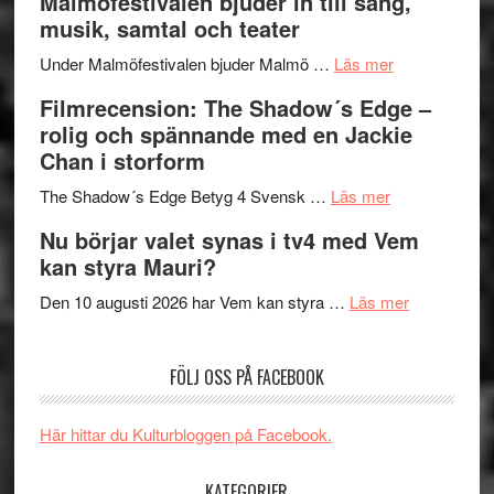
Malmöfestivalen bjuder in till sång,
terräng
Endre,
ger
musik, samtal och teater
Hannes
mycket
om
Meidal
att
Under Malmöfestivalen bjuder Malmö …
Läs mer
Malmöfestiva
och
tänka
Filmrecension: The Shadow´s Edge –
bjuder
Roland
på
rolig och spännande med en Jackie
in
Pöntinen
Chan i storform
till
avslutar
om
sång,
Scensommar
The Shadow´s Edge Betyg 4 Svensk …
Läs mer
Filmrecension
musik,
på
Nu börjar valet synas i tv4 med Vem
The
samtal
Artipelag
kan styra Mauri?
Shadow
och
´s
teater
om
Den 10 augusti 2026 har Vem kan styra …
Läs mer
Edge
Nu
–
börjar
FÖLJ OSS PÅ FACEBOOK
rolig
valet
och
synas
spännande
i
Här hittar du Kulturbloggen på Facebook.
med
tv4
en
med
KATEGORIER