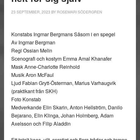
23 SEPTEMBER, 2023
BY
ROSEMARI SÖDERGREN
Konstabs Ingmar Bergmans Såsom i en spegel
Av Ingmar Bergman
Regi Ossian Melin
Scenografi och kostym Emma Amal Khanafer
Mask Anne-Charlotte Reinhold
Musik Aron McFaul
Ljud Fabian Grytt-Österman, Marius Varhaugvik
(praktikant från SKH)
Foto Konstab
Medverkande Elin Skarin, Anton Hellström, Danilo
Bejarano, Elin Klinga, Johan Holmberg, Adam
Axelsson och Filip Aladdin
Ett totalt kaos, vilt, spretigt och flera trådar och teman