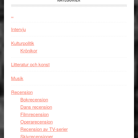
Jackie
Vem
Chan
kan
..
i
styra
storform
Mauri?
Intervju
Kulturpolitik
Krönikor
Litteratur och konst
Musik
Recension
Bokrecension
Dans recension
Filmrecension
Operarecension
Recension av TV-serier
Skivrecensioner