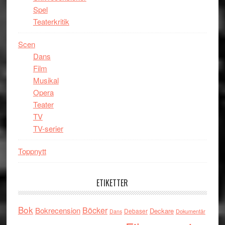
Spel
Teaterkritik
Scen
Dans
Film
Musikal
Opera
Teater
TV
TV-serier
Toppnytt
ETIKETTER
Bok
Böcker
Bokrecension
Deckare
Debaser
Dokumentär
Dans