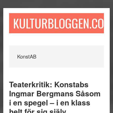
Hoppa
Hoppa
Hoppa
till
till
till
huvudinnehåll
det
sidfot
KULTURBLOGGEN.COM
primära
sidofältet
KonstAB
Teaterkritik: Konstabs
Ingmar Bergmans Såsom
i en spegel – i en klass
helt för sig själv