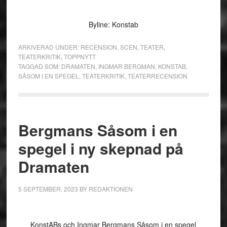
Byline: Konstab
ARKIVERAD UNDER:
RECENSION
,
SCEN
,
TEATER
,
TEATERKRITIK
,
TOPPNYTT
TAGGAD SOM:
DRAMATEN
,
INGMAR BERGMAN
,
KONSTAB
,
SÅSOM I EN SPEGEL
,
TEATERKRITIK
,
TEATERRECENSION
Bergmans Såsom i en
spegel i ny skepnad på
Dramaten
5 SEPTEMBER, 2023
BY
REDAKTIONEN
KonstABs och Ingmar Bergmans Såsom i en spegel