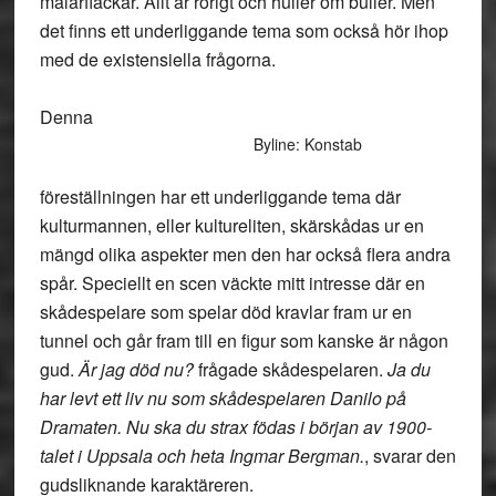
målarfläckar. Allt är rörigt och huller om buller. Men
det finns ett underliggande tema som också hör ihop
med de existensiella frågorna.
Denna
Byline: Konstab
föreställningen har ett underliggande tema där
kulturmannen, eller kultureliten, skärskådas ur en
mängd olika aspekter men den har också flera andra
spår. Speciellt en scen väckte mitt intresse där en
skådespelare som spelar död kravlar fram ur en
tunnel och går fram till en figur som kanske är någon
gud.
Är jag död nu?
frågade skådespelaren.
Ja du
har levt ett liv nu som skådespelaren Danilo på
Dramaten. Nu ska du strax födas i början av 1900-
talet i Uppsala och heta Ingmar Bergman.
, svarar den
gudsliknande karaktäreren.