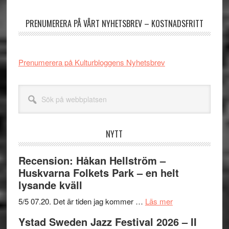
sidofält
PRENUMERERA PÅ VÅRT NYHETSBREV – KOSTNADSFRITT
Prenumerera på Kulturbloggens Nyhetsbrev
Sök
på
webbplatsen
NYTT
Recension: Håkan Hellström –
Huskvarna Folkets Park – en helt
lysande kväll
om
5/5 07.20. Det är tiden jag kommer …
Läs mer
Recension:
Ystad Sweden Jazz Festival 2026 – II
Håkan