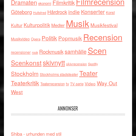
Filmrecension
Dramaten
Filmkritik
ekonomi
indie
Konserter
Göteborg
Hårdrock
Konst
Hultsfred
Musik
Kulturpolitik
Musikfestival
Kultur
Medier
Recension
Politik
Popmusik
Musikvideo
Opera
Scen
samhälle
Rockmusik
recensioner
rock
skivnytt
Scenkonst
skivrecension
Spotify
Teater
Stockholm
Stockholms stadsteater
Teaterkritik
Way Out
tv
Video
Teaterrecension
TV-serie
West
ANNONSER
Shiba - urhunden med stil