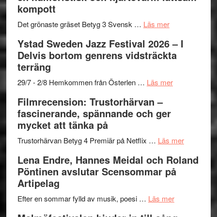
–
titlar
Mehrabi
kompott
Vrach
i
till
Frankenshtey
årets
Filmstadens
om
Det grönaste gräset Betyg 3 Svensk …
Läs mer
–
filmprogram
Kulturs
Filmrecension:
Ystad Sweden Jazz Festival 2026 – I
med
stipendium
Det
Delvis bortom genrens vidsträckta
Fox
grönaste
terräng
Mulder
gräset
och
–
om
29/7 - 2/8 Hemkommen från Österlen …
Läs mer
Dana
en
Ystad
Filmrecension: Trustorhärvan –
Scully
humoristisk
Sweden
fascinerande, spännande och ger
och
Jazz
mycket att tänka på
hjärtevarm
Festival
lättsam
2026
om
Trustorhärvan Betyg 4 Premiär på Netflix …
Läs mer
kompott
–
Filmrecens
Lena Endre, Hannes Meidal och Roland
I
Trustorhä
Pöntinen avslutar Scensommar på
Delvis
–
Artipelag
bortom
fascineran
genrens
om
spännand
Efter en sommar fylld av musik, poesi …
Läs mer
vidsträckta
Lena
och