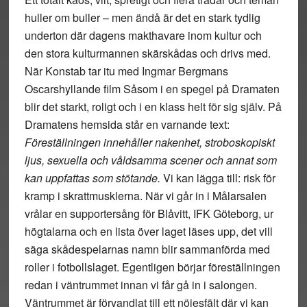
huller om buller – men ändå är det en stark tydlig
underton där dagens makthavare inom kultur och
den stora kulturmannen skärskådas och drivs med.
När Konstab tar itu med Ingmar Bergmans
Oscarshyllande film Såsom i en spegel på Dramaten
blir det starkt, roligt och i en klass helt för sig själv. På
Dramatens hemsida står en varnande text:
Föreställningen innehåller nakenhet, stroboskopiskt
ljus, sexuella och våldsamma scener och annat som
kan uppfattas som stötande.
Vi kan lägga till: risk för
kramp i skrattmusklerna. När vi går in i Målarsalen
vrålar en supportersång för Blåvitt, IFK Göteborg, ur
högtalarna och en lista över laget läses upp, det vill
säga skådespelarnas namn blir sammanförda med
roller i fotbollslaget. Egentligen börjar föreställningen
redan i väntrummet innan vi får gå in i salongen.
Väntrummet är förvandlat till ett nöjesfält där vi kan