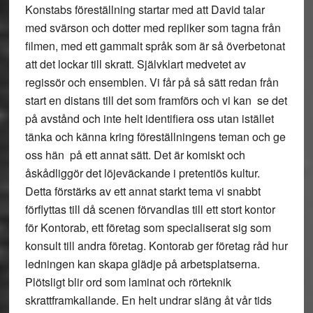
Konstabs föreställning startar med att David talar
med svärson och dotter med repliker som tagna från
filmen, med ett gammalt språk som är så överbetonat
att det lockar till skratt. Självklart medvetet av
regissör och ensemblen. Vi får på så sätt redan från
start en distans till det som framförs och vi kan se det
på avstånd och inte helt identifiera oss utan istället
tänka och känna kring föreställningens teman och ge
oss hän på ett annat sätt. Det är komiskt och
åskådliggör det löjeväckande i pretentiös kultur.
Detta förstärks av ett annat starkt tema vi snabbt
förflyttas till då scenen förvandlas till ett stort kontor
för Kontorab, ett företag som specialiserat sig som
konsult till andra företag. Kontorab ger företag råd hur
ledningen kan skapa glädje på arbetsplatserna.
Plötsligt blir ord som laminat och rörteknik
skrattframkallande. En helt undrar släng åt vår tids