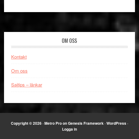
Footer
OM OSS
Kontakt
Om oss
Sajtips – länkar
Copyright © 2026 ·
Metro Pro
on
Genesis Framework
·
WordPress
·
Logga in