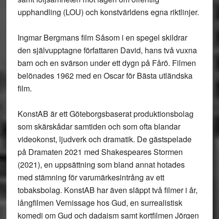
upphandling (LOU) och konstvärldens egna riktlinjer.
Ingmar Bergmans film Såsom i en spegel skildrar
den självupptagne författaren David, hans två vuxna
barn och en svärson under ett dygn på Fårö. Filmen
belönades 1962 med en Oscar för Bästa utländska
film.
KonstAB är ett Göteborgsbaserat produktionsbolag
som skärskådar samtiden och som ofta blandar
videokonst, ljudverk och dramatik. De gästspelade
på Dramaten 2021 med Shakespeares Stormen
(2021), en uppsättning som bland annat hotades
med stämning för varumärkesintrång av ett
tobaksbolag. KonstAB har även släppt två filmer i år,
långfilmen Vernissage hos Gud, en surrealistisk
komedi om Gud och dadaism samt kortfilmen Jörgen