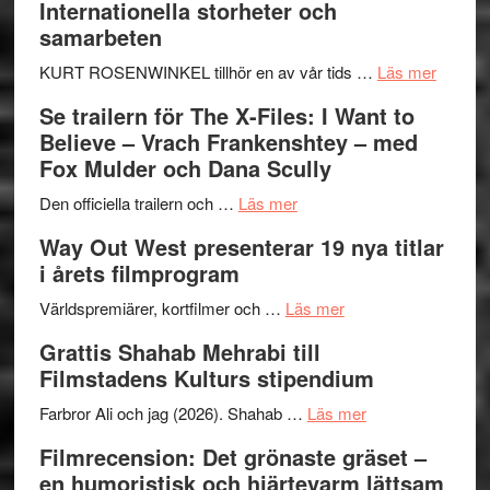
Internationella storheter och
Hellström
samarbeten
–
Huskvarna
om
KURT ROSENWINKEL tillhör en av vår tids …
Läs mer
Folkets
Ystad
Se trailern för The X-Files: I Want to
Park
Swede
Believe – Vrach Frankenshtey – med
–
Jazz
Fox Mulder och Dana Scully
en
Festiva
om
helt
2026
Den officiella trailern och …
Läs mer
Se
lysande
–
Way Out West presenterar 19 nya titlar
trailern
kväll
II
i årets filmprogram
för
Internat
The
om
storhet
Världspremiärer, kortfilmer och …
Läs mer
X-
Way
och
Grattis Shahab Mehrabi till
Files:
Out
samarb
Filmstadens Kulturs stipendium
I
West
Want
presenterar
om
Farbror Ali och jag (2026). Shahab …
Läs mer
to
19
Grattis
Filmrecension: Det grönaste gräset –
Believe
nya
Shahab
en humoristisk och hjärtevarm lättsam