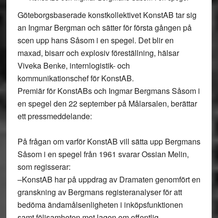
Göteborgsbaserade konstkollektivet KonstAB tar sig
an Ingmar Bergman och sätter för första gången på
scen upp hans Såsom i en spegel. Det blir en
maxad, bisarr och explosiv föreställning, hälsar
Viveka Benke, internlogistik- och
kommunikationschef för KonstAB.
Premiär för KonstABs och Ingmar Bergmans Såsom i
en spegel den 22 september på Målarsalen, berättar
ett pressmeddelande:
På frågan om varför KonstAB vill sätta upp Bergmans
Såsom i en spegel från 1961 svarar Ossian Melin,
som regisserar:
–KonstAB har på uppdrag av Dramaten genomfört en
granskning av Bergmans registeranalyser för att
bedöma ändamålsenligheten i inköpsfunktionen
samt följsamheten mot lagen om offentlig