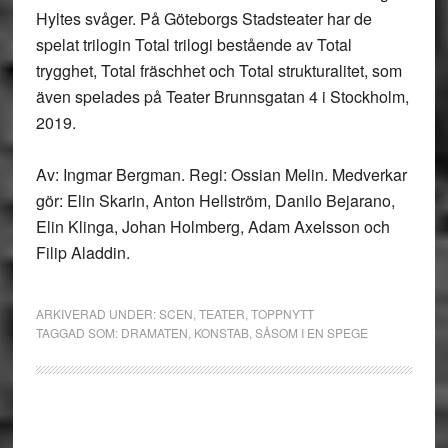
Hyltes svåger. På Göteborgs Stadsteater har de
spelat trilogin Total trilogi bestående av Total
trygghet, Total fräschhet och Total strukturalitet, som
även spelades på Teater Brunnsgatan 4 i Stockholm,
2019.
Av: Ingmar Bergman. Regi: Ossian Melin. Medverkar
gör: Elin Skarin, Anton Hellström, Danilo Bejarano,
Elin Klinga, Johan Holmberg, Adam Axelsson och
Filip Aladdin.
ARKIVERAD UNDER:
SCEN
,
TEATER
,
TOPPNYTT
TAGGAD SOM:
DRAMATEN
,
KONSTAB
,
SÅSOM I EN SPEGE
Primärt