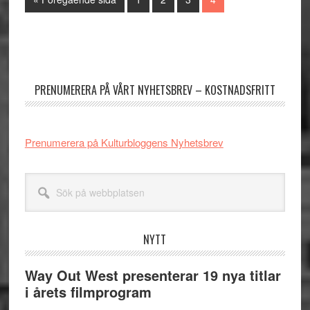
to
Primärt
sidofält
PRENUMERERA PÅ VÅRT NYHETSBREV – KOSTNADSFRITT
Prenumerera på Kulturbloggens Nyhetsbrev
Sök
på
webbplatsen
NYTT
Way Out West presenterar 19 nya titlar
i årets filmprogram