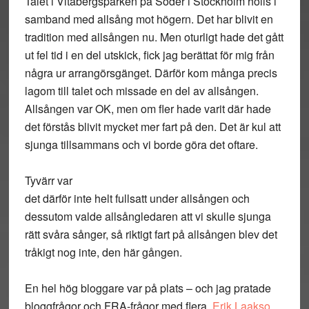
Talet i Vitabergsparken på Söder i Stockholm hölls i
samband med allsång mot högern. Det har blivit en
tradition med allsången nu. Men oturligt hade det gått
ut fel tid i en del utskick, fick jag berättat för mig från
några ur arrangörsgänget. Därför kom många precis
lagom till talet och missade en del av allsången.
Allsången var OK, men om fler hade varit där hade
det förstås blivit mycket mer fart på den. Det är kul att
sjunga tillsammans och vi borde göra det oftare.
Tyvärr var
det därför inte helt fullsatt under allsången och
dessutom valde allsångledaren att vi skulle sjunga
rätt svåra sånger, så riktigt fart på allsången blev det
tråkigt nog inte, den här gången.
En hel hög bloggare var på plats – och jag pratade
bloggfrågor och FRA-frågor med flera.
Erik Laakso