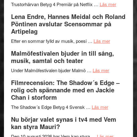
lättsam
2026
om
Trustorhärvan Betyg 4 Premiär på Netflix …
Läs mer
kompott
–
Filmrecens
Lena Endre, Hannes Meidal och Roland
I
Trustorhä
Pöntinen avslutar Scensommar på
Delvis
–
Artipelag
bortom
fascineran
genrens
om
spännand
Efter en sommar fylld av musik, poesi …
Läs mer
vidsträckta
Lena
och
Malmöfestivalen bjuder in till sång,
terräng
Endre,
ger
musik, samtal och teater
Hannes
mycket
om
Meidal
att
Under Malmöfestivalen bjuder Malmö …
Läs mer
Malmöfestiva
och
tänka
Filmrecension: The Shadow´s Edge –
bjuder
Roland
på
rolig och spännande med en Jackie
in
Pöntinen
Chan i storform
till
avslutar
om
sång,
Scensommar
The Shadow´s Edge Betyg 4 Svensk …
Läs mer
Filmrecension
musik,
på
Nu börjar valet synas i tv4 med Vem
The
samtal
Artipelag
kan styra Mauri?
Shadow
och
´s
teater
om
Den 10 augusti 2026 har Vem kan styra …
Läs mer