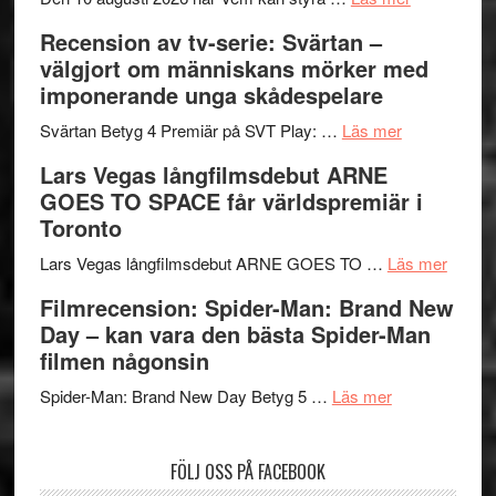
Edge
Nu
Recension av tv-serie: Svärtan –
–
börjar
välgjort om människans mörker med
rolig
valet
imponerande unga skådespelare
och
synas
spännande
om
i
Svärtan Betyg 4 Premiär på SVT Play: …
Läs mer
med
Recension
tv4
Lars Vegas långfilmsdebut ARNE
en
av
med
GOES TO SPACE får världspremiär i
Jackie
tv-
Vem
Toronto
Chan
serie:
kan
i
Svärtan
styra
om
Lars Vegas långfilmsdebut ARNE GOES TO …
Läs mer
storform
–
Mauri?
Lars
Filmrecension: Spider-Man: Brand New
välgjort
Vegas
Day – kan vara den bästa Spider-Man
om
långfi
filmen någonsin
människans
ARNE
om
mörker
GOES
Spider-Man: Brand New Day Betyg 5 …
Läs mer
Filmrecension
med
TO
Spider-
imponerande
SPAC
FÖLJ OSS PÅ FACEBOOK
Man:
unga
får