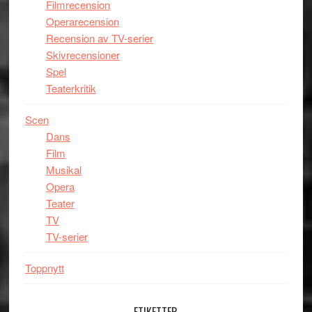
Filmrecension
Operarecension
Recension av TV-serier
Skivrecensioner
Spel
Teaterkritik
Scen
Dans
Film
Musikal
Opera
Teater
TV
TV-serier
Toppnytt