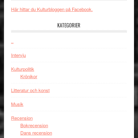
Brand
skådespelar
världs
New
i
Här hittar du Kulturbloggen på Facebook.
Day
Toront
–
KATEGORIER
kan
vara
..
den
bästa
Intervju
Spider-
Man
Kulturpolitik
filmen
Krönikor
någonsin
Litteratur och konst
Musik
Recension
Bokrecension
Dans recension