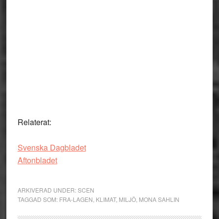
Relaterat:
Svenska Dagbladet
Aftonbladet
ARKIVERAD UNDER:
SCEN
TAGGAD SOM:
FRA-LAGEN
,
KLIMAT
,
MILJÖ
,
MONA SAHLIN