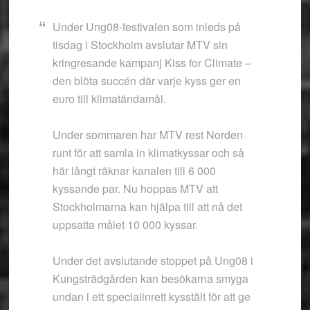
Under Ung08-festivalen som inleds på
tisdag i Stockholm avslutar MTV sin
kringresande kampanj Kiss for Climate –
den blöta succén där varje kyss ger en
euro till klimatändamål.
Under sommaren har MTV rest Norden
runt för att samla in klimatkyssar och så
här långt räknar kanalen till 6 000
kyssande par. Nu hoppas MTV att
Stockholmarna kan hjälpa till att nå det
uppsatta målet 10 000 kyssar.
Under det avslutande stoppet på Ung08 i
Kungsträdgården kan besökarna smyga
undan i ett specialinrett kysstält för att ge