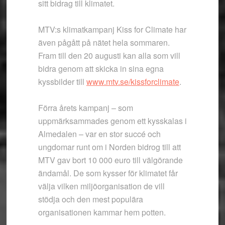
sitt bidrag till klimatet.
MTV:s klimatkampanj Kiss for Climate har
även pågått på nätet hela sommaren.
Fram till den 20 augusti kan alla som vill
bidra genom att skicka in sina egna
kyssbilder till
www.mtv.se/kissforclimate
.
Förra årets kampanj – som
uppmärksammades genom ett kysskalas i
Almedalen – var en stor succé och
ungdomar runt om i Norden bidrog till att
MTV gav bort 10 000 euro till välgörande
ändamål. De som kysser för klimatet får
välja vilken miljöorganisation de vill
stödja och den mest populära
organisationen kammar hem potten.