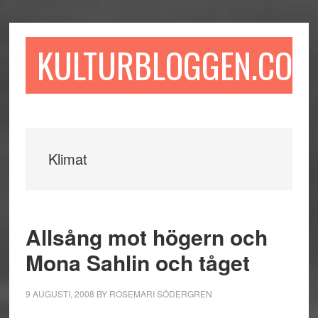
Hoppa
Hoppa
Hoppa
till
till
till
huvudinnehåll
det
sidfot
KULTURBLOGGEN.COM
primära
sidofältet
Klimat
Allsång mot högern och
Mona Sahlin och tåget
9 AUGUSTI, 2008
BY
ROSEMARI SÖDERGREN