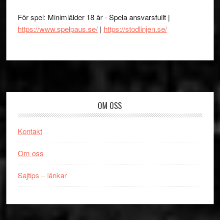
För spel: Minimiålder 18 år - Spela ansvarsfullt |
https://www.spelpaus.se/
|
https://stodlinjen.se/
Footer
OM OSS
Kontakt
Om oss
Sajtips – länkar