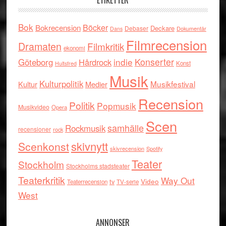
ETIKETTER
Bok
Böcker
Bokrecension
Deckare
Debaser
Dokumentär
Dans
Filmrecension
Dramaten
Filmkritik
ekonomi
indie
Konserter
Göteborg
Hårdrock
Konst
Hultsfred
Musik
Kulturpolitik
Musikfestival
Kultur
Medier
Recension
Politik
Popmusik
Musikvideo
Opera
Scen
samhälle
Rockmusik
recensioner
rock
skivnytt
Scenkonst
skivrecension
Spotify
Teater
Stockholm
Stockholms stadsteater
Teaterkritik
Way Out
tv
Video
Teaterrecension
TV-serie
West
ANNONSER