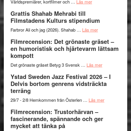
om
Världspremiärer, kortfilmer och …
Läs mer
Way
Grattis Shahab Mehrabi till
Out
Filmstadens Kulturs stipendium
West
presenterar
om
Farbror Ali och jag (2026). Shahab …
Läs mer
19
Grattis
Filmrecension: Det grönaste gräset –
nya
Shahab
en humoristisk och hjärtevarm lättsam
titlar
Mehrabi
kompott
i
till
årets
Filmstadens
om
Det grönaste gräset Betyg 3 Svensk …
Läs mer
filmprogram
Kulturs
Filmrecension:
Ystad Sweden Jazz Festival 2026 – I
stipendium
Det
Delvis bortom genrens vidsträckta
grönaste
terräng
gräset
–
om
29/7 - 2/8 Hemkommen från Österlen …
Läs mer
en
Ystad
Filmrecension: Trustorhärvan –
humoristisk
Sweden
fascinerande, spännande och ger
och
Jazz
mycket att tänka på
hjärtevarm
Festival