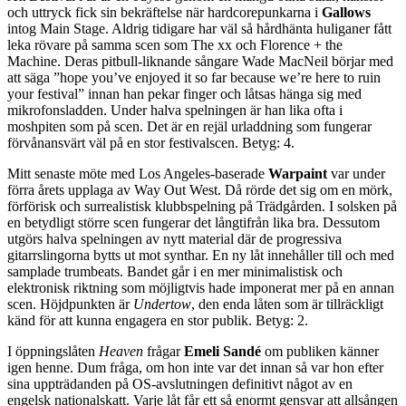
och uttryck fick sin bekräftelse när hardcorepunkarna i
Gallows
intog Main Stage. Aldrig tidigare har väl så hårdhänta huliganer fått
leka rövare på samma scen som The xx och Florence + the
Machine. Deras pitbull-liknande sångare Wade MacNeil börjar med
att säga ”hope you’ve enjoyed it so far because we’re here to ruin
your festival” innan han pekar finger och låtsas hänga sig med
mikrofonsladden. Under halva spelningen är han lika ofta i
moshpiten som på scen. Det är en rejäl urladdning som fungerar
förvånansvärt väl på en stor festivalscen. Betyg: 4.
Mitt senaste möte med Los Angeles-baserade
Warpaint
var under
förra årets upplaga av Way Out West. Då rörde det sig om en mörk,
förförisk och surrealistisk klubbspelning på Trädgården. I solsken på
en betydligt större scen fungerar det långtifrån lika bra. Dessutom
utgörs halva spelningen av nytt material där de progressiva
gitarrslingorna bytts ut mot synthar. En ny låt innehåller till och med
samplade trumbeats. Bandet går i en mer minimalistisk och
elektronisk riktning som möjligtvis hade imponerat mer på en annan
scen. Höjdpunkten är
Undertow
, den enda låten som är tillräckligt
känd för att kunna engagera en stor publik. Betyg: 2.
I öppningslåten
Heaven
frågar
Emeli Sandé
om publiken känner
igen henne. Dum fråga, om hon inte var det innan så var hon efter
sina uppträdanden på OS-avslutningen definitivt något av en
engelsk nationalskatt. Varje låt får ett så enormt gensvar att allsången