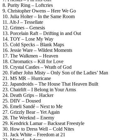
8. Purity Ring – Loftcries
9. Christopher Owens – Here We Go
10. Julia Holter – In the Same Room
11. Alt-J – Tessellate
12. Grimes – Genesis
13. Porcelain Raft – Drifting in and Out
14. TOY – Lose My Way
15. Cold Specks – Blank Maps
16. Jessie Ware – Wildest Moments
17. The Walkmen – Heaven
18. Chromatics – Kill for Love
19. Crystal Castles – Wrath of God
20. Father John Misty – Only Son of the Ladies’ Man
21. MS MR – Hurricane
22. Japandroids – The House That Heaven Built
23. Chairlift – I Belong in Your Arms
24. Death Grips – Hacker
25. DIIV – Doused
26. Emeli Sandé – Next to Me
27. Grizzly Bear – Yet Again
28. The Weeknd – Enemy
29. Kendrick Lamar – Backseat Freestyle
30. How to Dress Well – Cold Nites
31. Jack White – Freedom at 21