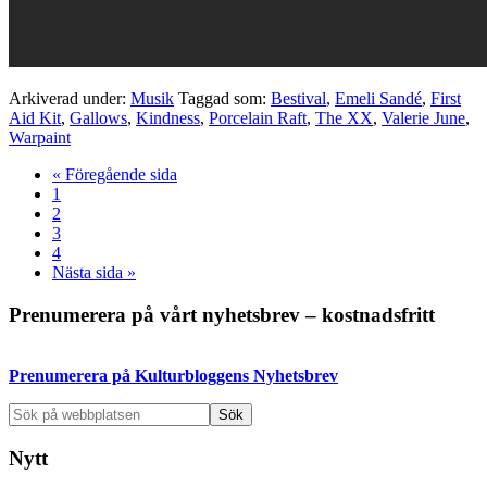
Arkiverad under:
Musik
Taggad som:
Bestival
,
Emeli Sandé
,
First
Aid Kit
,
Gallows
,
Kindness
,
Porcelain Raft
,
The XX
,
Valerie June
,
Warpaint
Go
«
Föregående sida
Sida
to
1
Sida
2
Sida
3
Sida
4
Go
Nästa sida »
to
Primärt
Prenumerera på vårt nyhetsbrev – kostnadsfritt
sidofält
Prenumerera på Kulturbloggens Nyhetsbrev
Sök
på
webbplatsen
Nytt