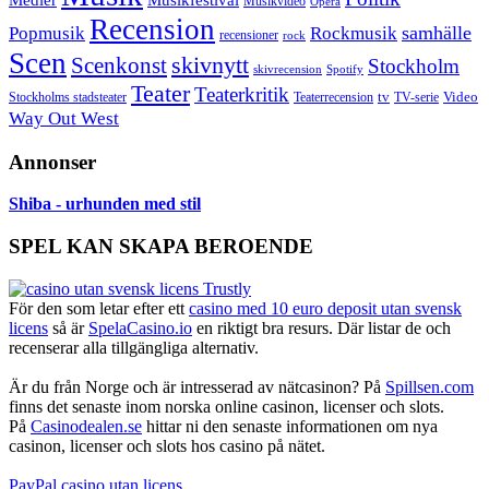
Musikvideo
Opera
Recension
samhälle
Popmusik
Rockmusik
recensioner
rock
Scen
skivnytt
Scenkonst
Stockholm
skivrecension
Spotify
Teater
Teaterkritik
Video
Stockholms stadsteater
tv
Teaterrecension
TV-serie
Way Out West
Annonser
Shiba - urhunden med stil
SPEL KAN SKAPA BEROENDE
För den som letar efter ett
casino med 10 euro deposit utan svensk
licens
så är
SpelaCasino.io
en riktigt bra resurs. Där listar de och
recenserar alla tillgängliga alternativ.
Är du från Norge och är intresserad av nätcasinon? På
Spillsen.com
finns det senaste inom norska online casinon, licenser och slots.
På
Casinodealen.se
hittar ni den senaste informationen om nya
casinon, licenser och slots hos casino på nätet.
PayPal casino utan licens