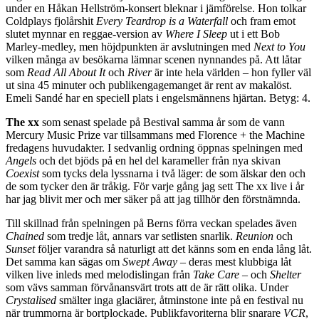
under en Håkan Hellström-konsert bleknar i jämförelse. Hon tolkar
Coldplays fjolårshit
Every Teardrop is a Waterfall
och fram emot
slutet mynnar en reggae-version av
Where I Sleep
ut i ett Bob
Marley-medley, men höjdpunkten är avslutningen med
Next to You
vilken många av besökarna lämnar scenen nynnandes på. Att låtar
som
Read All About It
och
River
är inte hela världen – hon fyller väl
ut sina 45 minuter och publikengagemanget är rent av makalöst.
Emeli Sandé har en speciell plats i engelsmännens hjärtan. Betyg: 4.
The xx
som senast spelade på Bestival samma år som de vann
Mercury Music Prize var tillsammans med Florence + the Machine
fredagens huvudakter. I sedvanlig ordning öppnas spelningen med
Angels
och det bjöds på en hel del karameller från nya skivan
Coexist
som tycks dela lyssnarna i två läger: de som älskar den och
de som tycker den är tråkig. För varje gång jag sett The xx live i år
har jag blivit mer och mer säker på att jag tillhör den förstnämnda.
Till skillnad från spelningen på Berns förra veckan spelades även
Chained
som tredje låt, annars var setlisten snarlik.
Reunion
och
Sunset
följer varandra så naturligt att det känns som en enda lång låt.
Det samma kan sägas om
Swept Away
– deras mest klubbiga låt
vilken live inleds med melodislingan från
Take Care
– och
Shelter
som vävs samman förvånansvärt trots att de är rätt olika. Under
Crystalised
smälter inga glaciärer, åtminstone inte på en festival nu
när trummorna är bortplockade. Publikfavoriterna blir snarare
VCR
,