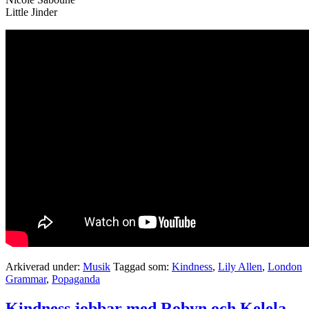
Little Jinder
Arkiverad under:
Musik
Taggad som:
Kindness
,
Lily Allen
,
London
Grammar
,
Popaganda
Kindness jobbar med Robyn och Kelela