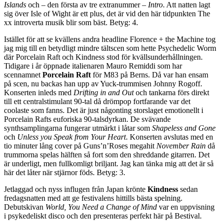
Islands
och – den första av tre extranummer –
Intro
. Att natten lagt
sig över Isle of Wight är ett plus, det är vid den här tidpunkten The
xx introverta musik blir som bäst. Betyg: 4.
Istället för att se kvällens andra headline Florence + the Machine tog
jag mig till en betydligt mindre tältscen som hette Psychedelic Worm
där Porcelain Raft och Kindness stod för kvällsunderhållningen.
Tidigare i år öppnade italienaren Mauro Remiddi som har
scennamnet
Porcelain Raft
för M83 på Berns. Då var han ensam
på scen, nu backas han upp av Yuck-trummisen Johnny Rogoff.
Konserten inleds med
Drifting in and Out
och tankarna förs direkt
till ett centralstimulant 90-tal då drömpop fortfarande var det
coolaste som fanns. Det är just någonting storslaget emotionellt i
Porcelain Rafts euforiska 90-talsdyrkan. De svävande
synthsamplingarna fungerar utmärkt i låtar som
Shapeless and Gone
och
Unless you Speak from Your Heart
. Konserten avslutas med en
tio minuter lång cover på Guns’n’Roses megahit
November Rain
då
trummorna spelas hälften så fort som den shreddande gitarren. Det
är underligt, men fullkomligt briljant. Jag kan tänka mig att det är så
här det låter när stjärnor föds. Betyg: 3.
Jetlaggad och nyss influgen från Japan krönte
Kindness
sedan
fredagsnatten med att ge festivalens hittills bästa spelning.
Debutskivan
World, You Need a Change of Mind
var en uppvisning
i psykedeliskt disco och den presenteras perfekt här på Bestival.