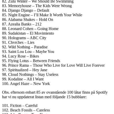
82. Zulu Winter – We Should Be Swimming
83. Memoryhouse – The Kids Were Wrong
84. Django Django – Default
85. Night Engine – I’ll Make It Worth Your While
86. Alabama Shakes – Hold On
87. Azealia Banks – 212
88. Leonard Cohen – Going Home
89. Sudakistan – El Movimiento
90. Holograms – ABC City
91. Chvrches – Lies
92. Wild Nothing – Paradise
93. Saint Lou Lou – Maybe You
94. Lucy Rose – Bikes
95. Flying Lotus – Between Friends
96. Prince Rama – Those Who Live for Love Will Live Forever
97. Spiritualized – Hey Jane
98. Cloud Nothings – Stay Useless
99. Kodaline – All I Want
100. Angel Haze – New York
Obs. eftersom enbart 85 av ovanstående 100 låtar finns på Spotify
har vi nu uppdaterat listan med följande 15 bubblare:
101. Fiction – Careful
102. Beach Fossils – Careless