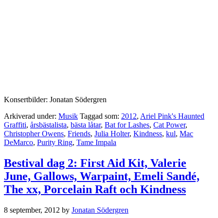
Konsertbilder: Jonatan Södergren
Arkiverad under:
Musik
Taggad som:
2012
,
Ariel Pink's Haunted
Graffiti
,
årsbästalista
,
bästa låtar
,
Bat for Lashes
,
Cat Power
,
Christopher Owens
,
Friends
,
Julia Holter
,
Kindness
,
kul
,
Mac
DeMarco
,
Purity Ring
,
Tame Impala
Bestival dag 2: First Aid Kit, Valerie
June, Gallows, Warpaint, Emeli Sandé,
The xx, Porcelain Raft och Kindness
8 september, 2012
by
Jonatan Södergren