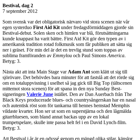
Bestival, dag 2
7 september 2012
Som svensk var det obligatorisk närvaro vid stora scenen när vår
egen systerduo
First Aid Kit
under fredagsförmiddagen gjorde sin
Bestival-debut. Solen sken och himlen var blå, förutsättningarna
kunde knappast ha varit bättre. First Aid Kit gör den typen av i
amerikansk tradition rotad folkmusik som får publiken att sätta sig
ner i gräset. För min del är det en trevlig stund som toppas av
sublima framföranden av
Emmylou
och Paul Simons
America
.
Betyg: 3.
Nästa akt att inta Main Stage var
Adam Ant
som klätt ut sig till
sjörövare. Det behövdes bara minuter för att fastslå att det rörde sig
om en totaluppvisning i uselhet så jag gick till Big Top (tältscenen
mittemot stora scenen) för att spana in den nya Sunday Best-
signeringen
Valerie June
istället. Den av Dan Auerbach från The
Black Keys producerade blues- och countrysångerskan har en nasal
och autentisk röst som för tankarna till hennes hemstad Memphis
vildaste kvarter. Hon ser ut som en superstjärna och den lågmälda
gitarrbluesen, som bland annat backas upp av en lokal
trumpetspelare, skulle inte passa helt fel i en David Lynch-film.
Betyg: 3.
Att Bestival i år är en odyssé genom en mängd olika stilar, känslor