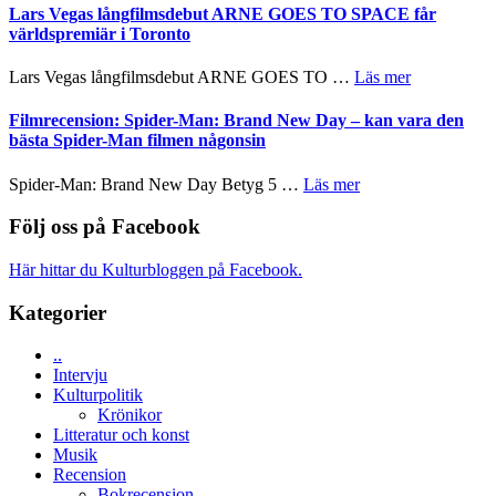
med
av
Lars Vegas långfilmsdebut ARNE GOES TO SPACE får
Jackie
Vem
tv-
världspremiär i Toronto
Chan
kan
serie:
i
styra
Svärtan
storform
om
Lars Vegas långfilmsdebut ARNE GOES TO …
Läs mer
Mauri?
–
Lars
välgjort
Vegas
Filmrecension: Spider-Man: Brand New Day – kan vara den
om
långfilmsde
bästa Spider-Man filmen någonsin
människans
ARNE
mörker
GOES
om
Spider-Man: Brand New Day Betyg 5 …
Läs mer
med
TO
Filmrecension:
imponerande
SPACE
Spider-
Följ oss på Facebook
unga
får
Man:
skådespelare
världspremi
Brand
Här hittar du Kulturbloggen på Facebook.
i
New
Toronto
Day
Kategorier
–
kan
..
vara
Intervju
den
Kulturpolitik
bästa
Krönikor
Spider-
Litteratur och konst
Man
Musik
filmen
Recension
någonsin
Bokrecension