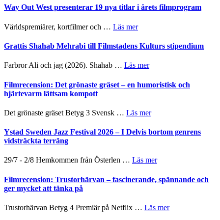
Way Out West presenterar 19 nya titlar i årets filmprogram
om
Världspremiärer, kortfilmer och …
Läs mer
Way
Out
Grattis Shahab Mehrabi till Filmstadens Kulturs stipendium
West
presenterar
om
Farbror Ali och jag (2026). Shahab …
Läs mer
19
Grattis
nya
Shahab
Filmrecension: Det grönaste gräset – en humoristisk och
titlar
Mehrabi
hjärtevarm lättsam kompott
i
till
årets
Filmstadens
om
Det grönaste gräset Betyg 3 Svensk …
Läs mer
filmprogram
Kulturs
Filmrecension:
stipendium
Det
Ystad Sweden Jazz Festival 2026 – I Delvis bortom genrens
grönaste
vidsträckta terräng
gräset
–
om
29/7 - 2/8 Hemkommen från Österlen …
Läs mer
en
Ystad
humoristisk
Sweden
Filmrecension: Trustorhärvan – fascinerande, spännande och
och
Jazz
ger mycket att tänka på
hjärtevarm
Festival
lättsam
2026
om
Trustorhärvan Betyg 4 Premiär på Netflix …
Läs mer
kompott
–
Filmrecension: