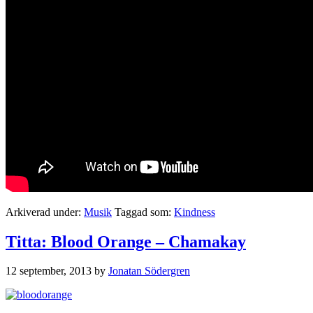
Arkiverad under:
Musik
Taggad som:
Kindness
Titta: Blood Orange – Chamakay
12 september, 2013
by
Jonatan Södergren