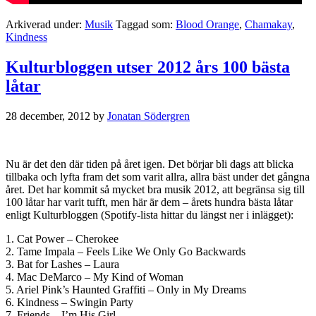
Arkiverad under:
Musik
Taggad som:
Blood Orange
,
Chamakay
,
Kindness
Kulturbloggen utser 2012 års 100 bästa
låtar
28 december, 2012
by
Jonatan Södergren
Nu är det den där tiden på året igen. Det börjar bli dags att blicka
tillbaka och lyfta fram det som varit allra, allra bäst under det gångna
året. Det har kommit så mycket bra musik 2012, att begränsa sig till
100 låtar har varit tufft, men här är dem – årets hundra bästa låtar
enligt Kulturbloggen (Spotify-lista hittar du längst ner i inlägget):
1. Cat Power – Cherokee
2. Tame Impala – Feels Like We Only Go Backwards
3. Bat for Lashes – Laura
4. Mac DeMarco – My Kind of Woman
5. Ariel Pink’s Haunted Graffiti – Only in My Dreams
6. Kindness – Swingin Party
7. Friends – I’m His Girl