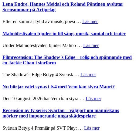
I
Trustorhärvan
Lena Endre, Hannes Meidal och Roland Pöntinen avslutar
Delvis
–
Scensommar på Artipelag
bortom
fascinerande,
genrens
spännande
om
Efter en sommar fylld av musik, poesi …
Läs mer
vidsträckta
och
Lena
terräng
ger
Endre,
Malmöfestivalen bjuder in till sång, musik, samtal och teater
mycket
Hannes
att
Meidal
om
Under Malmöfestivalen bjuder Malmö …
Läs mer
tänka
och
Malmöfestivalen
på
Roland
bjuder
Filmrecension: The Shadow´s Edge – rolig och spännande med
Pöntinen
in
en Jackie Chan i storform
avslutar
till
Scensommar
sång,
om
The Shadow´s Edge Betyg 4 Svensk …
Läs mer
på
musik,
Filmrecension:
Artipelag
samtal
The
Nu börjar valet synas i tv4 med Vem kan styra Mauri?
och
Shadow
teater
´s
om
Den 10 augusti 2026 har Vem kan styra …
Läs mer
Edge
Nu
–
börjar
Recension av tv-serie: Svärtan – välgjort om människans
rolig
valet
mörker med imponerande unga skådespelare
och
synas
spännande
i
om
Svärtan Betyg 4 Premiär på SVT Play: …
Läs mer
med
tv4
Recension
en