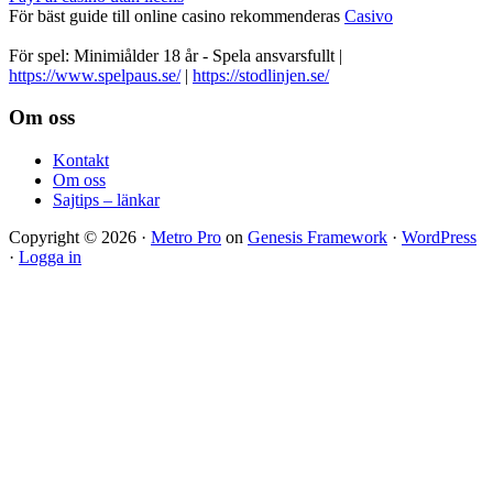
För bäst guide till online casino rekommenderas
Casivo
För spel: Minimiålder 18 år - Spela ansvarsfullt |
https://www.spelpaus.se/
|
https://stodlinjen.se/
Footer
Om oss
Kontakt
Om oss
Sajtips – länkar
Copyright © 2026 ·
Metro Pro
on
Genesis Framework
·
WordPress
·
Logga in