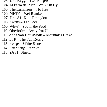
103. Jake Bugg – Two Fingers
104. El Perro del Mar – Walk On By
105. The Lumineers – Ho Hey
106. METZ – Wet Blanket
107. First Aid Kit – Emmylou
108. Swans – The Seer
109. Why? – Sod in the Seed
110. Oberhofer – Away frm U
111. Anna von Hausswolff – Mountains Crave
112. El-P – The Full Retard
113. iceage – White Rune
114. Efterklang – Apples
115. YAST- Stupid