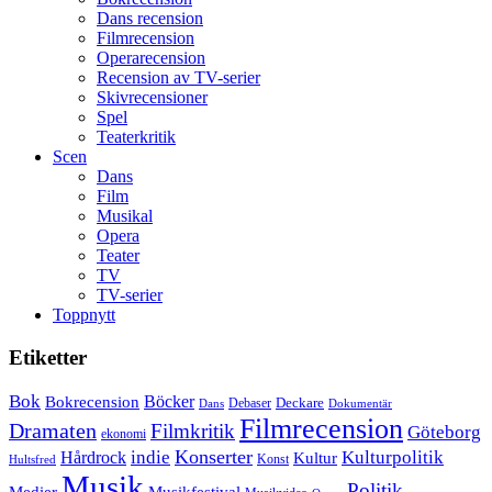
Dans recension
Filmrecension
Operarecension
Recension av TV-serier
Skivrecensioner
Spel
Teaterkritik
Scen
Dans
Film
Musikal
Opera
Teater
TV
TV-serier
Toppnytt
Etiketter
Bok
Bokrecension
Böcker
Deckare
Debaser
Dokumentär
Dans
Filmrecension
Dramaten
Filmkritik
Göteborg
ekonomi
Konserter
Hårdrock
indie
Kulturpolitik
Kultur
Konst
Hultsfred
Musik
Politik
Musikfestival
Medier