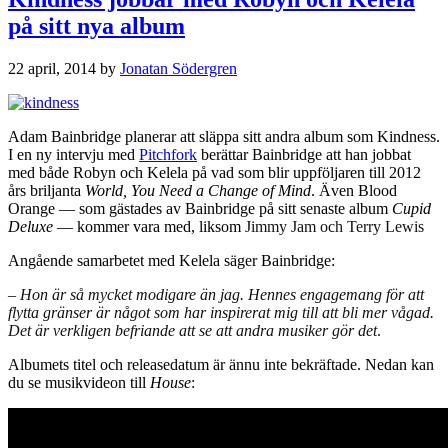
på sitt nya album
22 april, 2014
by
Jonatan Södergren
Adam Bainbridge planerar att släppa sitt andra album som Kindness.
I en ny intervju med
Pitchfork
berättar Bainbridge att han jobbat
med både Robyn och Kelela på vad som blir uppföljaren till 2012
års briljanta
World, You Need a Change of Mind
. Även Blood
Orange — som gästades av Bainbridge på sitt senaste album
Cupid
Deluxe
— kommer vara med, liksom
Jimmy Jam och Terry Lewis
Angående samarbetet med Kelela säger Bainbridge:
–
Hon är så mycket modigare än jag. Hennes engagemang för att
flytta gränser är något som har inspirerat mig till att bli mer vågad.
Det är verkligen befriande att se att andra musiker gör det
.
Albumets titel och releasedatum är ännu inte bekräftade. Nedan kan
du se musikvideon till
House
: