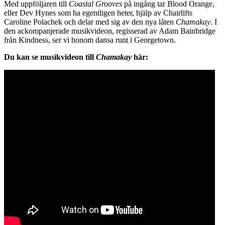
Med uppföljaren till
Coastal Grooves
på ingång tar Blood Orange,
eller Dev Hynes som ha egentligen heter, hjälp av Chairlifts
Caroline Polachek och delar med sig av den nya låten
Chamakay
. I
den ackompanjerade musikvideon, regisserad av Adam Bainbridge
från Kindness, ser vi honom dansa runt i Georgetown.
Du kan se musikvideon till
Chamakay
här: