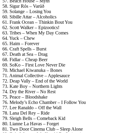
57. Beach House – Myth
58. Sigur Rós – Varúð
59. Solange – Losing You
60. Sibille Attar – Alcoholics
61. Frank Ocean – Thinkin Bout You
62. Scott Walker – Epizootics!
63. Tribes – When My Day Comes
64. Yuck – Chew
65. Haim – Forever
66. Craft Spells – Burst
67. Death at Sea – Drag
68. Fidlar – Cheap Beer
69. SoKo – First Love Never Die
70. Michael Kiwanuka – Bones
71. Animal Collective – Applesauce
72. Deap Vally – End of the World
73. Kate Boy – Northern Lights
74. Dry the River – No Rest
75. Peace – Bloodshake
76. Melody’s Echo Chamber – I Follow You
77. Lee Ranaldo – Off the Wall
78. Lana Del Rey – Ride
79. Sleigh Bells – Comeback Kid
80. Lianne La Havas – Forget
81. Two Door Cinema Club – Sleep Alone