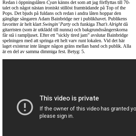
Redan i öppningslåten
Cyan
känns det som att jag förflyttas till 70-
talet och något nästan ironiskt stillöst framträdande på Top of the
Pops. Det bjuds på fuldans och redan i andra låten hoppar den
gänglige sångaren Adam Bainbridge ner i publikhavet. Publikens
favoriter är helt klart
Swingin’ Party
och funkiga
That’s Alright
då
gitarristen (som är utklädd till nunna) och bakgrundssångerskorna
får stå i rampljuset. Efter ett ”sickly tired jam” avslutar Bainbridge
spelningen med att springa ett helt varv runt lokalen. Vid det här
laget existerar inte längre någon gräns mellan band och publik. Alla
är en del av samma dimmiga fest. Betyg: 5.