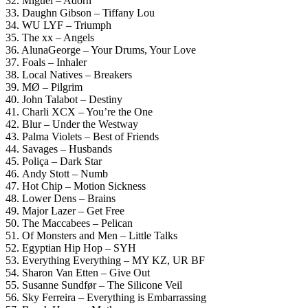
32. Miguel – Adorn
33. Daughn Gibson – Tiffany Lou
34. WU LYF – Triumph
35. The xx – Angels
36. AlunaGeorge – Your Drums, Your Love
37. Foals – Inhaler
38. Local Natives – Breakers
39. MØ – Pilgrim
40. John Talabot – Destiny
41. Charli XCX – You’re the One
42. Blur – Under the Westway
43. Palma Violets – Best of Friends
44. Savages – Husbands
45. Poliça – Dark Star
46. Andy Stott – Numb
47. Hot Chip – Motion Sickness
48. Lower Dens – Brains
49. Major Lazer – Get Free
50. The Maccabees – Pelican
51. Of Monsters and Men – Little Talks
52. Egyptian Hip Hop – SYH
53. Everything Everything – MY KZ, UR BF
54. Sharon Van Etten – Give Out
55. Susanne Sundfør – The Silicone Veil
56. Sky Ferreira – Everything is Embarrassing