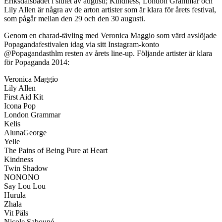
Eriksdalsbadet i slutet av augusti; Kindness, London Grammar och
Lily Allen är några av de arton artister som är klara för årets festival,
som pågår mellan den 29 och den 30 augusti.
Genom en charad-tävling med Veronica Maggio som värd avslöjade
Popagandafestivalen idag via sitt Instagram-konto
@Popagandasthlm resten av årets line-up. Följande artister är klara
för Popaganda 2014:
Veronica Maggio
Lily Allen
First Aid Kit
Icona Pop
London Grammar
Kelis
AlunaGeorge
Yelle
The Pains of Being Pure at Heart
Kindness
Twin Shadow
NONONO
Say Lou Lou
Hurula
Zhala
Vit Päls
Nicole Sabouné