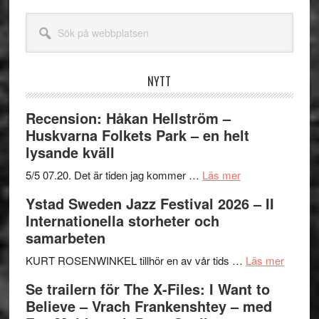
Sök
på
webbplatsen
NYTT
Recension: Håkan Hellström –
Huskvarna Folkets Park – en helt
lysande kväll
om
5/5 07.20. Det är tiden jag kommer …
Läs mer
Recension:
Ystad Sweden Jazz Festival 2026 – II
Håkan
Internationella storheter och
Hellström
samarbeten
–
Huskvarna
om
KURT ROSENWINKEL tillhör en av vår tids …
Läs mer
Folkets
Ystad
Se trailern för The X-Files: I Want to
Park
Swede
Believe – Vrach Frankenshtey – med
–
Jazz