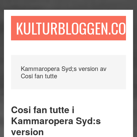
Hoppa
Hoppa
Hoppa
till
till
till
huvudinnehåll
det
sidfot
KULTURBLOGGEN.COM
primära
sidofältet
Kammaropera Syd;s version av
Cosi fan tutte
Cosi fan tutte i
Kammaropera Syd:s
version