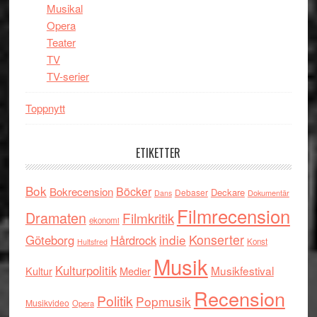
Musikal
Opera
Teater
TV
TV-serier
Toppnytt
ETIKETTER
Bok
Böcker
Bokrecension
Deckare
Debaser
Dokumentär
Dans
Filmrecension
Dramaten
Filmkritik
ekonomi
indie
Konserter
Göteborg
Hårdrock
Konst
Hultsfred
Musik
Kulturpolitik
Musikfestival
Kultur
Medier
Recension
Politik
Popmusik
Musikvideo
Opera