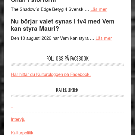
till
avslutar
om
sång,
Scensommar
The Shadow´s Edge Betyg 4 Svensk …
Läs mer
Filmrecension
musik,
på
Nu börjar valet synas i tv4 med Vem
The
samtal
Artipelag
kan styra Mauri?
Shadow
och
´s
teater
om
Den 10 augusti 2026 har Vem kan styra …
Läs mer
Edge
Nu
–
börjar
FÖLJ OSS PÅ FACEBOOK
rolig
valet
och
synas
spännande
i
Här hittar du Kulturbloggen på Facebook.
med
tv4
en
med
KATEGORIER
Jackie
Vem
Chan
kan
..
i
styra
storform
Mauri?
Intervju
Kulturpolitik