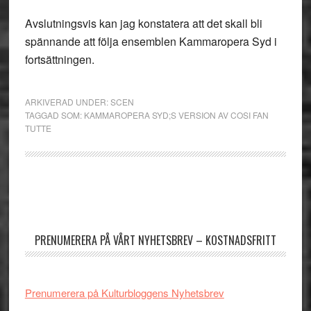
Avslutningsvis kan jag konstatera att det skall bli
spännande att följa ensemblen Kammaropera Syd i
fortsättningen.
ARKIVERAD UNDER:
SCEN
TAGGAD SOM:
KAMMAROPERA SYD;S VERSION AV COSI FAN
TUTTE
Primärt
sidofält
PRENUMERERA PÅ VÅRT NYHETSBREV – KOSTNADSFRITT
Prenumerera på Kulturbloggens Nyhetsbrev