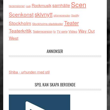
Scen
samhälle
Rockmusik
recensioner
rock
skivnytt
Scenkonst
skivrecension
Spotify
Teater
Stockholm
Stockholms stadsteater
Teaterkritik
Way Out
tv
Video
Teaterrecension
TV-serie
West
ANNONSER
Shiba - urhunden med stil
SPEL KAN SKAPA BEROENDE