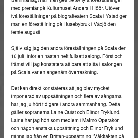
med premiär på Kulturhuset Anders i Höör. Utöver
två föreställningar på biografteatern Scala i Ystad ger
man en föreställning på Husebybruk i Växjö den
femte augusti.
Själv såg jag den andra föreställningen på Scala den
16 juli, inför en nästan helt fullsatt salong. Först och
främst vill jag konstatera att bara att sitta i salongen
på Scala var en angenäm överraskning.
Det kan direkt konstateras att jag blev mycket
imponerad av uppsättningen och flera av sångarna
har jag ju hört tidigare i andra sammanhang. Detta
gäller sopranerna Laine Quist och Elinor Fryklund.
Laine har jag hört som medlem i Malmö Operakör
och någon enstaka uppsättning och Elinor Fryklund
minns jag från en Britten-uppsättning ”Våldtäkten på