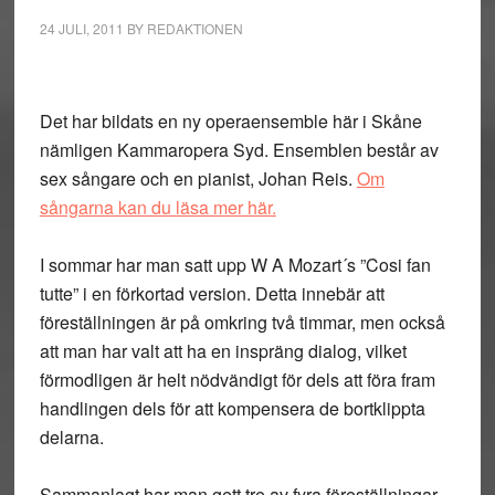
24 JULI, 2011
BY
REDAKTIONEN
Det har bildats en ny operaensemble här i Skåne
nämligen Kammaropera Syd. Ensemblen består av
sex sångare och en pianist, Johan Reis.
Om
sångarna kan du läsa mer här.
I sommar har man satt upp W A Mozart´s ”Cosi fan
tutte” i en förkortad version. Detta innebär att
föreställningen är på omkring två timmar, men också
att man har valt att ha en inspräng dialog, vilket
förmodligen är helt nödvändigt för dels att föra fram
handlingen dels för att kompensera de bortklippta
delarna.
Sammanlagt har man gett tre av fyra föreställningar