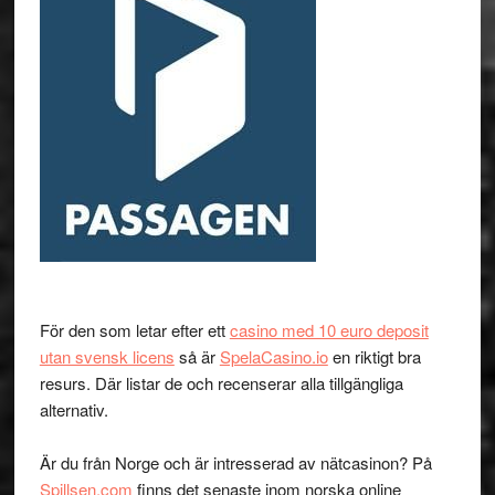
För den som letar efter ett
casino med 10 euro deposit
utan svensk licens
så är
SpelaCasino.io
en riktigt bra
resurs. Där listar de och recenserar alla tillgängliga
alternativ.
Är du från Norge och är intresserad av nätcasinon? På
Spillsen.com
finns det senaste inom norska online