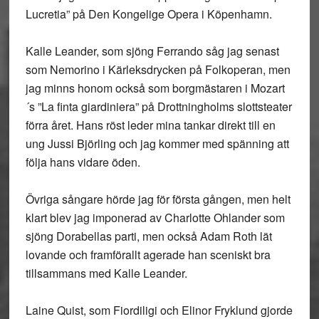
Lucretia” på Den Kongelige Opera i Köpenhamn.
Kalle Leander, som sjöng Ferrando såg jag senast
som Nemorino i Kärleksdrycken på Folkoperan, men
jag minns honom också som borgmästaren i Mozart
´s ”La finta giardiniera” på Drottningholms slottsteater
förra året. Hans röst leder mina tankar direkt till en
ung Jussi Björling och jag kommer med spänning att
följa hans vidare öden.
Övriga sångare hörde jag för första gången, men helt
klart blev jag imponerad av Charlotte Ohlander som
sjöng Dorabellas parti, men också Adam Roth lät
lovande och framförallt agerade han sceniskt bra
tillsammans med Kalle Leander.
Laine Quist, som Fiordiligi och Elinor Fryklund gjorde