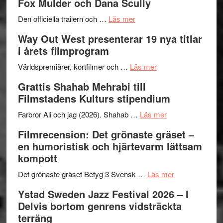
Fox Mulder och Dana Scully
en
Festiva
om
helt
2026
Den officiella trailern och …
Läs mer
Se
lysande
–
Way Out West presenterar 19 nya titlar
trailern
kväll
II
i årets filmprogram
för
Internat
The
om
storhet
Världspremiärer, kortfilmer och …
Läs mer
X-
Way
och
Grattis Shahab Mehrabi till
Files:
Out
samarb
Filmstadens Kulturs stipendium
I
West
Want
presenterar
om
Farbror Ali och jag (2026). Shahab …
Läs mer
to
19
Grattis
Filmrecension: Det grönaste gräset –
Believe
nya
Shahab
en humoristisk och hjärtevarm lättsam
–
titlar
Mehrabi
kompott
Vrach
i
till
Frankenshtey
årets
Filmstadens
om
Det grönaste gräset Betyg 3 Svensk …
Läs mer
–
filmprogram
Kulturs
Filmrecension:
Ystad Sweden Jazz Festival 2026 – I
med
stipendium
Det
Delvis bortom genrens vidsträckta
Fox
grönaste
terräng
Mulder
gräset