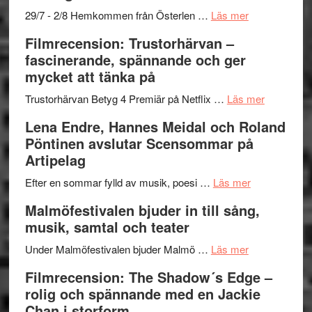
och
–
om
29/7 - 2/8 Hemkommen från Österlen …
Läs mer
Dana
en
Ystad
Filmrecension: Trustorhärvan –
Scully
humoristisk
Sweden
fascinerande, spännande och ger
och
Jazz
mycket att tänka på
hjärtevarm
Festival
lättsam
2026
om
Trustorhärvan Betyg 4 Premiär på Netflix …
Läs mer
kompott
–
Filmrecens
Lena Endre, Hannes Meidal och Roland
I
Trustorhä
Pöntinen avslutar Scensommar på
Delvis
–
Artipelag
bortom
fascineran
genrens
om
spännand
Efter en sommar fylld av musik, poesi …
Läs mer
vidsträckta
Lena
och
Malmöfestivalen bjuder in till sång,
terräng
Endre,
ger
musik, samtal och teater
Hannes
mycket
om
Meidal
att
Under Malmöfestivalen bjuder Malmö …
Läs mer
Malmöfestiva
och
tänka
Filmrecension: The Shadow´s Edge –
bjuder
Roland
på
rolig och spännande med en Jackie
in
Pöntinen
Chan i storform