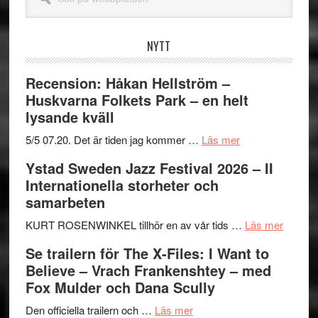
på
webbplatsen
NYTT
Recension: Håkan Hellström –
Huskvarna Folkets Park – en helt
lysande kväll
om
5/5 07.20. Det är tiden jag kommer …
Läs mer
Recension:
Ystad Sweden Jazz Festival 2026 – II
Håkan
Internationella storheter och
Hellström
samarbeten
–
Huskvarna
om
KURT ROSENWINKEL tillhör en av vår tids …
Läs mer
Folkets
Ystad
Se trailern för The X-Files: I Want to
Park
Swede
Believe – Vrach Frankenshtey – med
–
Jazz
Fox Mulder och Dana Scully
en
Festiva
om
helt
2026
Den officiella trailern och …
Läs mer