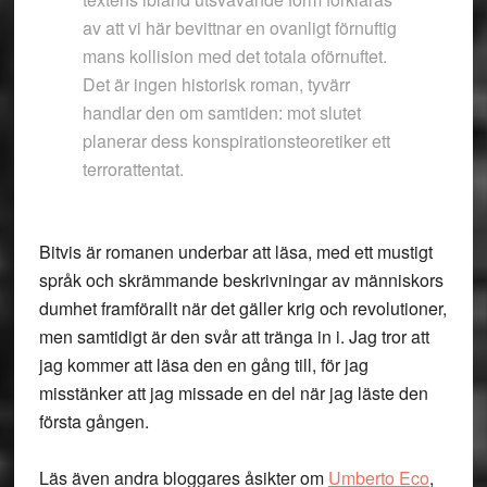
av att vi här bevittnar en ovanligt förnuftig
mans kollision med det totala oförnuftet.
Det är ingen historisk roman, tyvärr
handlar den om samtiden: mot slutet
planerar dess konspirationsteoretiker ett
terrorattentat.
Bitvis är romanen underbar att läsa, med ett mustigt
språk och skrämmande beskrivningar av människors
dumhet framförallt när det gäller krig och revolutioner,
men samtidigt är den svår att tränga in i. Jag tror att
jag kommer att läsa den en gång till, för jag
misstänker att jag missade en del när jag läste den
första gången.
Läs även andra bloggares åsikter om
Umberto Eco
,