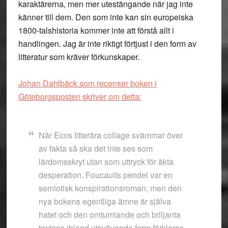
karaktärerna, men mer utestängande när jag inte
känner till dem. Den som inte kan sin europeiska
1800-talshistoria kommer inte att förstå allt i
handlingen. Jag är inte riktigt förtjust i den form av
litteratur som kräver förkunskaper.
Johan Dahlbäck som recenser boken i
Göteborgsposten skriver om detta:
När Ecos litterära collage svämmar över
av fakta så ska det inte ses som
lärdomsskryt utan som uttryck för äkta
desperation. Foucaults pendel var en
semiotisk konspirationsroman, men den
nya bokens egentliga ämne är själva
hatet och den omtumlande och briljanta
textens ibland utsvävande form förklaras