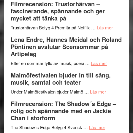
Filmrecension: Trustorhärvan –
Scully
humoristisk
Sweden
fascinerande, spännande och ger
och
Jazz
mycket att tänka på
hjärtevarm
Festival
lättsam
2026
om
Trustorhärvan Betyg 4 Premiär på Netflix …
Läs mer
kompott
–
Filmrecens
Lena Endre, Hannes Meidal och Roland
I
Trustorhä
Pöntinen avslutar Scensommar på
Delvis
–
Artipelag
bortom
fascineran
genrens
om
spännand
Efter en sommar fylld av musik, poesi …
Läs mer
vidsträckta
Lena
och
Malmöfestivalen bjuder in till sång,
terräng
Endre,
ger
musik, samtal och teater
Hannes
mycket
om
Meidal
att
Under Malmöfestivalen bjuder Malmö …
Läs mer
Malmöfestiva
och
tänka
Filmrecension: The Shadow´s Edge –
bjuder
Roland
på
rolig och spännande med en Jackie
in
Pöntinen
Chan i storform
till
avslutar
om
sång,
Scensommar
The Shadow´s Edge Betyg 4 Svensk …
Läs mer