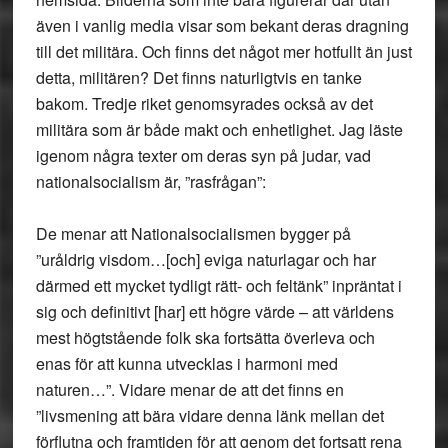
även i vanlig media visar som bekant deras dragning
till det militära. Och finns det något mer hotfullt än just
detta, militären? Det finns naturligtvis en tanke
bakom. Tredje riket genomsyrades också av det
militära som är både makt och enhetlighet. Jag läste
igenom några texter om deras syn på judar, vad
nationalsocialism är, ”rasfrågan”:
De menar att Nationalsocialismen bygger på
”uråldrig visdom…[och] eviga naturlagar och har
därmed ett mycket tydligt rätt- och feltänk” inpräntat i
sig och definitivt [har] ett högre värde – att världens
mest högtstående folk ska fortsätta överleva och
enas för att kunna utvecklas i harmoni med
naturen…”. Vidare menar de att det finns en
”livsmening att bära vidare denna länk mellan det
förflutna och framtiden för att genom det fortsatt rena