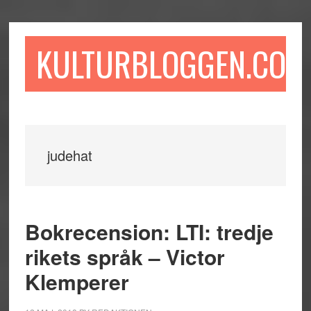
Hoppa
Hoppa
Hoppa
till
till
till
huvudinnehåll
det
sidfot
KULTURBLOGGEN.COM
primära
sidofältet
judehat
Bokrecension: LTI: tredje
rikets språk – Victor
Klemperer