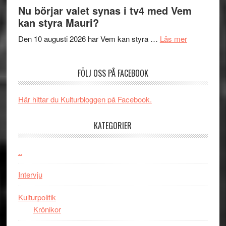
Filmrecension
musik,
på
Nu börjar valet synas i tv4 med Vem
The
samtal
Artipelag
kan styra Mauri?
Shadow
och
´s
teater
om
Den 10 augusti 2026 har Vem kan styra …
Läs mer
Edge
Nu
–
börjar
FÖLJ OSS PÅ FACEBOOK
rolig
valet
och
synas
spännande
i
Här hittar du Kulturbloggen på Facebook.
med
tv4
en
med
KATEGORIER
Jackie
Vem
Chan
kan
..
i
styra
storform
Mauri?
Intervju
Kulturpolitik
Krönikor