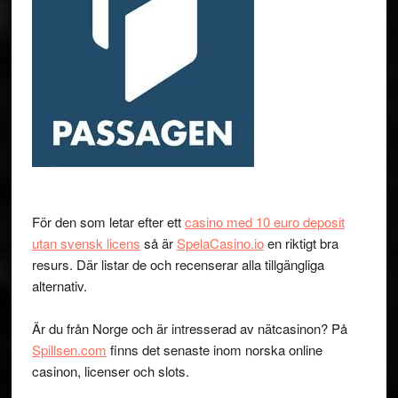
För den som letar efter ett
casino med 10 euro deposit
utan svensk licens
så är
SpelaCasino.io
en riktigt bra
resurs. Där listar de och recenserar alla tillgängliga
alternativ.
Är du från Norge och är intresserad av nätcasinon? På
Spillsen.com
finns det senaste inom norska online
casinon, licenser och slots.