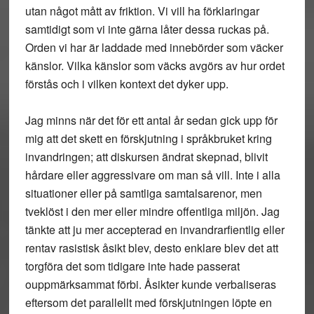
utan något mått av friktion. Vi vill ha förklaringar
samtidigt som vi inte gärna låter dessa ruckas på.
Orden vi har är laddade med innebörder som väcker
känslor. Vilka känslor som väcks avgörs av hur ordet
förstås och i vilken kontext det dyker upp.
Jag minns när det för ett antal år sedan gick upp för
mig att det skett en förskjutning i språkbruket kring
invandringen; att diskursen ändrat skepnad, blivit
hårdare eller aggressivare om man så vill. Inte i alla
situationer eller på samtliga samtalsarenor, men
tveklöst i den mer eller mindre offentliga miljön. Jag
tänkte att ju mer accepterad en invandrarfientlig eller
rentav rasistisk åsikt blev, desto enklare blev det att
torgföra det som tidigare inte hade passerat
ouppmärksammat förbi. Åsikter kunde verbaliseras
eftersom det parallellt med förskjutningen löpte en