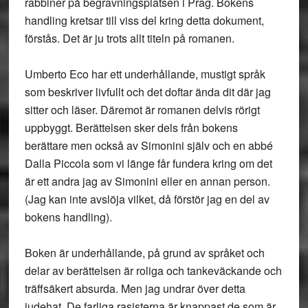
rabbiner på begravningsplatsen i Prag. Bokens
handling kretsar till viss del kring detta dokument,
förstås. Det är ju trots allt titeln på romanen.
Umberto Eco har ett underhållande, mustigt språk
som beskriver livfullt och det doftar ända dit där jag
sitter och läser. Däremot är romanen delvis rörigt
uppbyggt. Berättelsen sker dels från bokens
berättare men också av Simonini själv och en abbé
Dalla Piccola som vi länge får fundera kring om det
är ett andra jag av Simonini eller en annan person.
(Jag kan inte avslöja vilket, då förstör jag en del av
bokens handling).
Boken är underhållande, på grund av språket och
delar av berättelsen är roliga och tankeväckande och
träffsäkert absurda. Men jag undrar över detta
judehat. De farliga rasisterna är knappast de som är