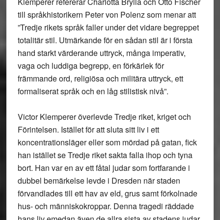
Klemperer
refererar
Charlotta Brylla
och
Otto Fischer
till språkhistorikern
Peter von Polenz
som menar att
”Tredje rikets språk faller under det vidare begreppet
totalitär stil. Utmärkande för en sådan stil är i första
hand starkt värderande uttryck, många imperativ,
vaga och luddiga begrepp, en förkärlek för
främmande ord, religiösa och militära uttryck, ett
formaliserat språk och en låg stilistisk nivå”.
Victor Klemperer överlevde Tredje riket, kriget och
Förintelsen. Istället för att sluta sitt liv i ett
koncentrationsläger eller som mördad på gatan, fick
han istället se Tredje riket sakta falla ihop och tyna
bort. Han var en av ett fåtal judar som fortfarande i
dubbel bemärkelse levde i Dresden när staden
förvandlades till ett hav av eld, grus samt förkolnade
hus- och människokroppar. Denna tragedi räddade
hans liv emedan även de allra sista av stadens judar