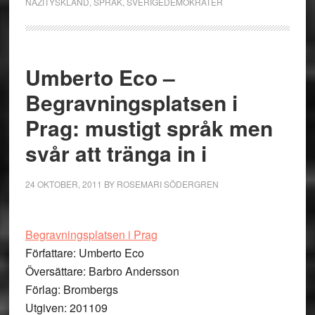
NAZITYSKLAND
,
SPRÅK
,
SVERIGEDEMOKRATER
Umberto Eco –
Begravningsplatsen i
Prag: mustigt språk men
svår att tränga in i
24 OKTOBER, 2011
BY
ROSEMARI SÖDERGREN
Begravningsplatsen i Prag
Författare: Umberto Eco
Översättare: Barbro Andersson
Förlag: Brombergs
Utgiven: 201109