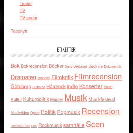
Teater
TV
TV-serier
Toppnytt
ETIKETTER
Bok
Böcker
Bokrecension
Deckare
Debaser
Dokumentär
Dans
Filmrecension
Dramaten
Filmkritik
ekonomi
indie
Konserter
Göteborg
Hårdrock
Konst
Hultsfred
Musik
Kulturpolitik
Musikfestival
Kultur
Medier
Recension
Politik
Popmusik
Musikvideo
Opera
Scen
samhälle
Rockmusik
recensioner
rock