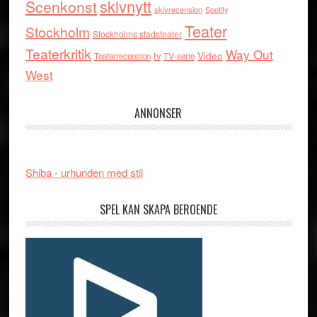
skivnytt
Scenkonst
skivrecension
Spotify
Teater
Stockholm
Stockholms stadsteater
Teaterkritik
Way Out
tv
Video
Teaterrecension
TV-serie
West
ANNONSER
Shiba - urhunden med stil
SPEL KAN SKAPA BEROENDE