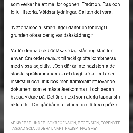
som verkar ha ett mål för ögonen. Tradition. Ras och
folk. Historia. Våldsantydningar. Så kan det vara.
”Nationalsocialismen utgör därför en för evigt i
grunden oföränderlig världsåskådning.”
Varför denna bok bör läsas idag står nog klart för
envar. Om ordet
muslim
tillräckligt ofta kombineras
med vissa adjektiv…Och där är inte nazisterna de
största språkomdanarna- och förgiftarna. Det är en
insiktsfull och unik bok men framförallt ett levande
dokument som vi måste återkomma till och sedan
bygga vidare på. Det är en text som aldrig tappar sin
aktualitet. Det går både att vinna och förlora språket.
ARKIVERAD UNDER:
BOKRECENSION
,
RECENSION
,
TOPPNYTT
TAGGAD SOM:
JUDEHAT
,
MAKT
,
NAZISM
,
NAZISMEN
,