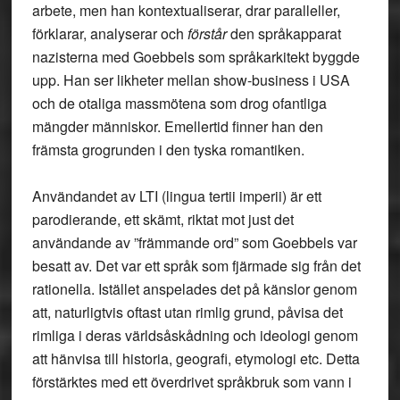
arbete, men han kontextualiserar, drar paralleller,
förklarar, analyserar och
förstår
den språkapparat
nazisterna med Goebbels som språkarkitekt byggde
upp. Han ser likheter mellan show-business i USA
och de otaliga massmötena som drog ofantliga
mängder människor. Emellertid finner han den
främsta grogrunden i den tyska romantiken.
Användandet av LTI (lingua tertii imperii) är ett
parodierande, ett skämt, riktat mot just det
användande av ”främmande ord” som Goebbels var
besatt av. Det var ett språk som fjärmade sig från det
rationella. Istället anspelades det på känslor genom
att, naturligtvis oftast utan rimlig grund, påvisa det
rimliga i deras världsåskådning och ideologi genom
att hänvisa till historia, geografi, etymologi etc. Detta
förstärktes med ett överdrivet språkbruk som vann i