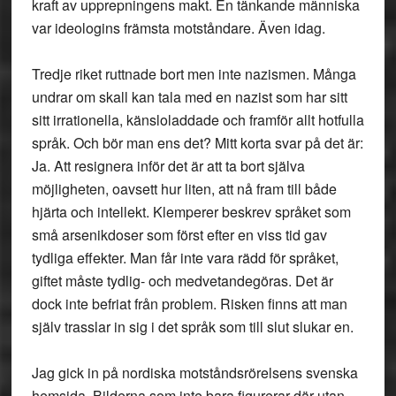
kraft av upprepningens makt. En tänkande människa
var ideologins främsta motståndare. Även idag.
Tredje riket ruttnade bort men inte nazismen. Många
undrar om skall kan tala med en nazist som har sitt
sitt irrationella, känsloladdade och framför allt hotfulla
språk. Och bör man ens det? Mitt korta svar på det är:
Ja. Att resignera inför det är att ta bort själva
möjligheten, oavsett hur liten, att nå fram till både
hjärta och intellekt. Klemperer beskrev språket som
små arsenikdoser som först efter en viss tid gav
tydliga effekter. Man får inte vara rädd för språket,
giftet måste tydlig- och medvetandegöras. Det är
dock inte befriat från problem. Risken finns att man
själv trasslar in sig i det språk som till slut slukar en.
Jag gick in på nordiska motståndsrörelsens svenska
hemsida. Bilderna som inte bara figurerar där utan