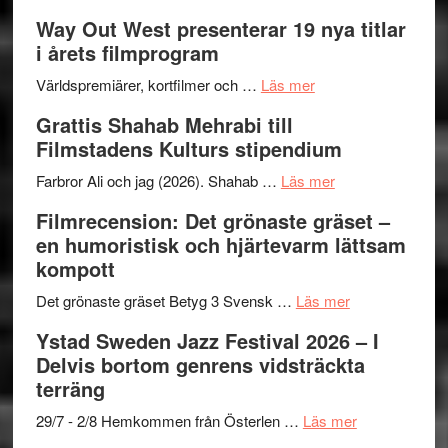
Se
lysande
–
Way Out West presenterar 19 nya titlar
trailern
kväll
II
i årets filmprogram
för
Internat
The
om
storhet
Världspremiärer, kortfilmer och …
Läs mer
X-
Way
och
Grattis Shahab Mehrabi till
Files:
Out
samarb
Filmstadens Kulturs stipendium
I
West
Want
presenterar
om
Farbror Ali och jag (2026). Shahab …
Läs mer
to
19
Grattis
Filmrecension: Det grönaste gräset –
Believe
nya
Shahab
en humoristisk och hjärtevarm lättsam
–
titlar
Mehrabi
kompott
Vrach
i
till
Frankenshtey
årets
Filmstadens
om
Det grönaste gräset Betyg 3 Svensk …
Läs mer
–
filmprogram
Kulturs
Filmrecension:
Ystad Sweden Jazz Festival 2026 – I
med
stipendium
Det
Delvis bortom genrens vidsträckta
Fox
grönaste
terräng
Mulder
gräset
och
–
om
29/7 - 2/8 Hemkommen från Österlen …
Läs mer
Dana
en
Ystad