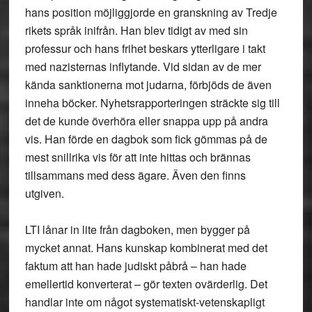
hans position möjliggjorde en granskning av Tredje
rikets språk inifrån. Han blev tidigt av med sin
professur och hans frihet beskars ytterligare i takt
med nazisternas inflytande. Vid sidan av de mer
kända sanktionerna mot judarna, förbjöds de även
inneha böcker. Nyhetsrapporteringen sträckte sig till
det de kunde överhöra eller snappa upp på andra
vis. Han förde en dagbok som fick gömmas på de
mest snillrika vis för att inte hittas och brännas
tillsammans med dess ägare. Även den finns
utgiven.
LTI lånar in lite från dagboken, men bygger på
mycket annat. Hans kunskap kombinerat med det
faktum att han hade judiskt påbrå – han hade
emellertid konverterat – gör texten ovärderlig. Det
handlar inte om något systematiskt-vetenskapligt