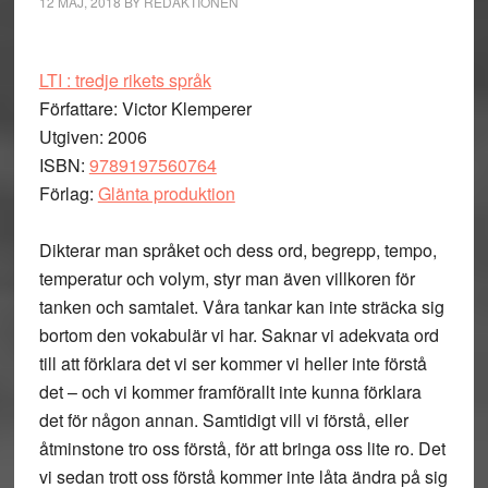
12 MAJ, 2018
BY
REDAKTIONEN
LTI : tredje rikets språk
Författare: Victor Klemperer
Utgiven: 2006
ISBN:
9789197560764
Förlag:
Glänta produktion
Dikterar man språket och dess ord, begrepp, tempo,
temperatur och volym, styr man även villkoren för
tanken och samtalet. Våra tankar kan inte sträcka sig
bortom den vokabulär vi har. Saknar vi adekvata ord
till att förklara det vi ser kommer vi heller inte förstå
det – och vi kommer framförallt inte kunna förklara
det för någon annan. Samtidigt vill vi förstå, eller
åtminstone tro oss förstå, för att bringa oss lite ro. Det
vi sedan trott oss förstå kommer inte låta ändra på sig