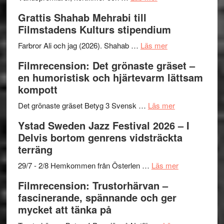
Way
Grattis Shahab Mehrabi till
Out
Filmstadens Kulturs stipendium
West
presenterar
om
Farbror Ali och jag (2026). Shahab …
Läs mer
19
Grattis
Filmrecension: Det grönaste gräset –
nya
Shahab
en humoristisk och hjärtevarm lättsam
titlar
Mehrabi
kompott
i
till
årets
Filmstadens
om
Det grönaste gräset Betyg 3 Svensk …
Läs mer
filmprogram
Kulturs
Filmrecension:
Ystad Sweden Jazz Festival 2026 – I
stipendium
Det
Delvis bortom genrens vidsträckta
grönaste
terräng
gräset
–
om
29/7 - 2/8 Hemkommen från Österlen …
Läs mer
en
Ystad
Filmrecension: Trustorhärvan –
humoristisk
Sweden
fascinerande, spännande och ger
och
Jazz
mycket att tänka på
hjärtevarm
Festival