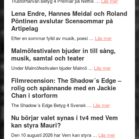
lättsam
2026
om
Trustorhärvan Betyg 4 Premiär på Netflix …
Läs mer
kompott
–
Filmrecens
Lena Endre, Hannes Meidal och Roland
I
Trustorhä
Pöntinen avslutar Scensommar på
Delvis
–
Artipelag
bortom
fascineran
genrens
om
spännand
Efter en sommar fylld av musik, poesi …
Läs mer
vidsträckta
Lena
och
Malmöfestivalen bjuder in till sång,
terräng
Endre,
ger
musik, samtal och teater
Hannes
mycket
om
Meidal
att
Under Malmöfestivalen bjuder Malmö …
Läs mer
Malmöfestiva
och
tänka
Filmrecension: The Shadow´s Edge –
bjuder
Roland
på
rolig och spännande med en Jackie
in
Pöntinen
Chan i storform
till
avslutar
om
sång,
Scensommar
The Shadow´s Edge Betyg 4 Svensk …
Läs mer
Filmrecension
musik,
på
Nu börjar valet synas i tv4 med Vem
The
samtal
Artipelag
kan styra Mauri?
Shadow
och
´s
teater
om
Den 10 augusti 2026 har Vem kan styra …
Läs mer