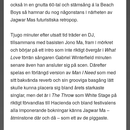
också in en gnutta 60-tal och stämsång á la Beach
Boys så hamnar du nog någonstans i närheten av
Jagwar Mas futuristiska retropop.
Tjugo minuter efter utsatt tid träder en DJ,
tillsammans med basisten Jono Ma, fram i mörkret
och börjar på ett intro som inte riktigt övergår i
What
Love
förrän sångaren Gabriel Winterfield minuten
senare även han ansluter sig på scen. Därefter
spelas en förlängd version av
Man I Need
som med
sitt bakvända reverb och sin grooviga basgång lätt
skulle kunna placera sig bland årets starkaste
singlar, men det är i
The Throw
som White Stage på
riktigt förvandlas till Hacienda och bland festivalens
alla imponerande bokningar känns Jagwar Ma –
åtminstone där och då – som ett av de piggaste.