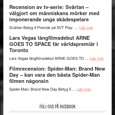
Edge
Nu
Recension av tv-serie: Svärtan –
–
börjar
välgjort om människans mörker med
rolig
valet
imponerande unga skådespelare
och
synas
spännande
om
i
Svärtan Betyg 4 Premiär på SVT Play: …
Läs mer
med
Recension
tv4
Lars Vegas långfilmsdebut ARNE
en
av
med
GOES TO SPACE får världspremiär i
Jackie
tv-
Vem
Toronto
Chan
serie:
kan
i
Svärtan
styra
om
Lars Vegas långfilmsdebut ARNE GOES TO …
Läs mer
storform
–
Mauri?
Lars
Filmrecension: Spider-Man: Brand New
välgjort
Vegas
Day – kan vara den bästa Spider-Man
om
långfi
filmen någonsin
människans
ARNE
om
mörker
GOES
Spider-Man: Brand New Day Betyg 5 …
Läs mer
Filmrecension
med
TO
Spider-
imponerande
SPAC
FÖLJ OSS PÅ FACEBOOK
Man:
unga
får
Brand
skådespelar
världs