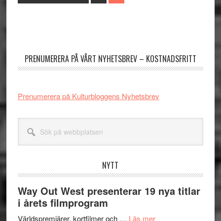
to
Primärt
sidofält
PRENUMERERA PÅ VÅRT NYHETSBREV – KOSTNADSFRITT
Prenumerera på Kulturbloggens Nyhetsbrev
Sök
på
webbplatsen
NYTT
Way Out West presenterar 19 nya titlar
i årets filmprogram
om
Världspremiärer, kortfilmer och …
Läs mer