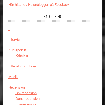
New
i
Här hittar du Kulturbloggen på Facebook.
Day
Toront
–
KATEGORIER
kan
vara
..
den
bästa
Intervju
Spider-
Man
Kulturpolitik
filmen
Krönikor
någonsin
Litteratur och konst
Musik
Recension
Bokrecension
Dans recension
Filmrecension