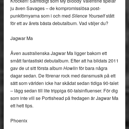
Krocken! Samtidigt som My Bloody Valentine spelar
ju även Savages – de kompromisslösa post-
punkförnyarna som i och med
Silence Yourself
stått
för ett av årets bästa debutalbum. Vad väljer du?
Jagwar Ma
Även australienska Jagwar Ma ligger bakom ett
smått fantastiskt debutalbum. Efter att ha bildats 2011
gav de ut sitt första album
Howlin
för bara några
dagar sedan. De förenar rock med dansmusik på ett
sätt som världen icke har skådat sedan tidiga 90-talet
– lägg sedan till lite trippiga 60-talsinfluenser. För dig
som inte vill se Portishead på fredagen är Jagwar Ma
ett hett tips.
Phoenix