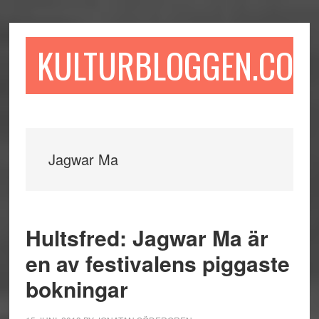
Hoppa
Hoppa
Hoppa
till
till
till
huvudinnehåll
det
sidfot
KULTURBLOGGEN.COM
primära
sidofältet
Jagwar Ma
Hultsfred: Jagwar Ma är
en av festivalens piggaste
bokningar