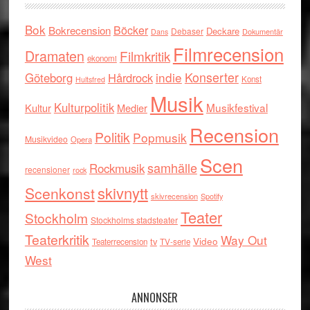
Bok
Böcker
Bokrecension
Deckare
Debaser
Dokumentär
Dans
Filmrecension
Dramaten
Filmkritik
ekonomi
indie
Konserter
Göteborg
Hårdrock
Konst
Hultsfred
Musik
Kulturpolitik
Musikfestival
Kultur
Medier
Recension
Politik
Popmusik
Musikvideo
Opera
Scen
samhälle
Rockmusik
recensioner
rock
skivnytt
Scenkonst
skivrecension
Spotify
Teater
Stockholm
Stockholms stadsteater
Teaterkritik
Way Out
tv
Video
Teaterrecension
TV-serie
West
ANNONSER