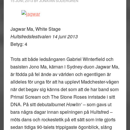
15 JUNI, 2013
BY
JONATAN SÖDERGREN
Jagwar Ma, White Stage
Hultsfredsfestivalen 14 juni 2013
Betyg: 4
Trots att både ledsångaren Gabriel Winterfield och
basisten Jono Ma, kärnan i Sydney-duon Jagwar Ma,
är födda på fel ände av världen och egentligen är
alldeles för unga för att ha upplevt Madchester-vågen
när det begav sig känns det som att de har band som
Primal Scream och The Stone Roses inristade i sitt
DNA. På sitt debutalbumet
Howlin’ –
som gavs ut
bara några dagar innan spelningen på Hultsfred –
möts dans och rockestetik på ett sätt som inte gjorts
sedan tidiga 90-talets trippigaste ögonblick, släng