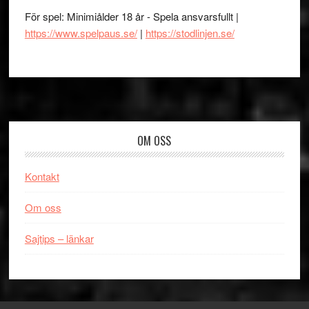
För spel: Minimiålder 18 år - Spela ansvarsfullt |
https://www.spelpaus.se/
|
https://stodlinjen.se/
Footer
OM OSS
Kontakt
Om oss
Sajtips – länkar