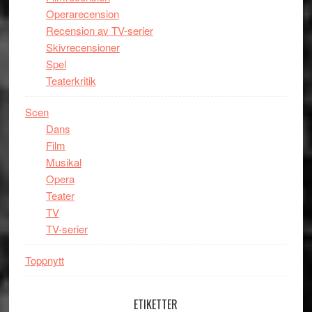
Operarecension
Recension av TV-serier
Skivrecensioner
Spel
Teaterkritik
Scen
Dans
Film
Musikal
Opera
Teater
TV
TV-serier
Toppnytt
ETIKETTER