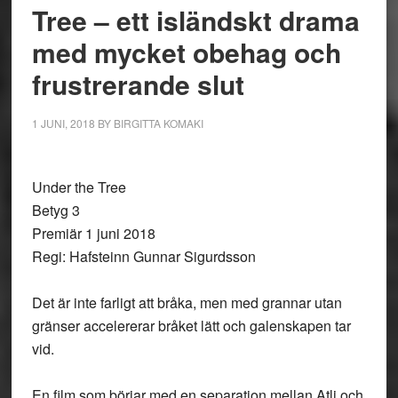
Tree – ett isländskt drama
med mycket obehag och
frustrerande slut
1 JUNI, 2018
BY
BIRGITTA KOMAKI
Under the Tree
Betyg 3
Premiär 1 juni 2018
Regi: Hafsteinn Gunnar Sigurdsson
Det är inte farligt att bråka, men med grannar utan
gränser accelererar bråket lätt och galenskapen tar
vid.
En film som börjar med en separation mellan Atli och