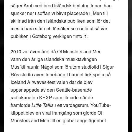
säger Àrni med bred isländsk brytning innan han
sjunker ner i soffan vi blivit placerade i. Men till
skillnad från den isländska publiken som för det
mesta bara står och försöker se coola ut så var
publiken i Göteborg verkligen ”into it”.
2010 var även året då Of Monsters and Men
vann den årliga isländska musiktävlingen
Músíktilraunir. Något som förutom studiotid i Sigur
Rós studio även innebar att bandet fick spela på
Iceland Airwaves-festivalen där de blev
uppsnappade av den Seattle-baserade
radiokanalen KEXP som filmade när de
framförde
Little Talks
i ett vardagsrum. YouTube-
klippet blev en viral framgång som gjorde Of
Monsters and Men till en global angelägenhet.