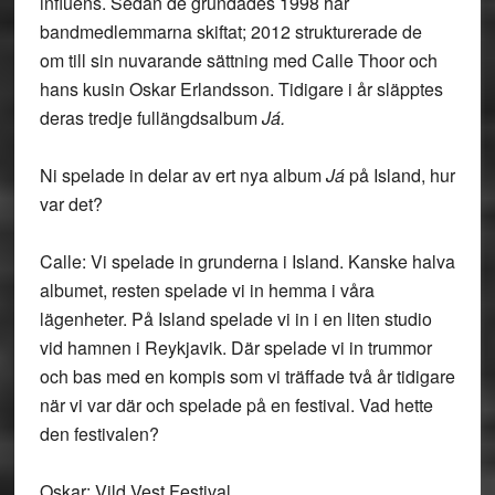
influens. Sedan de grundades 1998 har
bandmedlemmarna skiftat; 2012 strukturerade de
om till sin nuvarande sättning med Calle Thoor och
hans kusin Oskar Erlandsson. Tidigare i år släpptes
deras tredje fullängdsalbum
Já.
Ni spelade in delar av ert nya album
Já
på Island, hur
var det?
Calle: Vi spelade in grunderna i Island. Kanske halva
albumet, resten spelade vi in hemma i våra
lägenheter. På Island spelade vi in i en liten studio
vid hamnen i Reykjavik. Där spelade vi in trummor
och bas med en kompis som vi träffade två år tidigare
när vi var där och spelade på en festival. Vad hette
den festivalen?
Oskar: Vild Vest Festival.