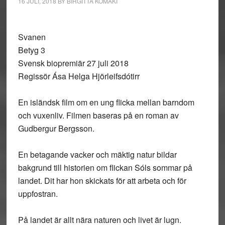
16 JULI, 2018
BY
BIRGITTA KOMAKI
Svanen
Betyg 3
Svensk biopremiär 27 juli 2018
Regissör Ása Helga Hjörleifsdótirr
En isländsk film om en ung flicka mellan barndom
och vuxenliv. Filmen baseras på en roman av
Gudbergur Bergsson.
En betagande vacker och mäktig natur bildar
bakgrund till historien om flickan Sóls sommar på
landet. Dit har hon skickats för att arbeta och för
uppfostran.
På landet är allt nära naturen och livet är lugn.