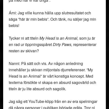
på med när vi var unga”.
Árni: Jag ville kunna hålla upp slutresultatet och
säga ”här är min bebis”. Och tänk, nu säljer jag min
bebis!
Tycker ni att titeln
My Head is an Animal,
som ju är
en rad ur öppningsspåret
Dirty Paws,
representerar
resten av skivan?
Nanni: På sätt och vis. Av någon anledning
innehåller ju skivan miljontals djurreferenser. ”My
Head is an Animal” är vårt konstiga koncept. Med
texterna försökte vi skapa en absurd sagovärld och
titeln är ju lite absurd och sagolik.
Jag såg ett YouTube-klipp från en av era spelningar
då några personer i publiken började gråta. Tror ni