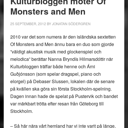
Kulturbloggen möter Of
Monsters and Men
25 SEPTEMBER, 2012
BY
JONATAN SÖDERGREN
2010 var det som numera är den isländska sextetten
Of Monsters and Men ännu bara en duo som gjorde
”väldigt akustisk musik med glockenspiel och
melodica” berättar Nanna Bryndís Hilmarsdóttir när
Kulturbloggen träffar både henne och Árni
Guðjónsson (som spelar dragspel, piano och
elorgel) på Debaser Slussen, lokalen där de senare
på kvällen ska göra sin första Stockholm-spelning.
Dagen innan hade de spelat på Pustervik och bandet
var märkbart trötta efter resan från Göteborg till
Stockholm.
– Så här nära vårt hemland har vi inte varit på länge,