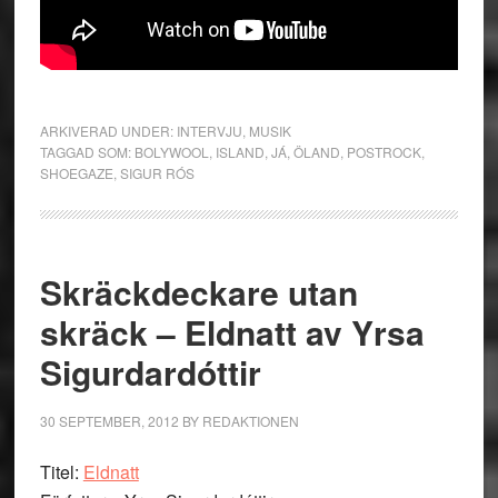
ARKIVERAD UNDER:
INTERVJU
,
MUSIK
TAGGAD SOM:
BOLYWOOL
,
ISLAND
,
JÁ
,
ÖLAND
,
POSTROCK
,
SHOEGAZE
,
SIGUR RÓS
Skräckdeckare utan
skräck – Eldnatt av Yrsa
Sigurdardóttir
30 SEPTEMBER, 2012
BY
REDAKTIONEN
Titel:
Eldnatt