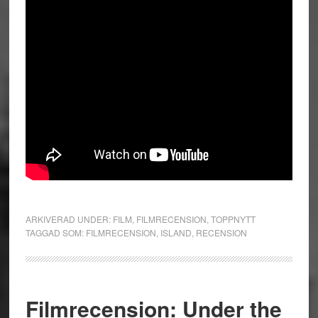
ARKIVERAD UNDER:
FILM
,
FILMRECENSION
,
TOPPNYTT
TAGGAD SOM:
FILMRECENSION
,
ISLAND
,
RECENSION
Filmrecension: Under the