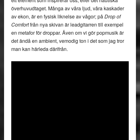
ett element som inspirerar oss, eller det nautiska
överhuvudtaget. Många av våra ljud, våra kaskader
av ekon, är en fysisk liknelse av vågor; på
Drop of
Comfort
från nya skivan är leadgitarren till exempel
en metafor för droppar. Även om vi gör popmusik är
det ändå en ambient, vemodig ton i det som jag tror
man kan härleda därifrån.