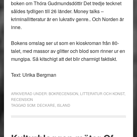
boken om Thóra Gudmundsdóttir Det tredje tecknet
såldes tydligen till 26 länder. Money talks –
kriminallitteratur är en lukrativ genre.. Och Norden är
inne.
Bokens omslag ser ut som en kioskroman från 80-
talet, med massor av glitter och blod som rinner ur en
mungipa. Så kitschigt att det blir charmigt faktiskt.
Text: Ulrika Bergman
ARKIVERAD UNDER:
BOKRECENSION
,
LITTERATUR OCH KONST
,
RECENSION
TAGGAD SOM:
DECKARE
,
ISLAND