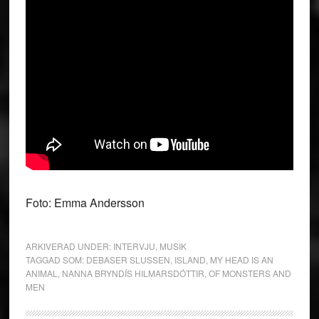
Foto: Emma Andersson
ARKIVERAD UNDER:
INTERVJU
,
MUSIK
TAGGAD SOM:
DEBASER SLUSSEN
,
ISLAND
,
MY HEAD IS AN
ANIMAL
,
NANNA BRYNDÍS HILMARSDÓTTIR
,
OF MONSTERS AND
MEN