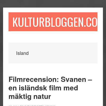
Hoppa
Hoppa
Hoppa
till
till
till
huvudinnehåll
det
sidfot
KULTURBLOGGEN.COM
primära
sidofältet
Island
Filmrecension: Svanen –
en isländsk film med
mäktig natur