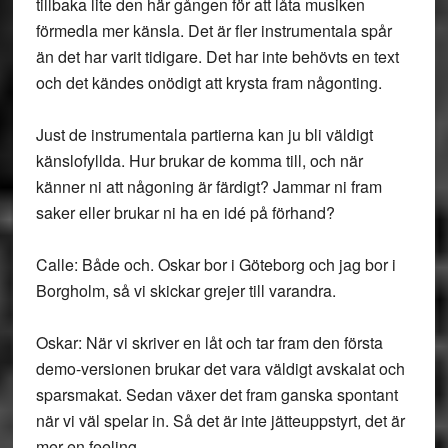
tillbaka lite den här gången för att låta musiken
förmedla mer känsla. Det är fler instrumentala spår
än det har varit tidigare. Det har inte behövts en text
och det kändes onödigt att krysta fram någonting.
Just de instrumentala partierna kan ju bli väldigt
känslofyllda. Hur brukar de komma till, och när
känner ni att någoning är färdigt? Jammar ni fram
saker eller brukar ni ha en idé på förhand?
Calle: Både och. Oskar bor i Göteborg och jag bor i
Borgholm, så vi skickar grejer till varandra.
Oskar: När vi skriver en låt och tar fram den första
demo-versionen brukar det vara väldigt avskalat och
sparsmakat. Sedan växer det fram ganska spontant
när vi väl spelar in. Så det är inte jätteuppstyrt, det är
mer en feeling.