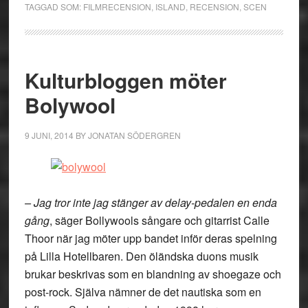
TAGGAD SOM:
FILMRECENSION
,
ISLAND
,
RECENSION
,
SCEN
Kulturbloggen möter
Bolywool
9 JUNI, 2014
BY
JONATAN SÖDERGREN
– Jag tror inte jag stänger av delay-pedalen en enda
gång
, säger Bollywools sångare och gitarrist Calle
Thoor när jag möter upp bandet inför deras spelning
på Lilla Hotellbaren. Den öländska duons musik
brukar beskrivas som en blandning av shoegaze och
post-rock. Själva nämner de det nautiska som en