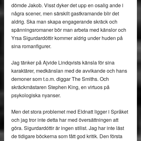
dömde Jakob. Visst dyker det upp en osalig ande i
några scener, men särskilt gastkramande blir det
aldrig. Ska man skapa engagerande skräck och
spänningsromaner bör man arbeta med känslor och
Yrsa Sigurdardóttir kommer aldrig under huden på
sina romanfigurer.
Jag tänker på Ajvide Lindqvists känsla för sina
karaktärer, medkänslan med de avvikande och hans
demoner som t.o.m. diggar The Smiths. Och
skräckmästaren Stephen King, en virtuos på
psykologiska nyanser.
Men det stora problemet med Eldnatt ligger i Språket
och jag tror inte detta har med översättningen att
göra. Sigurdardóttir är ingen stilist. Jag har inte läst
de tidigare böckerna som fått god kritik. Den första