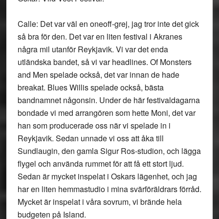
Calle: Det var väl en oneoff-grej, jag tror inte det gick
så bra för den. Det var en liten festival i Akranes
några mil utanför Reykjavik. Vi var det enda
utländska bandet, så vi var headlines. Of Monsters
and Men spelade också, det var innan de hade
breakat. Blues Willis spelade också, bästa
bandnamnet någonsin. Under de här festivaldagarna
bondade vi med arrangören som hette Moni, det var
han som producerade oss när vi spelade in i
Reykjavik. Sedan unnade vi oss att åka till
Sundlaugin, den gamla Sigur Ros-studion, och lägga
flygel och använda rummet för att få ett stort ljud.
Sedan är mycket inspelat i Oskars lägenhet, och jag
har en liten hemmastudio i mina svärföräldrars förråd.
Mycket är inspelat i våra sovrum, vi brände hela
budgeten på Island.