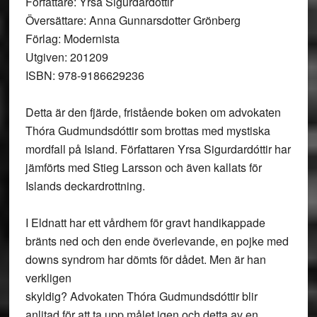
Författare: Yrsa Sigurdardóttir
Översättare: Anna Gunnarsdotter Grönberg
Förlag: Modernista
Utgiven: 201209
ISBN: 978-9186629236
Detta är den fjärde, fristående boken om advokaten
Thóra Gudmundsdóttir som brottas med mystiska
mordfall på Island. Författaren Yrsa Sigurdardóttir har
jämförts med Stieg Larsson och även kallats för
Islands deckardrottning.
I Eldnatt har ett vårdhem för gravt handikappade
bränts ned och den ende överlevande, en pojke med
downs syndrom har dömts för dådet. Men är han
verkligen
skyldig? Advokaten Thóra Gudmundsdóttir blir
anlitad för att ta upp målet igen och detta av en