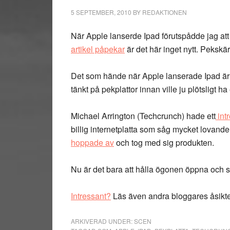
5 SEPTEMBER, 2010
BY
REDAKTIONEN
När Apple lanserde Ipad förutspådde jag att d
artikel påpekar
är det här inget nytt. Pekskä
Det som hände när Apple lanserade Ipad är a
tänkt på pekplattor innan ville ju plötsligt ha
Michael Arrington (Techcrunch) hade ett
intr
billig internetplatta som såg mycket lovande
hoppade av
och tog med sig produkten.
Nu är det bara att hålla ögonen öppna och 
Intressant?
Läs även andra bloggares åsikt
ARKIVERAD UNDER:
SCEN