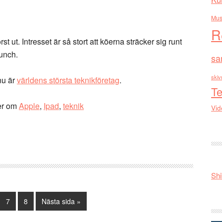
Mus
R
rst ut. Intresset är så stort att köerna sträcker sig runt
unch.
sa
skiv
nu är
världens största teknikföretag
.
Te
er om
Apple
,
Ipad
,
teknik
Vid
Shi
a
Sida
Sida
Go
7
8
Nästa sida »
to