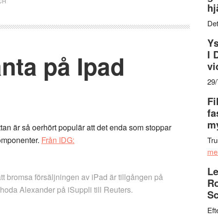
CH
hj
Det
Ys
I 
änta på Ipad
vi
29
Fi
fa
my
attan är så oerhört populär att det enda som stoppar
komponenter.
Från IDG:
Tru
me
Le
tt bromsa försäljningen av iPad är tillgången på
Ro
hoda Alexander på iSuppli till Reuters.
Sc
Eft