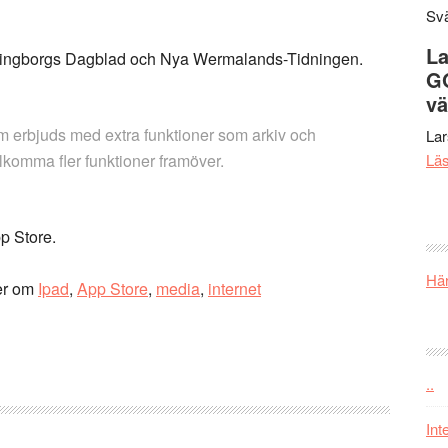
Svä
La
singborgs Dagblad och Nya Wermalands-Tidningen.
G
vä
om erbjuds med extra funktioner som arkiv och
La
llkomma fler funktioner framöver.
Lä
pp Store.
Här
er om
Ipad
,
App Store
,
media
,
internet
..
Int