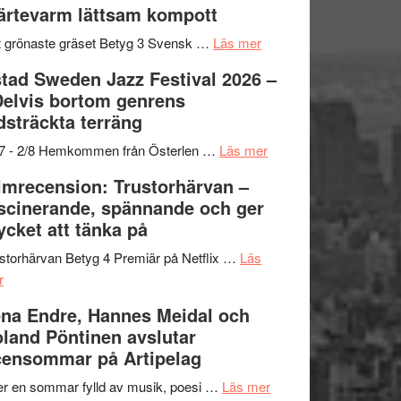
ärtevarm lättsam kompott
Vrach
i
till
Frankenshtey
årets
Filmstadens
om
 grönaste gräset Betyg 3 Svensk …
Läs mer
–
filmprogram
Kulturs
Filmrecension:
tad Sweden Jazz Festival 2026 –
med
stipendium
Det
Delvis bortom genrens
Fox
grönaste
dsträckta terräng
Mulder
gräset
och
–
om
/7 - 2/8 Hemkommen från Österlen …
Läs mer
Dana
en
Ystad
lmrecension: Trustorhärvan –
Scully
humoristisk
Sweden
scinerande, spännande och ger
och
Jazz
cket att tänka på
hjärtevarm
Festival
lättsam
2026
storhärvan Betyg 4 Premiär på Netflix …
Läs
om
kompott
–
r
Filmrecension:
I
na Endre, Hannes Meidal och
Trustorhärvan
Delvis
land Pöntinen avslutar
–
bortom
ensommar på Artipelag
fascinerande,
genrens
spännande
vidsträckta
om
er en sommar fylld av musik, poesi …
Läs mer