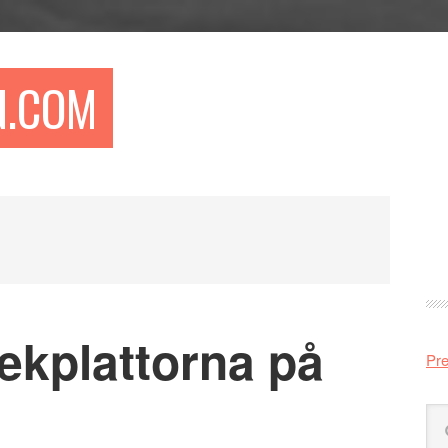
N.COM
Pr
si
kplattorna på
Pre
Sö
på