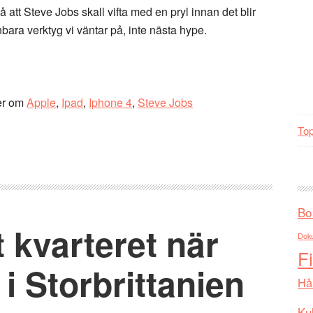
på att Steve Jobs skall vifta med en pryl innan det blir
änbara verktyg vi väntar på, inte nästa hype.
er om
Apple
,
Ipad
,
Iphone 4
,
Steve Jobs
Top
Bo
t kvarteret när
Dok
F
i Storbrittanien
Hå
Kul