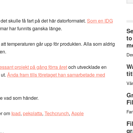
web
et skulle få fart på det här datorformatet.
Som en IDG
rmar har funnits ganska länge.
Se
to
tt temperaturen går upp för produkten. Alla som aldrig
me
 en.
Den
Wa
essant projekt på gång förra året
och utvecklade en
ti
 ut.
Ända fram tills företaget han samarbetade med
Vär
Gr
se vad som händer.
Fi
Far
er om
Ipad
,
pekplatta
,
Techcrunch
,
Apple
Fi
gr