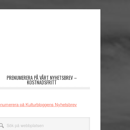
imärt
dofält
PRENUMERERA PÅ VÅRT NYHETSBREV –
KOSTNADSFRITT
numerera på Kulturbloggens Nyhetsbrev
k