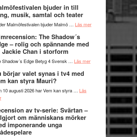
och
terräng
Lena
lmöfestivalen bjuder in till
ger
Endre,
ng, musik, samtal och teater
mycket
Hannes
att
om
Meidal
der Malmöfestivalen bjuder Malmö …
Läs mer
tänka
Malmöfestivalen
och
lmrecension: The Shadow´s
på
bjuder
Roland
ge – rolig och spännande med
in
Pöntinen
 Jackie Chan i storform
till
avslutar
om
sång,
Scensommar
e Shadow´s Edge Betyg 4 Svensk …
Läs mer
Filmrecension:
musik,
på
 börjar valet synas i tv4 med
The
samtal
Artipelag
m kan styra Mauri?
Shadow
och
´s
teater
 10 augusti 2026 har Vem kan styra …
Läs
om
Edge
r
Nu
–
cension av tv-serie: Svärtan –
börjar
rolig
lgjort om människans mörker
valet
och
ed imponerande unga
synas
spännande
ådespelare
i
med