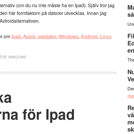
ternativ (om du nu inte måste ha en Ipad). Själv tror jag
Ma
e den här formfaktorn på datorer utvecklas. Innan jag
så
Adroidalternativen.
Un
Fi
er om
Ipad
,
Apple
,
pekdator
,
Windows
,
Android
,
Linux
Ed
en
TOR
,
WINDOWS
Th
Nu
Ve
Den
ka
me
Re
na för Ipad
vä
m
sk