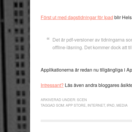
Först ut med dagstidningar för Ipad
blir Hel
Det är pdf-versioner av tidningarna s
offline-läsning. Det kommer dock att ti
Applikationerna är redan nu tillgängliga i A
Intressant?
Läs även andra bloggares åsikt
ARKIVERAD UNDER:
SCEN
TAGGAD SOM:
APP STORE
,
INTERNET
,
IPAD
,
MEDIA