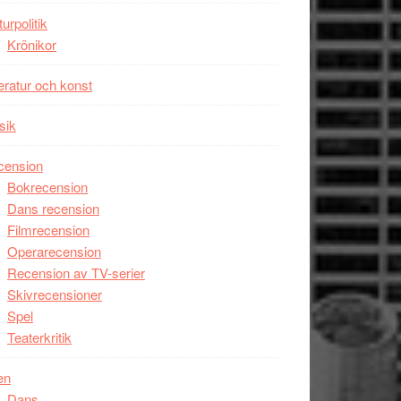
turpolitik
Krönikor
teratur och konst
sik
cension
Bokrecension
Dans recension
Filmrecension
Operarecension
Recension av TV-serier
Skivrecensioner
Spel
Teaterkritik
en
Dans