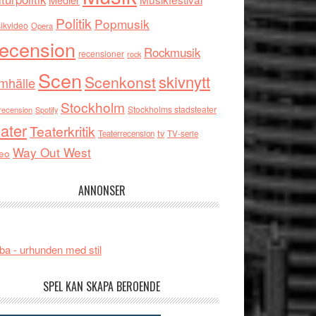
Politik
Popmusik
ikvideo
Opera
ecension
Rockmusik
recensioner
rock
Scen
skivnytt
Scenkonst
mhälle
Stockholm
Stockholms stadsteater
recension
Spotify
ater
Teaterkritik
tv
Teaterrecension
TV-serie
Way Out West
eo
ANNONSER
ba - urhunden med stil
SPEL KAN SKAPA BEROENDE