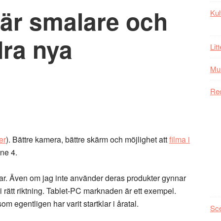
 är smalare och
Kul
dra nya
Lit
Mu
Re
er
). Bättre kamera, bättre skärm och möjlighet att
filma i
ne 4.
ar. Även om jag inte använder deras produkter gynnar
 rätt riktning. Tablet-PC marknaden är ett exempel.
om egentligen har varit startklar i åratal.
Sc