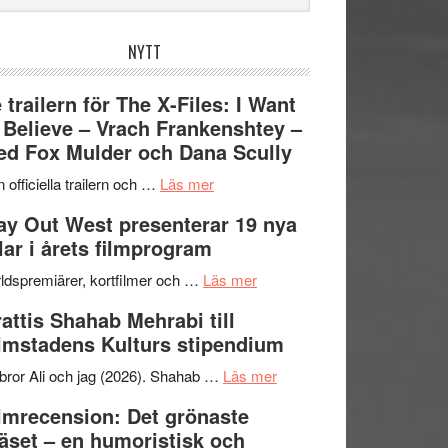
bplatsen
NYTT
 trailern för The X-Files: I Want
 Believe – Vrach Frankenshtey –
d Fox Mulder och Dana Scully
om
 officiella trailern och …
Läs mer
Se
y Out West presenterar 19 nya
trailern
tlar i årets filmprogram
för
The
om
ldspremiärer, kortfilmer och …
Läs mer
X-
Way
attis Shahab Mehrabi till
Files:
Out
lmstadens Kulturs stipendium
I
West
Want
presenterar
om
bror Ali och jag (2026). Shahab …
Läs mer
to
19
Grattis
lmrecension: Det grönaste
Believe
nya
Shahab
äset – en humoristisk och
–
titlar
Mehrabi