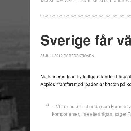
TAGGAD SOM:
APPLE
,
IPAD
,
PEKPLATTA
,
TECHCRUN
Sverige får v
26 JULI, 2010
BY
REDAKTIONEN
Nu lanseras Ipad i ytterligare länder. Läspl
Apples framfart med Ipaden är bristen på 
– Vi tror nu att det enda som kommer a
komponenter, inte efterfrågan, säger R