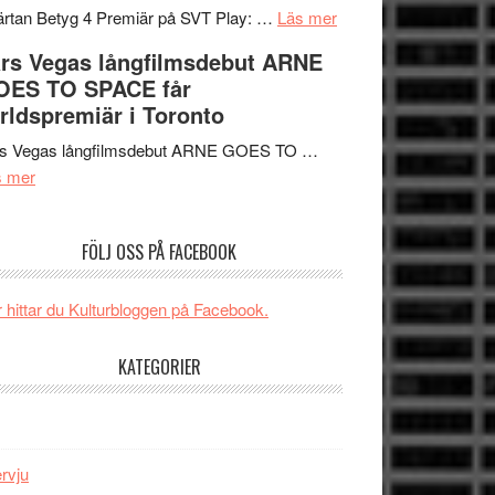
tv4
en
om
rtan Betyg 4 Premiär på SVT Play: …
Läs mer
med
Jackie
Recension
rs Vegas långfilmsdebut ARNE
Vem
Chan
av
OES TO SPACE får
kan
i
tv-
rldspremiär i Toronto
styra
storform
serie:
Mauri?
Svärtan
rs Vegas långfilmsdebut ARNE GOES TO …
om
–
s mer
Lars
välgjort
Vegas
om
FÖLJ OSS PÅ FACEBOOK
långfilmsdebut
människans
ARNE
mörker
GOES
med
 hittar du Kulturbloggen på Facebook.
TO
imponerande
SPACE
unga
KATEGORIER
får
skådespelare
världspremiär
i
Toronto
ervju