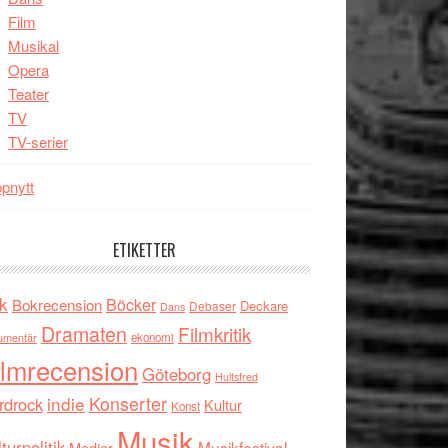
Film
Musikal
Opera
Teater
TV
TV-serier
pnytt
ETIKETTER
k
Böcker
Bokrecension
Deckare
Debaser
Dans
Dramaten
Filmkritik
umentär
ekonomi
ilmrecension
Göteborg
Hultsfred
indie
Konserter
rdrock
Kultur
Konst
Musik
turpolitik
Musikfestival
Medier