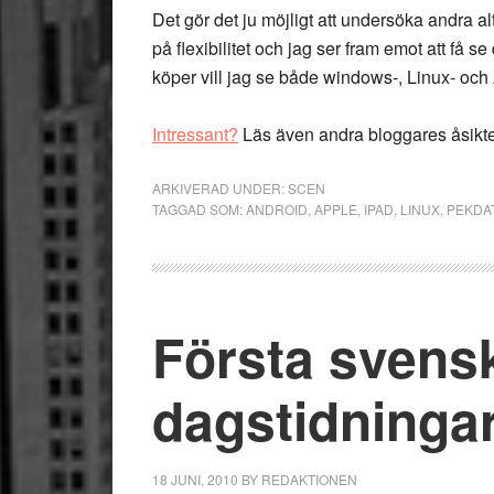
Det gör det ju möjligt att undersöka andra al
på flexibilitet och jag ser fram emot att få s
köper vill jag se både windows-, Linux- och 
Intressant?
Läs även andra bloggares åsikt
ARKIVERAD UNDER:
SCEN
TAGGAD SOM:
ANDROID
,
APPLE
,
IPAD
,
LINUX
,
PEKDA
Första svens
dagstidningar
18 JUNI, 2010
BY
REDAKTIONEN