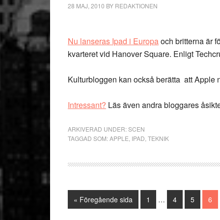
28 MAJ, 2010
BY
REDAKTIONEN
Nu lanseras Ipad i Europa
och britterna är fö
kvarteret vid Hanover Square. Enligt Techcr
Kulturbloggen kan också berätta att Apple 
Intressant?
Läs även andra bloggares åsikt
ARKIVERAD UNDER:
SCEN
TAGGAD SOM:
APPLE
,
IPAD
,
TEKNIK
Interimistiska
Go
Sida
Sida
Sida
Sid
«
Föregående sida
1
…
4
5
6
sidor
to
utelämnas