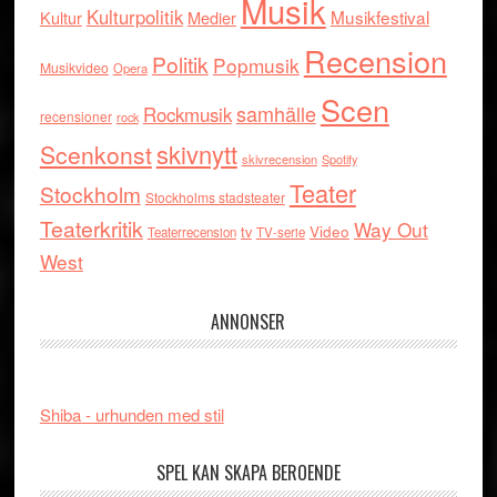
Musik
Kulturpolitik
Musikfestival
Kultur
Medier
Recension
Politik
Popmusik
Musikvideo
Opera
Scen
samhälle
Rockmusik
recensioner
rock
skivnytt
Scenkonst
skivrecension
Spotify
Teater
Stockholm
Stockholms stadsteater
Teaterkritik
Way Out
tv
Video
Teaterrecension
TV-serie
West
ANNONSER
Shiba - urhunden med stil
SPEL KAN SKAPA BEROENDE