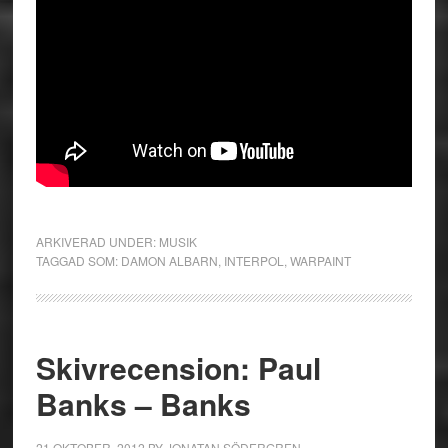
ARKIVERAD UNDER:
MUSIK
TAGGAD SOM:
DAMON ALBARN
,
INTERPOL
,
WARPAINT
Skivrecension: Paul
Banks – Banks
21 OKTOBER, 2012
BY
JONATAN SÖDERGREN