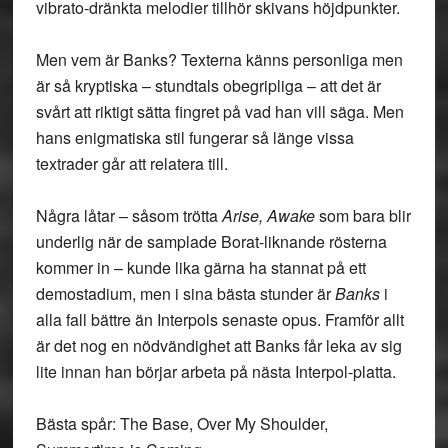
vibrato-dränkta melodier tillhör skivans höjdpunkter.
Men vem är Banks? Texterna känns personliga men
är så kryptiska – stundtals obegripliga – att det är
svårt att riktigt sätta fingret på vad han vill säga. Men
hans enigmatiska stil fungerar så länge vissa
textrader går att relatera till.
Några låtar – såsom trötta
Arise, Awake
som bara blir
underlig när de samplade Borat-liknande rösterna
kommer in – kunde lika gärna ha stannat på ett
demostadium, men i sina bästa stunder är
Banks
i
alla fall bättre än Interpols senaste opus. Framför allt
är det nog en nödvändighet att Banks får leka av sig
lite innan han börjar arbeta på nästa Interpol-platta.
Bästa spår: The Base, Over My Shoulder,