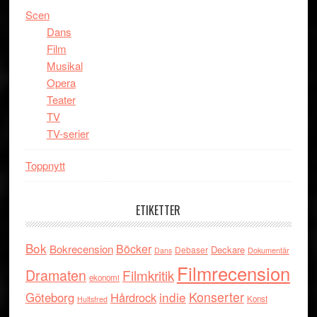
Scen
Dans
Film
Musikal
Opera
Teater
TV
TV-serier
Toppnytt
ETIKETTER
Bok
Böcker
Bokrecension
Deckare
Debaser
Dokumentär
Dans
Filmrecension
Dramaten
Filmkritik
ekonomi
indie
Konserter
Göteborg
Hårdrock
Konst
Hultsfred