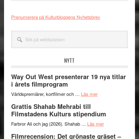
Prenumerera på Kulturbloggens Nyhetsbrev
Sök
på
webbplatsen
NYTT
Way Out West presenterar 19 nya titlar
i årets filmprogram
om
Världspremiärer, kortfilmer och …
Läs mer
Way
Grattis Shahab Mehrabi till
Out
Filmstadens Kulturs stipendium
West
presenterar
om
Farbror Ali och jag (2026). Shahab …
Läs mer
19
Grattis
Filmrecension: Det grönaste gräset –
nya
Shahab