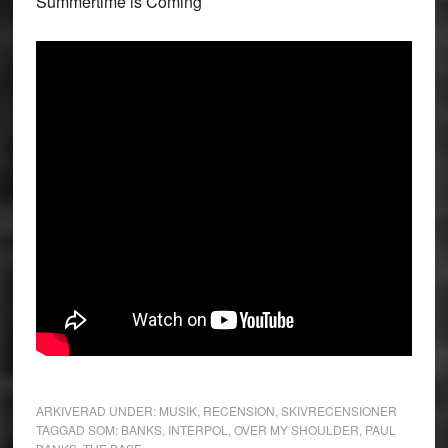
Summertime is Coming
ARKIVERAD UNDER:
MUSIK
,
RECENSION
,
SKIVRECENSIONER
TAGGAD SOM:
BANKS
,
INTERPOL
,
OVER MY SHOULDER
,
PAUL