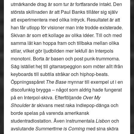
utmärkande drag är som tur är fortfarande intakt. Den
största skillnaden är att Paul Banks tillåter sig själv
att experimentera med olika intryck. Resultatet är att
han får utlopp för visioner man inte trodde existerade.
Skivan är som ett kollage av olika idéer. Till och med
samma låt kan hoppa fram och tillbaka mellan olika
stilar, vilket gör ljudbilden mer lekfull än Interpols
monotoni. Borta är basen och post punk-trummorna.
Säg istället hej till gitarrarpeggion som möter allt ifrån
keyboards till subtila stråkar och hiphop-beats.
Öppningsspåret
The Base
mynnar till exempel ut i en
discofunkig brygga – något som aldrig hade fungerat
på en Interpol-skiva. Efterföljande
Over My
Shoulder
är skivans mest raka indiepop-dänga och
borde spelas på varenda amerikansk
studentradiostation. Även instrumentala
Lisbon
och
avslutande
Summertime is Coming
med sina sköra