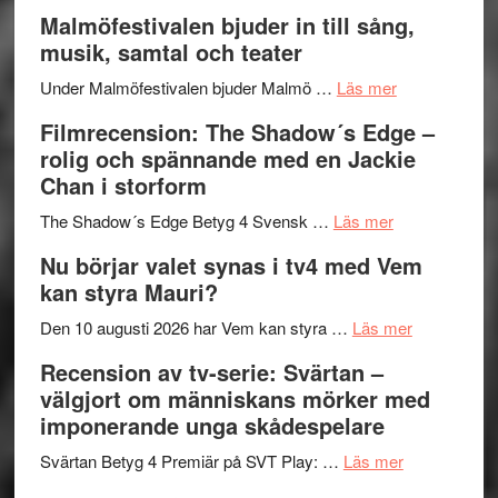
vidsträckta
Lena
och
Malmöfestivalen bjuder in till sång,
terräng
Endre,
ger
musik, samtal och teater
Hannes
mycket
om
Meidal
att
Under Malmöfestivalen bjuder Malmö …
Läs mer
Malmöfestiva
och
tänka
Filmrecension: The Shadow´s Edge –
bjuder
Roland
på
rolig och spännande med en Jackie
in
Pöntinen
Chan i storform
till
avslutar
om
sång,
Scensommar
The Shadow´s Edge Betyg 4 Svensk …
Läs mer
Filmrecension
musik,
på
Nu börjar valet synas i tv4 med Vem
The
samtal
Artipelag
kan styra Mauri?
Shadow
och
´s
teater
om
Den 10 augusti 2026 har Vem kan styra …
Läs mer
Edge
Nu
Recension av tv-serie: Svärtan –
–
börjar
välgjort om människans mörker med
rolig
valet
imponerande unga skådespelare
och
synas
spännande
om
i
Svärtan Betyg 4 Premiär på SVT Play: …
Läs mer
med
Recension
tv4