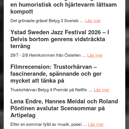
en humoristisk och hjärtevarm lättsam
titlar
Mehrabi
kompott
i
till
årets
Filmstadens
om
Det grönaste gräset Betyg 3 Svensk …
Läs mer
filmprogram
Kulturs
Filmrecension:
Ystad Sweden Jazz Festival 2026 – I
stipendium
Det
Delvis bortom genrens vidsträckta
grönaste
terräng
gräset
–
om
29/7 - 2/8 Hemkommen från Österlen …
Läs mer
en
Ystad
Filmrecension: Trustorhärvan –
humoristisk
Sweden
fascinerande, spännande och ger
och
Jazz
mycket att tänka på
hjärtevarm
Festival
lättsam
2026
om
Trustorhärvan Betyg 4 Premiär på Netflix …
Läs mer
kompott
–
Filmrecens
Lena Endre, Hannes Meidal och Roland
I
Trustorhä
Pöntinen avslutar Scensommar på
Delvis
–
Artipelag
bortom
fascineran
genrens
om
spännand
Efter en sommar fylld av musik, poesi …
Läs mer