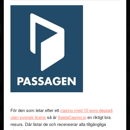
För den som letar efter ett
casino med 10 euro deposit
utan svensk licens
så är
SpelaCasino.io
en riktigt bra
resurs. Där listar de och recenserar alla tillgängliga