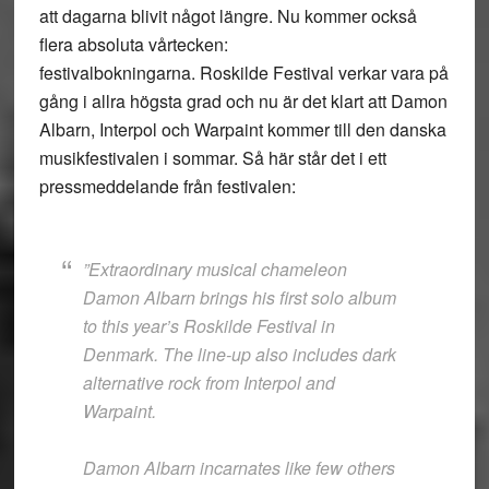
att dagarna blivit något längre. Nu kommer också
flera absoluta vårtecken:
festivalbokningarna. Roskilde Festival verkar vara på
gång i allra högsta grad och nu är det klart att Damon
Albarn, Interpol och Warpaint kommer till den danska
musikfestivalen i sommar. Så här står det i ett
pressmeddelande från festivalen:
”Extraordinary musical chameleon
Damon Albarn brings his first solo album
to this year’s Roskilde Festival in
Denmark. The line-up also includes dark
alternative rock from Interpol and
Warpaint.
Damon Albarn incarnates like few others