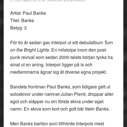
Artist: Paul Banks
Titel: Banks
Betyg: 3
För tio år sedan gav Interpol ut sitt debutalbum
Turn
on the Bright Lights
. En milstolpe inom den post-
punk revival som sedan 2000-talets början tycks ha
sinat ut en aning. Interpol ligger på is och
medlemmarna ägnar sig åt diverse egna projekt.
Bandets frontman Paul Banks, som tidigare gett ut
soloskivor under namnet Julian Plenti, droppar alter
egot och släpper nu sin första skiva under eget
namn. En skiva som kort och gott bär titeln
Banks
.
Men Banks bariton som tillhörde Interpols mest