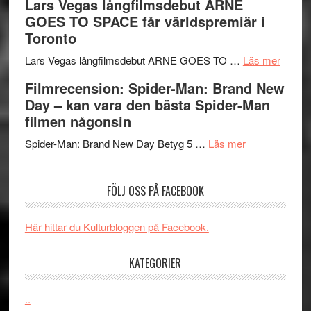
Lars Vegas långfilmsdebut ARNE
en
av
med
GOES TO SPACE får världspremiär i
Jackie
tv-
Vem
Toronto
Chan
serie:
kan
i
Svärtan
styra
om
Lars Vegas långfilmsdebut ARNE GOES TO …
Läs mer
storform
–
Mauri?
Lars
Filmrecension: Spider-Man: Brand New
välgjort
Vegas
Day – kan vara den bästa Spider-Man
om
långfi
filmen någonsin
människans
ARNE
om
mörker
GOES
Spider-Man: Brand New Day Betyg 5 …
Läs mer
Filmrecension
med
TO
Spider-
imponerande
SPAC
FÖLJ OSS PÅ FACEBOOK
Man:
unga
får
Brand
skådespelar
världs
New
i
Här hittar du Kulturbloggen på Facebook.
Day
Toront
–
KATEGORIER
kan
vara
..
den