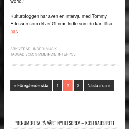
world.”
Kulturbloggen har även en intervju med Tommy
Ericsson som driver Gimme Indie som du kan läsa
här
.
ARKIVERAD UNDER:
MUSIK
TAGGAD SOM:
GIMME INDIE
,
INTERPOL
Go
Sida
Sida
Sida
Go
«
Föregående sida
1
2
3
Nästa sida »
to
to
Primärt
sidofält
PRENUMERERA PÅ VÅRT NYHETSBREV – KOSTNADSFRITT