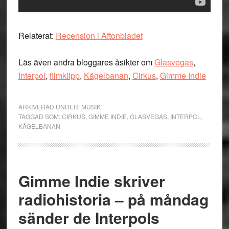
Relaterat:
Recension i Aftonbladet
Läs även andra bloggares åsikter om
Glasvegas
,
Interpol
,
filmklipp
,
Kägelbanan
,
Cirkus
,
Gimme Indie
ARKIVERAD UNDER:
MUSIK
TAGGAD SOM:
CIRKUS
,
GIMME INDIE
,
GLASVEGAS
,
INTERPOL
,
KÄGELBANAN
Gimme Indie skriver
radiohistoria – på måndag
sänder de Interpols