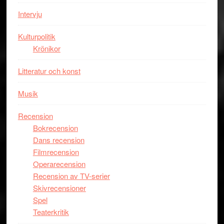
bästa
Intervju
Spider-
Man
Kulturpolitik
filmen
Krönikor
någonsin
Litteratur och konst
Musik
Recension
Bokrecension
Dans recension
Filmrecension
Operarecension
Recension av TV-serier
Skivrecensioner
Spel
Teaterkritik