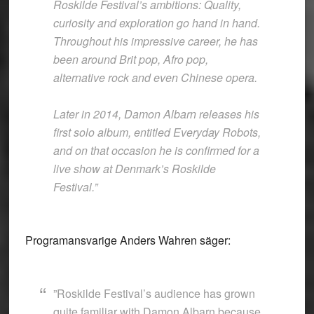
Roskilde Festival’s ambitions: Quality,
curiosity and exploration go hand in hand.
Throughout his impressive career, he has
been around Brit pop, Afro pop,
alternative rock and even Chinese opera.
Later in 2014, Damon Albarn releases his
first solo album, entitled Everyday Robots,
and on that occasion he is confirmed for a
live show at Denmark’s Roskilde
Festival.”
Programansvarige Anders Wahren säger:
”Roskilde Festival’s audience has grown
quite familiar with Damon Albarn because