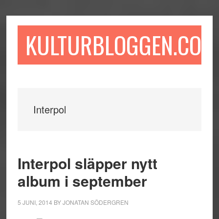
Hoppa
Hoppa
Hoppa
till
till
till
huvudinnehåll
det
sidfot
KULTURBLOGGEN.COM
primära
sidofältet
Interpol
Interpol släpper nytt
album i september
5 JUNI, 2014
BY
JONATAN SÖDERGREN