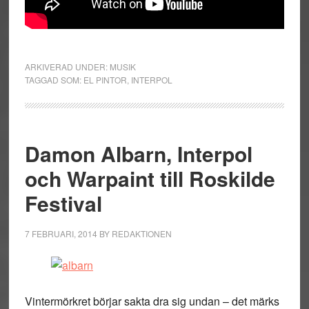
ARKIVERAD UNDER:
MUSIK
TAGGAD SOM:
EL PINTOR
,
INTERPOL
Damon Albarn, Interpol
och Warpaint till Roskilde
Festival
7 FEBRUARI, 2014
BY
REDAKTIONEN
Vintermörkret börjar sakta dra sig undan – det märks