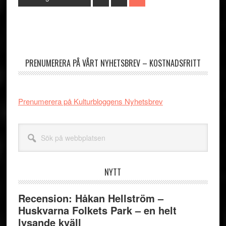
to
Primärt
sidofält
PRENUMERERA PÅ VÅRT NYHETSBREV – KOSTNADSFRITT
Prenumerera på Kulturbloggens Nyhetsbrev
Sök
på
webbplatsen
NYTT
Recension: Håkan Hellström –
Huskvarna Folkets Park – en helt
lysande kväll