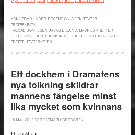
Gynt
,
Ibsen
,
Magnus Krepper
,
Jacob Eklund
ARKIVERAD UNDER:
RECENSION
,
SCEN
,
TEATER
,
TEATERKRITIK
TAGGAD SOM:
IBSEN
,
JACOB EKLUND
,
MAGNUS KREPPER
,
PEER GYNT
,
SCEN
,
SCENKONST
,
STOCKHOLMS STADSTEATER
,
TEATER
,
TEATERKRITIK
Ett dockhem i Dramatens
nya tolkning skildrar
mannens fängelse minst
lika mycket som kvinnans
15 MAJ, 2012
BY
ROSEMARI SÖDERGREN
Ett dockhem