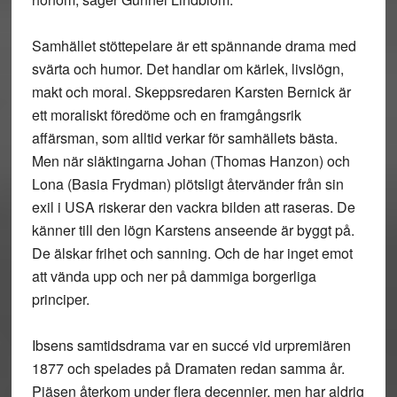
Samhället stöttepelare är ett spännande drama med
svärta och humor. Det handlar om kärlek, livslögn,
makt och moral. Skeppsredaren Karsten Bernick är
ett moraliskt föredöme och en framgångsrik
affärsman, som alltid verkar för samhällets bästa.
Men när släktingarna Johan (Thomas Hanzon) och
Lona (Basia Frydman) plötsligt återvänder från sin
exil i USA riskerar den vackra bilden att raseras. De
känner till den lögn Karstens anseende är byggt på.
De älskar frihet och sanning. Och de har inget emot
att vända upp och ner på dammiga borgerliga
principer.
Ibsens samtidsdrama var en succé vid urpremiären
1877 och spelades på Dramaten redan samma år.
Pjäsen återkom under flera decennier, men har aldrig