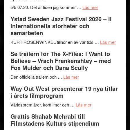
om
5/5 07.20. Det är tiden jag kommer …
Läs mer
Recension:
Ystad Sweden Jazz Festival 2026 – II
Håkan
Internationella storheter och
Hellström
samarbeten
–
Huskvarna
om
KURT ROSENWINKEL tillhör en av vår tids …
Läs mer
Folkets
Ystad
Se trailern för The X-Files: I Want to
Park
Swede
Believe – Vrach Frankenshtey – med
–
Jazz
Fox Mulder och Dana Scully
en
Festiva
om
helt
2026
Den officiella trailern och …
Läs mer
Se
lysande
–
Way Out West presenterar 19 nya titlar
trailern
kväll
II
i årets filmprogram
för
Internat
The
om
storhet
Världspremiärer, kortfilmer och …
Läs mer
X-
Way
och
Grattis Shahab Mehrabi till
Files:
Out
samarb
Filmstadens Kulturs stipendium
I
West