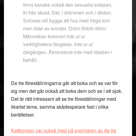
finns kanske också den sexuella extasen,
fri från skuld. Där, i drömmen och i döden.
Solness vill bygga ett hus med höga torn
men lider av svindel. Dröm förblir dröm.
Människan kommer inte ut ur
verklighetens fängelse. Inte ur ur
dalgången. Åtminstone inte med idealen i
behåll.
De tre föreställningarna går att boka och se var för
sig men det går också att boka dem och se i ett sjok.
Det är rätt intressant att se tre föreställningar med
likartat tema, samma skådespelare fast i olika
berättelser.
Kattkorgen var också med på premiären av de tre