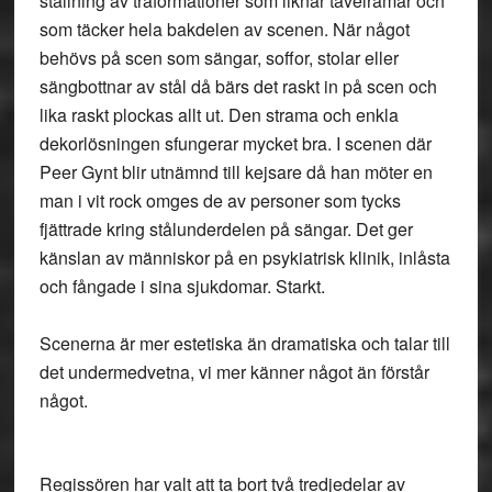
ställning av träformationer som liknar tavelramar och
som täcker hela bakdelen av scenen. När något
behövs på scen som sängar, soffor, stolar eller
sängbottnar av stål då bärs det raskt in på scen och
lika raskt plockas allt ut. Den strama och enkla
dekorlösningen sfungerar mycket bra. I scenen där
Peer Gynt blir utnämnd till kejsare då han möter en
man i vit rock omges de av personer som tycks
fjättrade kring stålunderdelen på sängar. Det ger
känslan av människor på en psykiatrisk klinik, inlåsta
och fångade i sina sjukdomar. Starkt.
Scenerna är mer estetiska än dramatiska och talar till
det undermedvetna, vi mer känner något än förstår
något.
Regissören har valt att ta bort två tredjedelar av