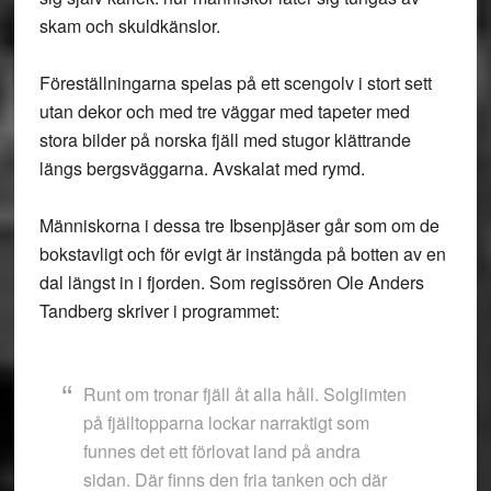
skam och skuldkänslor.
Föreställningarna spelas på ett scengolv i stort sett
utan dekor och med tre väggar med tapeter med
stora bilder på norska fjäll med stugor klättrande
längs bergsväggarna. Avskalat med rymd.
Människorna i dessa tre Ibsenpjäser går som om de
bokstavligt och för evigt är instängda på botten av en
dal längst in i fjorden. Som regissören Ole Anders
Tandberg skriver i programmet:
Runt om tronar fjäll åt alla håll. Solglimten
på fjälltopparna lockar narraktigt som
funnes det ett förlovat land på andra
sidan. Där finns den fria tanken och där