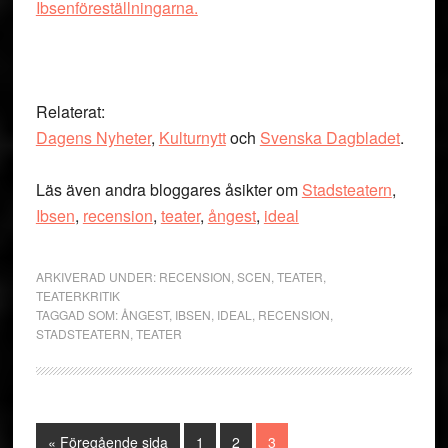
Ibsenföreställningarna.
Relaterat:
Dagens Nyheter
,
Kulturnytt
och
Svenska Dagbladet
.
Läs även andra bloggares åsikter om
Stadsteatern
,
Ibsen
,
recension
,
teater
,
ångest
,
ideal
ARKIVERAD UNDER:
RECENSION
,
SCEN
,
TEATER
,
TEATERKRITIK
TAGGAD SOM:
ÅNGEST
,
IBSEN
,
IDEAL
,
RECENSION
,
STADSTEATERN
,
TEATER
Go
Sida
Sida
Sida
«
Föregående sida
1
2
3