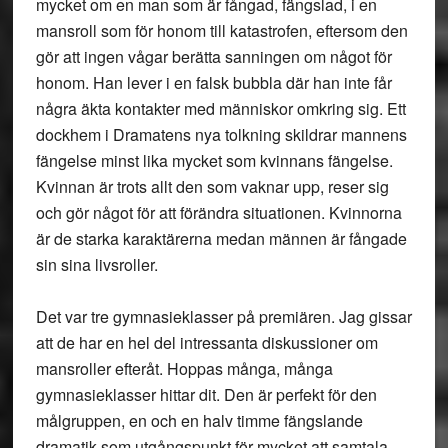
mycket om en man som är fångad, fängslad, i en
mansroll som för honom till katastrofen, eftersom den
gör att ingen vågar berätta sanningen om något för
honom. Han lever i en falsk bubbla där han inte får
några äkta kontakter med människor omkring sig. Ett
dockhem i Dramatens nya tolkning skildrar mannens
fängelse minst lika mycket som kvinnans fängelse.
Kvinnan är trots allt den som vaknar upp, reser sig
och gör något för att förändra situationen. Kvinnorna
är de starka karaktärerna medan männen är fångade
sin sina livsroller.
Det var tre gymnasieklasser på premiären. Jag gissar
att de har en hel del intressanta diskussioner om
mansroller efteråt. Hoppas många, många
gymnasieklasser hittar dit. Den är perfekt för den
målgruppen, en och en halv timme fängslande
dramatik som utgångspunkt för mycket att samtala