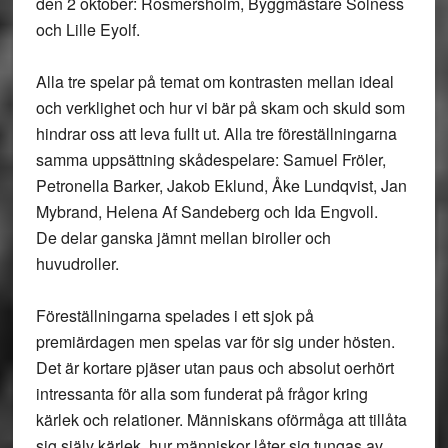
den 2 oktober: Rosmersholm, Byggmästare Solness
och Lille Eyolf.
Alla tre spelar på temat om kontrasten mellan ideal
och verklighet och hur vi bär på skam och skuld som
hindrar oss att leva fullt ut. Alla tre föreställningarna
samma uppsättning skådespelare: Samuel Fröler,
Petronella Barker, Jakob Eklund, Åke Lundqvist, Jan
Mybrand, Helena Af Sandeberg och Ida Engvoll.
De delar ganska jämnt mellan biroller och
huvudroller.
Föreställningarna spelades i ett sjok på
premiärdagen men spelas var för sig under hösten.
Det är kortare pjäser utan paus och absolut oerhört
intressanta för alla som funderat på frågor kring
kärlek och relationer. Människans oförmåga att tillåta
sig själv kärlek. hur människor låter sig tungas av