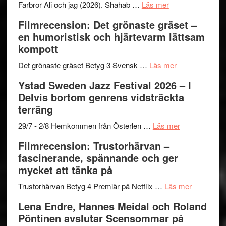
Want
presenterar
om
Farbror Ali och jag (2026). Shahab …
Läs mer
to
19
Grattis
Filmrecension: Det grönaste gräset –
Believe
nya
Shahab
en humoristisk och hjärtevarm lättsam
–
titlar
Mehrabi
kompott
Vrach
i
till
Frankenshtey
årets
Filmstadens
om
Det grönaste gräset Betyg 3 Svensk …
Läs mer
–
filmprogram
Kulturs
Filmrecension:
Ystad Sweden Jazz Festival 2026 – I
med
stipendium
Det
Delvis bortom genrens vidsträckta
Fox
grönaste
terräng
Mulder
gräset
och
–
om
29/7 - 2/8 Hemkommen från Österlen …
Läs mer
Dana
en
Ystad
Filmrecension: Trustorhärvan –
Scully
humoristisk
Sweden
fascinerande, spännande och ger
och
Jazz
mycket att tänka på
hjärtevarm
Festival
lättsam
2026
om
Trustorhärvan Betyg 4 Premiär på Netflix …
Läs mer
kompott
–
Filmrecens
Lena Endre, Hannes Meidal och Roland
I
Trustorhä
Pöntinen avslutar Scensommar på
Delvis
–