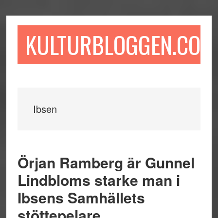
Hoppa
Hoppa
Hoppa
till
till
till
huvudinnehåll
det
sidfot
KULTURBLOGGEN.COM
primära
sidofältet
Ibsen
Örjan Ramberg är Gunnel
Lindbloms starke man i
Ibsens Samhällets
stöttepelare