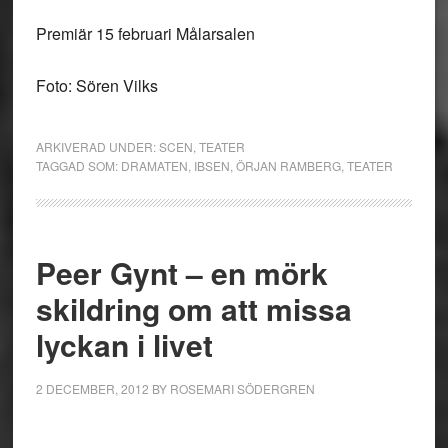
Premiär 15 februari Målarsalen
Foto: Sören Vilks
ARKIVERAD UNDER:
SCEN
,
TEATER
TAGGAD SOM:
DRAMATEN
,
IBSEN
,
ÖRJAN RAMBERG
,
TEATER
Peer Gynt – en mörk
skildring om att missa
lyckan i livet
2 DECEMBER, 2012
BY
ROSEMARI SÖDERGREN