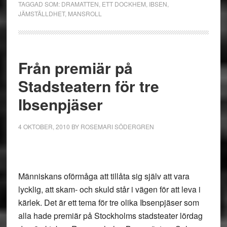
TAGGAD SOM:
DRAMATTEN
,
ETT DOCKHEM
,
IBSEN
,
JÄMSTÄLLDHET
,
MANSROLL
Från premiär på
Stadsteatern för tre
Ibsenpjäser
4 OKTOBER, 2010
BY
ROSEMARI SÖDERGREN
Människans oförmåga att tillåta sig själv att vara
lycklig, att skam- och skuld står i vägen för att leva i
kärlek. Det är ett tema för tre olika Ibsenpjäser som
alla hade premiär på Stockholms stadsteater lördag