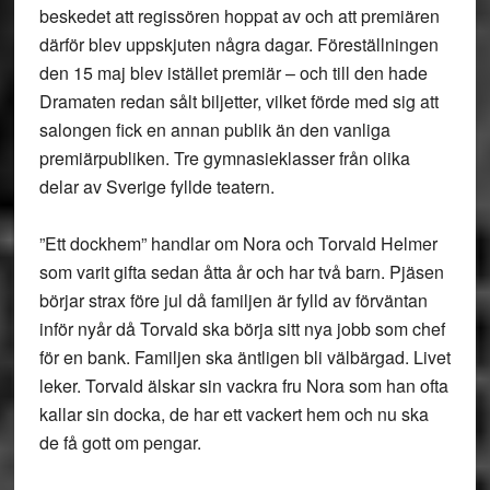
beskedet att regissören hoppat av och att premiären
därför blev uppskjuten några dagar. Föreställningen
den 15 maj blev istället premiär – och till den hade
Dramaten redan sålt biljetter, vilket förde med sig att
salongen fick en annan publik än den vanliga
premiärpubliken. Tre gymnasieklasser från olika
delar av Sverige fyllde teatern.
”Ett dockhem” handlar om Nora och Torvald Helmer
som varit gifta sedan åtta år och har två barn. Pjäsen
börjar strax före jul då familjen är fylld av förväntan
inför nyår då Torvald ska börja sitt nya jobb som chef
för en bank. Familjen ska äntligen bli välbärgad. Livet
leker. Torvald älskar sin vackra fru Nora som han ofta
kallar sin docka, de har ett vackert hem och nu ska
de få gott om pengar.