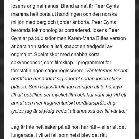
Ibsens originalmanus. Bland annat är Peer Gynts
mamma helt borta ut handlingen och den norska
miljön med berg och fjordar är borta. Peer Gynts
berömda lökmonolog är bortraderad. Ibsens Peer
Gynt är på 350 sidor men Karen-Maria Billes version
är bara 114 sidor, alltså knappt en tredjedel av
originalet. Spelet sker med snabba korta
sekvensenser, som filmklipp. I programmet för
föreställningen säger regissören:
”Vår tolerans för det
berättade har ändrat sig enormt sedan Ibsen skrev
pjäsen. Som regissör blir jag tvungen att ta hänsyn
till att publiken ser mycket film och har vant sig vid ett
annat och mer fragmentariskt berättarspråk. Jag
tycker jag är skyldig verket att anpassa det till vår tid.”
Jag är inte helt säker på att hon har rätt – eller att det
fungerade. I vilket fall som helst blev det rätt