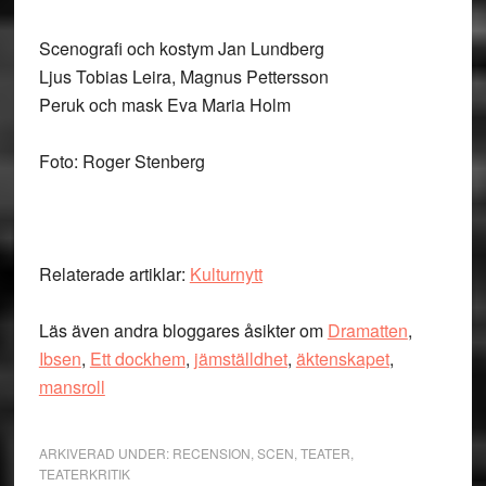
Scenografi och kostym Jan Lundberg
Ljus Tobias Leira, Magnus Pettersson
Peruk och mask Eva Maria Holm
Foto: Roger Stenberg
Relaterade artiklar:
Kulturnytt
Läs även andra bloggares åsikter om
Dramatten
,
Ibsen
,
Ett dockhem
,
jämställdhet
,
äktenskapet
,
mansroll
ARKIVERAD UNDER:
RECENSION
,
SCEN
,
TEATER
,
TEATERKRITIK