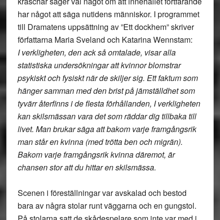
kraschar säger väl något om att innehållet fortfarande
har något att säga nutidens människor. I programmet
till Dramatens uppsättning av ”Ett dockhem” skriver
författarna Maria Sveland och Katarina Wennstam:
I verkligheten, den ack så omtalade, visar alla
statistiska undersökningar att kvinnor blomstrar
psykiskt och fysiskt när de skiljer sig. Ett faktum som
hänger samman med den brist på jämställdhet som
tyvärr återfinns i de flesta förhållanden, I verkligheten
kan skilsmässan vara det som räddar dig tillbaka till
livet. Man brukar säga att bakom varje framgångsrik
man står en kvinna (med trötta ben och migrän).
Bakom varje framgångsrik kvinna däremot, är
chansen stor att du hittar en skilsmässa.
Scenen i föreställningar var avskalad och bestod
bara av några stolar runt väggarna och en gungstol.
På stolarna satt de skådespelare som inte var med i