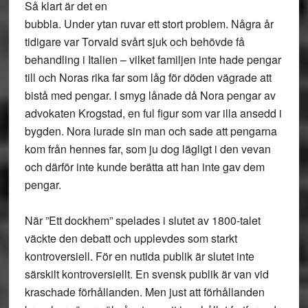
Så klart är det en
bubbla. Under ytan ruvar ett stort problem. Några år
tidigare var Torvald svårt sjuk och behövde få
behandling i Italien – vilket familjen inte hade pengar
till och Noras rika far som låg för döden vägrade att
bistå med pengar. I smyg lånade då Nora pengar av
advokaten Krogstad, en ful figur som var illa ansedd i
bygden. Nora lurade sin man och sade att pengarna
kom från hennes far, som ju dog lägligt i den vevan
och därför inte kunde berätta att han inte gav dem
pengar.
När ”Ett dockhem” spelades i slutet av 1800-talet
väckte den debatt och upplevdes som starkt
kontroversiell. För en nutida publik är slutet inte
särskilt kontroversiellt. En svensk publik är van vid
kraschade förhållanden. Men just att förhållanden