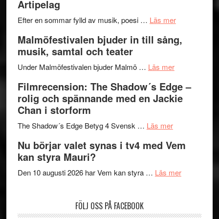
Artipelag
bortom
fascineran
genrens
om
spännand
Efter en sommar fylld av musik, poesi …
Läs mer
vidsträckta
Lena
och
Malmöfestivalen bjuder in till sång,
terräng
Endre,
ger
musik, samtal och teater
Hannes
mycket
om
Meidal
att
Under Malmöfestivalen bjuder Malmö …
Läs mer
Malmöfestiva
och
tänka
Filmrecension: The Shadow´s Edge –
bjuder
Roland
på
rolig och spännande med en Jackie
in
Pöntinen
Chan i storform
till
avslutar
om
sång,
Scensommar
The Shadow´s Edge Betyg 4 Svensk …
Läs mer
Filmrecension
musik,
på
Nu börjar valet synas i tv4 med Vem
The
samtal
Artipelag
kan styra Mauri?
Shadow
och
´s
teater
om
Den 10 augusti 2026 har Vem kan styra …
Läs mer
Edge
Nu
–
börjar
FÖLJ OSS PÅ FACEBOOK
rolig
valet
och
synas