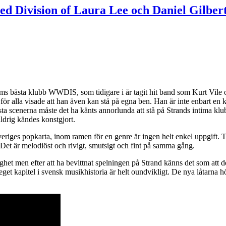
 Division of Laura Lee och Daniel Gilber
olms bästa klubb WWDIS, som tidigare i år tagit hit band som Kurt Vile
r alla visade att han även kan stå på egna ben. Han är inte enbart en 
örsta scenerna måste det ha känts annorlunda att stå på Strands intima k
ldrig kändes konstgjort.
eriges popkarta, inom ramen för en genre är ingen helt enkel uppgift. 
. Det är melodiöst och rivigt, smutsigt och fint på samma gång.
ighet men efter att ha bevittnat spelningen på Strand känns det som att 
t eget kapitel i svensk musikhistoria är helt oundvikligt. De nya låtarna