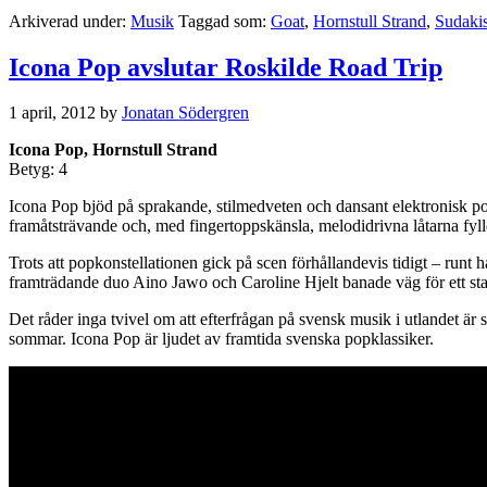
Arkiverad under:
Musik
Taggad som:
Goat
,
Hornstull Strand
,
Sudaki
Icona Pop avslutar Roskilde Road Trip
1 april, 2012
by
Jonatan Södergren
Icona Pop, Hornstull Strand
Betyg: 4
Icona Pop bjöd på sprakande, stilmedveten och dansant elektronisk p
framåtsträvande och, med fingertoppskänsla, melodidrivna låtarna fylld
Trots att popkonstellationen gick på scen förhållandevis tidigt – run
framträdande duo Aino Jawo och Caroline Hjelt banade väg för ett sta
Det råder inga tvivel om att efterfrågan på svensk musik i utlandet är 
sommar. Icona Pop är ljudet av framtida svenska popklassiker.