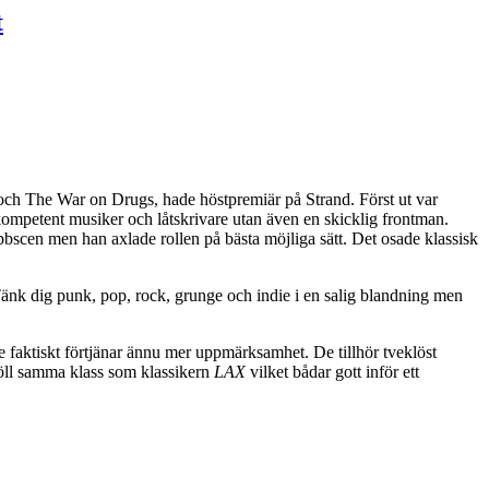
t
 och The War on Drugs, hade höstpremiär på Strand. Först ut var
kompetent musiker och låtskrivare utan även en skicklig frontman.
lubbscen men han axlade rollen på bästa möjliga sätt. Det osade klassisk
Tänk dig punk, pop, rock, grunge och indie i en salig blandning men
de faktiskt förtjänar ännu mer uppmärksamhet. De tillhör tveklöst
 höll samma klass som klassikern
LAX
vilket bådar gott inför ett