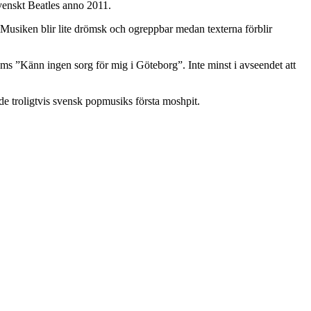
svenskt Beatles anno 2011.
Musiken blir lite drömsk och ogreppbar medan texterna förblir
öms ”Känn ingen sorg för mig i Göteborg”. Inte minst i avseendet att
e troligtvis svensk popmusiks första moshpit.