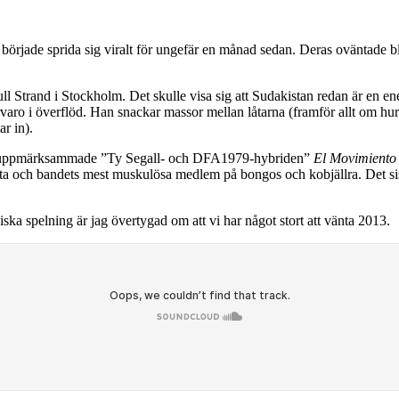
började sprida sig viralt för ungefär en månad sedan. Deras oväntade 
Strand i Stockholm. Det skulle visa sig att Sudakistan redan är en ene
rvaro i överflöd. Han snackar massor mellan låtarna (framför allt om hur
ar in).
ppmärksammade ”Ty Segall- och DFA1979-hybriden”
El Movimiento
a och bandets mest muskulösa medlem på bongos och kobjällra. Det sist
ska spelning är jag övertygad om att vi har något stort att vänta 2013.