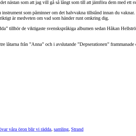
et nästan som att jag vill gå så långt som till att jämföra dem med ett 
u instrument som påminner om det halvvakna tillstånd innan du vaknar. 
e riktigt är medveten om vad som händer runt omkring dig.
ädda” tillhör de viktigaste svenskspråkiga albumen sedan Håkan Hellstr
tre låtarna från ”Anna” och i avslutande ”Depserationen” frammanade d
övar våra öron blir vi rädda
,
samling
,
Strand