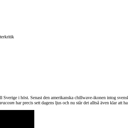
terkritik
ll Sverige i höst. Senast den amerikanska chillwave-ikonen intog sven
aracosm
har precis sett dagens ljus och nu står det alltså även klar att