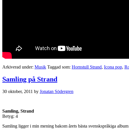
Arkiverad under:
Musik
Taggad som:
Hornstull Strand
,
Icona pop
,
Ro
Samling på Strand
30 oktober, 2011
by
Jonatan Södergren
Samling, Strand
Betyg: 4
Samling ligger i min mening bakom årets bästa svenskspråkiga album ”N