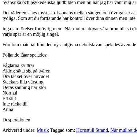
nyansrika och psykedeliska ljudbilden men nu när jag har vant mig är d
Det råder en slags mystisk dissonans mellan sången och övriga sex-sj
tydliga. Som att du fortfarande har kontroll över dina sinnen men int
Inga jämförelser för övrig men ”När mullret dövar våra öron blir vi r
varje spår är en möjlig singel.
Förutom material från den nyss utgivna debutskivan spelades även de 
Följande låtar spelades:
Fåglarna kvittrar
Aldrig sätta sig på tvären
Dra täcket över huvudet
Stackars lilla värsting
Deras sanning har klor
Normal
Ett slut
Inte räcka till
Anna
Desperationen
Arkiverad under:
Musik
Taggad som:
Hornstull Strand
,
När mullret d