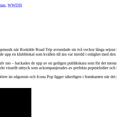
stan
,
WWDIS
opmusik när Roskilde Road Trip avrundade sin två veckor långa sejour 
e upp en klubblokal som kvällen till ära var inredd i enlighet med den 
t halv nio – backades de upp av en gedigen publikskara som för det mes
rkt visuellt uttryck som ackompanjerades av perfekta popmelodier och l
större än någonsin och Icona Pop ligger säkerligen i framkanten när det 