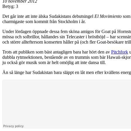
10 november 2012
Betyg: 3
Det går inte att inte älska Sudakistans debutsingel
El Movimiento
som 
charmigaste som kommit från Stockholm i år.
Under lördagen öppnade dessa fem sköna amigos för Goat på Hornstull 
mössa och solbrillor, hållandes sin Telecaster i brösthöjd – har scennä
och större allteftersom konserten håller på (och fler Goat-besökare trill
Trots att publiken som bäst antagligen bara har hört den av
Pitchfork
u
dubbla rytmsektionen, bestående av en trummis som bär Hawaii-skjort
ju också gör musik som är helt omöjlig att inte dansa till.
Än så länge har Sudakistan bara släppt en låt men efter kvällens energi