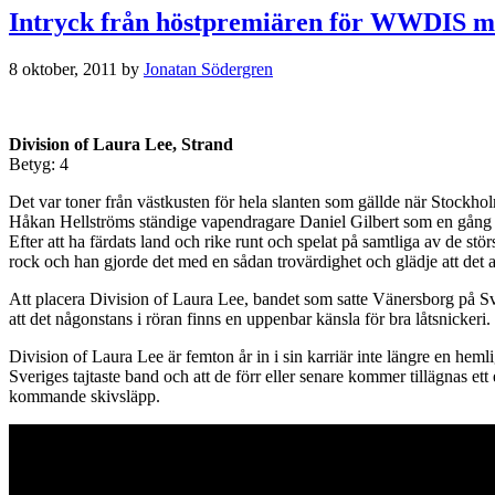
Intryck från höstpremiären för WWDIS med
8 oktober, 2011
by
Jonatan Södergren
Division of Laura Lee, Strand
Betyg: 4
Det var toner från västkusten för hela slanten som gällde när Stockh
Håkan Hellströms ständige vapendragare Daniel Gilbert som en gång fö
Efter att ha färdats land och rike runt och spelat på samtliga av de st
rock och han gjorde det med en sådan trovärdighet och glädje att det a
Att placera Division of Laura Lee, bandet som satte Vänersborg på Sv
att det någonstans i röran finns en uppenbar känsla för bra låtsnickeri
Division of Laura Lee är femton år in i sin karriär inte längre en heml
Sveriges tajtaste band och att de förr eller senare kommer tillägnas et
kommande skivsläpp.