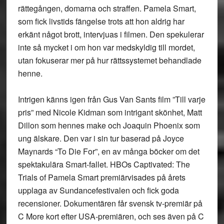
rättegången, domarna och straffen. Pamela Smart,
som fick livstids fängelse trots att hon aldrig har
erkänt något brott, intervjuas i filmen. Den spekulerar
inte så mycket i om hon var medskyldig till mordet,
utan fokuserar mer på hur rättssystemet behandlade
henne.
Intrigen känns igen från Gus Van Sants film ”Till varje
pris” med Nicole Kidman som intrigant skönhet, Matt
Dillon som hennes make och Joaquin Phoenix som
ung älskare. Den var i sin tur baserad på Joyce
Maynards “To Die For”, en av många böcker om det
spektakulära Smart-fallet. HBOs Captivated: The
Trials of Pamela Smart premiärvisades på årets
upplaga av Sundancefestivalen och fick goda
recensioner. Dokumentären får svensk tv-premiär på
C More kort efter USA-premiären, och ses även på C