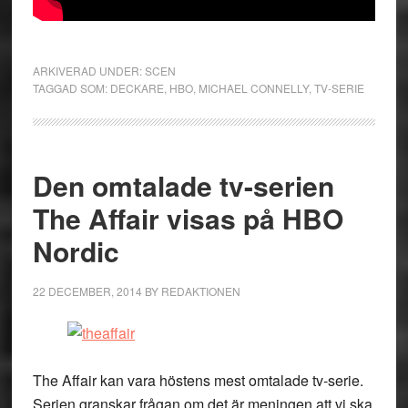
ARKIVERAD UNDER:
SCEN
TAGGAD SOM:
DECKARE
,
HBO
,
MICHAEL CONNELLY
,
TV-SERIE
Den omtalade tv-serien
The Affair visas på HBO
Nordic
22 DECEMBER, 2014
BY
REDAKTIONEN
The Affair kan vara höstens mest omtalade tv-serie.
Serien granskar frågan om det är meningen att vi ska