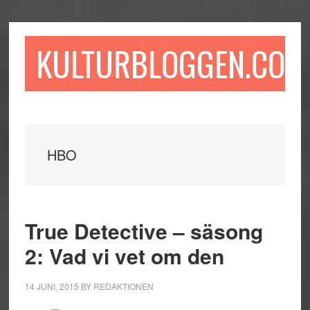
Hoppa
Hoppa
Hoppa
till
till
till
huvudinnehåll
det
sidfot
KULTURBLOGGEN.COM
primära
sidofältet
HBO
True Detective – säsong
2: Vad vi vet om den
14 JUNI, 2015
BY
REDAKTIONEN