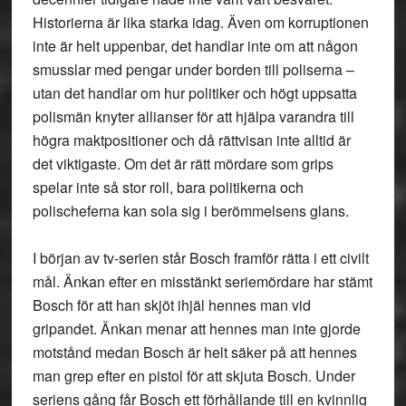
Historierna är lika starka idag. Även om korruptionen
inte är helt uppenbar, det handlar inte om att någon
smusslar med pengar under borden till poliserna –
utan det handlar om hur politiker och högt uppsatta
polismän knyter allianser för att hjälpa varandra till
högra maktpositioner och då rättvisan inte alltid är
det viktigaste. Om det är rätt mördare som grips
spelar inte så stor roll, bara politikerna och
polischeferna kan sola sig i berömmelsens glans.
I början av tv-serien står Bosch framför rätta i ett civilt
mål. Änkan efter en misstänkt seriemördare har stämt
Bosch för att han skjöt ihjäl hennes man vid
gripandet. Änkan menar att hennes man inte gjorde
motstånd medan Bosch är helt säker på att hennes
man grep efter en pistol för att skjuta Bosch. Under
seriens gång får Bosch ett förhållande till en kvinnlig