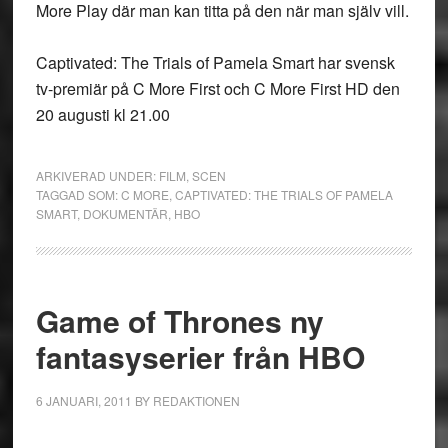
More Play där man kan titta på den när man själv vill.
Captivated: The Trials of Pamela Smart har svensk
tv-premiär på C More First och C More First HD den
20 augusti kl 21.00
ARKIVERAD UNDER:
FILM
,
SCEN
TAGGAD SOM:
C MORE
,
CAPTIVATED: THE TRIALS OF PAMELA
SMART
,
DOKUMENTÄR
,
HBO
Game of Thrones ny
fantasyserier från HBO
6 JANUARI, 2011
BY
REDAKTIONEN