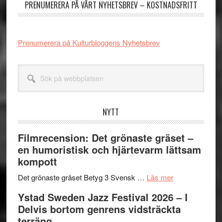
PRENUMERERA PÅ VÅRT NYHETSBREV – KOSTNADSFRITT
Prenumerera på Kulturbloggens Nyhetsbrev
Sök
på
webbplatsen
NYTT
Filmrecension: Det grönaste gräset –
en humoristisk och hjärtevarm lättsam
kompott
om
Det grönaste gräset Betyg 3 Svensk …
Läs mer
Filmrecension:
Ystad Sweden Jazz Festival 2026 – I
Det
Delvis bortom genrens vidsträckta
grönaste
terräng