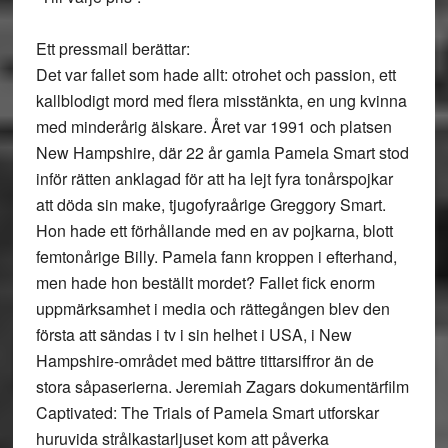
Ett pressmail berättar:
Det var fallet som hade allt: otrohet och passion, ett
kallblodigt mord med flera misstänkta, en ung kvinna
med minderårig älskare. Året var 1991 och platsen
New Hampshire, där 22 år gamla Pamela Smart stod
inför rätten anklagad för att ha lejt fyra tonårspojkar
att döda sin make, tjugofyraårige Greggory Smart.
Hon hade ett förhållande med en av pojkarna, blott
femtonårige Billy. Pamela fann kroppen i efterhand,
men hade hon beställt mordet? Fallet fick enorm
uppmärksamhet i media och rättegången blev den
första att sändas i tv i sin helhet i USA, i New
Hampshire-området med bättre tittarsiffror än de
stora såpaserierna. Jeremiah Zagars dokumentärfilm
Captivated: The Trials of Pamela Smart utforskar
huruvida strålkastarljuset kom att påverka