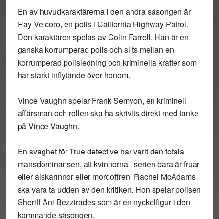
En av huvudkaraktärerna i den andra säsongen är
Ray Velcoro, en polis i California Highway Patrol.
Den karaktären spelas av Colin Farrell. Han är en
ganska korrumperad polis och slits mellan en
korrumperad polisledning och kriminella krafter som
har starkt inflytande över honom.
Vince Vaughn spelar Frank Semyon, en kriminell
affärsman och rollen ska ha skrivits direkt med tanke
på Vince Vaughn.
En svaghet för True detective har varit den totala
mansdominansen, att kvinnorna i serien bara är fruar
eller älskarinnor eller mordoffren. Rachel McAdams
ska vara ta udden av den kritiken. Hon spelar polisen
Sheriff Ani Bezzirades som är en nyckelfigur i den
kommande säsongen.