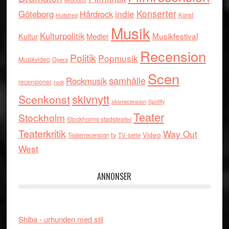
indie
Konserter
Göteborg
Hårdrock
Konst
Hultsfred
Musik
Kulturpolitik
Musikfestival
Kultur
Medier
Recension
Politik
Popmusik
Musikvideo
Opera
Scen
samhälle
Rockmusik
recensioner
rock
skivnytt
Scenkonst
skivrecension
Spotify
Teater
Stockholm
Stockholms stadsteater
Teaterkritik
Way Out
tv
Video
Teaterrecension
TV-serie
West
ANNONSER
Shiba - urhunden med stil