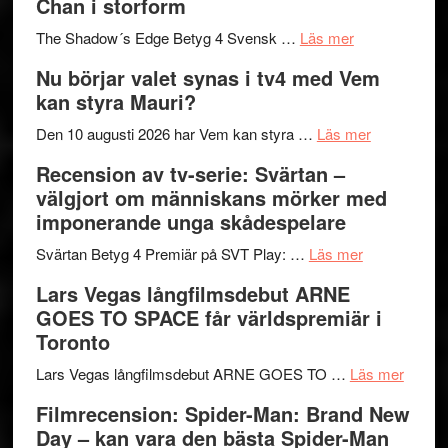
Chan i storform
till
avslutar
om
sång,
Scensommar
The Shadow´s Edge Betyg 4 Svensk …
Läs mer
Filmrecension
musik,
på
Nu börjar valet synas i tv4 med Vem
The
samtal
Artipelag
kan styra Mauri?
Shadow
och
´s
teater
om
Den 10 augusti 2026 har Vem kan styra …
Läs mer
Edge
Nu
Recension av tv-serie: Svärtan –
–
börjar
välgjort om människans mörker med
rolig
valet
imponerande unga skådespelare
och
synas
spännande
om
i
Svärtan Betyg 4 Premiär på SVT Play: …
Läs mer
med
Recension
tv4
Lars Vegas långfilmsdebut ARNE
en
av
med
GOES TO SPACE får världspremiär i
Jackie
tv-
Vem
Toronto
Chan
serie:
kan
i
Svärtan
styra
om
Lars Vegas långfilmsdebut ARNE GOES TO …
Läs mer
storform
–
Mauri?
Lars
Filmrecension: Spider-Man: Brand New
välgjort
Vegas
Day – kan vara den bästa Spider-Man
om
långfi