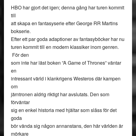
HBO har gjort det igen; denna gång har turen kommit
till
att skapa en fantasyserie efter George RR Martins
bokserie.
Efter ett par goda adaptioner av fantasyböcker har nu
turen kommit till en modern klassiker inom genren.
För den
som inte har läst boken ”A Game of Thrones” väntar
en
intressant värld i klankrigens Westeros där kampen
om
järntronen aldrig riktigt har avslutats. Den som
förväntar
sig en enkel historia med hjältar som slåss för det
goda
bör vända sig någon annanstans, den här världen är
mörkare