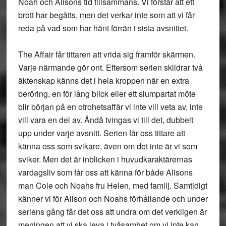
Noah och Alisons tid tillsammans. Vi förstår att ett
brott har begåtts, men det verkar inte som att vi får
reda på vad som har hänt förrän i sista avsnittet.
The Affair får tittaren att vrida sig framför skärmen.
Varje närmande gör ont. Eftersom serien skildrar två
äktenskap känns det i hela kroppen när en extra
beröring, en för lång blick eller ett slumpartat möte
blir början på en otrohetsaffär vi inte vill veta av, inte
vill vara en del av. Ändå tvingas vi till det, dubbelt
upp under varje avsnitt. Serien får oss tittare att
känna oss som svikare, även om det inte är vi som
sviker. Men det är inblicken i huvudkaraktärernas
vardagsliv som får oss att känna för både Alisons
man Cole och Noahs fru Helen, med familj. Samtidigt
känner vi för Alison och Noahs förhållande och under
seriens gång får det oss att undra om det verkligen är
meningen att vi ska leva i tvåsamhet om vi inte kan