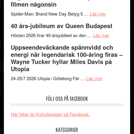
filmen någonsin
människans
ARNE
om
mörker
GOES
Spider-Man: Brand New Day Betyg 5 …
Läs mer
Filmrecension
med
TO
40 års-jubileum av Queen Budapest
Spider-
imponerande
SPAC
Man:
unga
om
får
Hösten 2026 firar 40-årsjubileet av den …
Läs mer
Brand
skådespelar
40
världs
Uppseendeväckande spännvidd och
New
års-
i
energi när legendarisk 100-åring firas –
Day
jubileum
Toront
Wayne Tucker hyllar Miles Davis på
–
av
Utopia
kan
Queen
om
vara
Budapest
24-25/7 2026 Utopia i Göteborg Får …
Läs mer
Uppseendeväck
den
spännvidd
bästa
FÖLJ OSS PÅ FACEBOOK
och
Spider-
energi
Man
när
filmen
Här hittar du Kulturbloggen på Facebook.
legendarisk
någonsin
100-
KATEGORIER