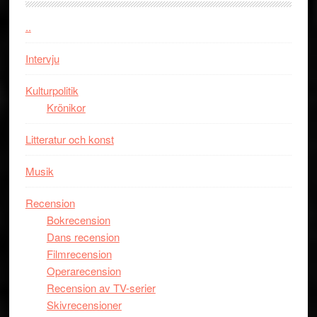
åring
firas
..
–
Wayne
Intervju
Tucker
hyllar
Kulturpolitik
Miles
Krönikor
Davis
Litteratur och konst
på
Utopia
Musik
Recension
Bokrecension
Dans recension
Filmrecension
Operarecension
Recension av TV-serier
Skivrecensioner