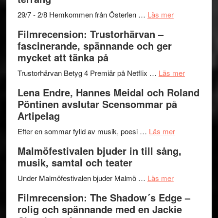
gräset
–
om
29/7 - 2/8 Hemkommen från Österlen …
Läs mer
en
Ystad
Filmrecension: Trustorhärvan –
humoristisk
Sweden
fascinerande, spännande och ger
och
Jazz
mycket att tänka på
hjärtevarm
Festival
lättsam
2026
om
Trustorhärvan Betyg 4 Premiär på Netflix …
Läs mer
kompott
–
Filmrecens
Lena Endre, Hannes Meidal och Roland
I
Trustorhä
Pöntinen avslutar Scensommar på
Delvis
–
Artipelag
bortom
fascineran
genrens
om
spännand
Efter en sommar fylld av musik, poesi …
Läs mer
vidsträckta
Lena
och
Malmöfestivalen bjuder in till sång,
terräng
Endre,
ger
musik, samtal och teater
Hannes
mycket
om
Meidal
att
Under Malmöfestivalen bjuder Malmö …
Läs mer
Malmöfestiva
och
tänka
Filmrecension: The Shadow´s Edge –
bjuder
Roland
på
rolig och spännande med en Jackie
in
Pöntinen