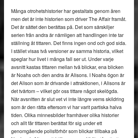
Många otrohetshistorier har gestaltats genom åren
men det är inte historien som driver The Affair framåt.
Det är sättet den berättas på. Det som särskiljer
serien från andra är nämligen att handlingen inte tar
ställning åt tittaren. Det finns ingen ond och god sida.
I stället visas två versioner av samma historia, vilket
speglar hur livet i många fall ser ut. Under varje
avsnitt kastas tittaren mellan två blickar, ena blicken
är Noahs och den andra är Alisons. I Noahs ögon är
det Alison som är drivande i attraktionen, i Alisons är
det tvärtom – vilket gör oss tittare något skelögda.
När avsnitten är slut vet vi inte längre vems skildring
som är den rätta eftersom vi har varit partiska halva
tiden. Olika minnesbilder framhäver olika historier
och allt får tittaren berättat för sig under ett
genomgående polisförhör som blickar tillbaka på