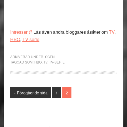
Intressant?
Läs även andra bloggares åsikter om
TV
,
HBO
,
TV-serie
ARKIVERAD UNDER:
SCEN
TAGGAD SOM:
HBO
,
TV
,
TV-SERIE
Go
Sida
Sida
«
Föregående sida
1
2
to
Primärt
sidofält