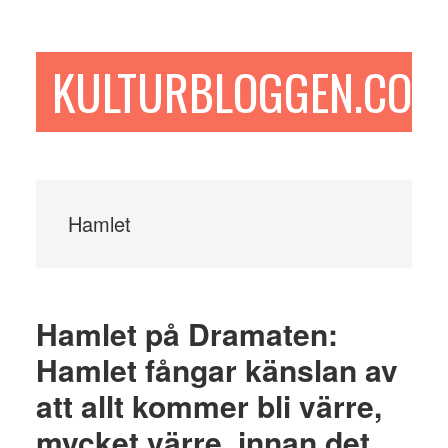
Hoppa
Hoppa
Hoppa
till
till
till
huvudinnehåll
det
sidfot
KULTURBLOGGEN.COM
primära
sidofältet
Hamlet
Hamlet på Dramaten:
Hamlet fångar känslan av
att allt kommer bli värre,
mycket värre, innan det