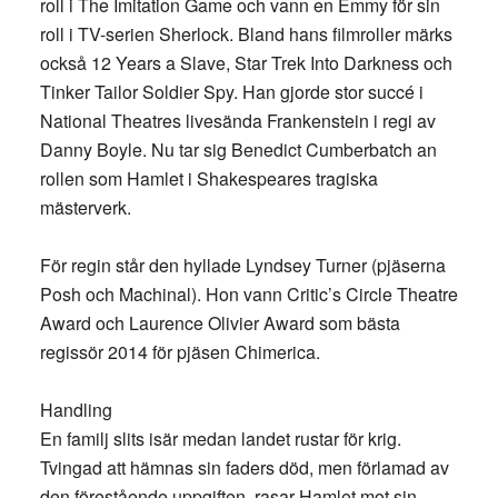
roll i The Imitation Game och vann en Emmy för sin
roll i TV-serien Sherlock. Bland hans filmroller märks
också 12 Years a Slave, Star Trek Into Darkness och
Tinker Tailor Soldier Spy. Han gjorde stor succé i
National Theatres livesända Frankenstein i regi av
Danny Boyle. Nu tar sig Benedict Cumberbatch an
rollen som Hamlet i Shakespeares tragiska
mästerverk.
För regin står den hyllade Lyndsey Turner (pjäserna
Posh och Machinal). Hon vann Critic’s Circle Theatre
Award och Laurence Olivier Award som bästa
regissör 2014 för pjäsen Chimerica.
Handling
En familj slits isär medan landet rustar för krig.
Tvingad att hämnas sin faders död, men förlamad av
den förestående uppgiften, rasar Hamlet mot sin