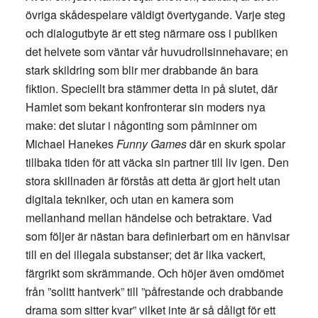
övriga skådespelare väldigt övertygande. Varje steg
och dialogutbyte är ett steg närmare oss i publiken
det helvete som väntar vår huvudrollsinnehavare; en
stark skildring som blir mer drabbande än bara
fiktion. Speciellt bra stämmer detta in på slutet, där
Hamlet som bekant konfronterar sin moders nya
make: det slutar i någonting som påminner om
Michael Hanekes
Funny Games
där en skurk spolar
tillbaka tiden för att väcka sin partner till liv igen. Den
stora skillnaden är förstås att detta är gjort helt utan
digitala tekniker, och utan en kamera som
mellanhand mellan händelse och betraktare. Vad
som följer är nästan bara definierbart om en hänvisar
till en del illegala substanser; det är lika vackert,
färgrikt som skrämmande. Och höjer även omdömet
från ”solitt hantverk” till ”påfrestande och drabbande
drama som sitter kvar” vilket inte är så dåligt för ett