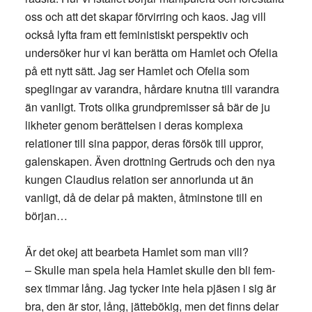
oss och att det skapar förvirring och kaos. Jag vill
också lyfta fram ett feministiskt perspektiv och
undersöker hur vi kan berätta om Hamlet och Ofelia
på ett nytt sätt. Jag ser Hamlet och Ofelia som
speglingar av varandra, hårdare knutna till varandra
än vanligt. Trots olika grundpremisser så bär de ju
likheter genom berättelsen i deras komplexa
relationer till sina pappor, deras försök till uppror,
galenskapen. Även drottning Gertruds och den nya
kungen Claudius relation ser annorlunda ut än
vanligt, då de delar på makten, åtminstone till en
början…
Är det okej att bearbeta Hamlet som man vill?
– Skulle man spela hela Hamlet skulle den bli fem-
sex timmar lång. Jag tycker inte hela pjäsen i sig är
bra, den är stor, lång, jättebökig, men det finns delar