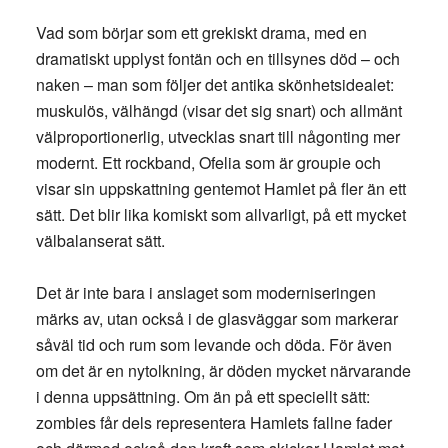
Vad som börjar som ett grekiskt drama, med en
dramatiskt upplyst fontän och en tillsynes död – och
naken – man som följer det antika skönhetsidealet:
muskulös, välhängd (visar det sig snart) och allmänt
välproportionerlig, utvecklas snart till någonting mer
modernt. Ett rockband, Ofelia som är groupie och
visar sin uppskattning gentemot Hamlet på fler än ett
sätt. Det blir lika komiskt som allvarligt, på ett mycket
välbalanserat sätt.
Det är inte bara i anslaget som moderniseringen
märks av, utan också i de glasväggar som markerar
såväl tid och rum som levande och döda. För även
om det är en nytolkning, är döden mycket närvarande
i denna uppsättning. Om än på ett speciellt sätt:
zombies får dels representera Hamlets fallne fader