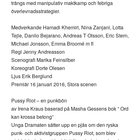
trängs med manipulativ maktkamp och febriga
överlevnadsstrategier.
Medverkande Hamadi Khemiri, Nina Zanjani, Lotta
Tejle, Danilo Bejarano, Andreas T Olsson, Eric Stern,
Michael Jonsson, Emma Broomé m fl
Regi Jenny Andreasson
Scenografi Marika Feinsilber
Koreografi Dorte Olesen
Ljus Erik Berglund
Premiär 16 januari 2016, Stora scenen
Pussy Riot – en punkbön
av Irena Kraus baserad på Masha Gessens bok ” Ord
kan krossa betong”
Unga Dramaten sätter upp en pjäs om den ryska
punk- och aktivistgruppen Pussy Riot, som blev