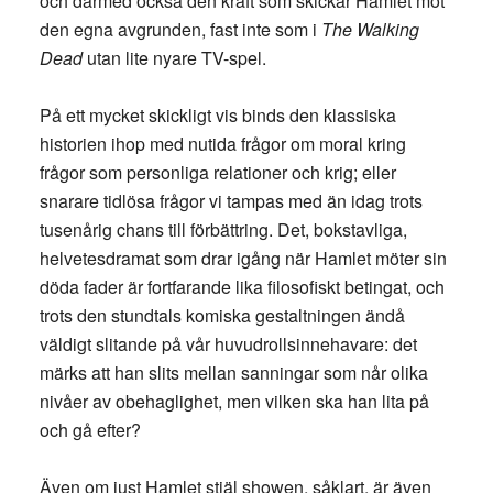
och därmed också den kraft som skickar Hamlet mot
den egna avgrunden, fast inte som i
The Walking
Dead
utan lite nyare TV-spel.
På ett mycket skickligt vis binds den klassiska
historien ihop med nutida frågor om moral kring
frågor som personliga relationer och krig; eller
snarare tidlösa frågor vi tampas med än idag trots
tusenårig chans till förbättring. Det, bokstavliga,
helvetesdramat som drar igång när Hamlet möter sin
döda fader är fortfarande lika filosofiskt betingat, och
trots den stundtals komiska gestaltningen ändå
väldigt slitande på vår huvudrollsinnehavare: det
märks att han slits mellan sanningar som når olika
nivåer av obehaglighet, men vilken ska han lita på
och gå efter?
Även om just Hamlet stjäl showen, såklart, är även