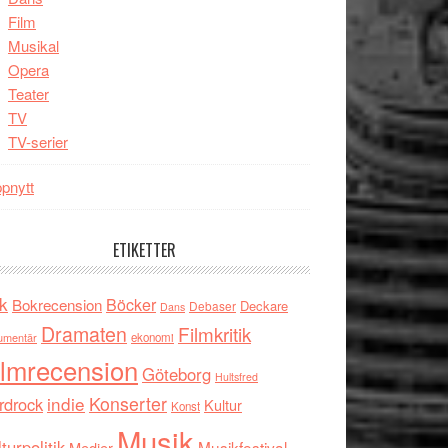
Film
Musikal
Opera
Teater
TV
TV-serier
pnytt
ETIKETTER
k
Böcker
Bokrecension
Deckare
Debaser
Dans
Dramaten
Filmkritik
umentär
ekonomi
ilmrecension
Göteborg
Hultsfred
indie
Konserter
rdrock
Kultur
Konst
Musik
turpolitik
Musikfestival
Medier