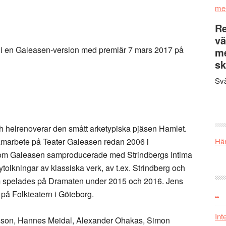
me
Re
vä
i en Galeasen-version med premiär 7 mars 2017 på
m
sk
Svä
h helrenoverar den smått arketypiska pjäsen Hamlet.
samarbete på Teater Galeasen redan 2006 i
Här
som Galeasen samproducerade med Strindbergs Intima
ytolkningar av klassiska verk, av t.ex. Strindberg och
om spelades på Dramaten under 2015 och 2016. Jens
 på Folkteatern i Göteborg.
..
Int
sson, Hannes Meidal, Alexander Ohakas, Simon