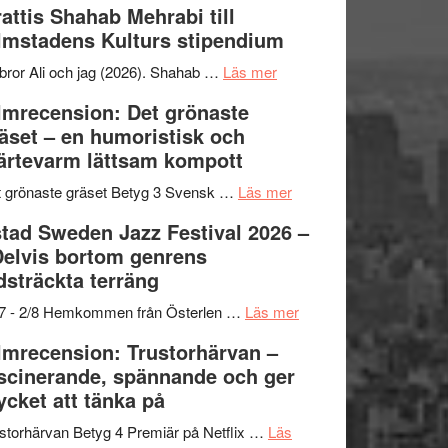
attis Shahab Mehrabi till
samarbeten
Files:
Out
lmstadens Kulturs stipendium
I
West
Want
presenterar
om
bror Ali och jag (2026). Shahab …
Läs mer
to
19
Grattis
lmrecension: Det grönaste
Believe
nya
Shahab
äset – en humoristisk och
–
titlar
Mehrabi
ärtevarm lättsam kompott
Vrach
i
till
Frankenshtey
årets
Filmstadens
om
 grönaste gräset Betyg 3 Svensk …
Läs mer
–
filmprogram
Kulturs
Filmrecension:
tad Sweden Jazz Festival 2026 –
med
stipendium
Det
Delvis bortom genrens
Fox
grönaste
dsträckta terräng
Mulder
gräset
och
–
om
/7 - 2/8 Hemkommen från Österlen …
Läs mer
Dana
en
Ystad
lmrecension: Trustorhärvan –
Scully
humoristisk
Sweden
scinerande, spännande och ger
och
Jazz
cket att tänka på
hjärtevarm
Festival
lättsam
2026
storhärvan Betyg 4 Premiär på Netflix …
Läs