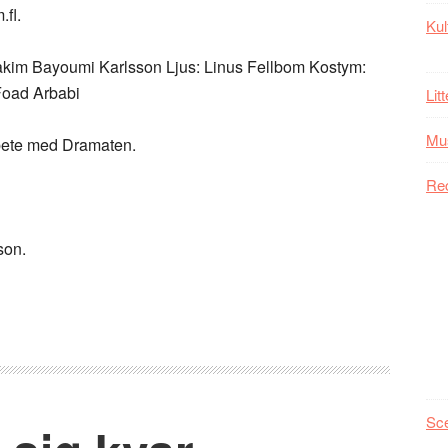
fl.
Kul
oakim Bayoumi Karlsson Ljus: Linus Fellbom Kostym:
 Foad Arbabi
Lit
Mu
bete med Dramaten.
Re
son.
Sc