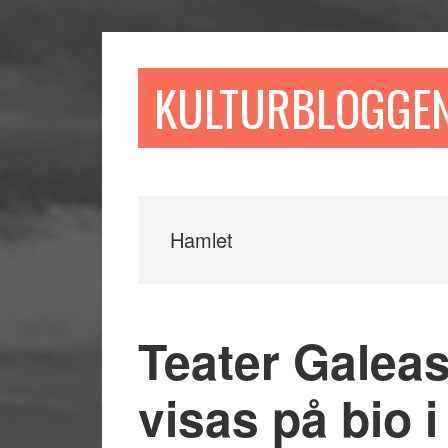
Hoppa
Hoppa
Hoppa
till
till
till
huvudinnehåll
det
sidfot
KULTURBLOGGE
primära
sidofältet
Hamlet
Teater Gale
visas på bio i