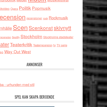
Politik
Popmusik
ikvideo
Opera
ecension
Rockmusik
recensioner
rock
Scen
skivnytt
Scenkonst
mhälle
Stockholm
Stockholms stadsteater
recension
Spotify
ater
Teaterkritik
tv
Teaterrecension
TV-serie
Way Out West
eo
ANNONSER
ba - urhunden med stil
SPEL KAN SKAPA BEROENDE