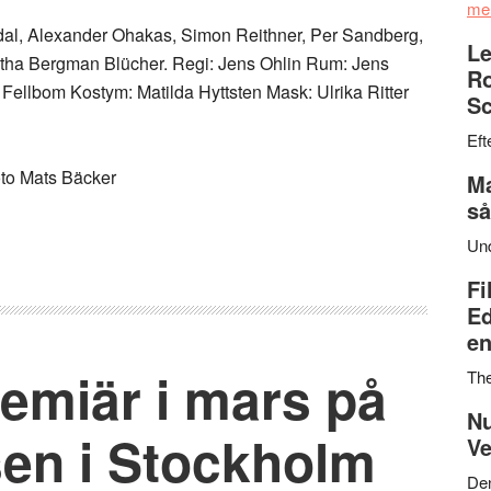
me
l, Alexander Ohakas, Simon Reithner, Per Sandberg,
Le
ha Bergman Blücher. Regi: Jens Ohlin Rum: Jens
Ro
Fellbom Kostym: Matilda Hyttsten Mask: Ulrika Ritter
Sc
Eft
oto Mats Bäcker
Ma
så
Un
Fi
Ed
en
emiär i mars på
Th
Nu
sen i Stockholm
Ve
Den