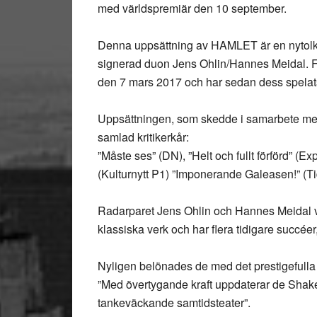
med världspremiär den 10 september.
Denna uppsättning av HAMLET är en nytolk
signerad duon Jens Ohlin/Hannes Meidal. F
den 7 mars 2017 och har sedan dess spelats
Uppsättningen, som skedde i samarbete med
samlad kritikerkår:
”Måste ses” (DN), ”Helt och fullt förförd” (Ex
(Kulturnytt P1) ”Imponerande Galeasen!” (T
Radarparet Jens Ohlin och Hannes Meidal ve
klassiska verk och har flera tidigare succéer,
Nyligen belönades de med det prestigefulla
”Med övertygande kraft uppdaterar de Shake
tankeväckande samtidsteater”.