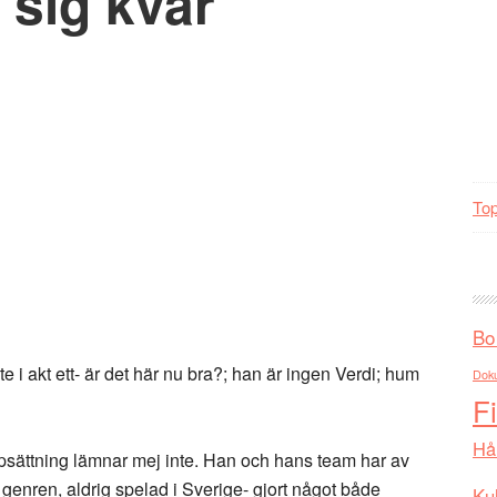
 sig kvar
Top
Bo
ite i akt ett- är det här nu bra?; han är ingen Verdi; hum
Dok
F
Hå
ättning lämnar mej inte. Han och hans team har av
 genren, aldrig spelad i Sverige- gjort något både
Kul