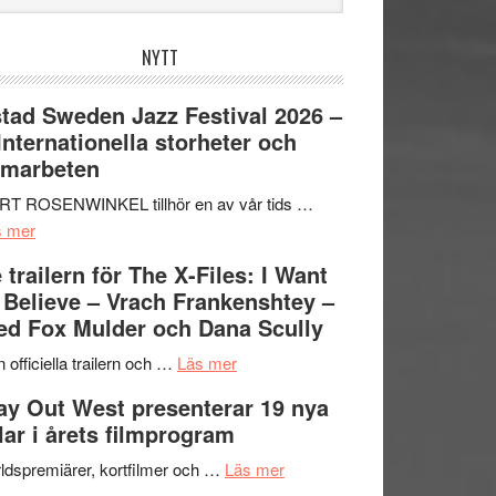
bplatsen
NYTT
tad Sweden Jazz Festival 2026 –
 Internationella storheter och
amarbeten
RT ROSENWINKEL tillhör en av vår tids …
om
s mer
Ystad
 trailern för The X-Files: I Want
Sweden
 Believe – Vrach Frankenshtey –
Jazz
d Fox Mulder och Dana Scully
Festival
2026
om
 officiella trailern och …
Läs mer
–
Se
y Out West presenterar 19 nya
II
trailern
tlar i årets filmprogram
Internationella
för
storheter
The
om
ldspremiärer, kortfilmer och …
Läs mer
och
X-
Way