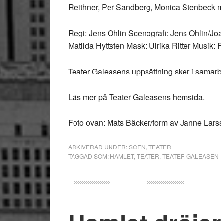
Reithner, Per Sandberg, Monica Stenbeck m.
Regi: Jens Ohlin Scenografi: Jens Ohlin/J
Matilda Hyttsten Mask: Ulrika Ritter Musik:
Teater Galeasens uppsättning sker i samar
Läs mer på Teater Galeasens hemsida.
Foto ovan: Mats Bäcker/form av Janne Lars
ARKIVERAD UNDER:
SCEN
,
TEATER
TAGGAD SOM:
HAMLET
,
TEATER
,
TEATER GALEASEN