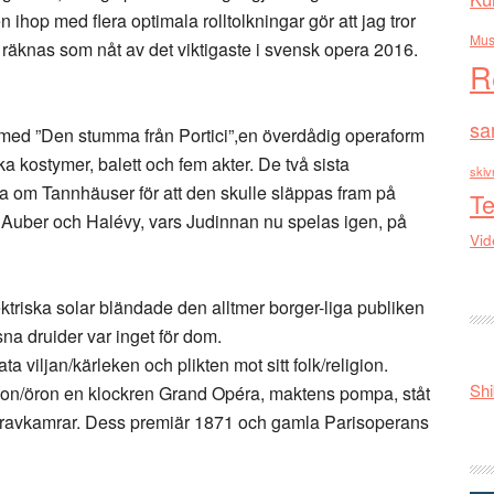
ihop med flera optimala rolltolkningar gör att jag tror
Mus
knas som nåt av det viktigaste i svensk opera 2016.
R
sa
ed ”Den stumma från Portici”,en överdådig operaform
ka kostymer, balett och fem akter. De två sista
skiv
va om Tannhäuser för att den skulle släppas fram på
Te
Auber och Halévy, vars Judinnan nu spelas igen, på
Vid
ektriska solar bländade den alltmer borger-liga publiken
na druider var inget för dom.
ta viljan/kärleken och plikten mot sitt folk/religion.
Shi
 ögon/öron en klockren Grand Opéra, maktens pompa, ståt
 gravkamrar. Dess premiär 1871 och gamla Parisoperans