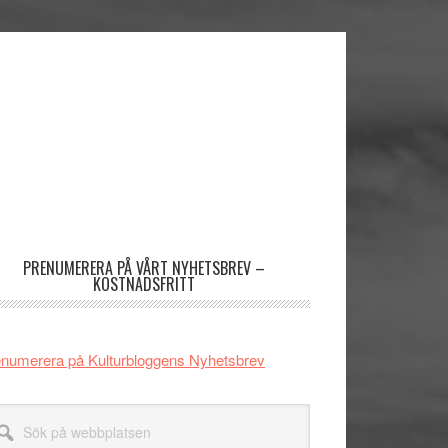
imärt
dofält
PRENUMERERA PÅ VÅRT NYHETSBREV –
KOSTNADSFRITT
numerera på Kulturbloggens Nyhetsbrev
k