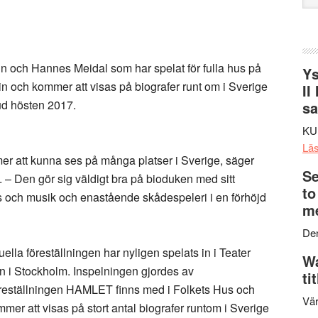
web
 och Hannes Meidal som har spelat för fulla hus på
Ys
in och kommer att visas på biografer runt om i Sverige
II
ud hösten 2017.
s
KU
Lä
er att kunna ses på många platser i Sverige, säger
Se
 – Den gör sig väldigt bra på bioduken med sitt
to
us och musik och enastående skådespeleri i en förhöjd
me
Den
ella föreställningen har nyligen spelats in i Teater
Wa
i Stockholm. Inspelningen gjordes av
ti
öreställningen HAMLET finns med i Folkets Hus och
Vär
er att visas på stort antal biografer runtom i Sverige