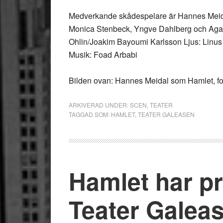
Medverkande skådespelare är Hannes Meida
Monica Stenbeck, Yngve Dahlberg och Agat
Ohlin/Joakim Bayoumi Karlsson Ljus: Linus 
Musik: Foad Arbabi
Bilden ovan: Hannes Meidal som Hamlet, f
ARKIVERAD UNDER:
SCEN
,
TEATER
TAGGAD SOM:
HAMLET
,
TEATER GALEASEN
Hamlet har pr
Teater Galea