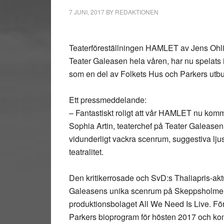
7 JUNI, 2017
BY
REDAKTIONEN
Teaterföreställningen HAMLET av Jens Ohlin
Teater Galeasen hela våren, har nu spelats 
som en del av Folkets Hus och Parkers utb
Ett pressmeddelande:
– Fantastiskt roligt att vår HAMLET nu komm
Sophia Artin, teaterchef på Teater Galeasen.
vidunderligt vackra scenrum, suggestiva lj
teatralitet.
Den kritikerrosade och SvD:s Thaliapris-aktu
Galeasens unika scenrum på Skeppsholmen 
produktionsbolaget All We Need Is Live. F
Parkers bioprogram för hösten 2017 och komm