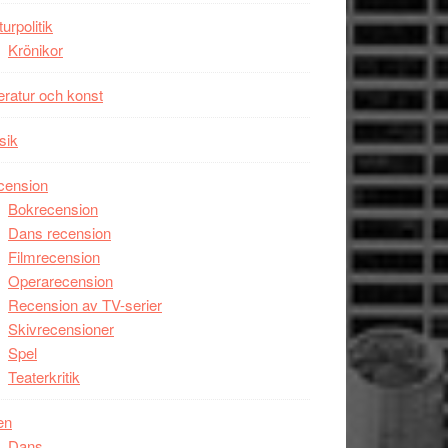
unga
turpolitik
skådespelare
Krönikor
teratur och konst
sik
cension
Bokrecension
Dans recension
Filmrecension
Operarecension
Recension av TV-serier
Skivrecensioner
Spel
Teaterkritik
en
Dans