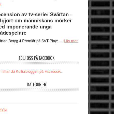
om
Edge
r
Nu
–
cension av tv-serie: Svärtan –
börjar
rolig
lgjort om människans mörker
valet
och
ed imponerande unga
synas
spännande
ådespelare
i
med
tv4
en
om
rtan Betyg 4 Premiär på SVT Play: …
Läs mer
med
Jackie
Recension
Vem
Chan
av
FÖLJ OSS PÅ FACEBOOK
kan
i
tv-
styra
storform
serie:
Mauri?
Svärtan
 hittar du Kulturbloggen på Facebook.
–
välgjort
KATEGORIER
om
människans
mörker
med
ervju
imponerande