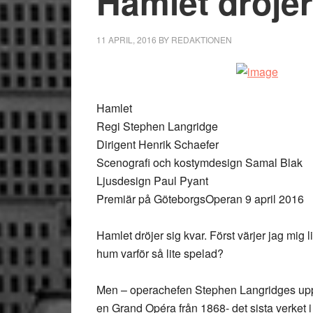
Hamlet dröjer
11 APRIL, 2016
BY
REDAKTIONEN
Hamlet
Regi Stephen Langridge
Dirigent Henrik Schaefer
Scenografi och kostymdesign Samal Blak
Ljusdesign Paul Pyant
Premiär på GöteborgsOperan 9 april 2016
Hamlet dröjer sig kvar. Först värjer jag mig l
hum varför så lite spelad?
Men – operachefen Stephen Langridges upps
en Grand Opéra från 1868- det sista verket i