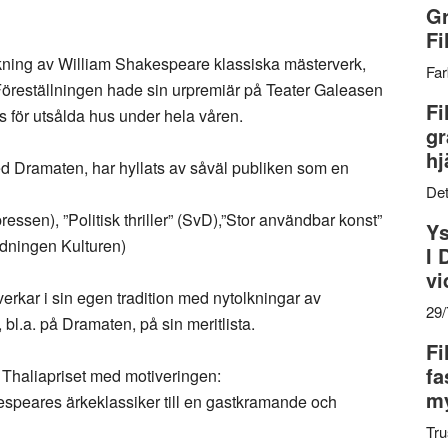
Gr
Fi
ning av William Shakespeare klassiska mästerverk,
Far
öreställningen hade sin urpremiär på Teater Galeasen
Fi
 för utsålda hus under hela våren.
gr
hj
 Dramaten, har hyllats av såväl publiken som en
Det
pressen), ”Politisk thriller” (SvD),”Stor användbar konst”
Ys
idningen Kulturen)
I 
vi
rkar i sin egen tradition med nytolkningar av
29
 bl.a. på Dramaten, på sin meritlista.
Fi
fa
 Thaliapriset med motiveringen:
my
speares ärkeklassiker till en gastkramande och
Tru