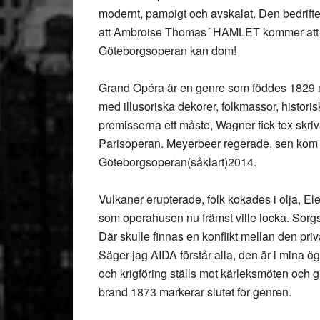
modernt, pampigt och avskalat. Den bedriften 
att Ambroise Thomas´ HAMLET kommer att rä
Göteborgsoperan kan dom!
Grand Opéra är en genre som föddes 1829 m
med illusoriska dekorer, folkmassor, historis
premisserna ett måste, Wagner fick tex skri
Parisoperan. Meyerbeer regerade, sen kom 
Göteborgsoperan(såklart)2014.
Vulkaner erupterade, folk kokades i olja, El
som operahusen nu främst ville locka. Sorgs
Där skulle finnas en konflikt mellan den priva
Säger jag AIDA förstår alla, den är i mina
och krigföring ställs mot kärleksmöten och
brand 1873 markerar slutet för genren.