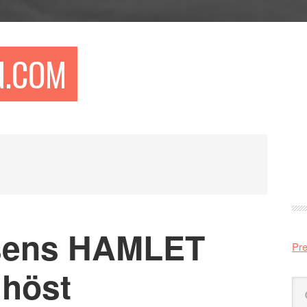
N.COM
Pr
si
asens HAMLET
Pre
 höst
Sö
på