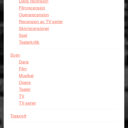
Dans recension
Filmrecension
Operarecension
Recension av TV-serier
Skivrecensioner
Spel
Teaterkritik
Scen
Dans
Film
Musikal
Opera
Teater
TV
TV-serier
Toppnytt