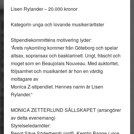
Lisen Rylander – 20.000 kronor
Kategorin unga och lovande musiker/artister
Stipendiekommitténs motivering lyder:
”Årets nykomling kommer från Göteborg och spelar
altsax, sopransax och basklarinett. Ungt, fräscht och
moget som en Beaujolais Nouveau. Med auktoritet,
följsamhet och musikanteri är hon en värdig
mottagare av
Monica Z-stipendiet. Hennes namn är Lisen
Rylander.”
MONICA ZETTERLUND SÄLLSKAPET (arrangörer
av detta evenemang)
Styrelseledamöter:
Bengt Säve Söderbergh (ordf), Kerstin Bagge ( vice