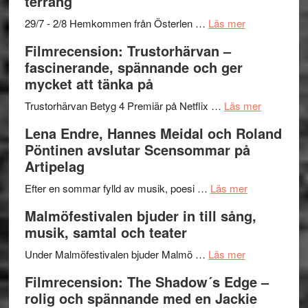
terräng
Mulder
gräset
och
–
om
29/7 - 2/8 Hemkommen från Österlen …
Läs mer
Dana
en
Ystad
Filmrecension: Trustorhärvan –
Scully
humoristisk
Sweden
fascinerande, spännande och ger
och
Jazz
mycket att tänka på
hjärtevarm
Festival
lättsam
2026
om
Trustorhärvan Betyg 4 Premiär på Netflix …
Läs mer
kompott
–
Filmrecens
Lena Endre, Hannes Meidal och Roland
I
Trustorhä
Pöntinen avslutar Scensommar på
Delvis
–
Artipelag
bortom
fascineran
genrens
om
spännand
Efter en sommar fylld av musik, poesi …
Läs mer
vidsträckta
Lena
och
Malmöfestivalen bjuder in till sång,
terräng
Endre,
ger
musik, samtal och teater
Hannes
mycket
om
Meidal
att
Under Malmöfestivalen bjuder Malmö …
Läs mer
Malmöfestiva
och
tänka
Filmrecension: The Shadow´s Edge –
bjuder
Roland
på
rolig och spännande med en Jackie
in
Pöntinen