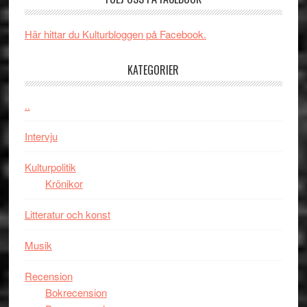
om
långfi
människans
ARNE
mörker
GOES
Här hittar du Kulturbloggen på Facebook.
med
TO
imponerande
SPAC
KATEGORIER
unga
får
skådespelar
världs
..
i
Toront
Intervju
Kulturpolitik
Krönikor
Litteratur och konst
Musik
Recension
Bokrecension