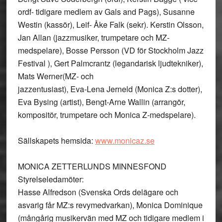
ordf- tidigare medlem av Gals and Pags), Susanne
Westin (kassör), Leif- Åke Falk (sekr). Kerstin Olsson,
Jan Allan (jazzmusiker, trumpetare och MZ-
medspelare), Bosse Persson (VD för Stockholm Jazz
Festival ), Gert Palmcrantz (legandarisk ljudtekniker),
Mats Werner(MZ- och
jazzentusiast), Eva-Lena Jerneld (Monica Z:s dotter),
Eva Bysing (artist), Bengt-Arne Wallin (arrangör,
kompositör, trumpetare och Monica Z-medspelare).
Sällskapets hemsida:
www.monicaz.se
MONICA ZETTERLUNDS MINNESFOND
Styrelseledamöter:
Hasse Alfredson (Svenska Ords delägare och
asvarig får MZ:s revymedvarkan), Monica Dominique
(mångårig musikervän med MZ och tidigare medlem i