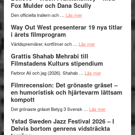
Fox Mulder och Dana Scully
om
Den officiella trailern och …
Läs mer
Se
Way Out West presenterar 19 nya titlar
trailern
i årets filmprogram
för
The
om
Världspremiärer, kortfilmer och …
Läs mer
X-
Way
Grattis Shahab Mehrabi till
Files:
Out
Filmstadens Kulturs stipendium
I
West
Want
presenterar
om
Farbror Ali och jag (2026). Shahab …
Läs mer
to
19
Grattis
Filmrecension: Det grönaste gräset –
Believe
nya
Shahab
en humoristisk och hjärtevarm lättsam
–
titlar
Mehrabi
kompott
Vrach
i
till
Frankenshtey
årets
Filmstadens
om
Det grönaste gräset Betyg 3 Svensk …
Läs mer
–
filmprogram
Kulturs
Filmrecension:
Ystad Sweden Jazz Festival 2026 – I
med
stipendium
Det
Delvis bortom genrens vidsträckta
Fox
grönaste