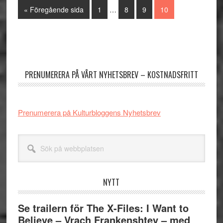
Interimistiska
Go
Sida
Sida
Sida
Sida
«
Föregående sida
1
…
8
9
10
sidor
to
utelämnas
Primärt
sidofält
PRENUMERERA PÅ VÅRT NYHETSBREV – KOSTNADSFRITT
Prenumerera på Kulturbloggens Nyhetsbrev
Sök
på
webbplatsen
NYTT
Se trailern för The X-Files: I Want to
Believe – Vrach Frankenshtey – med