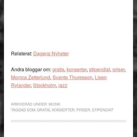
Relaterat:
Dagens Nyheter
Andra bloggar om:
gratis
,
konserter
,
stipendiat
,
priser
,
Monica Zetterlund
,
Svante Thuresson
,
Lisen
Rylander
,
Stockholm
,
jazz
ARKIVERAD UNDER:
MUSIK
TAGGAD SOM:
GRATIS
,
KONSERTER
,
PRISER
,
STIPENDIAT