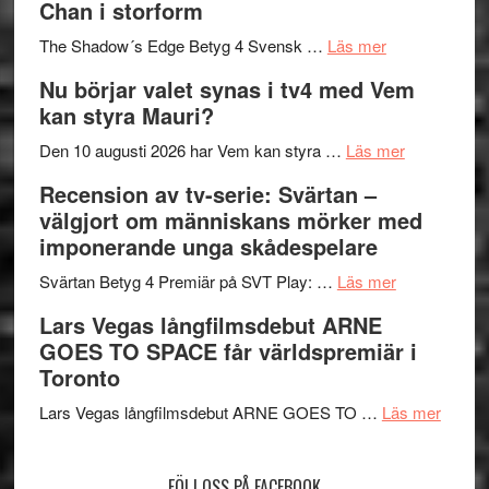
Chan i storform
till
avslutar
om
sång,
Scensommar
The Shadow´s Edge Betyg 4 Svensk …
Läs mer
Filmrecension
musik,
på
Nu börjar valet synas i tv4 med Vem
The
samtal
Artipelag
kan styra Mauri?
Shadow
och
´s
teater
om
Den 10 augusti 2026 har Vem kan styra …
Läs mer
Edge
Nu
Recension av tv-serie: Svärtan –
–
börjar
välgjort om människans mörker med
rolig
valet
imponerande unga skådespelare
och
synas
spännande
om
i
Svärtan Betyg 4 Premiär på SVT Play: …
Läs mer
med
Recension
tv4
Lars Vegas långfilmsdebut ARNE
en
av
med
GOES TO SPACE får världspremiär i
Jackie
tv-
Vem
Toronto
Chan
serie:
kan
i
Svärtan
styra
om
Lars Vegas långfilmsdebut ARNE GOES TO …
Läs mer
storform
–
Mauri?
Lars
välgjort
Vegas
FÖLJ OSS PÅ FACEBOOK