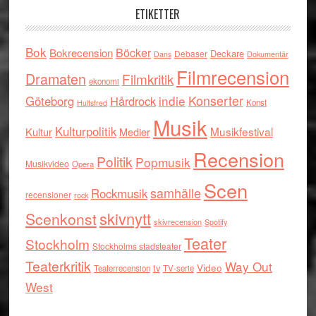
ETIKETTER
Bok
Böcker
Bokrecension
Deckare
Debaser
Dokumentär
Dans
Filmrecension
Dramaten
Filmkritik
ekonomi
indie
Konserter
Göteborg
Hårdrock
Konst
Hultsfred
Musik
Kulturpolitik
Musikfestival
Kultur
Medier
Recension
Politik
Popmusik
Musikvideo
Opera
Scen
samhälle
Rockmusik
recensioner
rock
skivnytt
Scenkonst
skivrecension
Spotify
Teater
Stockholm
Stockholms stadsteater
Teaterkritik
Way Out
tv
Video
Teaterrecension
TV-serie
West