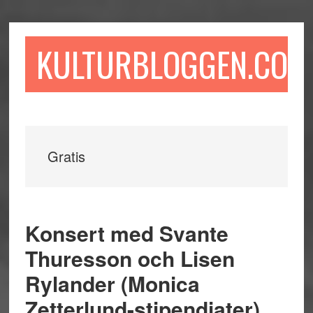
Hoppa
Hoppa
Hoppa
till
till
till
huvudinnehåll
det
sidfot
KULTURBLOGGEN.COM
primära
sidofältet
Gratis
Konsert med Svante
Thuresson och Lisen
Rylander (Monica
Zetterlund-stipendiater)