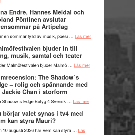
Filmrecension:
I
na Endre, Hannes Meidal och
Trustorhärvan
Delvis
land Pöntinen avslutar
–
bortom
ensommar på Artipelag
fascinerande,
genrens
spännande
vidsträckta
om
er en sommar fylld av musik, poesi …
Läs mer
och
terräng
Lena
lmöfestivalen bjuder in till
ger
Endre,
ng, musik, samtal och teater
mycket
Hannes
att
om
Meidal
der Malmöfestivalen bjuder Malmö …
Läs mer
tänka
Malmöfestivalen
och
lmrecension: The Shadow´s
på
bjuder
Roland
ge – rolig och spännande med
in
Pöntinen
 Jackie Chan i storform
till
avslutar
om
sång,
Scensommar
e Shadow´s Edge Betyg 4 Svensk …
Läs mer
Filmrecension:
musik,
på
 börjar valet synas i tv4 med
The
samtal
Artipelag
m kan styra Mauri?
Shadow
och
´s
teater
 10 augusti 2026 har Vem kan styra …
Läs