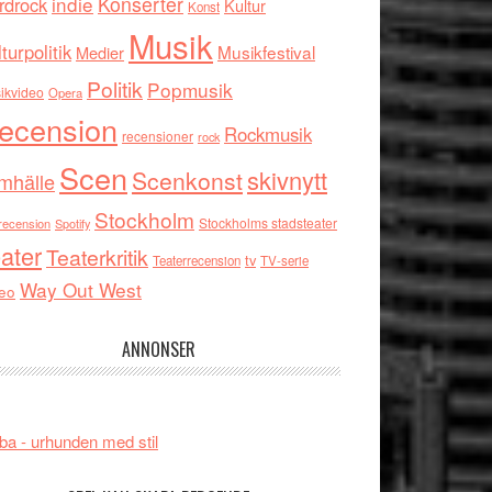
indie
Konserter
rdrock
Kultur
Konst
Musik
turpolitik
Musikfestival
Medier
Politik
Popmusik
ikvideo
Opera
ecension
Rockmusik
recensioner
rock
Scen
skivnytt
Scenkonst
mhälle
Stockholm
Stockholms stadsteater
recension
Spotify
ater
Teaterkritik
tv
Teaterrecension
TV-serie
Way Out West
eo
ANNONSER
ba - urhunden med stil