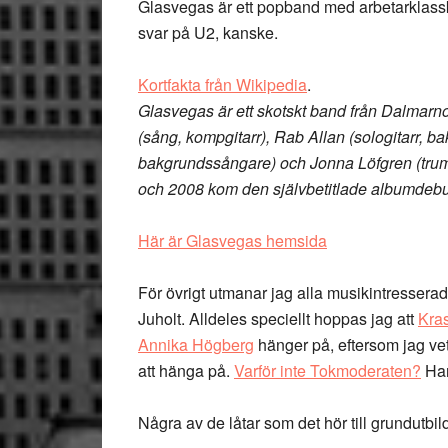
Glasvegas är ett popband med arbetarklass
svar på U2, kanske.
Kortfakta från Wikipedia
.
Glasvegas är ett skotskt band från Dalmarn
(sång, kompgitarr), Rab Allan (sologitarr, 
bakgrundssångare) och Jonna Löfgren (trum
och 2008 kom den självbetitlade albumdebu
Här är Glasvegas hemsida
För övrigt utmanar jag alla musikintresserad
Juholt. Alldeles speciellt hoppas jag att
Kra
Annika Högberg
hänger på, eftersom jag vet
att hänga på.
Varför inte Tokmoderaten?
Han
Några av de låtar som det hör till grundutbil