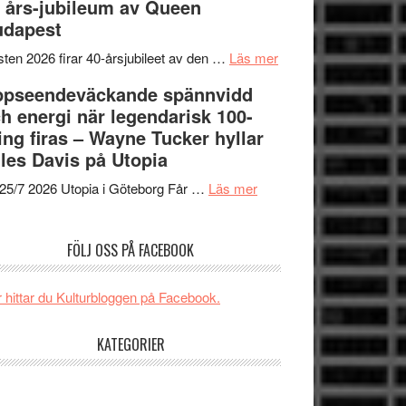
 års-jubileum av Queen
SPACE
Spider-
unga
udapest
får
Man:
skådespelare
världspremiär
Brand
om
ten 2026 firar 40-årsjubileet av den …
Läs mer
i
New
40
ppseendeväckande spännvidd
Toronto
Day
års-
h energi när legendarisk 100-
–
jubileum
ing firas – Wayne Tucker hyllar
kan
av
les Davis på Utopia
vara
Queen
om
den
Budapest
25/7 2026 Utopia i Göteborg Får …
Läs mer
Uppseendeväckande
bästa
spännvidd
Spider-
FÖLJ OSS PÅ FACEBOOK
och
Man
energi
filmen
när
någonsin
 hittar du Kulturbloggen på Facebook.
legendarisk
100-
KATEGORIER
åring
firas
–