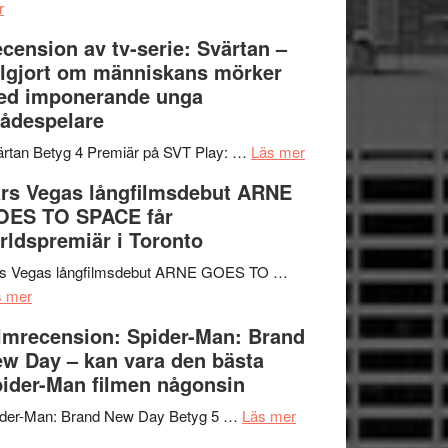
om
Edge
r
Nu
–
cension av tv-serie: Svärtan –
börjar
rolig
lgjort om människans mörker
valet
och
ed imponerande unga
synas
spännande
ådespelare
i
med
tv4
en
om
rtan Betyg 4 Premiär på SVT Play: …
Läs mer
med
Jackie
Recension
rs Vegas långfilmsdebut ARNE
Vem
Chan
av
OES TO SPACE får
kan
i
tv-
rldspremiär i Toronto
styra
storform
serie:
Mauri?
Svärtan
rs Vegas långfilmsdebut ARNE GOES TO …
om
–
s mer
Lars
välgjort
lmrecension: Spider-Man: Brand
Vegas
om
w Day – kan vara den bästa
långfilmsdebut
människans
ider-Man filmen någonsin
ARNE
mörker
GOES
om
med
ider-Man: Brand New Day Betyg 5 …
Läs mer
TO
Filmrecension:
imponerande