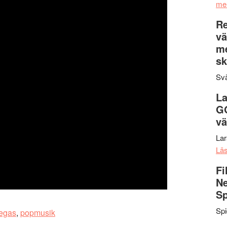
me
Re
vä
m
sk
Svä
La
G
vä
La
Lä
Fi
Ne
Sp
Sp
egas
,
popmusik