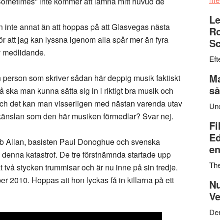
ts Sometimes” inte kommer att lämna mitt huvud de
Le
 inte annat än att hoppas på att Glasvegas nästa
Ro
 att jag kan lyssna igenom alla spår mer än fyra
Sc
av medlidande.
Eft
Ma
en person som skriver sådan här deppig musik faktiskt
så
 ska man kunna sätta sig in i riktigt bra musik och
och det kan man visserligen med nästan varenda utav
Un
 känslan som den här musiken förmedlar? Svar nej.
Fi
Ed
Rab Allan, basisten Paul Donoghue och svenska
en
denna katastrof. De tre förstnämnda startade upp
Th
 två stycken trummisar och är nu inne på sin tredje.
 2010. Hoppas att hon lyckas få in killarna på ett
Nu
Ve
Den