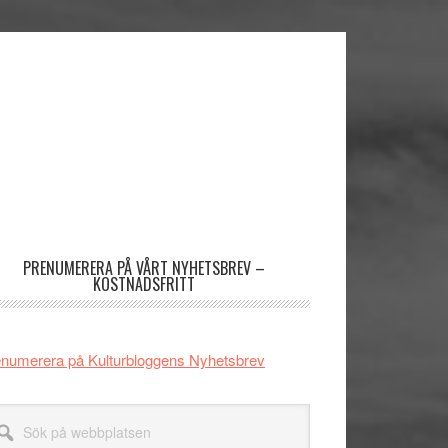
imärt
dofält
PRENUMERERA PÅ VÅRT NYHETSBREV –
KOSTNADSFRITT
numerera på Kulturbloggens Nyhetsbrev
k