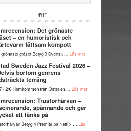
bplatsen
NYTT
lmrecension: Det grönaste
äset – en humoristisk och
ärtevarm lättsam kompott
om
 grönaste gräset Betyg 3 Svensk …
Läs mer
Filmrecension:
tad Sweden Jazz Festival 2026 –
Det
Delvis bortom genrens
grönaste
dsträckta terräng
gräset
–
om
/7 - 2/8 Hemkommen från Österlen …
Läs mer
en
Ystad
lmrecension: Trustorhärvan –
humoristisk
Sweden
scinerande, spännande och ger
och
Jazz
cket att tänka på
hjärtevarm
Festival
lättsam
2026
storhärvan Betyg 4 Premiär på Netflix …
Läs
om
kompott
–
r