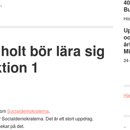
40
R
B
Hös
U
oc
år
olt bör lära sig
Mi
tion 1
24-
Här
nom
Socialdemokraterna
.
för Socialdemokraterna. Det är ett stort uppdrag.
..
ekar på det.