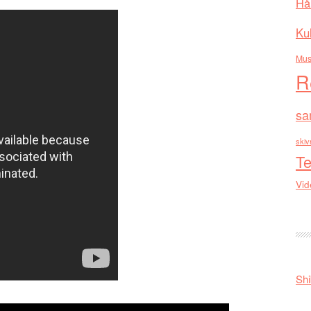
Hå
Kul
Mus
R
sa
skiv
Te
Vid
Shi