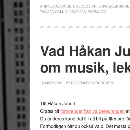
ARKIVERAD UNDER:
RECENSION
,
SKIVRECENSIONE
TAGGAD SOM:
GLASVEGAS
,
POPMUSIK
Vad Håkan Juh
om musik, lek
13 MARS, 2011
BY
ROSEMARI SÖDERGREN
Till Håkan Juholt
Grattis till
förtroendet från valberedningen
i
Du är deras kandidat till att bli partiledare 
Förmodligen blir du också vald. Det mesta p