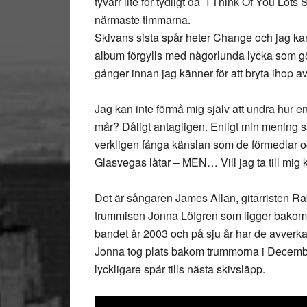
tyvärr lite för tydligt då ”I Think Of You Lo
närmaste timmarna.
Skivans sista spår heter Change och jag kan
album förgylls med någorlunda lycka som gör
gånger innan jag känner för att bryta ihop 
Jag kan inte förmå mig själv att undra hur 
mår? Dåligt antagligen. Enligt min mening så
verkligen fånga känslan som de förmedlar 
Glasvegas låtar – MEN… Vill jag ta till mig
Det är sångaren James Allan, gitarristen 
trummisen Jonna Löfgren som ligger bakom 
bandet år 2003 och på sju år har de avverkat
Jonna tog plats bakom trummorna i December
lyckligare spår tills nästa skivsläpp.