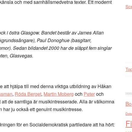
känsla och med samhällsmedvetna texter. Ett modernt
Sc
ock i östra Glasgow. Bandet består av James Allan
bakgrundssångare), Paul Donoghue (basgitarr,
mor). Sedan bildandet 2000 har de släppt fem singlar
ten, Glasvegas.
Top
e att hjälpa till med denna viktiga utbildning av Håkan
ssman
,
Röda Berget
,
Martin Moberg
och
Peter
och
 att de samtliga är musikintresserade. Alla är välkomna
Bo
 har ju också ett genuint musikintresse.
Dok
F
dningen för en Socialdemokratisk partiledare att ha hört: