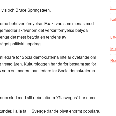
Int
 Elvis och Bruce Springsteen.
Kul
aterna behöver förnyelse. Exakt vad som menas med
högermedier skriver om det verkar förnyelse betyda
erkar det mest betyda en tendens av
Lit
något politiskt uppdrag.
Mu
artiledare för Socialdemokraterna inte är ovetande om
Re
rettio åren. Kulturbloggen har därför bestämt sig för
usik som en modern partiledare för Socialdemokraterna
nom stort med sitt debutalbum ”Glasvegas” har numer
nder. I alla fall i Sverige där de blivit enormt populära.