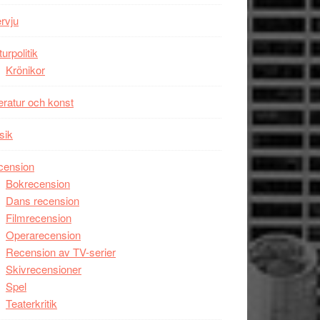
Wayne
ervju
Tucker
hyllar
turpolitik
Miles
Krönikor
Davis
teratur och konst
på
Utopia
sik
cension
Bokrecension
Dans recension
Filmrecension
Operarecension
Recension av TV-serier
Skivrecensioner
Spel
Teaterkritik