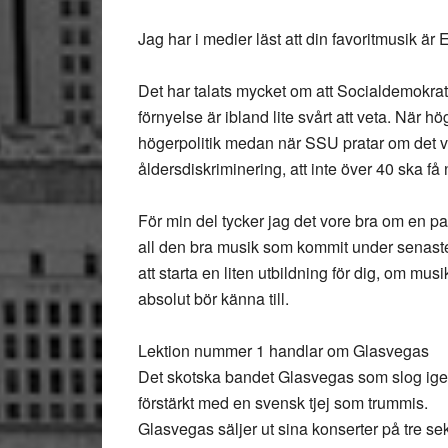
Jag har i medier läst att din favoritmusik är
Det har talats mycket om att Socialdemokr
förnyelse är ibland lite svårt att veta. När 
högerpolitik medan när SSU pratar om det v
åldersdiskriminering, att inte över 40 ska få 
För min del tycker jag det vore bra om en p
all den bra musik som kommit under senaste t
att starta en liten utbildning för dig, om m
absolut bör känna till.
Lektion nummer 1 handlar om Glasvegas
Det skotska bandet Glasvegas som slog ige
förstärkt med en svensk tjej som trummis.
Glasvegas säljer ut sina konserter på tre seku