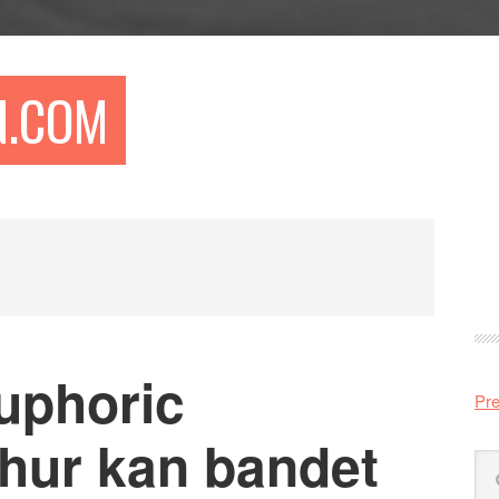
N.COM
Pr
si
uphoric
Pre
 hur kan bandet
Sö
på