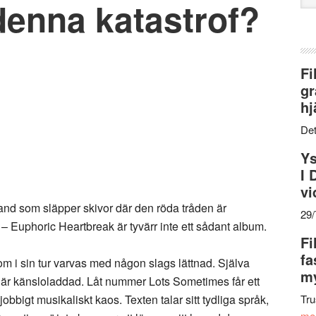
denna katastrof?
web
Fi
gr
hj
Det
Ys
I 
vi
and som släpper skivor där den röda tråden är
29
 – Euphoric Heartbreak är tyvärr inte ett sådant album.
Fi
fa
m i sin tur varvas med någon slags lättnad. Själva
my
n är känsloladdad. Låt nummer Lots Sometimes får ett
jobbigt musikaliskt kaos. Texten talar sitt tydliga språk,
Tru
me