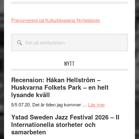
Prenumerera på Kulturbloggens Nyhetsbrev
Sök
på
webbplatsen
NYTT
Recension: Håkan Hellström –
Huskvarna Folkets Park – en helt
lysande kväll
om
5/5 07.20. Det är tiden jag kommer …
Läs mer
Recension:
Ystad Sweden Jazz Festival 2026 – II
Håkan
Internationella storheter och
Hellström
samarbeten
–