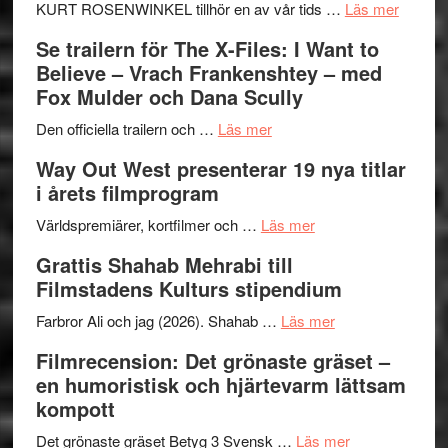
Huskvarna
om
KURT ROSENWINKEL tillhör en av vår tids …
Läs mer
Folkets
Ystad
Se trailern för The X-Files: I Want to
Park
Swede
Believe – Vrach Frankenshtey – med
–
Jazz
Fox Mulder och Dana Scully
en
Festiva
om
helt
2026
Den officiella trailern och …
Läs mer
Se
lysande
–
Way Out West presenterar 19 nya titlar
trailern
kväll
II
i årets filmprogram
för
Internat
The
om
storhet
Världspremiärer, kortfilmer och …
Läs mer
X-
Way
och
Grattis Shahab Mehrabi till
Files:
Out
samarb
Filmstadens Kulturs stipendium
I
West
Want
presenterar
om
Farbror Ali och jag (2026). Shahab …
Läs mer
to
19
Grattis
Filmrecension: Det grönaste gräset –
Believe
nya
Shahab
en humoristisk och hjärtevarm lättsam
–
titlar
Mehrabi
kompott
Vrach
i
till
Frankenshtey
årets
Filmstadens
om
Det grönaste gräset Betyg 3 Svensk …
Läs mer