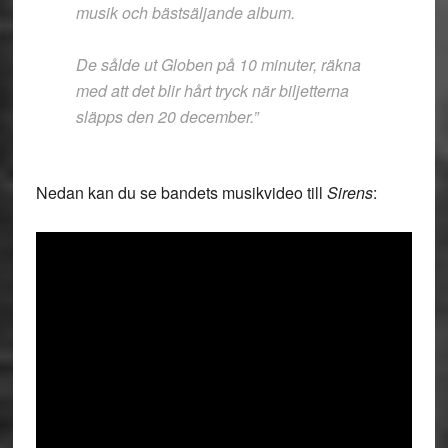
musik och bästsäljande album.
De sålde ut Globen på 10 minuter, räkna
med att det blir hårt tryck när biljetterna
släpps den 20 december.”
Nedan kan du se bandets musikvideo till
Sirens
: