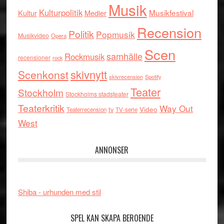
Musik
Kulturpolitik
Musikfestival
Kultur
Medier
Recension
Politik
Popmusik
Musikvideo
Opera
Scen
samhälle
Rockmusik
recensioner
rock
skivnytt
Scenkonst
skivrecension
Spotify
Teater
Stockholm
Stockholms stadsteater
Teaterkritik
Way Out
tv
Video
Teaterrecension
TV-serie
West
ANNONSER
Shiba - urhunden med stil
SPEL KAN SKAPA BEROENDE