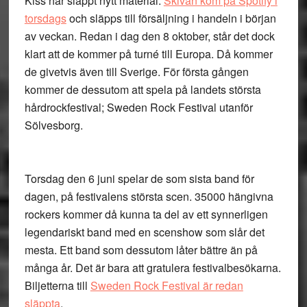
Kiss har släppt nytt material.
Skivan kom på Spotify i
torsdags
och släpps till försäljning i handeln i början
av veckan. Redan i dag den 8 oktober, står det dock
klart att de kommer på turné till Europa. Då kommer
de givetvis även till Sverige. För första gången
kommer de dessutom att spela på landets största
hårdrockfestival; Sweden Rock Festival utanför
Sölvesborg.
Torsdag den 6 juni spelar de som sista band för
dagen, på festivalens största scen. 35000 hängivna
rockers kommer då kunna ta del av ett synnerligen
legendariskt band med en scenshow som slår det
mesta. Ett band som dessutom låter bättre än på
många år. Det är bara att gratulera festivalbesökarna.
Biljetterna till
Sweden Rock Festival är redan
släppta
.