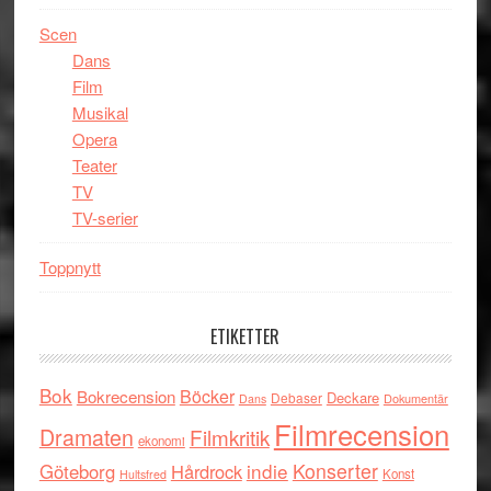
Scen
Dans
Film
Musikal
Opera
Teater
TV
TV-serier
Toppnytt
ETIKETTER
Bok
Böcker
Bokrecension
Deckare
Debaser
Dokumentär
Dans
Filmrecension
Dramaten
Filmkritik
ekonomi
indie
Konserter
Göteborg
Hårdrock
Konst
Hultsfred