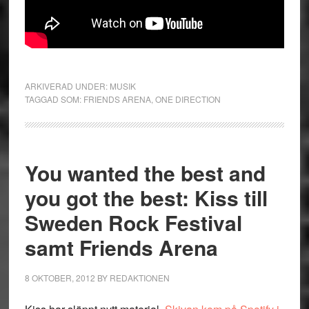
ARKIVERAD UNDER:
MUSIK
TAGGAD SOM:
FRIENDS ARENA
,
ONE DIRECTION
You wanted the best and
you got the best: Kiss till
Sweden Rock Festival
samt Friends Arena
8 OKTOBER, 2012
BY
REDAKTIONEN