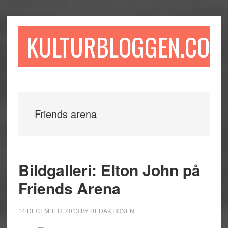
Hoppa
Hoppa
Hoppa
till
till
till
huvudinnehåll
det
sidfot
KULTURBLOGGEN.COM
primära
sidofältet
Friends arena
Bildgalleri: Elton John på
Friends Arena
14 DECEMBER, 2013
BY
REDAKTIONEN