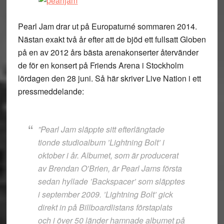
Pearl Jam drar ut på Europaturné sommaren 2014.
Nästan exakt två år efter att de bjöd ett fullsatt Globen
på en av 2012 års bästa arenakonserter återvänder
de för en konsert på Friends Arena i Stockholm
lördagen den 28 juni. Så här skriver Live Nation i ett
pressmeddelande:
”Pearl Jam släppte sitt efterlängtade
tionde studioalbum ’Lightning Bolt’ i
oktober i år. Albumet, som är producerat
av Brendan O’Brien, är Pearl Jams första
sedan hyllade ’Backspacer’ som släpptes
i september 2009. ’Lightning Bolt’ gick
direkt in på Billboardlistans förstaplats
och i över 50 länder hamnade albumet på