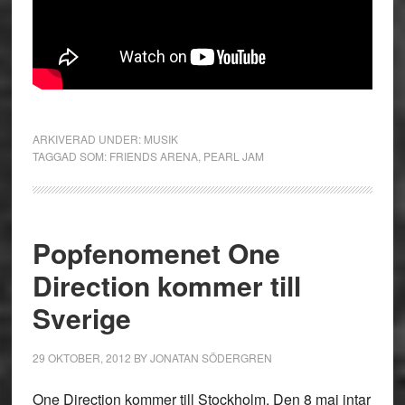
ARKIVERAD UNDER:
MUSIK
TAGGAD SOM:
FRIENDS ARENA
,
PEARL JAM
Popfenomenet One
Direction kommer till
Sverige
29 OKTOBER, 2012
BY
JONATAN SÖDERGREN
One Direction kommer till Stockholm. Den 8 maj intar