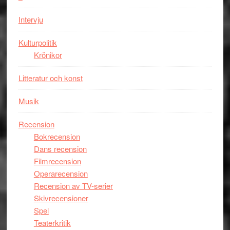
i
styra
storform
Mauri?
Intervju
Kulturpolitik
Krönikor
Litteratur och konst
Musik
Recension
Bokrecension
Dans recension
Filmrecension
Operarecension
Recension av TV-serier
Skivrecensioner
Spel
Teaterkritik