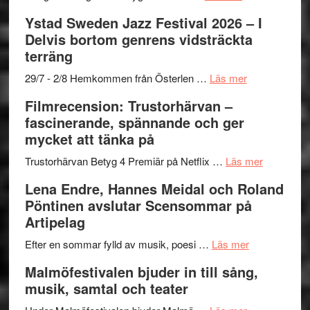
–
filmprogram
Kulturs
Filmrecension:
Ystad Sweden Jazz Festival 2026 – I
med
stipendium
Det
Delvis bortom genrens vidsträckta
Fox
grönaste
terräng
Mulder
gräset
och
–
om
29/7 - 2/8 Hemkommen från Österlen …
Läs mer
Dana
en
Ystad
Filmrecension: Trustorhärvan –
Scully
humoristisk
Sweden
fascinerande, spännande och ger
och
Jazz
mycket att tänka på
hjärtevarm
Festival
lättsam
2026
om
Trustorhärvan Betyg 4 Premiär på Netflix …
Läs mer
kompott
–
Filmrecens
Lena Endre, Hannes Meidal och Roland
I
Trustorhä
Pöntinen avslutar Scensommar på
Delvis
–
Artipelag
bortom
fascineran
genrens
om
spännand
Efter en sommar fylld av musik, poesi …
Läs mer
vidsträckta
Lena
och
Malmöfestivalen bjuder in till sång,
terräng
Endre,
ger
musik, samtal och teater
Hannes
mycket
om
Meidal
att