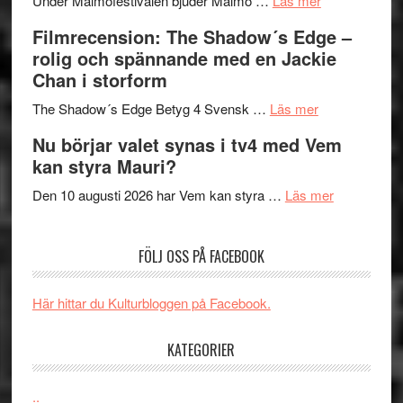
Under Malmöfestivalen bjuder Malmö …
Läs mer
Malmöfestiva
och
tänka
Filmrecension: The Shadow´s Edge –
bjuder
Roland
på
rolig och spännande med en Jackie
in
Pöntinen
Chan i storform
till
avslutar
om
sång,
Scensommar
The Shadow´s Edge Betyg 4 Svensk …
Läs mer
Filmrecension
musik,
på
Nu börjar valet synas i tv4 med Vem
The
samtal
Artipelag
kan styra Mauri?
Shadow
och
´s
teater
om
Den 10 augusti 2026 har Vem kan styra …
Läs mer
Edge
Nu
–
börjar
FÖLJ OSS PÅ FACEBOOK
rolig
valet
och
synas
spännande
i
Här hittar du Kulturbloggen på Facebook.
med
tv4
en
med
KATEGORIER
Jackie
Vem
Chan
kan
..