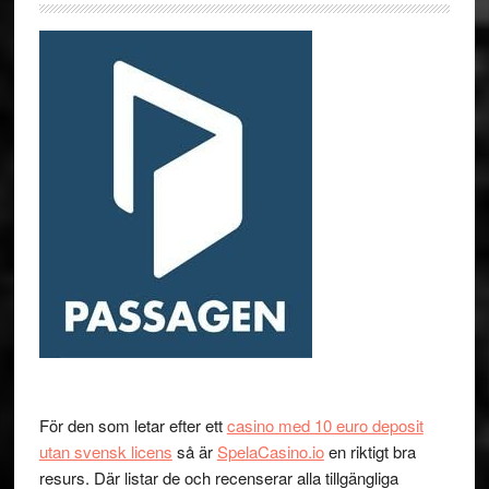
För den som letar efter ett
casino med 10 euro deposit
utan svensk licens
så är
SpelaCasino.io
en riktigt bra
resurs. Där listar de och recenserar alla tillgängliga