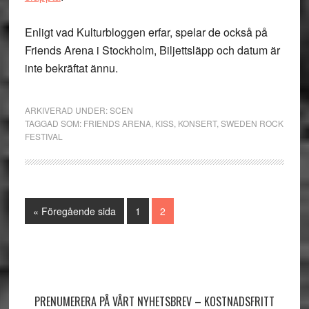
Enligt vad Kulturbloggen erfar, spelar de också på
Friends Arena i Stockholm, Biljettsläpp och datum är
inte bekräftat ännu.
ARKIVERAD UNDER:
SCEN
TAGGAD SOM:
FRIENDS ARENA
,
KISS
,
KONSERT
,
SWEDEN ROCK
FESTIVAL
Go
Sida
Sida
«
Föregående sida
1
2
to
Primärt
sidofält
PRENUMERERA PÅ VÅRT NYHETSBREV – KOSTNADSFRITT